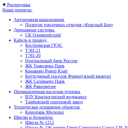
Распродажа
Наши проекты
Автономная канализация
Полигон токсичных отходов «Красный Бор»
Дренажные системы
СК Олимпийский
Кабель и провод
Костромская ГРЭС
ТЭЦ-21
ТЭЦ-20
Центральный банк России
ЖК Томилино Парк
Конаково Ривер Клаб
Коттеджный поселок Французский квартал
ЖК Саларьево Парк
ЖК Равновесие
Промышленная насосная техника
ВЗУ Красногорский водоканал
Тамбовский пороховой завод
Техническое оснащение объектов
Кинопарк Москино
Школы и больницы
Школа № 1212
Школа № 236 имени Героя Советского Союза Г.И. 