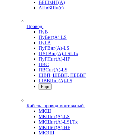
ВБШвНГ(А)
АПвБШп(г)
Провод
ПуВ
ПуВнг(А)-LS
ПуГВ
ПуГВнг(А)-LS
ПУГВнг(А)-LSLTx
ПуГПнг(А)-HF
ПВС
ПВСнг(А)-LS
ШВП, ШВВП, ПБВВГ
ШВВПнг(А)-LS
Еще
Кабель, провод монтажный
МКШ
МКШнг(А)-LS
МКШнг(А)-LSLTx
МКШнг(А)-HF
МКЭШ