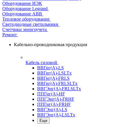
Оборудование ИЭК
Оборудование Legrand
Оборудование АВВ
Тепловое оборудование
Светодиодные светильники
Счетчики энергоучета
Ремонт
Кабельно-проводниковая продукция
Кабель силовой
ВВГнг(А)-LS
ВВГнг(А)-LSLTx
ВВГнг(А)-FRLS
ВВГнг(А)-FRLSLTx
ВВГЭнг(А)-FRLSLTx
ППГнг(А)-HF
ППГЭнг(А)-FRHF
ППГнг(А)-FRHF
ВВГЭнг(А)-LS
ВВГЭнг(А)-LSLTx
Еще