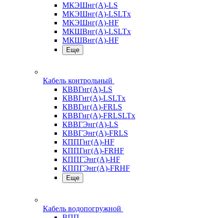
МКЭШнг(А)-LS
МКЭШнг(А)-LSLTx
МКЭШнг(А)-HF
МКШВнг(A)-LSLTx
МКШВнг(А)-HF
Еще
Кабель контрольный
КВВГнг(А)-LS
КВВГнг(А)-LSLTx
КВВГнг(А)-FRLS
КВВГнг(А)-FRLSLTx
КВВГЭнг(А)-LS
КВВГЭнг(А)-FRLS
КППГнг(А)-HF
КППГнг(А)-FRHF
КППГЭнг(А)-HF
КППГЭнг(А)-FRHF
Еще
Кабель водопогружной
ВПП