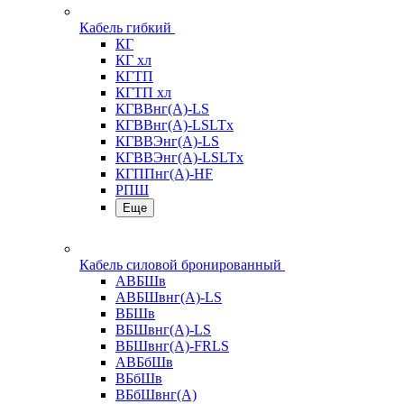
Кабель гибкий
КГ
КГ хл
КГТП
КГТП хл
КГВВнг(А)-LS
КГВВнг(А)-LSLTx
КГВВЭнг(А)-LS
КГВВЭнг(А)-LSLTx
КГППнг(А)-HF
РПШ
Еще
Кабель силовой бронированный
АВБШв
АВБШвнг(А)-LS
ВБШв
ВБШвнг(А)-LS
ВБШвнг(А)-FRLS
АВБбШв
ВБбШв
ВБбШвнг(А)