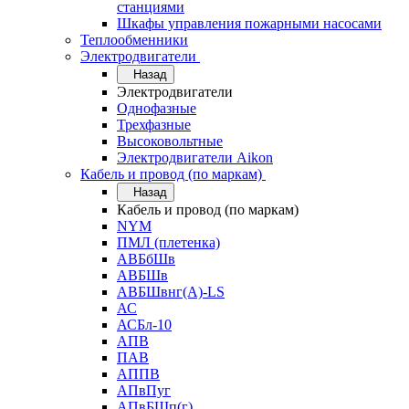
станциями
Шкафы управления пожарными насосами
Теплообменники
Электродвигатели
Назад
Электродвигатели
Однофазные
Трехфазные
Высоковольтные
Электродвигатели Aikon
Кабель и провод (по маркам)
Назад
Кабель и провод (по маркам)
NYM
ПМЛ (плетенка)
АВБбШв
АВБШв
АВБШвнг(А)-LS
АС
АСБл-10
АПВ
ПАВ
АППВ
АПвПуг
АПвБШп(г)