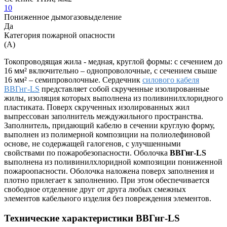
10
Пониженное дымогазовыделение
Да
Категория пожарной опасности
(A)
Токопроводящая жила - медная, круглой формы: с сечением до
16 мм² включительно – однопроволочные, с сечением свыше
16 мм² – семипроволочные. Сердечник
силового кабеля
ВВГнг-LS
представляет собой скрученные изолированные
жилы, изоляция которых выполнена из поливинилхлоридного
пластиката. Поверх скрученных изолированных жил
выпрессован заполнитель междужильного пространства.
Заполнитель, придающий кабелю в сечении круглую форму,
выполнен из полимерной композиции на полиолефиновой
основе, не содержащей галогенов, с улучшенными
свойствами по пожаробезопасности. Оболочка
ВВГнг-LS
выполнена из поливинилхлоридной композиции пониженной
пожароопасности. Оболочка наложена поверх заполнения и
плотно прилегает к заполнению. При этом обеспечивается
свободное отделение друг от друга любых смежных
элементов кабельного изделия без повреждения элементов.
Технические характеристики ВВГнг-LS