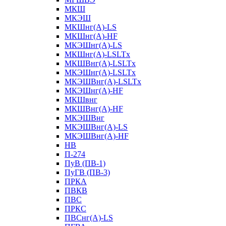
МКШ
МКЭШ
МКШнг(А)-LS
МКШнг(А)-HF
МКЭШнг(А)-LS
МКШнг(А)-LSLTx
МКШВнг(A)-LSLTx
МКЭШнг(А)-LSLTx
МКЭШВнг(A)-LSLTx
МКЭШнг(А)-HF
МКШвнг
МКШВнг(А)-HF
МКЭШВнг
МКЭШВнг(А)-LS
МКЭШВнг(А)-HF
НВ
П-274
ПуВ (ПВ-1)
ПуГВ (ПВ-3)
ПРКА
ПВКВ
ПВС
ПРКС
ПВСнг(А)-LS