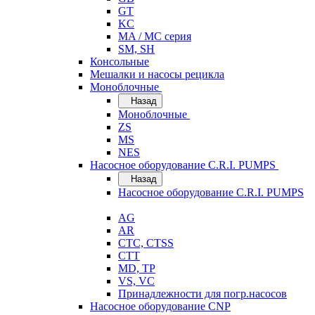
GT
KC
MA / MC серия
SM, SH
Консольные
Мешалки и насосы рецикла
Моноблочные
Назад
Моноблочные
ZS
MS
NES
Насосное оборудование C.R.I. PUMPS
Назад
Насосное оборудование C.R.I. PUMPS
AG
AR
CTC, CTSS
CTT
MD, TP
VS, VC
Принадлежности для погр.насосов
Насосное оборудование CNP