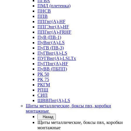
ПГВА
ПМЛ (плетенка)
ПНСВ
ППВ
ППГнг(А)-HF
ППГЭнг(А)-HF
ППГнг(А)-FRHF
ПуВ (ПВ-1)
ПуВнг(А)-LS
ПуГВ (ПВ-3)
ПуГВнг(А)-LS
ПУГВнг(А)-LSLTx
ПуГПнг(А)-HF
ПуВВ (ПБПП)
РК 50
РК 75
РКГМ
РПШ
СИП
ШВВПнг(А)-LS
Щиты металлические, боксы пвх, коробки
монтажные
Назад
Щиты металлические, боксы пвх, коробки
монтажные