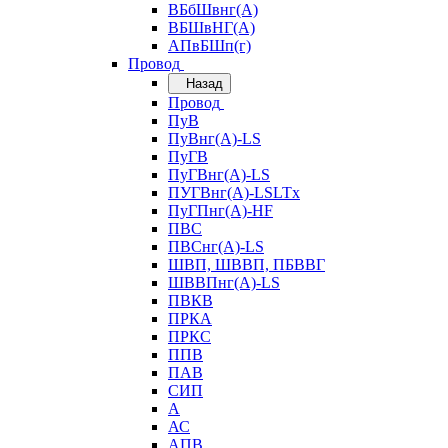
ВБбШвнг(А)
ВБШвНГ(А)
АПвБШп(г)
Провод
Назад
Провод
ПуВ
ПуВнг(А)-LS
ПуГВ
ПуГВнг(А)-LS
ПУГВнг(А)-LSLTx
ПуГПнг(А)-HF
ПВС
ПВСнг(А)-LS
ШВП, ШВВП, ПБВВГ
ШВВПнг(А)-LS
ПВКВ
ПРКА
ПРКС
ППВ
ПАВ
СИП
А
АС
АПВ