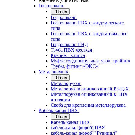
Кабеленесущие системы
Гофрошланг
Назад
Гофрошланг
Гофрошланг ПВХ с зондом легкого
типа
Гофрошланг ПВХ с зондом тяжелого
типа
Гофрошланг ПНД
Труба ПВХ жесткая
Крепеж - клипса
Муфта соединительная, угол, тройник
Трубы, фитинг «DKC»
Металлорукав
Назад
Металлорукав
Металлорукав оцинкованный РЗ-Ц-Х
Металлорукав оцинкованный в ПВХ
изоляции
Скоба для крепления металлорукава
Кабель-канал ПВХ
Назад
Кабель-канал ПВХ
кабель-канал (короб) ПВХ
кабель-канал (короб) "Рувинил"