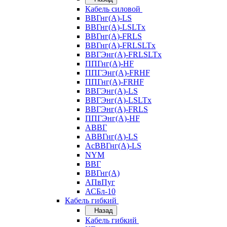
Кабель силовой
ВВГнг(А)-LS
ВВГнг(А)-LSLTx
ВВГнг(А)-FRLS
ВВГнг(А)-FRLSLTx
ВВГЭнг(А)-FRLSLTx
ППГнг(А)-HF
ППГЭнг(А)-FRHF
ППГнг(А)-FRHF
ВВГЭнг(А)-LS
ВВГЭнг(А)-LSLTx
ВВГЭнг(А)-FRLS
ППГЭнг(А)-HF
АВВГ
АВВГнг(А)-LS
АсВВГнг(А)-LS
NYM
ВВГ
ВВГнг(А)
АПвПуг
АСБл-10
Кабель гибкий
Назад
Кабель гибкий