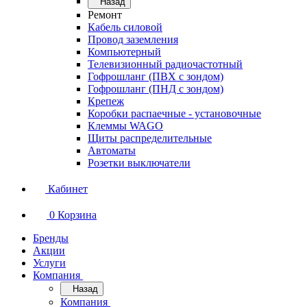
Назад
Ремонт
Кабель силовой
Провод заземления
Компьютерный
Телевизионный радиочастотный
Гофрошланг (ПВХ с зондом)
Гофрошланг (ПНД с зондом)
Крепеж
Коробки распаечные - установочные
Клеммы WAGO
Щиты распределительные
Автоматы
Розетки выключатели
Кабинет
0
Корзина
Бренды
Акции
Услуги
Компания
Назад
Компания