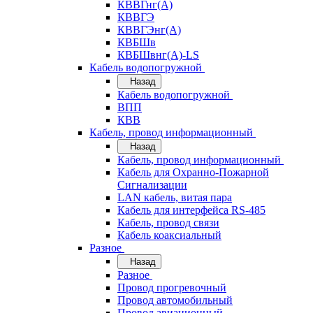
КВВГнг(А)
КВВГЭ
КВВГЭнг(А)
КВБШв
КВБШвнг(А)-LS
Кабель водопогружной
Назад
Кабель водопогружной
ВПП
КВВ
Кабель, провод информационный
Назад
Кабель, провод информационный
Кабель для Охранно-Пожарной
Сигнализации
LAN кабель, витая пара
Кабель для интерфейса RS-485
Кабель, провод связи
Кабель коаксиальный
Разное
Назад
Разное
Провод прогревочный
Провод автомобильный
Провод авиационный