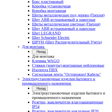
Бокс пластиковый
Коробка установочная
Коробка монтажная
Щиты металлические под дерево (Греция)
Щит ABB встраиваемый и навесные
Щиты металлические цветные (Греция)
Щит ABB встраиваемый и навесные
Щит LEGRAND
Щит Schneider Electric
ЩРУН (Щит Распределительный Учета)
Для монтажа
Назад
Для монтажа
Клеммы WAGO
Стяжки (хомуты) монтажные нейлоновые
Изолента ПВХ
Сигнальная лента "Осторожно! Кабель"
Электроустановочные изделия бытового и
промышленного назначения
Назад
Электроустановочные изделия бытового и
промышленного назначения
Розетки, выключатели влагозащищенные
IP54
Розетки, выключатели накладные IP20