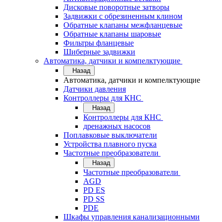
Дисковые поворотные затворы
Задвижки с обрезиненным клином
Обратные клапаны межфланцевые
Обратные клапаны шаровые
Фильтры фланцевые
Шиберные задвижки
Автоматика, датчики и компелктующие
Назад
Автоматика, датчики и компелктующие
Датчики давления
Контроллеры для КНС
Назад
Контроллеры для КНС
дренажных насосов
Поплавковые выключатели
Устройства плавного пуска
Частотные преобразователи
Назад
Частотные преобразователи
AGD
PD ES
PD SS
PDE
Шкафы управления канализационными