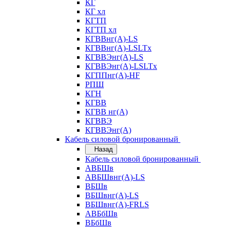
КГ
КГ хл
КГТП
КГТП хл
КГВВнг(А)-LS
КГВВнг(А)-LSLTx
КГВВЭнг(А)-LS
КГВВЭнг(А)-LSLTx
КГППнг(А)-HF
РПШ
КГН
КГВВ
КГВВ нг(А)
КГВВЭ
КГВВЭнг(А)
Кабель силовой бронированный
Назад
Кабель силовой бронированный
АВБШв
АВБШвнг(А)-LS
ВБШв
ВБШвнг(А)-LS
ВБШвнг(А)-FRLS
АВБбШв
ВБбШв