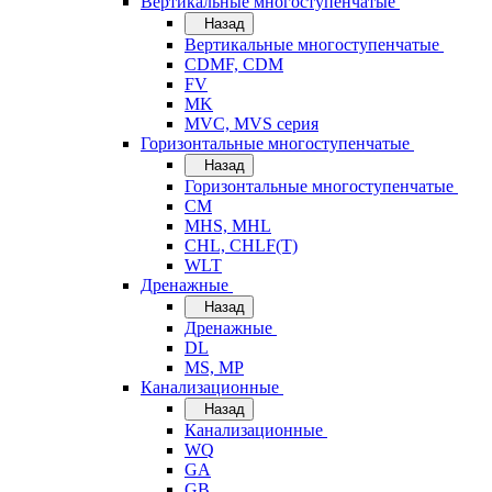
Вертикальные многоступенчатые
Назад
Вертикальные многоступенчатые
CDMF, CDM
FV
MK
MVC, MVS серия
Горизонтальные многоступенчатые
Назад
Горизонтальные многоступенчатые
CM
MHS, MHL
CHL, CHLF(T)
WLT
Дренажные
Назад
Дренажные
DL
MS, MP
Канализационные
Назад
Канализационные
WQ
GA
GB