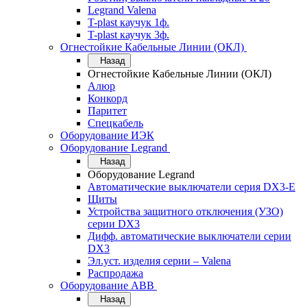
Legrand Valena
T-plast каучук 1ф.
T-plast каучук 3ф.
Огнестойкие Кабельные Линии (ОКЛ)
Назад
Огнестойкие Кабельные Линии (ОКЛ)
Алюр
Конкорд
Паритет
Спецкабель
Оборудование ИЭК
Оборудование Legrand
Назад
Оборудование Legrand
Автоматические выключатели серия DX3-E
Щиты
Устройства защитного отключения (УЗО)
серии DX3
Дифф. автоматические выключатели серии
DX3
Эл.уст. изделия серии – Valena
Распродажа
Оборудование АВВ
Назад