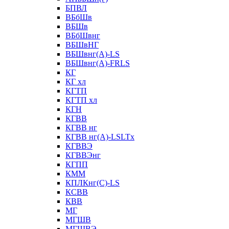
БПВЛ
ВБбШв
ВБШв
ВБбШвнг
ВБШвНГ
ВБШвнг(А)-LS
ВБШвнг(А)-FRLS
КГ
КГ хл
КГТП
КГТП хл
КГН
КГВВ
КГВВ нг
КГВВ нг(А)-LSLTx
КГВВЭ
КГВВЭнг
КГПП
КММ
КПЛКнг(C)-LS
КСВВ
КВВ
МГ
МГШВ
МГШВЭ