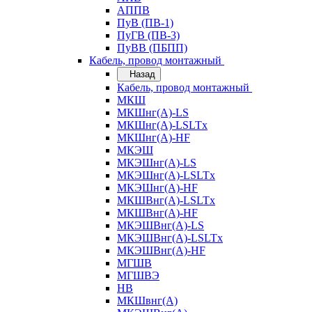
АППВ
ПуВ (ПВ-1)
ПуГВ (ПВ-3)
ПуВВ (ПБПП)
Кабель, провод монтажный
Назад
Кабель, провод монтажный
МКШ
МКШнг(А)-LS
МКШнг(А)-LSLTx
МКШнг(А)-HF
МКЭШ
МКЭШнг(А)-LS
МКЭШнг(А)-LSLTx
МКЭШнг(А)-HF
МКШВнг(A)-LSLTx
МКШВнг(А)-HF
МКЭШВнг(А)-LS
МКЭШВнг(A)-LSLTx
МКЭШВнг(А)-HF
МГШВ
МГШВЭ
НВ
МКШвнг(А)