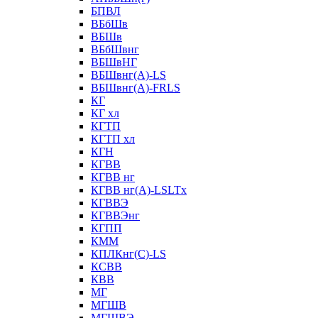
БПВЛ
ВБбШв
ВБШв
ВБбШвнг
ВБШвНГ
ВБШвнг(А)-LS
ВБШвнг(А)-FRLS
КГ
КГ хл
КГТП
КГТП хл
КГН
КГВВ
КГВВ нг
КГВВ нг(А)-LSLTx
КГВВЭ
КГВВЭнг
КГПП
КММ
КПЛКнг(C)-LS
КСВВ
КВВ
МГ
МГШВ
МГШВЭ