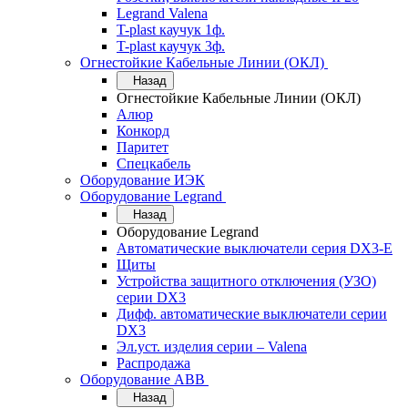
Legrand Valena
T-plast каучук 1ф.
T-plast каучук 3ф.
Огнестойкие Кабельные Линии (ОКЛ)
Назад
Огнестойкие Кабельные Линии (ОКЛ)
Алюр
Конкорд
Паритет
Спецкабель
Оборудование ИЭК
Оборудование Legrand
Назад
Оборудование Legrand
Автоматические выключатели серия DX3-E
Щиты
Устройства защитного отключения (УЗО)
серии DX3
Дифф. автоматические выключатели серии
DX3
Эл.уст. изделия серии – Valena
Распродажа
Оборудование АВВ
Назад