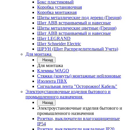
Бокс пластиковый
Коробка установочная
Коробка монтажная
Щиты металлические под дерево (Греция)
Щит ABB встраиваемый и навесные
Щиты металлические цветные (Греция)
Щит ABB встраиваемый и навесные
Щит LEGRAND
Щит Schneider Electric
ЩРУН (Щит Распределительный Учета)
Для монтажа
Назад
Для монтажа
Клеммы WAGO
Стяжки (хомуты) монтажные нейлоновые
Изолента ПВХ
Сигнальная лента "Осторожно! Кабель"
Электроустановочные изделия бытового и
промышленного назначения
Назад
Электроустановочные изделия бытового и
промышленного назначения
Розетки, выключатели влагозащищенные
IP54
Розетки, выключатели накладные IP20