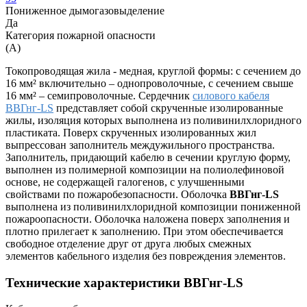
Пониженное дымогазовыделение
Да
Категория пожарной опасности
(A)
Токопроводящая жила - медная, круглой формы: с сечением до
16 мм² включительно – однопроволочные, с сечением свыше
16 мм² – семипроволочные. Сердечник
силового кабеля
ВВГнг-LS
представляет собой скрученные изолированные
жилы, изоляция которых выполнена из поливинилхлоридного
пластиката. Поверх скрученных изолированных жил
выпрессован заполнитель междужильного пространства.
Заполнитель, придающий кабелю в сечении круглую форму,
выполнен из полимерной композиции на полиолефиновой
основе, не содержащей галогенов, с улучшенными
свойствами по пожаробезопасности. Оболочка
ВВГнг-LS
выполнена из поливинилхлоридной композиции пониженной
пожароопасности. Оболочка наложена поверх заполнения и
плотно прилегает к заполнению. При этом обеспечивается
свободное отделение друг от друга любых смежных
элементов кабельного изделия без повреждения элементов.
Технические характеристики ВВГнг-LS