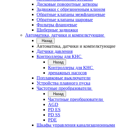
Дисковые поворотные затворы
Задвижки с обрезиненным клином
Обратные клапаны межфланцевые
Обратные клапаны шаровые
Фильтры фланцевые
Шиберные задвижки
Автоматика, датчики и компелктующие
Назад
Автоматика, датчики и компелктующие
Датчики давления
Контроллеры для КНС
Назад
Контроллеры для КНС
дренажных насосов
Поплавковые выключатели
Устройства плавного пуска
Частотные преобразователи
Назад
Частотные преобразователи
AGD
PD ES
PD SS
PDE
Шкафы управления канализационными