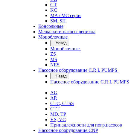
GT
KC
MA / MC серия
SM, SH
Консольные
Мешалки и насосы рецикла
Моноблочные
Назад
Моноблочные
ZS
MS
NES
Насосное оборудование C.R.I. PUMPS
Назад
Насосное оборудование C.R.I. PUMPS
AG
AR
CTC, CTSS
CTT
MD, TP
VS, VC
Принадлежности для погр.насосов
Насосное оборудование CNP