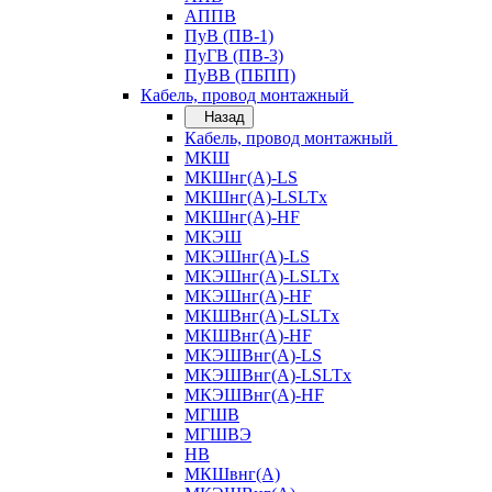
АППВ
ПуВ (ПВ-1)
ПуГВ (ПВ-3)
ПуВВ (ПБПП)
Кабель, провод монтажный
Назад
Кабель, провод монтажный
МКШ
МКШнг(А)-LS
МКШнг(А)-LSLTx
МКШнг(А)-HF
МКЭШ
МКЭШнг(А)-LS
МКЭШнг(А)-LSLTx
МКЭШнг(А)-HF
МКШВнг(A)-LSLTx
МКШВнг(А)-HF
МКЭШВнг(А)-LS
МКЭШВнг(A)-LSLTx
МКЭШВнг(А)-HF
МГШВ
МГШВЭ
НВ
МКШвнг(А)