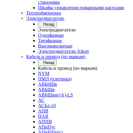
станциями
Шкафы управления пожарными насосами
Теплообменники
Электродвигатели
Назад
Электродвигатели
Однофазные
Трехфазные
Высоковольтные
Электродвигатели Aikon
Кабель и провод (по маркам)
Назад
Кабель и провод (по маркам)
NYM
ПМЛ (плетенка)
АВБбШв
АВБШв
АВБШвнг(А)-LS
АС
АСБл-10
АПВ
ПАВ
АППВ
АПвПуг
АПвБШп(г)