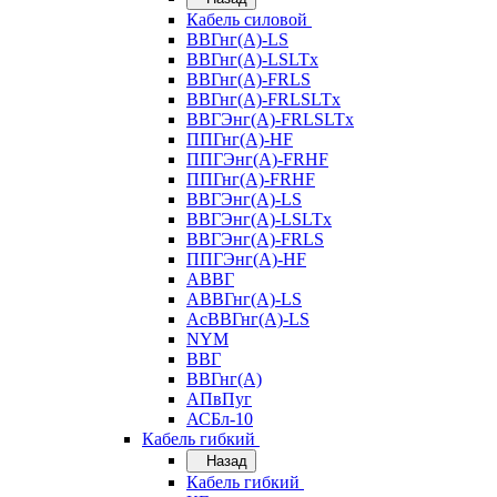
Кабель силовой
ВВГнг(А)-LS
ВВГнг(А)-LSLTx
ВВГнг(А)-FRLS
ВВГнг(А)-FRLSLTx
ВВГЭнг(А)-FRLSLTx
ППГнг(А)-HF
ППГЭнг(А)-FRHF
ППГнг(А)-FRHF
ВВГЭнг(А)-LS
ВВГЭнг(А)-LSLTx
ВВГЭнг(А)-FRLS
ППГЭнг(А)-HF
АВВГ
АВВГнг(А)-LS
АсВВГнг(А)-LS
NYM
ВВГ
ВВГнг(А)
АПвПуг
АСБл-10
Кабель гибкий
Назад
Кабель гибкий