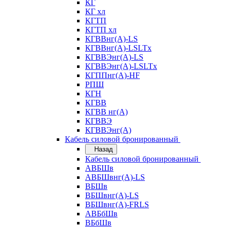
КГ
КГ хл
КГТП
КГТП хл
КГВВнг(А)-LS
КГВВнг(А)-LSLTx
КГВВЭнг(А)-LS
КГВВЭнг(А)-LSLTx
КГППнг(А)-HF
РПШ
КГН
КГВВ
КГВВ нг(А)
КГВВЭ
КГВВЭнг(А)
Кабель силовой бронированный
Назад
Кабель силовой бронированный
АВБШв
АВБШвнг(А)-LS
ВБШв
ВБШвнг(А)-LS
ВБШвнг(А)-FRLS
АВБбШв
ВБбШв