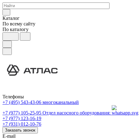
Каталог
По всему сайту
По каталогу
Телефоны
+7 (495) 543-43-06
многоканальный
+7 (977) 105-25-95
Отдел насосного оборудования:
+7 (977) 123-16-19
+7 (931) 012-10-76
Заказать звонок
E-mail