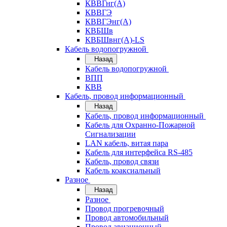
КВВГнг(А)
КВВГЭ
КВВГЭнг(А)
КВБШв
КВБШвнг(А)-LS
Кабель водопогружной
Назад
Кабель водопогружной
ВПП
КВВ
Кабель, провод информационный
Назад
Кабель, провод информационный
Кабель для Охранно-Пожарной
Сигнализации
LAN кабель, витая пара
Кабель для интерфейса RS-485
Кабель, провод связи
Кабель коаксиальный
Разное
Назад
Разное
Провод прогревочный
Провод автомобильный
Провод авиационный