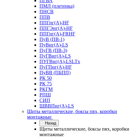
ПГВА
ПМЛ (плетенка)
ПНСВ
ППВ
ППГнг(А)-HF
ППГЭнг(А)-HF
ППГнг(А)-FRHF
ПуВ (ПВ-1)
ПуВнг(А)-LS
ПуГВ (ПВ-3)
ПуГВнг(А)-LS
ПУГВнг(А)-LSLTx
ПуГПнг(А)-HF
ПуВВ (ПБПП)
РК 50
РК 75
РКГМ
РПШ
СИП
ШВВПнг(А)-LS
Щиты металлические, боксы пвх, коробки
монтажные
Назад
Щиты металлические, боксы пвх, коробки
монтажные