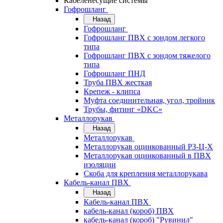
Кабеленесущие системы
Гофрошланг
Назад
Гофрошланг
Гофрошланг ПВХ с зондом легкого
типа
Гофрошланг ПВХ с зондом тяжелого
типа
Гофрошланг ПНД
Труба ПВХ жесткая
Крепеж - клипса
Муфта соединительная, угол, тройник
Трубы, фитинг «DKC»
Металлорукав
Назад
Металлорукав
Металлорукав оцинкованный РЗ-Ц-Х
Металлорукав оцинкованный в ПВХ
изоляции
Скоба для крепления металлорукава
Кабель-канал ПВХ
Назад
Кабель-канал ПВХ
кабель-канал (короб) ПВХ
кабель-канал (короб) "Рувинил"