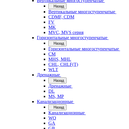
Вертикальные многоступенчатые
Назад
Вертикальные многоступенчатые
CDMF, CDM
FV
MK
MVC, MVS серия
Горизонтальные многоступенчатые
Назад
Горизонтальные многоступенчатые
CM
MHS, MHL
CHL, CHLF(T)
WLT
Дренажные
Назад
Дренажные
DL
MS, MP
Канализационные
Назад
Канализационные
WQ
GA
GB