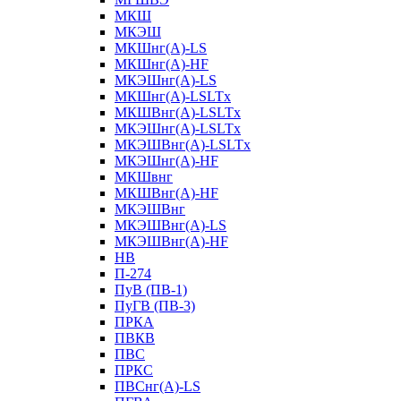
МКШ
МКЭШ
МКШнг(А)-LS
МКШнг(А)-HF
МКЭШнг(А)-LS
МКШнг(А)-LSLTx
МКШВнг(A)-LSLTx
МКЭШнг(А)-LSLTx
МКЭШВнг(A)-LSLTx
МКЭШнг(А)-HF
МКШвнг
МКШВнг(А)-HF
МКЭШВнг
МКЭШВнг(А)-LS
МКЭШВнг(А)-HF
НВ
П-274
ПуВ (ПВ-1)
ПуГВ (ПВ-3)
ПРКА
ПВКВ
ПВС
ПРКС
ПВСнг(А)-LS