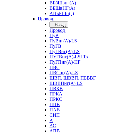
ВБбШвнг(А)
ВБШвНГ(А)
АПвБШп(г)
Провод
Назад
Провод
ПуВ
ПуВнг(А)-LS
ПуГВ
ПуГВнг(А)-LS
ПУГВнг(А)-LSLTx
ПуГПнг(А)-HF
ПВС
ПВСнг(А)-LS
ШВП, ШВВП, ПБВВГ
ШВВПнг(А)-LS
ПВКВ
ПРКА
ПРКС
ППВ
ПАВ
СИП
А
АС
АПВ