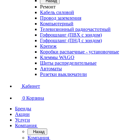
Назад
Ремонт
Кабель силовой
Провод заземления
Компьютерный
Телевизионный радиочастотный
Гофрошланг (ПВХ с зондом)
Гофрошланг (ПНД с зондом)
Крепеж
Коробки распаечные - установочные
Клеммы WAGO
Щиты распределительные
Автоматы
Розетки выключатели
Кабинет
0
Корзина
Бренды
Акции
Услуги
Компания
Назад
Компания