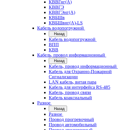
КВВГнг(А)
КВВГЭ
КВВГЭнг(А)
КВБШв
КВБШвнг(А)-LS
Кабель водопогружной
Назад
Кабель водопогружной
ВПП
КВВ
Кабель, провод информационный
Назад
Кабель, провод информационный
Кабель для Охранно-Пожарной
Сигнализации
LAN кабель, витая пара
Кабель для интерфейса RS-485
Кабель, провод связи
Кабель коаксиальный
Разное
Назад
Разное
Провод прогревочный
Провод автомобильный
Провод авиационный