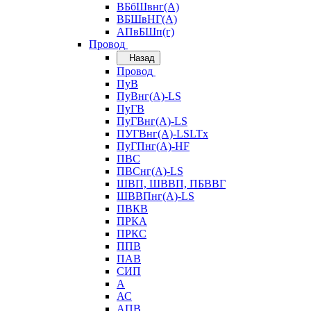
ВБбШвнг(А)
ВБШвНГ(А)
АПвБШп(г)
Провод
Назад
Провод
ПуВ
ПуВнг(А)-LS
ПуГВ
ПуГВнг(А)-LS
ПУГВнг(А)-LSLTx
ПуГПнг(А)-HF
ПВС
ПВСнг(А)-LS
ШВП, ШВВП, ПБВВГ
ШВВПнг(А)-LS
ПВКВ
ПРКА
ПРКС
ППВ
ПАВ
СИП
А
АС
АПВ