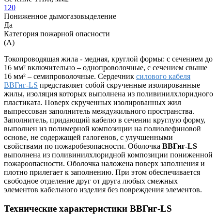
120
Пониженное дымогазовыделение
Да
Категория пожарной опасности
(A)
Токопроводящая жила - медная, круглой формы: с сечением до
16 мм² включительно – однопроволочные, с сечением свыше
16 мм² – семипроволочные. Сердечник
силового кабеля
ВВГнг-LS
представляет собой скрученные изолированные
жилы, изоляция которых выполнена из поливинилхлоридного
пластиката. Поверх скрученных изолированных жил
выпрессован заполнитель междужильного пространства.
Заполнитель, придающий кабелю в сечении круглую форму,
выполнен из полимерной композиции на полиолефиновой
основе, не содержащей галогенов, с улучшенными
свойствами по пожаробезопасности. Оболочка
ВВГнг-LS
выполнена из поливинилхлоридной композиции пониженной
пожароопасности. Оболочка наложена поверх заполнения и
плотно прилегает к заполнению. При этом обеспечивается
свободное отделение друг от друга любых смежных
элементов кабельного изделия без повреждения элементов.
Технические характеристики ВВГнг-LS