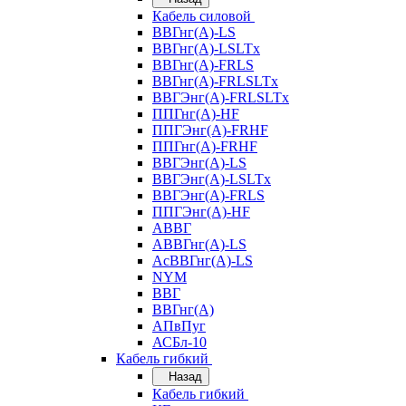
Кабель силовой
ВВГнг(А)-LS
ВВГнг(А)-LSLTx
ВВГнг(А)-FRLS
ВВГнг(А)-FRLSLTx
ВВГЭнг(А)-FRLSLTx
ППГнг(А)-HF
ППГЭнг(А)-FRHF
ППГнг(А)-FRHF
ВВГЭнг(А)-LS
ВВГЭнг(А)-LSLTx
ВВГЭнг(А)-FRLS
ППГЭнг(А)-HF
АВВГ
АВВГнг(А)-LS
АсВВГнг(А)-LS
NYM
ВВГ
ВВГнг(А)
АПвПуг
АСБл-10
Кабель гибкий
Назад
Кабель гибкий