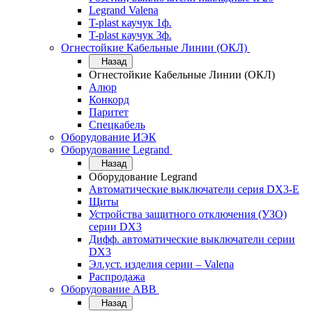
Legrand Valena
T-plast каучук 1ф.
T-plast каучук 3ф.
Огнестойкие Кабельные Линии (ОКЛ)
Назад
Огнестойкие Кабельные Линии (ОКЛ)
Алюр
Конкорд
Паритет
Спецкабель
Оборудование ИЭК
Оборудование Legrand
Назад
Оборудование Legrand
Автоматические выключатели серия DX3-E
Щиты
Устройства защитного отключения (УЗО)
серии DX3
Дифф. автоматические выключатели серии
DX3
Эл.уст. изделия серии – Valena
Распродажа
Оборудование АВВ
Назад