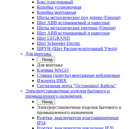
Бокс пластиковый
Коробка установочная
Коробка монтажная
Щиты металлические под дерево (Греция)
Щит ABB встраиваемый и навесные
Щиты металлические цветные (Греция)
Щит ABB встраиваемый и навесные
Щит LEGRAND
Щит Schneider Electric
ЩРУН (Щит Распределительный Учета)
Для монтажа
Назад
Для монтажа
Клеммы WAGO
Стяжки (хомуты) монтажные нейлоновые
Изолента ПВХ
Сигнальная лента "Осторожно! Кабель"
Электроустановочные изделия бытового и
промышленного назначения
Назад
Электроустановочные изделия бытового и
промышленного назначения
Розетки, выключатели влагозащищенные
IP54
Розетки, выключатели накладные IP20