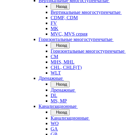
Вертикальные многоступенчатые
Назад
Вертикальные многоступенчатые
CDMF, CDM
FV
MK
MVC, MVS серия
Горизонтальные многоступенчатые
Назад
Горизонтальные многоступенчатые
CM
MHS, MHL
CHL, CHLF(T)
WLT
Дренажные
Назад
Дренажные
DL
MS, MP
Канализационные
Назад
Канализационные
WQ
GA
GB