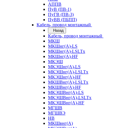
АППВ
ПуВ (ПВ-1)
ПуГВ (ПВ-3)
ПуВВ (ПБПП)
Кабель, провод монтажный
Назад
Кабель, провод монтажный
МКШ
МКШнг(А)-LS
МКШнг(А)-LSLTx
МКШнг(А)-HF
МКЭШ
МКЭШнг(А)-LS
МКЭШнг(А)-LSLTx
МКЭШнг(А)-HF
МКШВнг(A)-LSLTx
МКШВнг(А)-HF
МКЭШВнг(А)-LS
МКЭШВнг(A)-LSLTx
МКЭШВнг(А)-HF
МГШВ
МГШВЭ
НВ
МКШвнг(А)