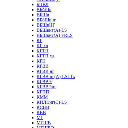
БПВЛ
ВБбШв
ВБШв
ВБбШвнг
ВБШвНГ
ВБШвнг(А)-LS
ВБШвнг(А)-FRLS
КГ
КГ хл
КГТП
КГТП хл
КГН
КГВВ
КГВВ нг
КГВВ нг(А)-LSLTx
КГВВЭ
КГВВЭнг
КГПП
КММ
КПЛКнг(C)-LS
КСВВ
КВВ
МГ
МГШВ
МГШВЭ