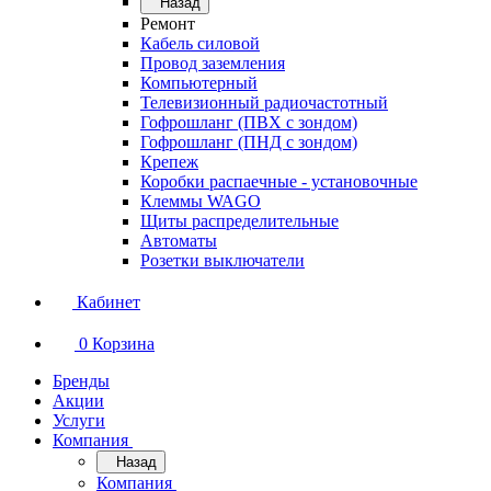
Назад
Ремонт
Кабель силовой
Провод заземления
Компьютерный
Телевизионный радиочастотный
Гофрошланг (ПВХ с зондом)
Гофрошланг (ПНД с зондом)
Крепеж
Коробки распаечные - установочные
Клеммы WAGO
Щиты распределительные
Автоматы
Розетки выключатели
Кабинет
0
Корзина
Бренды
Акции
Услуги
Компания
Назад
Компания