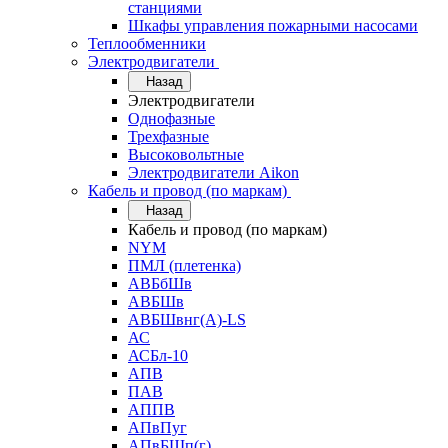
станциями
Шкафы управления пожарными насосами
Теплообменники
Электродвигатели
Назад
Электродвигатели
Однофазные
Трехфазные
Высоковольтные
Электродвигатели Aikon
Кабель и провод (по маркам)
Назад
Кабель и провод (по маркам)
NYM
ПМЛ (плетенка)
АВБбШв
АВБШв
АВБШвнг(А)-LS
АС
АСБл-10
АПВ
ПАВ
АППВ
АПвПуг
АПвБШп(г)