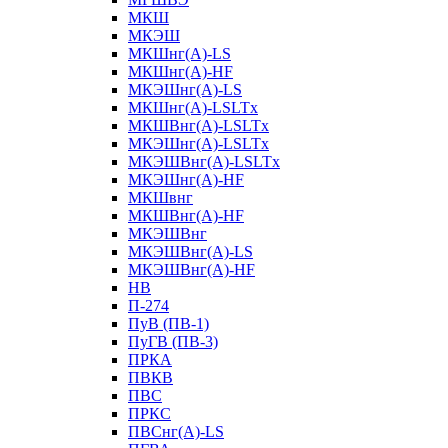
МКШ
МКЭШ
МКШнг(А)-LS
МКШнг(А)-HF
МКЭШнг(А)-LS
МКШнг(А)-LSLTx
МКШВнг(A)-LSLTx
МКЭШнг(А)-LSLTx
МКЭШВнг(A)-LSLTx
МКЭШнг(А)-HF
МКШвнг
МКШВнг(А)-HF
МКЭШВнг
МКЭШВнг(А)-LS
МКЭШВнг(А)-HF
НВ
П-274
ПуВ (ПВ-1)
ПуГВ (ПВ-3)
ПРКА
ПВКВ
ПВС
ПРКС
ПВСнг(А)-LS