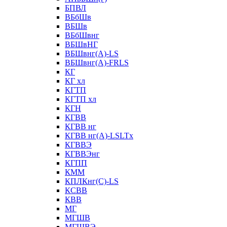
БПВЛ
ВБбШв
ВБШв
ВБбШвнг
ВБШвНГ
ВБШвнг(А)-LS
ВБШвнг(А)-FRLS
КГ
КГ хл
КГТП
КГТП хл
КГН
КГВВ
КГВВ нг
КГВВ нг(А)-LSLTx
КГВВЭ
КГВВЭнг
КГПП
КММ
КПЛКнг(C)-LS
КСВВ
КВВ
МГ
МГШВ
МГШВЭ