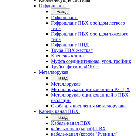
Кабеленесущие системы
Гофрошланг
Назад
Гофрошланг
Гофрошланг ПВХ с зондом легкого
типа
Гофрошланг ПВХ с зондом тяжелого
типа
Гофрошланг ПНД
Труба ПВХ жесткая
Крепеж - клипса
Муфта соединительная, угол, тройник
Трубы, фитинг «DKC»
Металлорукав
Назад
Металлорукав
Металлорукав оцинкованный РЗ-Ц-Х
Металлорукав оцинкованный в ПВХ
изоляции
Скоба для крепления металлорукава
Кабель-канал ПВХ
Назад
Кабель-канал ПВХ
кабель-канал (короб) ПВХ
кабель-канал (короб) "Рувинил"