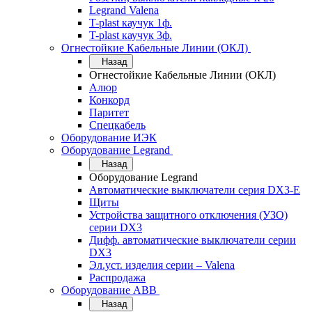
Legrand Valena
T-plast каучук 1ф.
T-plast каучук 3ф.
Огнестойкие Кабельные Линии (ОКЛ)
Назад
Огнестойкие Кабельные Линии (ОКЛ)
Алюр
Конкорд
Паритет
Спецкабель
Оборудование ИЭК
Оборудование Legrand
Назад
Оборудование Legrand
Автоматические выключатели серия DX3-E
Щиты
Устройства защитного отключения (УЗО)
серии DX3
Дифф. автоматические выключатели серии
DX3
Эл.уст. изделия серии – Valena
Распродажа
Оборудование АВВ
Назад