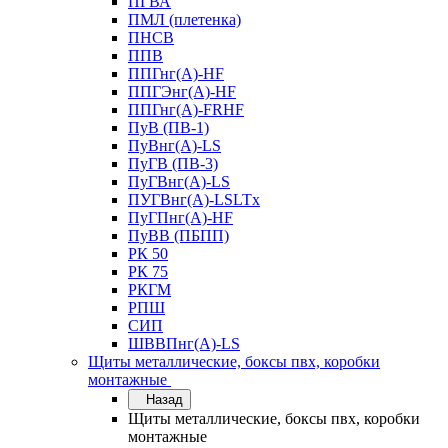
ПГВА
ПМЛ (плетенка)
ПНСВ
ППВ
ППГнг(А)-HF
ППГЭнг(А)-HF
ППГнг(А)-FRHF
ПуВ (ПВ-1)
ПуВнг(А)-LS
ПуГВ (ПВ-3)
ПуГВнг(А)-LS
ПУГВнг(А)-LSLTx
ПуГПнг(А)-HF
ПуВВ (ПБПП)
РК 50
РК 75
РКГМ
РПШ
СИП
ШВВПнг(А)-LS
Щиты металлические, боксы пвх, коробки
монтажные
Назад
Щиты металлические, боксы пвх, коробки
монтажные