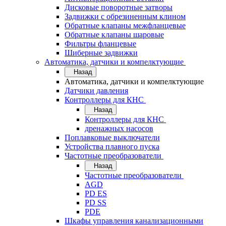
Дисковые поворотные затворы
Задвижки с обрезиненным клином
Обратные клапаны межфланцевые
Обратные клапаны шаровые
Фильтры фланцевые
Шиберные задвижки
Автоматика, датчики и компелктующие
Назад
Автоматика, датчики и компелктующие
Датчики давления
Контроллеры для КНС
Назад
Контроллеры для КНС
дренажных насосов
Поплавковые выключатели
Устройства плавного пуска
Частотные преобразователи
Назад
Частотные преобразователи
AGD
PD ES
PD SS
PDE
Шкафы управления канализационными