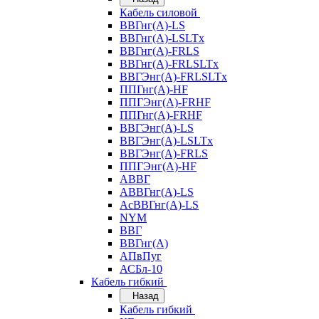
Кабель силовой
ВВГнг(А)-LS
ВВГнг(А)-LSLTx
ВВГнг(А)-FRLS
ВВГнг(А)-FRLSLTx
ВВГЭнг(А)-FRLSLTx
ППГнг(А)-HF
ППГЭнг(А)-FRHF
ППГнг(А)-FRHF
ВВГЭнг(А)-LS
ВВГЭнг(А)-LSLTx
ВВГЭнг(А)-FRLS
ППГЭнг(А)-HF
АВВГ
АВВГнг(А)-LS
АсВВГнг(А)-LS
NYM
ВВГ
ВВГнг(А)
АПвПуг
АСБл-10
Кабель гибкий
Назад
Кабель гибкий