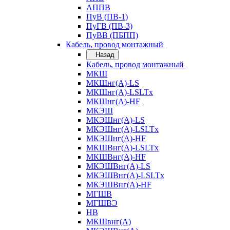
АППВ
ПуВ (ПВ-1)
ПуГВ (ПВ-3)
ПуВВ (ПБПП)
Кабель, провод монтажный
Назад
Кабель, провод монтажный
МКШ
МКШнг(А)-LS
МКШнг(А)-LSLTx
МКШнг(А)-HF
МКЭШ
МКЭШнг(А)-LS
МКЭШнг(А)-LSLTx
МКЭШнг(А)-HF
МКШВнг(A)-LSLTx
МКШВнг(А)-HF
МКЭШВнг(А)-LS
МКЭШВнг(A)-LSLTx
МКЭШВнг(А)-HF
МГШВ
МГШВЭ
НВ
МКШвнг(А)