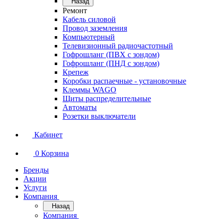
Назад
Ремонт
Кабель силовой
Провод заземления
Компьютерный
Телевизионный радиочастотный
Гофрошланг (ПВХ с зондом)
Гофрошланг (ПНД с зондом)
Крепеж
Коробки распаечные - установочные
Клеммы WAGO
Щиты распределительные
Автоматы
Розетки выключатели
Кабинет
0
Корзина
Бренды
Акции
Услуги
Компания
Назад
Компания