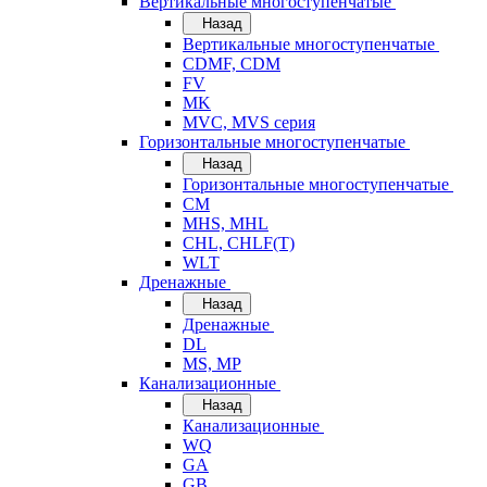
Вертикальные многоступенчатые
Назад
Вертикальные многоступенчатые
CDMF, CDM
FV
MK
MVC, MVS серия
Горизонтальные многоступенчатые
Назад
Горизонтальные многоступенчатые
CM
MHS, MHL
CHL, CHLF(T)
WLT
Дренажные
Назад
Дренажные
DL
MS, MP
Канализационные
Назад
Канализационные
WQ
GA
GB