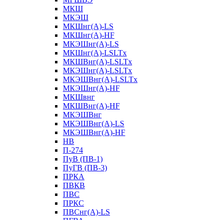
МКШ
МКЭШ
МКШнг(А)-LS
МКШнг(А)-HF
МКЭШнг(А)-LS
МКШнг(А)-LSLTx
МКШВнг(A)-LSLTx
МКЭШнг(А)-LSLTx
МКЭШВнг(A)-LSLTx
МКЭШнг(А)-HF
МКШвнг
МКШВнг(А)-HF
МКЭШВнг
МКЭШВнг(А)-LS
МКЭШВнг(А)-HF
НВ
П-274
ПуВ (ПВ-1)
ПуГВ (ПВ-3)
ПРКА
ПВКВ
ПВС
ПРКС
ПВСнг(А)-LS