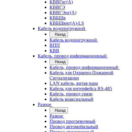
КВВГнг(А)
КВВГЭ
КВВГЭнг(А)
КВБШв
КВБШвнг(А)-LS
Кабель водопогружной
Назад
Кабель водопогружной
ВПП
КВВ
Кабель, провод информационный
Назад
Кабель, провод информационный
Кабель для Охранно-Пожарной
Сигнализации
LAN кабель, витая пара
Кабель для интерфейса RS-485
Кабель, провод связи
Кабель коаксиальный
Разное
Назад
Разное
Провод прогревочный
Провод автомобильный
Провод авиационный