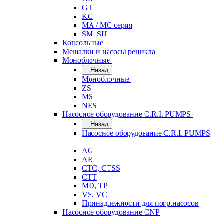
GT
KC
MA / MC серия
SM, SH
Консольные
Мешалки и насосы рецикла
Моноблочные
Назад
Моноблочные
ZS
MS
NES
Насосное оборудование C.R.I. PUMPS
Назад
Насосное оборудование C.R.I. PUMPS
AG
AR
CTC, CTSS
CTT
MD, TP
VS, VC
Принадлежности для погр.насосов
Насосное оборудование CNP