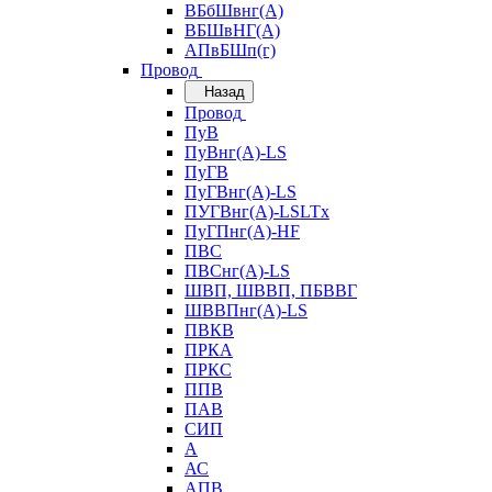
ВБбШвнг(А)
ВБШвНГ(А)
АПвБШп(г)
Провод
Назад
Провод
ПуВ
ПуВнг(А)-LS
ПуГВ
ПуГВнг(А)-LS
ПУГВнг(А)-LSLTx
ПуГПнг(А)-HF
ПВС
ПВСнг(А)-LS
ШВП, ШВВП, ПБВВГ
ШВВПнг(А)-LS
ПВКВ
ПРКА
ПРКС
ППВ
ПАВ
СИП
А
АС
АПВ