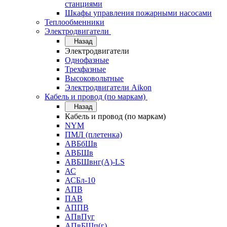
станциями
Шкафы управления пожарными насосами
Теплообменники
Электродвигатели
Назад
Электродвигатели
Однофазные
Трехфазные
Высоковольтные
Электродвигатели Aikon
Кабель и провод (по маркам)
Назад
Кабель и провод (по маркам)
NYM
ПМЛ (плетенка)
АВБбШв
АВБШв
АВБШвнг(А)-LS
АС
АСБл-10
АПВ
ПАВ
АППВ
АПвПуг
АПвБШп(г)