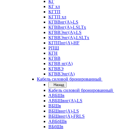
КГ
КГ хл
КГТП
КГТП хл
КГВВнг(А)-LS
КГВВнг(А)-LSLTx
КГВВЭнг(А)-LS
КГВВЭнг(А)-LSLTx
КГППнг(А)-HF
РПШ
КГН
КГВВ
КГВВ нг(А)
КГВВЭ
КГВВЭнг(А)
Кабель силовой бронированный
Назад
Кабель силовой бронированный
АВБШв
АВБШвнг(А)-LS
ВБШв
ВБШвнг(А)-LS
ВБШвнг(А)-FRLS
АВБбШв
ВБбШв