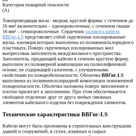
Категория пожарной опасности
(A)
Токопроводящая жила - медная, круглой формы: с сечением до
16 мм² включительно – однопроволочные, с сечением свыше
16 мм² – семипроволочные. Сердечник
силового кабеля
ВВГнг-LS
представляет собой скрученные изолированные
жилы, изоляция которых выполнена из поливинилхлоридного
пластиката. Поверх скрученных изолированных жил
выпрессован заполнитель междужильного пространства.
Заполнитель, придающий кабелю в сечении круглую форму,
выполнен из полимерной композиции на полиолефиновой
основе, не содержащей галогенов, с улучшенными
свойствами по пожаробезопасности. Оболочка
ВВГнг-LS
выполнена из поливинилхлоридной композиции пониженной
пожароопасности. Оболочка наложена поверх заполнения и
плотно прилегает к заполнению. При этом обеспечивается
свободное отделение друг от друга любых смежных
элементов кабельного изделия без повреждения элементов.
Технические характеристики ВВГнг-LS
Кабели могут быть проложены в строительных конструкциях
зданий и сооружений, в сухих, влажных и сырых