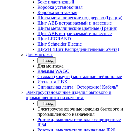
Бокс пластиковый
Коробка установочная
Коробка монтажная
Щиты металлические под дерево (Греция)
Щит ABB встраиваемый и навесные
Щиты металлические цветные (Греция)
Щит ABB встраиваемый и навесные
Щит LEGRAND
Щит Schneider Electric
ЩРУН (Щит Распределительный Учета)
Для монтажа
Назад
Для монтажа
Клеммы WAGO
Стяжки (хомуты) монтажные нейлоновые
Изолента ПВХ
Сигнальная лента "Осторожно! Кабель"
Электроустановочные изделия бытового и
промышленного назначения
Назад
Электроустановочные изделия бытового и
промышленного назначения
Розетки, выключатели влагозащищенные
IP54
Розетки, выключатели накладные IP20