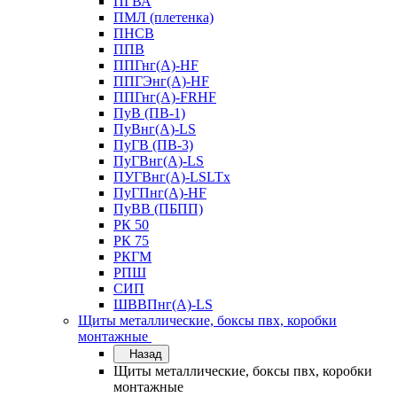
ПГВА
ПМЛ (плетенка)
ПНСВ
ППВ
ППГнг(А)-HF
ППГЭнг(А)-HF
ППГнг(А)-FRHF
ПуВ (ПВ-1)
ПуВнг(А)-LS
ПуГВ (ПВ-3)
ПуГВнг(А)-LS
ПУГВнг(А)-LSLTx
ПуГПнг(А)-HF
ПуВВ (ПБПП)
РК 50
РК 75
РКГМ
РПШ
СИП
ШВВПнг(А)-LS
Щиты металлические, боксы пвх, коробки
монтажные
Назад
Щиты металлические, боксы пвх, коробки
монтажные