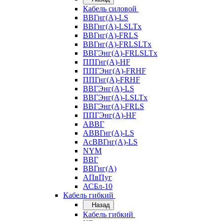
Кабель силовой
ВВГнг(А)-LS
ВВГнг(А)-LSLTx
ВВГнг(А)-FRLS
ВВГнг(А)-FRLSLTx
ВВГЭнг(А)-FRLSLTx
ППГнг(А)-HF
ППГЭнг(А)-FRHF
ППГнг(А)-FRHF
ВВГЭнг(А)-LS
ВВГЭнг(А)-LSLTx
ВВГЭнг(А)-FRLS
ППГЭнг(А)-HF
АВВГ
АВВГнг(А)-LS
АсВВГнг(А)-LS
NYM
ВВГ
ВВГнг(А)
АПвПуг
АСБл-10
Кабель гибкий
Назад
Кабель гибкий