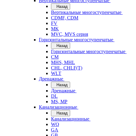
Вертикальные многоступенчатые
Назад
Вертикальные многоступенчатые
CDMF, CDM
FV
MK
MVC, MVS серия
Горизонтальные многоступенчатые
Назад
Горизонтальные многоступенчатые
CM
MHS, MHL
CHL, CHLF(T)
WLT
Дренажные
Назад
Дренажные
DL
MS, MP
Канализационные
Назад
Канализационные
WQ
GA
GB