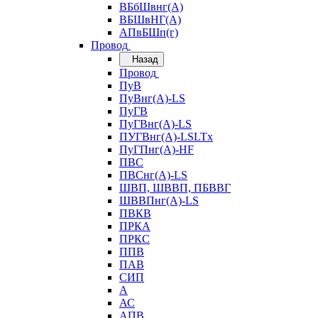
ВБбШвнг(А)
ВБШвНГ(А)
АПвБШп(г)
Провод
Назад
Провод
ПуВ
ПуВнг(А)-LS
ПуГВ
ПуГВнг(А)-LS
ПУГВнг(А)-LSLTx
ПуГПнг(А)-HF
ПВС
ПВСнг(А)-LS
ШВП, ШВВП, ПБВВГ
ШВВПнг(А)-LS
ПВКВ
ПРКА
ПРКС
ППВ
ПАВ
СИП
А
АС
АПВ