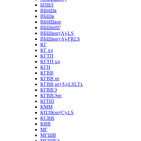
БПВЛ
ВБбШв
ВБШв
ВБбШвнг
ВБШвНГ
ВБШвнг(А)-LS
ВБШвнг(А)-FRLS
КГ
КГ хл
КГТП
КГТП хл
КГН
КГВВ
КГВВ нг
КГВВ нг(А)-LSLTx
КГВВЭ
КГВВЭнг
КГПП
КММ
КПЛКнг(C)-LS
КСВВ
КВВ
МГ
МГШВ
МГШВЭ