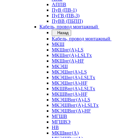
АППВ
ПуВ (ПВ-1)
ПуГВ (ПВ-3)
ПуВВ (ПБПП)
Кабель, провод монтажный
Назад
Кабель, провод монтажный
МКШ
МКШнг(А)-LS
МКШнг(А)-LSLTx
МКШнг(А)-HF
МКЭШ
МКЭШнг(А)-LS
МКЭШнг(А)-LSLTx
МКЭШнг(А)-HF
МКШВнг(A)-LSLTx
МКШВнг(А)-HF
МКЭШВнг(А)-LS
МКЭШВнг(A)-LSLTx
МКЭШВнг(А)-HF
МГШВ
МГШВЭ
НВ
МКШвнг(А)