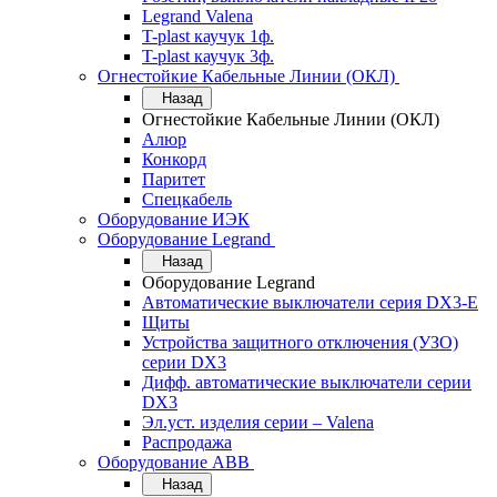
Legrand Valena
T-plast каучук 1ф.
T-plast каучук 3ф.
Огнестойкие Кабельные Линии (ОКЛ)
Назад
Огнестойкие Кабельные Линии (ОКЛ)
Алюр
Конкорд
Паритет
Спецкабель
Оборудование ИЭК
Оборудование Legrand
Назад
Оборудование Legrand
Автоматические выключатели серия DX3-E
Щиты
Устройства защитного отключения (УЗО)
серии DX3
Дифф. автоматические выключатели серии
DX3
Эл.уст. изделия серии – Valena
Распродажа
Оборудование АВВ
Назад