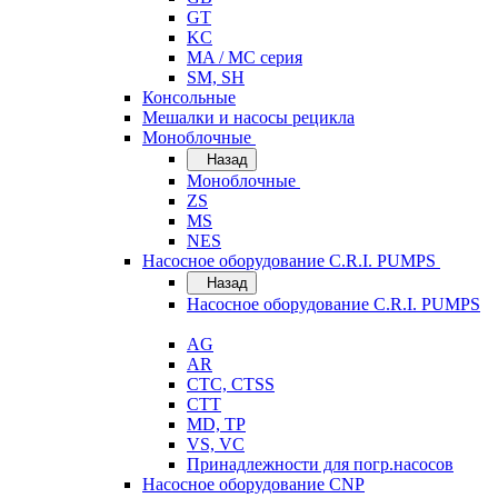
GT
KC
MA / MC серия
SM, SH
Консольные
Мешалки и насосы рецикла
Моноблочные
Назад
Моноблочные
ZS
MS
NES
Насосное оборудование C.R.I. PUMPS
Назад
Насосное оборудование C.R.I. PUMPS
AG
AR
CTC, CTSS
CTT
MD, TP
VS, VC
Принадлежности для погр.насосов
Насосное оборудование CNP