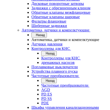
Дисковые поворотные затворы
Задвижки с обрезиненным клином
Обратные клапаны межфланцевые
Обратные клапаны шаровые
Фильтры фланцевые
Шиберные задвижки
Автоматика, датчики и компелктующие
Назад
Автоматика, датчики и компелктующие
Датчики давления
Контроллеры для КНС
Назад
Контроллеры для КНС
дренажных насосов
Поплавковые выключатели
Устройства плавного пуска
Частотные преобразователи
Назад
Частотные преобразователи
AGD
PD ES
PD SS
PDE
Шкафы управления канализационными