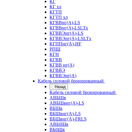
КГ
КГ хл
КГТП
КГТП хл
КГВВнг(А)-LS
КГВВнг(А)-LSLTx
КГВВЭнг(А)-LS
КГВВЭнг(А)-LSLTx
КГППнг(А)-HF
РПШ
КГН
КГВВ
КГВВ нг(А)
КГВВЭ
КГВВЭнг(А)
Кабель силовой бронированный
Назад
Кабель силовой бронированный
АВБШв
АВБШвнг(А)-LS
ВБШв
ВБШвнг(А)-LS
ВБШвнг(А)-FRLS
АВБбШв
ВБбШв