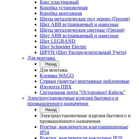
Бокс пластиковый
Коробка установочная
Коробка монтажная
Щиты металлические под дерево (Греция)
Щит ABB встраиваемый и навесные
Щиты металлические цветные (Греция)
Щит ABB встраиваемый и навесные
Щит LEGRAND
Щит Schneider Electric
ЩРУН (Щит Распределительный Учета)
Для монтажа
Назад
Для монтажа
Клеммы WAGO
Стяжки (хомуты) монтажные нейлоновые
Изолента ПВХ
Сигнальная лента "Осторожно! Кабель"
Электроустановочные изделия бытового и
промышленного назначения
Назад
Электроустановочные изделия бытового и
промышленного назначения
Розетки, выключатели влагозащищенные
IP54
Розетки, выключатели накладные IP20