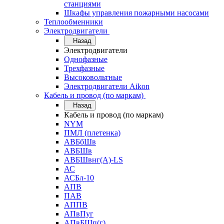
станциями
Шкафы управления пожарными насосами
Теплообменники
Электродвигатели
Назад
Электродвигатели
Однофазные
Трехфазные
Высоковольтные
Электродвигатели Aikon
Кабель и провод (по маркам)
Назад
Кабель и провод (по маркам)
NYM
ПМЛ (плетенка)
АВБбШв
АВБШв
АВБШвнг(А)-LS
АС
АСБл-10
АПВ
ПАВ
АППВ
АПвПуг
АПвБШп(г)