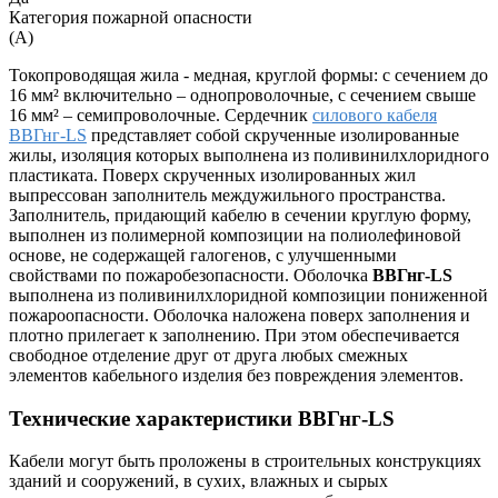
Категория пожарной опасности
(A)
Токопроводящая жила - медная, круглой формы: с сечением до
16 мм² включительно – однопроволочные, с сечением свыше
16 мм² – семипроволочные. Сердечник
силового кабеля
ВВГнг-LS
представляет собой скрученные изолированные
жилы, изоляция которых выполнена из поливинилхлоридного
пластиката. Поверх скрученных изолированных жил
выпрессован заполнитель междужильного пространства.
Заполнитель, придающий кабелю в сечении круглую форму,
выполнен из полимерной композиции на полиолефиновой
основе, не содержащей галогенов, с улучшенными
свойствами по пожаробезопасности. Оболочка
ВВГнг-LS
выполнена из поливинилхлоридной композиции пониженной
пожароопасности. Оболочка наложена поверх заполнения и
плотно прилегает к заполнению. При этом обеспечивается
свободное отделение друг от друга любых смежных
элементов кабельного изделия без повреждения элементов.
Технические характеристики ВВГнг-LS
Кабели могут быть проложены в строительных конструкциях
зданий и сооружений, в сухих, влажных и сырых