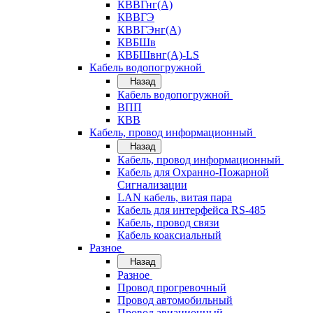
КВВГнг(А)
КВВГЭ
КВВГЭнг(А)
КВБШв
КВБШвнг(А)-LS
Кабель водопогружной
Назад
Кабель водопогружной
ВПП
КВВ
Кабель, провод информационный
Назад
Кабель, провод информационный
Кабель для Охранно-Пожарной
Сигнализации
LAN кабель, витая пара
Кабель для интерфейса RS-485
Кабель, провод связи
Кабель коаксиальный
Разное
Назад
Разное
Провод прогревочный
Провод автомобильный
Провод авиационный