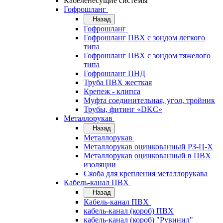
Кабеленесущие системы
Гофрошланг
Назад
Гофрошланг
Гофрошланг ПВХ с зондом легкого
типа
Гофрошланг ПВХ с зондом тяжелого
типа
Гофрошланг ПНД
Труба ПВХ жесткая
Крепеж - клипса
Муфта соединительная, угол, тройник
Трубы, фитинг «DKC»
Металлорукав
Назад
Металлорукав
Металлорукав оцинкованный РЗ-Ц-Х
Металлорукав оцинкованный в ПВХ
изоляции
Скоба для крепления металлорукава
Кабель-канал ПВХ
Назад
Кабель-канал ПВХ
кабель-канал (короб) ПВХ
кабель-канал (короб) "Рувинил"