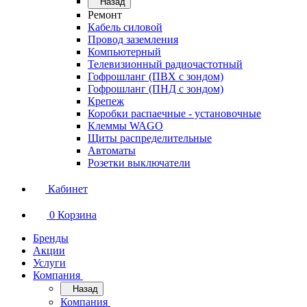
Назад
Ремонт
Кабель силовой
Провод заземления
Компьютерный
Телевизионный радиочастотный
Гофрошланг (ПВХ с зондом)
Гофрошланг (ПНД с зондом)
Крепеж
Коробки распаечные - установочные
Клеммы WAGO
Щиты распределительные
Автоматы
Розетки выключатели
Кабинет
0
Корзина
Бренды
Акции
Услуги
Компания
Назад
Компания