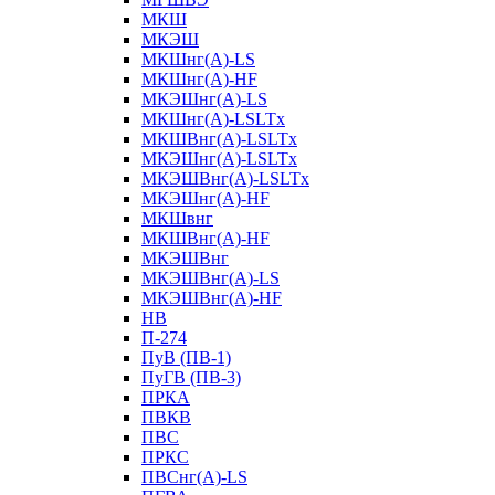
МКШ
МКЭШ
МКШнг(А)-LS
МКШнг(А)-HF
МКЭШнг(А)-LS
МКШнг(А)-LSLTx
МКШВнг(A)-LSLTx
МКЭШнг(А)-LSLTx
МКЭШВнг(A)-LSLTx
МКЭШнг(А)-HF
МКШвнг
МКШВнг(А)-HF
МКЭШВнг
МКЭШВнг(А)-LS
МКЭШВнг(А)-HF
НВ
П-274
ПуВ (ПВ-1)
ПуГВ (ПВ-3)
ПРКА
ПВКВ
ПВС
ПРКС
ПВСнг(А)-LS