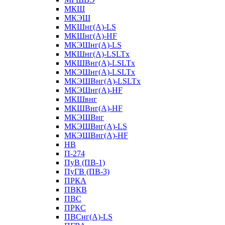
МКШ
МКЭШ
МКШнг(А)-LS
МКШнг(А)-HF
МКЭШнг(А)-LS
МКШнг(А)-LSLTx
МКШВнг(A)-LSLTx
МКЭШнг(А)-LSLTx
МКЭШВнг(A)-LSLTx
МКЭШнг(А)-HF
МКШвнг
МКШВнг(А)-HF
МКЭШВнг
МКЭШВнг(А)-LS
МКЭШВнг(А)-HF
НВ
П-274
ПуВ (ПВ-1)
ПуГВ (ПВ-3)
ПРКА
ПВКВ
ПВС
ПРКС
ПВСнг(А)-LS