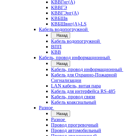
КВВГнг(А)
КВВГЭ
КВВГЭнг(А)
КВБШв
КВБШвнг(А)-LS
Кабель водопогружной
Назад
Кабель водопогружной
ВПП
КВВ
Кабель, провод информационный
Назад
Кабель, провод информационный
Кабель для Охранно-Пожарной
Сигнализации
LAN кабель, витая пара
Кабель для интерфейса RS-485
Кабель, провод связи
Кабель коаксиальный
Разное
Назад
Разное
Провод прогревочный
Провод автомобильный
Провод авиационный