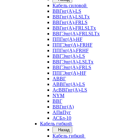
Кабель силовой
ВВГнг(А)-LS
ВВГнг(А)-LSLTx
ВВГнг(А)-FRLS
ВВГнг(А)-FRLSLTx
ВВГЭнг(А)-FRLSLTx
ППГнг(А)-HF
ППГЭнг(А)-FRHF
ППГнг(А)-FRHF
ВВГЭнг(А)-LS
ВВГЭнг(А)-LSLTx
ВВГЭнг(А)-FRLS
ППГЭнг(А)-HF
АВВГ
АВВГнг(А)-LS
АсВВГнг(А)-LS
NYM
ВВГ
ВВГнг(А)
АПвПуг
АСБл-10
Кабель гибкий
Назад
Кабель гибкий