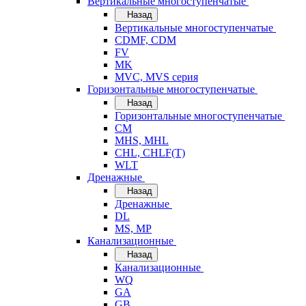
Вертикальные многоступенчатые
Назад
Вертикальные многоступенчатые
CDMF, CDM
FV
MK
MVC, MVS серия
Горизонтальные многоступенчатые
Назад
Горизонтальные многоступенчатые
CM
MHS, MHL
CHL, CHLF(T)
WLT
Дренажные
Назад
Дренажные
DL
MS, MP
Канализационные
Назад
Канализационные
WQ
GA
GB