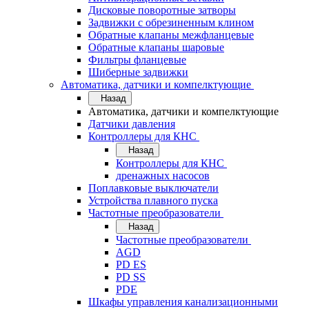
Дисковые поворотные затворы
Задвижки с обрезиненным клином
Обратные клапаны межфланцевые
Обратные клапаны шаровые
Фильтры фланцевые
Шиберные задвижки
Автоматика, датчики и компелктующие
Назад
Автоматика, датчики и компелктующие
Датчики давления
Контроллеры для КНС
Назад
Контроллеры для КНС
дренажных насосов
Поплавковые выключатели
Устройства плавного пуска
Частотные преобразователи
Назад
Частотные преобразователи
AGD
PD ES
PD SS
PDE
Шкафы управления канализационными