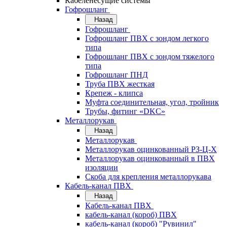
Кабеленесущие системы
Гофрошланг
Назад
Гофрошланг
Гофрошланг ПВХ с зондом легкого
типа
Гофрошланг ПВХ с зондом тяжелого
типа
Гофрошланг ПНД
Труба ПВХ жесткая
Крепеж - клипса
Муфта соединительная, угол, тройник
Трубы, фитинг «DKC»
Металлорукав
Назад
Металлорукав
Металлорукав оцинкованный РЗ-Ц-Х
Металлорукав оцинкованный в ПВХ
изоляции
Скоба для крепления металлорукава
Кабель-канал ПВХ
Назад
Кабель-канал ПВХ
кабель-канал (короб) ПВХ
кабель-канал (короб) "Рувинил"