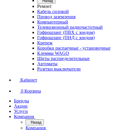
Назад
Ремонт
Кабель силовой
Провод заземления
Компьютерный
Телевизионный радиочастотный
Гофрошланг (ПВХ с зондом)
Гофрошланг (ПНД с зондом)
Крепеж
Коробки распаечные - установочные
Клеммы WAGO
Щиты распределительные
Автоматы
Розетки выключатели
Кабинет
0
Корзина
Бренды
Акции
Услуги
Компания
Назад
Компания