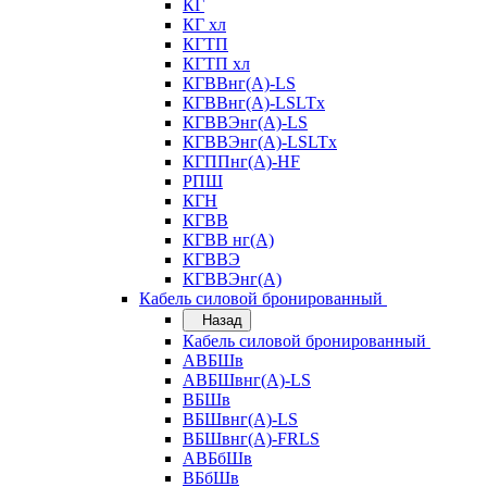
КГ
КГ хл
КГТП
КГТП хл
КГВВнг(А)-LS
КГВВнг(А)-LSLTx
КГВВЭнг(А)-LS
КГВВЭнг(А)-LSLTx
КГППнг(А)-HF
РПШ
КГН
КГВВ
КГВВ нг(А)
КГВВЭ
КГВВЭнг(А)
Кабель силовой бронированный
Назад
Кабель силовой бронированный
АВБШв
АВБШвнг(А)-LS
ВБШв
ВБШвнг(А)-LS
ВБШвнг(А)-FRLS
АВБбШв
ВБбШв