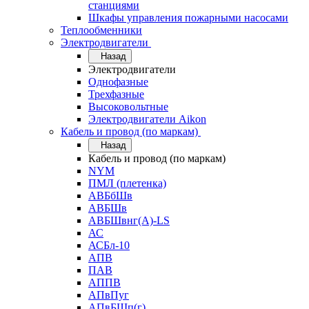
станциями
Шкафы управления пожарными насосами
Теплообменники
Электродвигатели
Назад
Электродвигатели
Однофазные
Трехфазные
Высоковольтные
Электродвигатели Aikon
Кабель и провод (по маркам)
Назад
Кабель и провод (по маркам)
NYM
ПМЛ (плетенка)
АВБбШв
АВБШв
АВБШвнг(А)-LS
АС
АСБл-10
АПВ
ПАВ
АППВ
АПвПуг
АПвБШп(г)