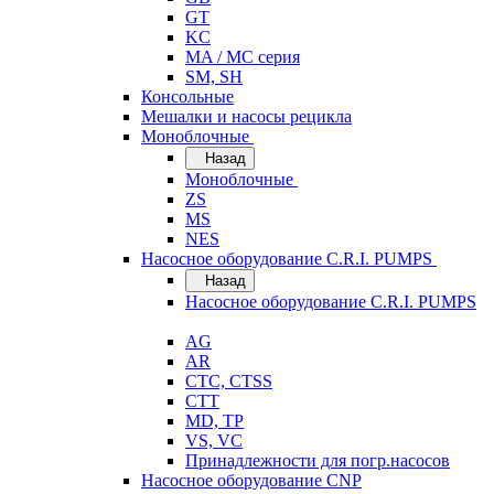
GT
KC
MA / MC серия
SM, SH
Консольные
Мешалки и насосы рецикла
Моноблочные
Назад
Моноблочные
ZS
MS
NES
Насосное оборудование C.R.I. PUMPS
Назад
Насосное оборудование C.R.I. PUMPS
AG
AR
CTC, CTSS
CTT
MD, TP
VS, VC
Принадлежности для погр.насосов
Насосное оборудование CNP