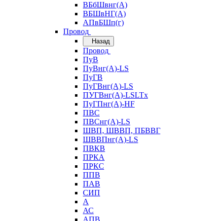
ВБбШвнг(А)
ВБШвНГ(А)
АПвБШп(г)
Провод
Назад
Провод
ПуВ
ПуВнг(А)-LS
ПуГВ
ПуГВнг(А)-LS
ПУГВнг(А)-LSLTx
ПуГПнг(А)-HF
ПВС
ПВСнг(А)-LS
ШВП, ШВВП, ПБВВГ
ШВВПнг(А)-LS
ПВКВ
ПРКА
ПРКС
ППВ
ПАВ
СИП
А
АС
АПВ