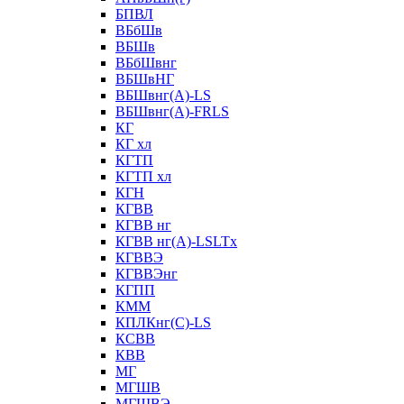
БПВЛ
ВБбШв
ВБШв
ВБбШвнг
ВБШвНГ
ВБШвнг(А)-LS
ВБШвнг(А)-FRLS
КГ
КГ хл
КГТП
КГТП хл
КГН
КГВВ
КГВВ нг
КГВВ нг(А)-LSLTx
КГВВЭ
КГВВЭнг
КГПП
КММ
КПЛКнг(C)-LS
КСВВ
КВВ
МГ
МГШВ
МГШВЭ