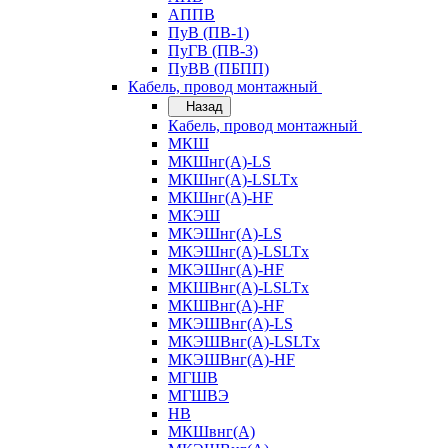
АППВ
ПуВ (ПВ-1)
ПуГВ (ПВ-3)
ПуВВ (ПБПП)
Кабель, провод монтажный
Назад
Кабель, провод монтажный
МКШ
МКШнг(А)-LS
МКШнг(А)-LSLTx
МКШнг(А)-HF
МКЭШ
МКЭШнг(А)-LS
МКЭШнг(А)-LSLTx
МКЭШнг(А)-HF
МКШВнг(A)-LSLTx
МКШВнг(А)-HF
МКЭШВнг(А)-LS
МКЭШВнг(A)-LSLTx
МКЭШВнг(А)-HF
МГШВ
МГШВЭ
НВ
МКШвнг(А)