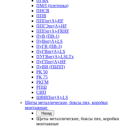
ПГВА
ПМЛ (плетенка)
ПНСВ
ППВ
ППГнг(А)-HF
ППГЭнг(А)-HF
ППГнг(А)-FRHF
ПуВ (ПВ-1)
ПуВнг(А)-LS
ПуГВ (ПВ-3)
ПуГВнг(А)-LS
ПУГВнг(А)-LSLTx
ПуГПнг(А)-HF
ПуВВ (ПБПП)
РК 50
РК 75
РКГМ
РПШ
СИП
ШВВПнг(А)-LS
Щиты металлические, боксы пвх, коробки
монтажные
Назад
Щиты металлические, боксы пвх, коробки
монтажные