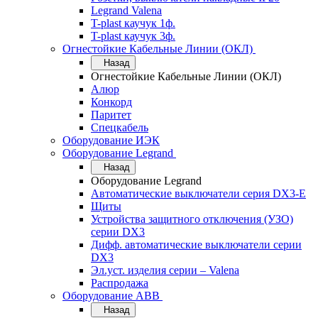
Legrand Valena
T-plast каучук 1ф.
T-plast каучук 3ф.
Огнестойкие Кабельные Линии (ОКЛ)
Назад
Огнестойкие Кабельные Линии (ОКЛ)
Алюр
Конкорд
Паритет
Спецкабель
Оборудование ИЭК
Оборудование Legrand
Назад
Оборудование Legrand
Автоматические выключатели серия DX3-E
Щиты
Устройства защитного отключения (УЗО)
серии DX3
Дифф. автоматические выключатели серии
DX3
Эл.уст. изделия серии – Valena
Распродажа
Оборудование АВВ
Назад