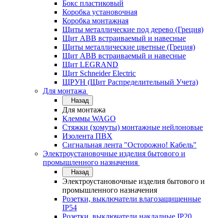
Бокс пластиковый
Коробка установочная
Коробка монтажная
Щиты металлические под дерево (Греция)
Щит ABB встраиваемый и навесные
Щиты металлические цветные (Греция)
Щит ABB встраиваемый и навесные
Щит LEGRAND
Щит Schneider Electric
ЩРУН (Щит Распределительный Учета)
Для монтажа
Назад
Для монтажа
Клеммы WAGO
Стяжки (хомуты) монтажные нейлоновые
Изолента ПВХ
Сигнальная лента "Осторожно! Кабель"
Электроустановочные изделия бытового и
промышленного назначения
Назад
Электроустановочные изделия бытового и
промышленного назначения
Розетки, выключатели влагозащищенные
IP54
Розетки, выключатели накладные IP20