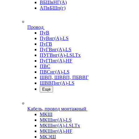
ВБШвНГ(А)
АПвБШп(г)
Провод
ПуВ
ПуВнг(А)-LS
ПуГВ
ПуГВнг(А)-LS
ПУГВнг(А)-LSLTx
ПуГПнг(А)-HF
ПВС
ПВСнг(А)-LS
ШВП, ШВВП, ПБВВГ
ШВВПнг(А)-LS
Еще
Кабель, провод монтажный
МКШ
МКШнг(А)-LS
МКШнг(А)-LSLTx
МКШнг(А)-HF
МКЭШ