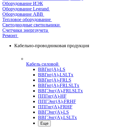
Оборудование ИЭК
Оборудование Legrand
Оборудование АВВ
Тепловое оборудование
Светодиодные светильники
Счетчики энергоучета
Ремонт
Кабельно-проводниковая продукция
Кабель силовой
ВВГнг(А)-LS
ВВГнг(А)-LSLTx
ВВГнг(А)-FRLS
ВВГнг(А)-FRLSLTx
ВВГЭнг(А)-FRLSLTx
ППГнг(А)-HF
ППГЭнг(А)-FRHF
ППГнг(А)-FRHF
ВВГЭнг(А)-LS
ВВГЭнг(А)-LSLTx
Еще