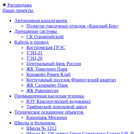
Распродажа
Наши проекты
Автономная канализация
Полигон токсичных отходов «Красный Бор»
Дренажные системы
СК Олимпийский
Кабель и провод
Костромская ГРЭС
ТЭЦ-21
ТЭЦ-20
Центральный банк России
ЖК Томилино Парк
Конаково Ривер Клаб
Коттеджный поселок Французский квартал
ЖК Саларьево Парк
ЖК Равновесие
Промышленная насосная техника
ВЗУ Красногорский водоканал
Тамбовский пороховой завод
Техническое оснащение объектов
Кинопарк Москино
Школы и больницы
Школа № 1212
Школа № 236 имени Героя Советского Союза Г.И. 