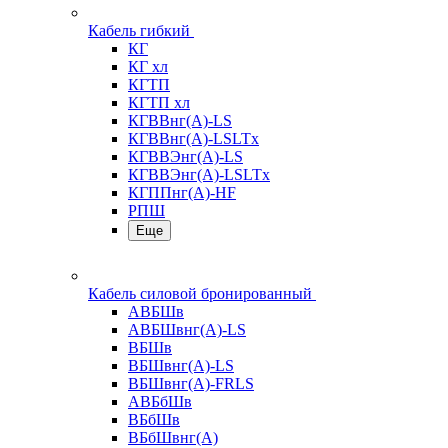
Кабель гибкий
КГ
КГ хл
КГТП
КГТП хл
КГВВнг(А)-LS
КГВВнг(А)-LSLTx
КГВВЭнг(А)-LS
КГВВЭнг(А)-LSLTx
КГППнг(А)-HF
РПШ
Еще
Кабель силовой бронированный
АВБШв
АВБШвнг(А)-LS
ВБШв
ВБШвнг(А)-LS
ВБШвнг(А)-FRLS
АВБбШв
ВБбШв
ВБбШвнг(А)