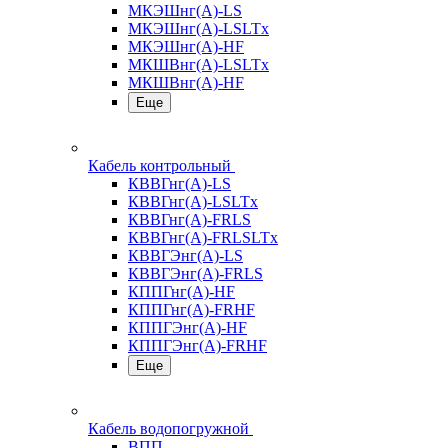
МКЭШнг(А)-LS
МКЭШнг(А)-LSLTx
МКЭШнг(А)-HF
МКШВнг(A)-LSLTx
МКШВнг(А)-HF
Еще
Кабель контрольный
КВВГнг(А)-LS
КВВГнг(А)-LSLTx
КВВГнг(А)-FRLS
КВВГнг(А)-FRLSLTx
КВВГЭнг(А)-LS
КВВГЭнг(А)-FRLS
КППГнг(А)-HF
КППГнг(А)-FRHF
КППГЭнг(А)-HF
КППГЭнг(А)-FRHF
Еще
Кабель водопогружной
ВПП