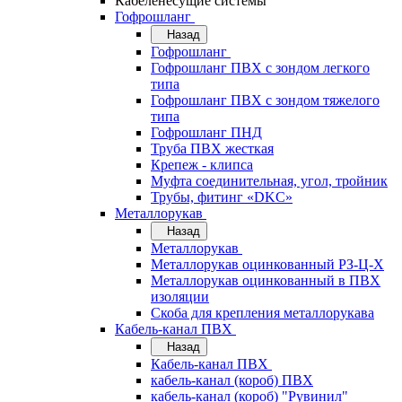
Кабеленесущие системы
Гофрошланг
Назад
Гофрошланг
Гофрошланг ПВХ с зондом легкого
типа
Гофрошланг ПВХ с зондом тяжелого
типа
Гофрошланг ПНД
Труба ПВХ жесткая
Крепеж - клипса
Муфта соединительная, угол, тройник
Трубы, фитинг «DKC»
Металлорукав
Назад
Металлорукав
Металлорукав оцинкованный РЗ-Ц-Х
Металлорукав оцинкованный в ПВХ
изоляции
Скоба для крепления металлорукава
Кабель-канал ПВХ
Назад
Кабель-канал ПВХ
кабель-канал (короб) ПВХ
кабель-канал (короб) "Рувинил"