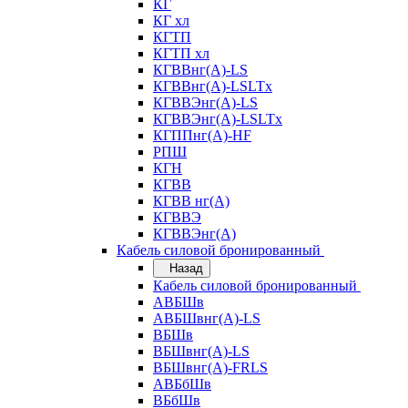
КГ
КГ хл
КГТП
КГТП хл
КГВВнг(А)-LS
КГВВнг(А)-LSLTx
КГВВЭнг(А)-LS
КГВВЭнг(А)-LSLTx
КГППнг(А)-HF
РПШ
КГН
КГВВ
КГВВ нг(А)
КГВВЭ
КГВВЭнг(А)
Кабель силовой бронированный
Назад
Кабель силовой бронированный
АВБШв
АВБШвнг(А)-LS
ВБШв
ВБШвнг(А)-LS
ВБШвнг(А)-FRLS
АВБбШв
ВБбШв