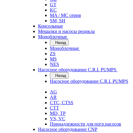
GT
KC
MA / MC серия
SM, SH
Консольные
Мешалки и насосы рецикла
Моноблочные
Назад
Моноблочные
ZS
MS
NES
Насосное оборудование C.R.I. PUMPS
Назад
Насосное оборудование C.R.I. PUMPS
AG
AR
CTC, CTSS
CTT
MD, TP
VS, VC
Принадлежности для погр.насосов
Насосное оборудование CNP