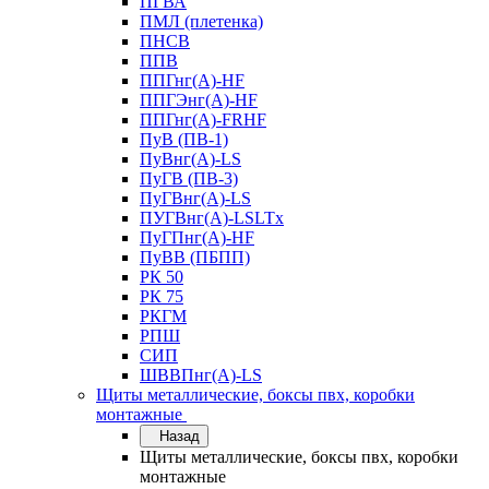
ПГВА
ПМЛ (плетенка)
ПНСВ
ППВ
ППГнг(А)-HF
ППГЭнг(А)-HF
ППГнг(А)-FRHF
ПуВ (ПВ-1)
ПуВнг(А)-LS
ПуГВ (ПВ-3)
ПуГВнг(А)-LS
ПУГВнг(А)-LSLTx
ПуГПнг(А)-HF
ПуВВ (ПБПП)
РК 50
РК 75
РКГМ
РПШ
СИП
ШВВПнг(А)-LS
Щиты металлические, боксы пвх, коробки
монтажные
Назад
Щиты металлические, боксы пвх, коробки
монтажные