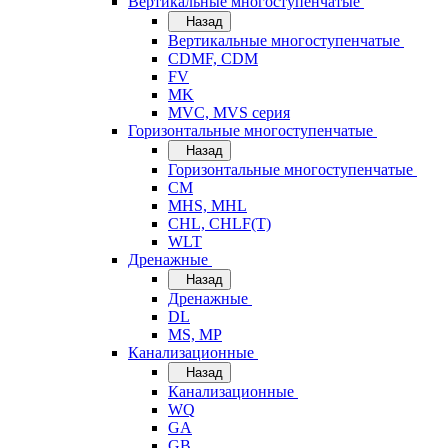
Вертикальные многоступенчатые
Назад
Вертикальные многоступенчатые
CDMF, CDM
FV
MK
MVC, MVS серия
Горизонтальные многоступенчатые
Назад
Горизонтальные многоступенчатые
CM
MHS, MHL
CHL, CHLF(T)
WLT
Дренажные
Назад
Дренажные
DL
MS, MP
Канализационные
Назад
Канализационные
WQ
GA
GB