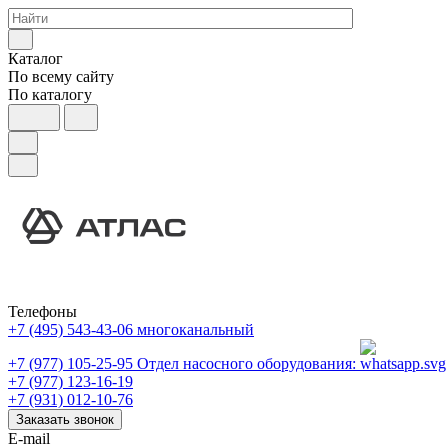
Каталог
По всему сайту
По каталогу
Телефоны
+7 (495) 543-43-06
многоканальный
+7 (977) 105-25-95
Отдел насосного оборудования:
+7 (977) 123-16-19
+7 (931) 012-10-76
Заказать звонок
E-mail