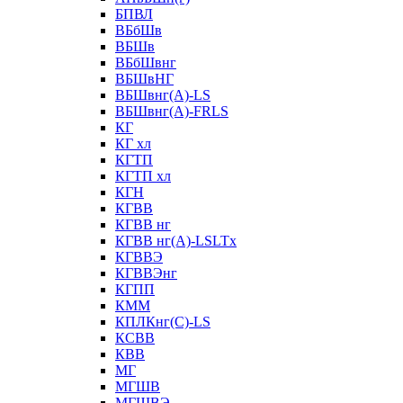
БПВЛ
ВБбШв
ВБШв
ВБбШвнг
ВБШвНГ
ВБШвнг(А)-LS
ВБШвнг(А)-FRLS
КГ
КГ хл
КГТП
КГТП хл
КГН
КГВВ
КГВВ нг
КГВВ нг(А)-LSLTx
КГВВЭ
КГВВЭнг
КГПП
КММ
КПЛКнг(C)-LS
КСВВ
КВВ
МГ
МГШВ
МГШВЭ