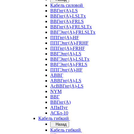
Кабель силовой
ВВГнг(А)-LS
ВВГнг(А)-LSLTx
ВВГнг(А)-FRLS
ВВГнг(А)-FRLSLTx
ВВГЭнг(А)-FRLSLTx
ППГнг(А)-HF
ППГЭнг(А)-FRHF
ППГнг(А)-FRHF
ВВГЭнг(А)-LS
ВВГЭнг(А)-LSLTx
ВВГЭнг(А)-FRLS
ППГЭнг(А)-HF
АВВГ
АВВГнг(А)-LS
АсВВГнг(А)-LS
NYM
ВВГ
ВВГнг(А)
АПвПуг
АСБл-10
Кабель гибкий
Назад
Кабель гибкий