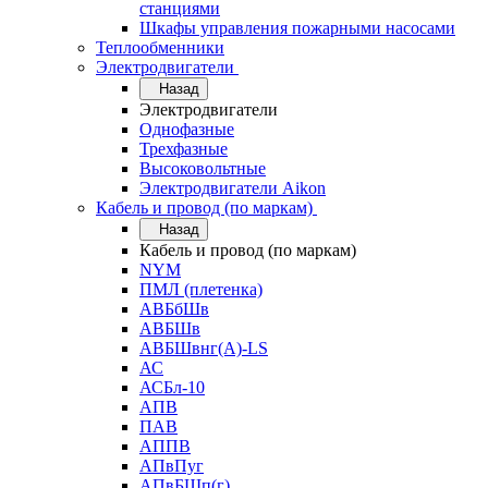
станциями
Шкафы управления пожарными насосами
Теплообменники
Электродвигатели
Назад
Электродвигатели
Однофазные
Трехфазные
Высоковольтные
Электродвигатели Aikon
Кабель и провод (по маркам)
Назад
Кабель и провод (по маркам)
NYM
ПМЛ (плетенка)
АВБбШв
АВБШв
АВБШвнг(А)-LS
АС
АСБл-10
АПВ
ПАВ
АППВ
АПвПуг
АПвБШп(г)