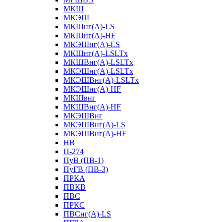
МКШ
МКЭШ
МКШнг(А)-LS
МКШнг(А)-HF
МКЭШнг(А)-LS
МКШнг(А)-LSLTx
МКШВнг(A)-LSLTx
МКЭШнг(А)-LSLTx
МКЭШВнг(A)-LSLTx
МКЭШнг(А)-HF
МКШвнг
МКШВнг(А)-HF
МКЭШВнг
МКЭШВнг(А)-LS
МКЭШВнг(А)-HF
НВ
П-274
ПуВ (ПВ-1)
ПуГВ (ПВ-3)
ПРКА
ПВКВ
ПВС
ПРКС
ПВСнг(А)-LS