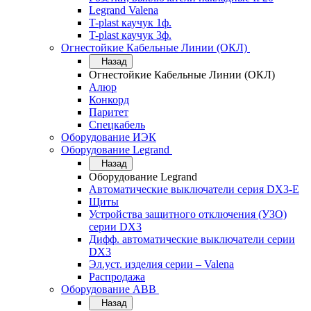
Legrand Valena
T-plast каучук 1ф.
T-plast каучук 3ф.
Огнестойкие Кабельные Линии (ОКЛ)
Назад
Огнестойкие Кабельные Линии (ОКЛ)
Алюр
Конкорд
Паритет
Спецкабель
Оборудование ИЭК
Оборудование Legrand
Назад
Оборудование Legrand
Автоматические выключатели серия DX3-E
Щиты
Устройства защитного отключения (УЗО)
серии DX3
Дифф. автоматические выключатели серии
DX3
Эл.уст. изделия серии – Valena
Распродажа
Оборудование АВВ
Назад