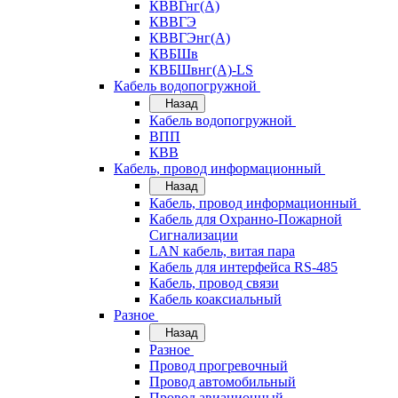
КВВГнг(А)
КВВГЭ
КВВГЭнг(А)
КВБШв
КВБШвнг(А)-LS
Кабель водопогружной
Назад
Кабель водопогружной
ВПП
КВВ
Кабель, провод информационный
Назад
Кабель, провод информационный
Кабель для Охранно-Пожарной
Сигнализации
LAN кабель, витая пара
Кабель для интерфейса RS-485
Кабель, провод связи
Кабель коаксиальный
Разное
Назад
Разное
Провод прогревочный
Провод автомобильный
Провод авиационный