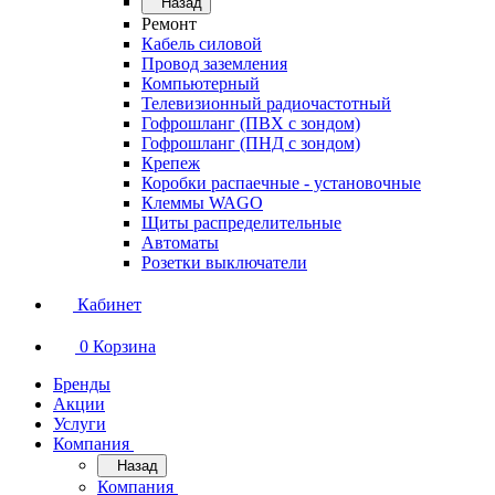
Назад
Ремонт
Кабель силовой
Провод заземления
Компьютерный
Телевизионный радиочастотный
Гофрошланг (ПВХ с зондом)
Гофрошланг (ПНД с зондом)
Крепеж
Коробки распаечные - установочные
Клеммы WAGO
Щиты распределительные
Автоматы
Розетки выключатели
Кабинет
0
Корзина
Бренды
Акции
Услуги
Компания
Назад
Компания