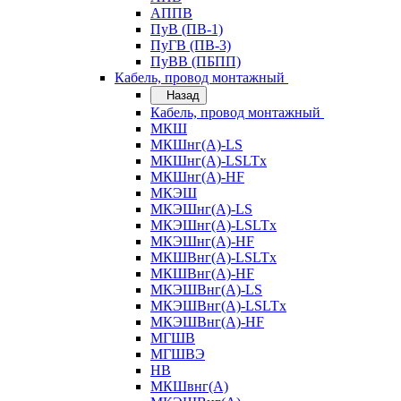
АППВ
ПуВ (ПВ-1)
ПуГВ (ПВ-3)
ПуВВ (ПБПП)
Кабель, провод монтажный
Назад
Кабель, провод монтажный
МКШ
МКШнг(А)-LS
МКШнг(А)-LSLTx
МКШнг(А)-HF
МКЭШ
МКЭШнг(А)-LS
МКЭШнг(А)-LSLTx
МКЭШнг(А)-HF
МКШВнг(A)-LSLTx
МКШВнг(А)-HF
МКЭШВнг(А)-LS
МКЭШВнг(A)-LSLTx
МКЭШВнг(А)-HF
МГШВ
МГШВЭ
НВ
МКШвнг(А)