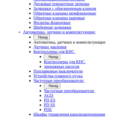
Дисковые поворотные затворы
Задвижки с обрезиненным клином
Обратные клапаны межфланцевые
Обратные клапаны шаровые
Фильтры фланцевые
Шиберные задвижки
Автоматика, датчики и компелктующие
Назад
Автоматика, датчики и компелктующие
Датчики давления
Контроллеры для КНС
Назад
Контроллеры для КНС
дренажных насосов
Поплавковые выключатели
Устройства плавного пуска
Частотные преобразователи
Назад
Частотные преобразователи
AGD
PD ES
PD SS
PDE
Шкафы управления канализационными