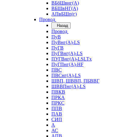
ВБбШвнг(А)
ВБШвНГ(А)
АПвБШп(г)
Провод
Назад
Провод
ПуВ
ПуВнг(А)-LS
ПуГВ
ПуГВнг(А)-LS
ПУГВнг(А)-LSLTx
ПуГПнг(А)-HF
ПВС
ПВСнг(А)-LS
ШВП, ШВВП, ПБВВГ
ШВВПнг(А)-LS
ПВКВ
ПРКА
ПРКС
ППВ
ПАВ
СИП
А
АС
АПВ