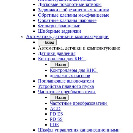
Дисковые поворотные затворы
Задвижки с обрезиненным клином
Обратные клапаны межфланцевые
Обратные клапаны шаровые
Фильтры фланцевые
Шиберные задвижки
Автоматика, датчики и компелктующие
Назад
Автоматика, датчики и компелктующие
Датчики давления
Контроллеры для КНС
Назад
Контроллеры для КНС
дренажных насосов
Поплавковые выключатели
Устройства плавного пуска
Частотные преобразователи
Назад
Частотные преобразователи
AGD
PD ES
PD SS
PDE
Шкафы управления канализационными