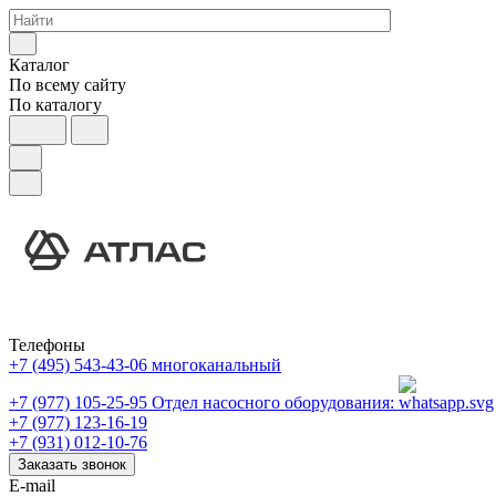
Каталог
По всему сайту
По каталогу
Телефоны
+7 (495) 543-43-06
многоканальный
+7 (977) 105-25-95
Отдел насосного оборудования:
+7 (977) 123-16-19
+7 (931) 012-10-76
Заказать звонок
E-mail