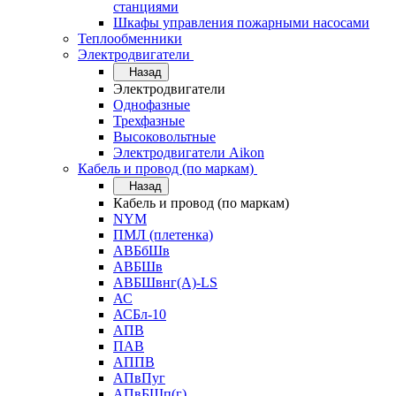
станциями
Шкафы управления пожарными насосами
Теплообменники
Электродвигатели
Назад
Электродвигатели
Однофазные
Трехфазные
Высоковольтные
Электродвигатели Aikon
Кабель и провод (по маркам)
Назад
Кабель и провод (по маркам)
NYM
ПМЛ (плетенка)
АВБбШв
АВБШв
АВБШвнг(А)-LS
АС
АСБл-10
АПВ
ПАВ
АППВ
АПвПуг
АПвБШп(г)