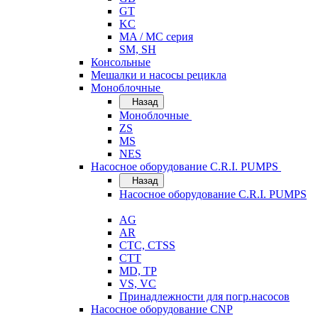
GT
KC
MA / MC серия
SM, SH
Консольные
Мешалки и насосы рецикла
Моноблочные
Назад
Моноблочные
ZS
MS
NES
Насосное оборудование C.R.I. PUMPS
Назад
Насосное оборудование C.R.I. PUMPS
AG
AR
CTC, CTSS
CTT
MD, TP
VS, VC
Принадлежности для погр.насосов
Насосное оборудование CNP