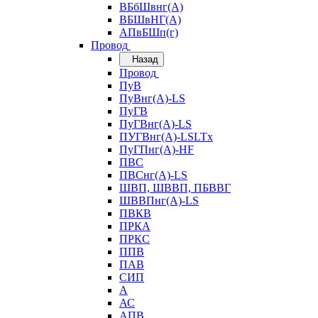
ВБбШвнг(А)
ВБШвНГ(А)
АПвБШп(г)
Провод
Назад
Провод
ПуВ
ПуВнг(А)-LS
ПуГВ
ПуГВнг(А)-LS
ПУГВнг(А)-LSLTx
ПуГПнг(А)-HF
ПВС
ПВСнг(А)-LS
ШВП, ШВВП, ПБВВГ
ШВВПнг(А)-LS
ПВКВ
ПРКА
ПРКС
ППВ
ПАВ
СИП
А
АС
АПВ