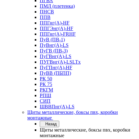
ПГВА
ПМЛ (плетенка)
ПНСВ
ППВ
ППГнг(А)-HF
ППГЭнг(А)-HF
ППГнг(А)-FRHF
ПуВ (ПВ-1)
ПуВнг(А)-LS
ПуГВ (ПВ-3)
ПуГВнг(А)-LS
ПУГВнг(А)-LSLTx
ПуГПнг(А)-HF
ПуВВ (ПБПП)
РК 50
РК 75
РКГМ
РПШ
СИП
ШВВПнг(А)-LS
Щиты металлические, боксы пвх, коробки
монтажные
Назад
Щиты металлические, боксы пвх, коробки
монтажные