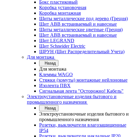
Бокс пластиковый
Коробка установочная
Коробка монтажная
Щиты металлические под дерево (Греция)
Щит ABB встраиваемый и навесные
Щиты металлические цветные (Греция)
Щит ABB встраиваемый и навесные
Щит LEGRAND
Щит Schneider Electric
ЩРУН (Щит Распределительный Учета)
Для монтажа
Назад
Для монтажа
Клеммы WAGO
Стяжки (хомуты) монтажные нейлоновые
Изолента ПВХ
Сигнальная лента "Осторожно! Кабель"
Электроустановочные изделия бытового и
промышленного назначения
Назад
Электроустановочные изделия бытового и
промышленного назначения
Розетки, выключатели влагозащищенные
IP54
Розетки, выключатели накладные IP20