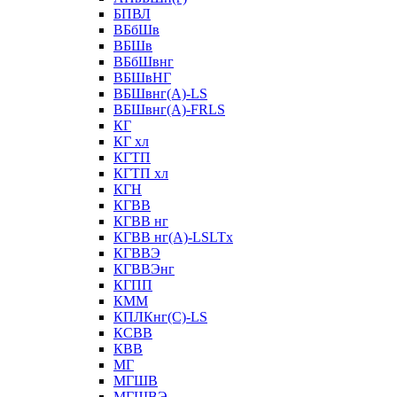
БПВЛ
ВБбШв
ВБШв
ВБбШвнг
ВБШвНГ
ВБШвнг(А)-LS
ВБШвнг(А)-FRLS
КГ
КГ хл
КГТП
КГТП хл
КГН
КГВВ
КГВВ нг
КГВВ нг(А)-LSLTx
КГВВЭ
КГВВЭнг
КГПП
КММ
КПЛКнг(C)-LS
КСВВ
КВВ
МГ
МГШВ
МГШВЭ