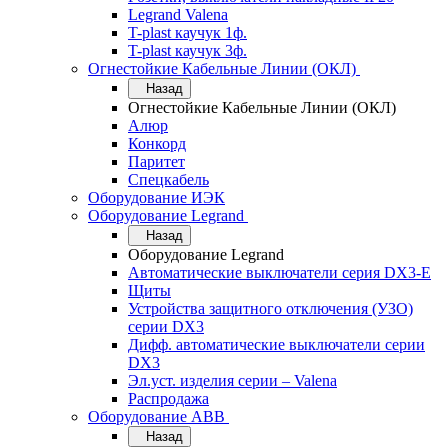
Legrand Valena
T-plast каучук 1ф.
T-plast каучук 3ф.
Огнестойкие Кабельные Линии (ОКЛ)
Назад
Огнестойкие Кабельные Линии (ОКЛ)
Алюр
Конкорд
Паритет
Спецкабель
Оборудование ИЭК
Оборудование Legrand
Назад
Оборудование Legrand
Автоматические выключатели серия DX3-E
Щиты
Устройства защитного отключения (УЗО)
серии DX3
Дифф. автоматические выключатели серии
DX3
Эл.уст. изделия серии – Valena
Распродажа
Оборудование АВВ
Назад