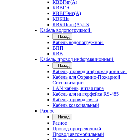
КВВГнг(А)
КВВГЭ
КВВГЭнг(А)
КВБШв
КВБШвнг(А)-LS
Кабель водопогружной
Назад
Кабель водопогружной
ВПП
КВВ
Кабель, провод информационный
Назад
Кабель, провод информационный
Кабель для Охранно-Пожарной
Сигнализации
LAN кабель, витая пара
Кабель для интерфейса RS-485
Кабель, провод связи
Кабель коаксиальный
Разное
Назад
Разное
Провод прогревочный
Провод автомобильный
Провод авиационный