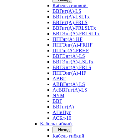
Кабель силовой
ВВГнг(А)-LS
ВВГнг(А)-LSLTx
ВВГнг(А)-FRLS
ВВГнг(А)-FRLSLTx
ВВГЭнг(А)-FRLSLTx
ППГнг(А)-HF
ППГЭнг(А)-FRHF
ППГнг(А)-FRHF
ВВГЭнг(А)-LS
ВВГЭнг(А)-LSLTx
ВВГЭнг(А)-FRLS
ППГЭнг(А)-HF
АВВГ
АВВГнг(А)-LS
АсВВГнг(А)-LS
NYM
ВВГ
ВВГнг(А)
АПвПуг
АСБл-10
Кабель гибкий
Назад
Кабель гибкий