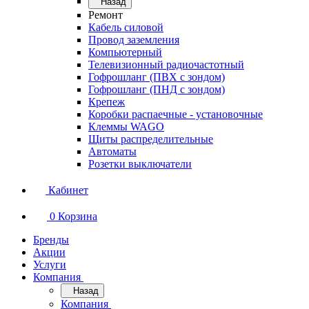
Назад
Ремонт
Кабель силовой
Провод заземления
Компьютерный
Телевизионный радиочастотный
Гофрошланг (ПВХ с зондом)
Гофрошланг (ПНД с зондом)
Крепеж
Коробки распаечные - установочные
Клеммы WAGO
Щиты распределительные
Автоматы
Розетки выключатели
Кабинет
0
Корзина
Бренды
Акции
Услуги
Компания
Назад
Компания