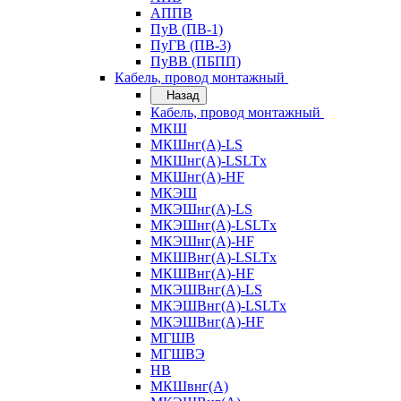
АППВ
ПуВ (ПВ-1)
ПуГВ (ПВ-3)
ПуВВ (ПБПП)
Кабель, провод монтажный
Назад
Кабель, провод монтажный
МКШ
МКШнг(А)-LS
МКШнг(А)-LSLTx
МКШнг(А)-HF
МКЭШ
МКЭШнг(А)-LS
МКЭШнг(А)-LSLTx
МКЭШнг(А)-HF
МКШВнг(A)-LSLTx
МКШВнг(А)-HF
МКЭШВнг(А)-LS
МКЭШВнг(A)-LSLTx
МКЭШВнг(А)-HF
МГШВ
МГШВЭ
НВ
МКШвнг(А)