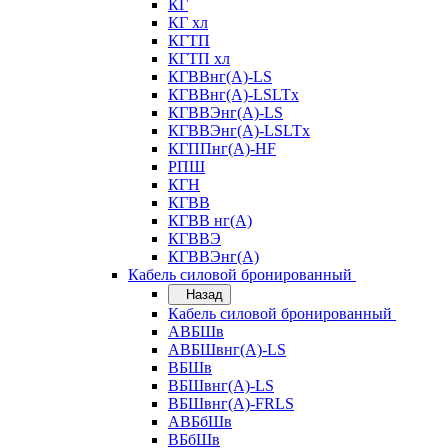
КГ
КГ хл
КГТП
КГТП хл
КГВВнг(А)-LS
КГВВнг(А)-LSLTx
КГВВЭнг(А)-LS
КГВВЭнг(А)-LSLTx
КГППнг(А)-HF
РПШ
КГН
КГВВ
КГВВ нг(А)
КГВВЭ
КГВВЭнг(А)
Кабель силовой бронированный
Назад
Кабель силовой бронированный
АВБШв
АВБШвнг(А)-LS
ВБШв
ВБШвнг(А)-LS
ВБШвнг(А)-FRLS
АВБбШв
ВБбШв