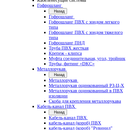
Кабеленесущие системы
Гофрошланг
Назад
Гофрошланг
Гофрошланг ПВХ с зондом легкого
типа
Гофрошланг ПВХ с зондом тяжелого
типа
Гофрошланг ПНД
Труба ПВХ жесткая
Крепеж - клипса
Муфта соединительная, угол, тройник
Трубы, фитинг «DKC»
Металлорукав
Назад
Металлорукав
Металлорукав оцинкованный РЗ-Ц-Х
Металлорукав оцинкованный в ПВХ
изоляции
Скоба для крепления металлорукава
Кабель-канал ПВХ
Назад
Кабель-канал ПВХ
кабель-канал (короб) ПВХ
кабель-канал (короб) "Рувинил"