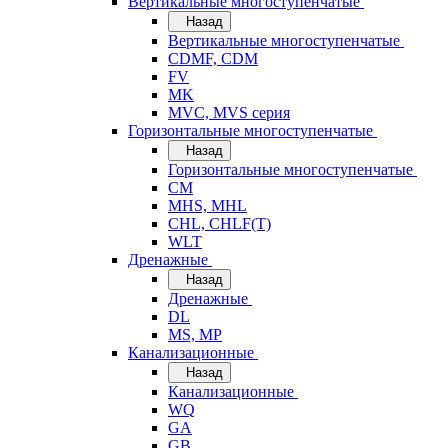
Вертикальные многоступенчатые
Назад
Вертикальные многоступенчатые
CDMF, CDM
FV
MK
MVC, MVS серия
Горизонтальные многоступенчатые
Назад
Горизонтальные многоступенчатые
CM
MHS, MHL
CHL, CHLF(T)
WLT
Дренажные
Назад
Дренажные
DL
MS, MP
Канализационные
Назад
Канализационные
WQ
GA
GB