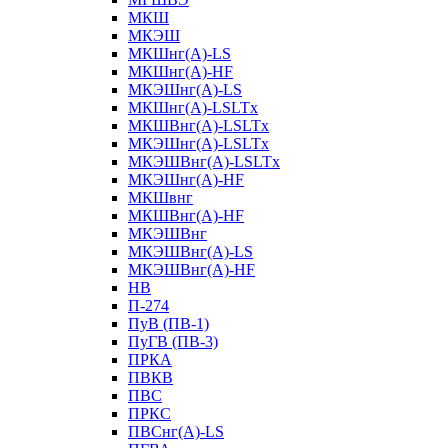
МКШ
МКЭШ
МКШнг(А)-LS
МКШнг(А)-HF
МКЭШнг(А)-LS
МКШнг(А)-LSLTx
МКШВнг(A)-LSLTx
МКЭШнг(А)-LSLTx
МКЭШВнг(A)-LSLTx
МКЭШнг(А)-HF
МКШвнг
МКШВнг(А)-HF
МКЭШВнг
МКЭШВнг(А)-LS
МКЭШВнг(А)-HF
НВ
П-274
ПуВ (ПВ-1)
ПуГВ (ПВ-3)
ПРКА
ПВКВ
ПВС
ПРКС
ПВСнг(А)-LS