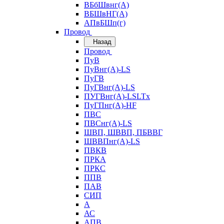
ВБбШвнг(А)
ВБШвНГ(А)
АПвБШп(г)
Провод
Назад
Провод
ПуВ
ПуВнг(А)-LS
ПуГВ
ПуГВнг(А)-LS
ПУГВнг(А)-LSLTx
ПуГПнг(А)-HF
ПВС
ПВСнг(А)-LS
ШВП, ШВВП, ПБВВГ
ШВВПнг(А)-LS
ПВКВ
ПРКА
ПРКС
ППВ
ПАВ
СИП
А
АС
АПВ