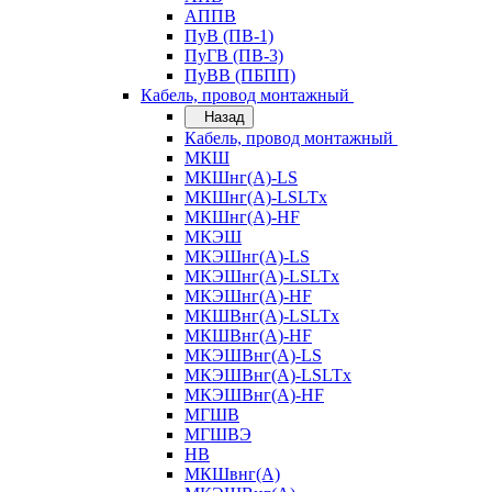
АППВ
ПуВ (ПВ-1)
ПуГВ (ПВ-3)
ПуВВ (ПБПП)
Кабель, провод монтажный
Назад
Кабель, провод монтажный
МКШ
МКШнг(А)-LS
МКШнг(А)-LSLTx
МКШнг(А)-HF
МКЭШ
МКЭШнг(А)-LS
МКЭШнг(А)-LSLTx
МКЭШнг(А)-HF
МКШВнг(A)-LSLTx
МКШВнг(А)-HF
МКЭШВнг(А)-LS
МКЭШВнг(A)-LSLTx
МКЭШВнг(А)-HF
МГШВ
МГШВЭ
НВ
МКШвнг(А)