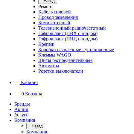
Назад
Ремонт
Кабель силовой
Провод заземления
Компьютерный
Телевизионный радиочастотный
Гофрошланг (ПВХ с зондом)
Гофрошланг (ПНД с зондом)
Крепеж
Коробки распаечные - установочные
Клеммы WAGO
Щиты распределительные
Автоматы
Розетки выключатели
Кабинет
0
Корзина
Бренды
Акции
Услуги
Компания
Назад
Компания