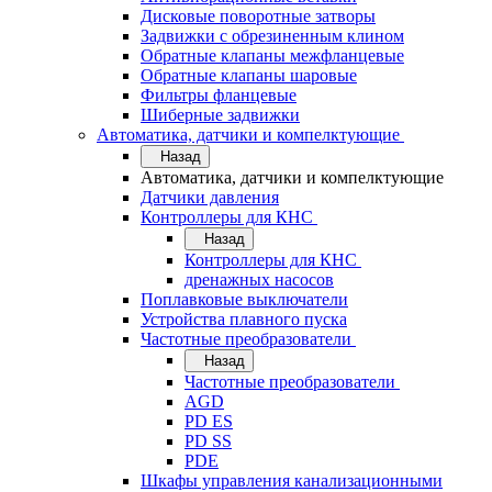
Дисковые поворотные затворы
Задвижки с обрезиненным клином
Обратные клапаны межфланцевые
Обратные клапаны шаровые
Фильтры фланцевые
Шиберные задвижки
Автоматика, датчики и компелктующие
Назад
Автоматика, датчики и компелктующие
Датчики давления
Контроллеры для КНС
Назад
Контроллеры для КНС
дренажных насосов
Поплавковые выключатели
Устройства плавного пуска
Частотные преобразователи
Назад
Частотные преобразователи
AGD
PD ES
PD SS
PDE
Шкафы управления канализационными