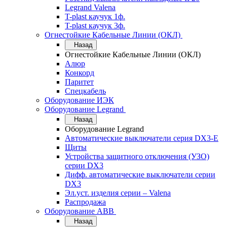
Legrand Valena
T-plast каучук 1ф.
T-plast каучук 3ф.
Огнестойкие Кабельные Линии (ОКЛ)
Назад
Огнестойкие Кабельные Линии (ОКЛ)
Алюр
Конкорд
Паритет
Спецкабель
Оборудование ИЭК
Оборудование Legrand
Назад
Оборудование Legrand
Автоматические выключатели серия DX3-E
Щиты
Устройства защитного отключения (УЗО)
серии DX3
Дифф. автоматические выключатели серии
DX3
Эл.уст. изделия серии – Valena
Распродажа
Оборудование АВВ
Назад