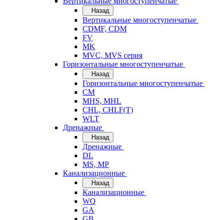
Вертикальные многоступенчатые
Назад
Вертикальные многоступенчатые
CDMF, CDM
FV
MK
MVC, MVS серия
Горизонтальные многоступенчатые
Назад
Горизонтальные многоступенчатые
CM
MHS, MHL
CHL, CHLF(T)
WLT
Дренажные
Назад
Дренажные
DL
MS, MP
Канализационные
Назад
Канализационные
WQ
GA
GB