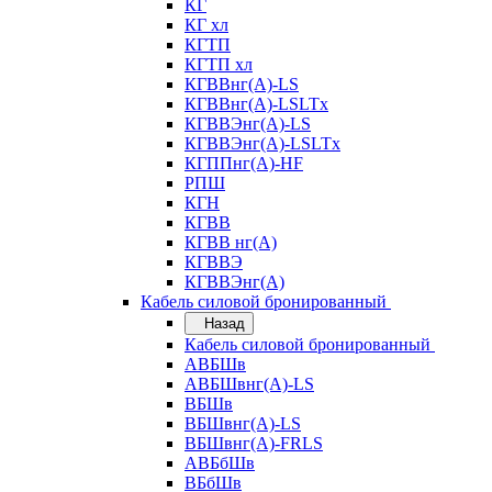
КГ
КГ хл
КГТП
КГТП хл
КГВВнг(А)-LS
КГВВнг(А)-LSLTx
КГВВЭнг(А)-LS
КГВВЭнг(А)-LSLTx
КГППнг(А)-HF
РПШ
КГН
КГВВ
КГВВ нг(А)
КГВВЭ
КГВВЭнг(А)
Кабель силовой бронированный
Назад
Кабель силовой бронированный
АВБШв
АВБШвнг(А)-LS
ВБШв
ВБШвнг(А)-LS
ВБШвнг(А)-FRLS
АВБбШв
ВБбШв