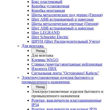
Бокс пластиковый
Коробка установочная
Коробка монтажная
Щиты металлические под дерево (Греция)
Щит ABB встраиваемый и навесные
Щиты металлические цветные (Греция)
Щит ABB встраиваемый и навесные
Щит LEGRAND
Щит Schneider Electric
ЩРУН (Щит Распределительный Учета)
Для монтажа
Назад
Для монтажа
Клеммы WAGO
Стяжки (хомуты) монтажные нейлоновые
Изолента ПВХ
Сигнальная лента "Осторожно! Кабель"
Электроустановочные изделия бытового и
промышленного назначения
Назад
Электроустановочные изделия бытового и
промышленного назначения
Розетки, выключатели влагозащищенные
IP54
Розетки, выключатели накладные IP20