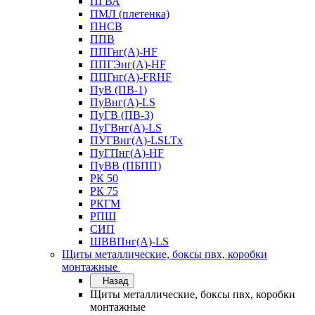
ПГВА
ПМЛ (плетенка)
ПНСВ
ППВ
ППГнг(А)-HF
ППГЭнг(А)-HF
ППГнг(А)-FRHF
ПуВ (ПВ-1)
ПуВнг(А)-LS
ПуГВ (ПВ-3)
ПуГВнг(А)-LS
ПУГВнг(А)-LSLTx
ПуГПнг(А)-HF
ПуВВ (ПБПП)
РК 50
РК 75
РКГМ
РПШ
СИП
ШВВПнг(А)-LS
Щиты металлические, боксы пвх, коробки
монтажные
Назад
Щиты металлические, боксы пвх, коробки
монтажные