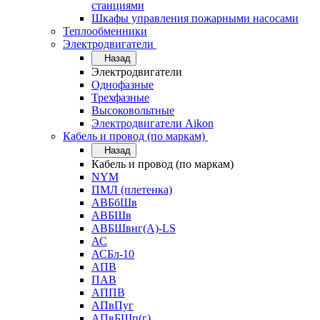
станциями
Шкафы управления пожарными насосами
Теплообменники
Электродвигатели
Назад
Электродвигатели
Однофазные
Трехфазные
Высоковольтные
Электродвигатели Aikon
Кабель и провод (по маркам)
Назад
Кабель и провод (по маркам)
NYM
ПМЛ (плетенка)
АВБбШв
АВБШв
АВБШвнг(А)-LS
АС
АСБл-10
АПВ
ПАВ
АППВ
АПвПуг
АПвБШп(г)