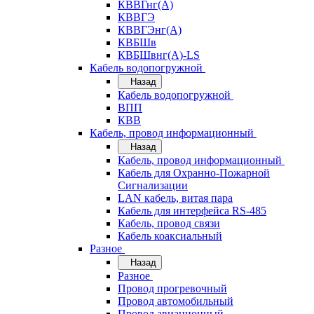
КВВГнг(А)
КВВГЭ
КВВГЭнг(А)
КВБШв
КВБШвнг(А)-LS
Кабель водопогружной
Назад
Кабель водопогружной
ВПП
КВВ
Кабель, провод информационный
Назад
Кабель, провод информационный
Кабель для Охранно-Пожарной
Сигнализации
LAN кабель, витая пара
Кабель для интерфейса RS-485
Кабель, провод связи
Кабель коаксиальный
Разное
Назад
Разное
Провод прогревочный
Провод автомобильный
Провод авиационный