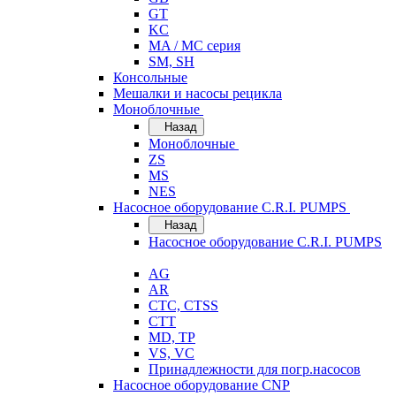
GT
KC
MA / MC серия
SM, SH
Консольные
Мешалки и насосы рецикла
Моноблочные
Назад
Моноблочные
ZS
MS
NES
Насосное оборудование C.R.I. PUMPS
Назад
Насосное оборудование C.R.I. PUMPS
AG
AR
CTC, CTSS
CTT
MD, TP
VS, VC
Принадлежности для погр.насосов
Насосное оборудование CNP