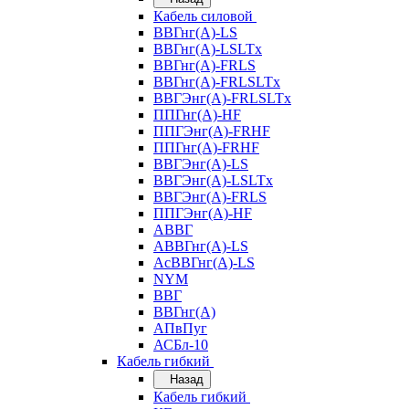
Кабель силовой
ВВГнг(А)-LS
ВВГнг(А)-LSLTx
ВВГнг(А)-FRLS
ВВГнг(А)-FRLSLTx
ВВГЭнг(А)-FRLSLTx
ППГнг(А)-HF
ППГЭнг(А)-FRHF
ППГнг(А)-FRHF
ВВГЭнг(А)-LS
ВВГЭнг(А)-LSLTx
ВВГЭнг(А)-FRLS
ППГЭнг(А)-HF
АВВГ
АВВГнг(А)-LS
АсВВГнг(А)-LS
NYM
ВВГ
ВВГнг(А)
АПвПуг
АСБл-10
Кабель гибкий
Назад
Кабель гибкий