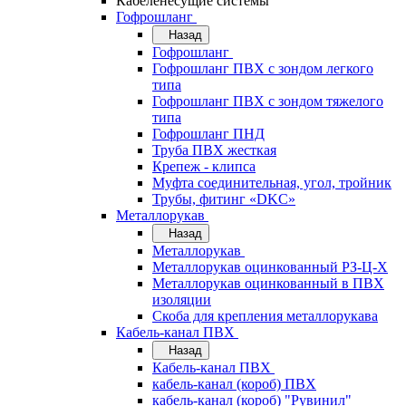
Кабеленесущие системы
Гофрошланг
Назад
Гофрошланг
Гофрошланг ПВХ с зондом легкого
типа
Гофрошланг ПВХ с зондом тяжелого
типа
Гофрошланг ПНД
Труба ПВХ жесткая
Крепеж - клипса
Муфта соединительная, угол, тройник
Трубы, фитинг «DKC»
Металлорукав
Назад
Металлорукав
Металлорукав оцинкованный РЗ-Ц-Х
Металлорукав оцинкованный в ПВХ
изоляции
Скоба для крепления металлорукава
Кабель-канал ПВХ
Назад
Кабель-канал ПВХ
кабель-канал (короб) ПВХ
кабель-канал (короб) "Рувинил"