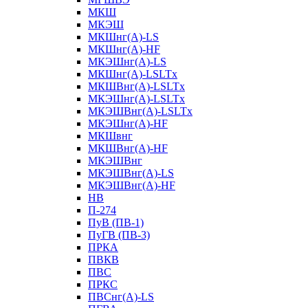
МКШ
МКЭШ
МКШнг(А)-LS
МКШнг(А)-HF
МКЭШнг(А)-LS
МКШнг(А)-LSLTx
МКШВнг(A)-LSLTx
МКЭШнг(А)-LSLTx
МКЭШВнг(A)-LSLTx
МКЭШнг(А)-HF
МКШвнг
МКШВнг(А)-HF
МКЭШВнг
МКЭШВнг(А)-LS
МКЭШВнг(А)-HF
НВ
П-274
ПуВ (ПВ-1)
ПуГВ (ПВ-3)
ПРКА
ПВКВ
ПВС
ПРКС
ПВСнг(А)-LS