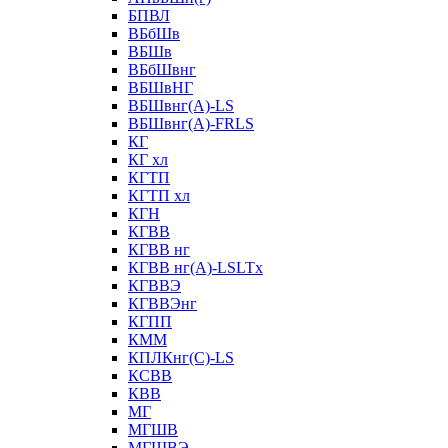
БПВЛ
ВБбШв
ВБШв
ВБбШвнг
ВБШвНГ
ВБШвнг(А)-LS
ВБШвнг(А)-FRLS
КГ
КГ хл
КГТП
КГТП хл
КГН
КГВВ
КГВВ нг
КГВВ нг(А)-LSLTx
КГВВЭ
КГВВЭнг
КГПП
КММ
КПЛКнг(C)-LS
КСВВ
КВВ
МГ
МГШВ
МГШВЭ