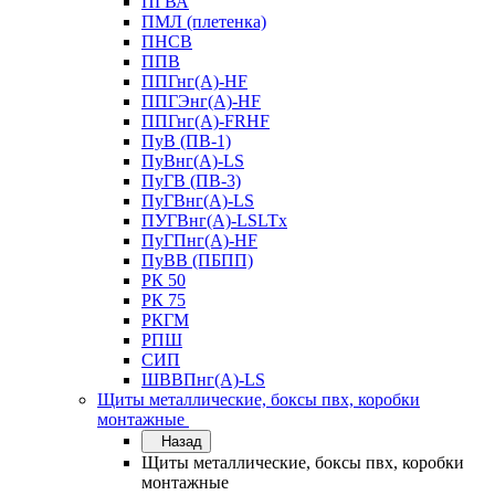
ПГВА
ПМЛ (плетенка)
ПНСВ
ППВ
ППГнг(А)-HF
ППГЭнг(А)-HF
ППГнг(А)-FRHF
ПуВ (ПВ-1)
ПуВнг(А)-LS
ПуГВ (ПВ-3)
ПуГВнг(А)-LS
ПУГВнг(А)-LSLTx
ПуГПнг(А)-HF
ПуВВ (ПБПП)
РК 50
РК 75
РКГМ
РПШ
СИП
ШВВПнг(А)-LS
Щиты металлические, боксы пвх, коробки
монтажные
Назад
Щиты металлические, боксы пвх, коробки
монтажные