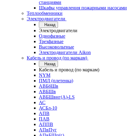
станциями
Шкафы управления пожарными насосами
Теплообменники
Электродвигатели
Назад
Электродвигатели
Однофазные
Трехфазные
Высоковольтные
Электродвигатели Aikon
Кабель и провод (по маркам)
Назад
Кабель и провод (по маркам)
NYM
ПМЛ (плетенка)
АВБбШв
АВБШв
АВБШвнг(А)-LS
АС
АСБл-10
АПВ
ПАВ
АППВ
АПвПуг
АПвБШп(г)