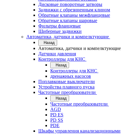
Дисковые поворотные затворы
Задвижки с обрезиненным клином
Обратные клапаны межфланцевые
Обратные клапаны шаровые
Фильтры фланцевые
Шиберные задвижки
Автоматика, датчики и компелктующие
Назад
Автоматика, датчики и компелктующие
Датчики давления
Контроллеры для КНС
Назад
Контроллеры для КНС
дренажных насосов
Поплавковые выключатели
Устройства плавного пуска
Частотные преобразователи
Назад
Частотные преобразователи
AGD
PD ES
PD SS
PDE
Шкафы управления канализационными