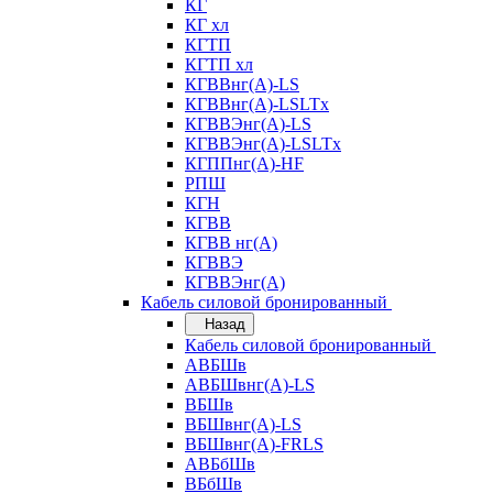
КГ
КГ хл
КГТП
КГТП хл
КГВВнг(А)-LS
КГВВнг(А)-LSLTx
КГВВЭнг(А)-LS
КГВВЭнг(А)-LSLTx
КГППнг(А)-HF
РПШ
КГН
КГВВ
КГВВ нг(А)
КГВВЭ
КГВВЭнг(А)
Кабель силовой бронированный
Назад
Кабель силовой бронированный
АВБШв
АВБШвнг(А)-LS
ВБШв
ВБШвнг(А)-LS
ВБШвнг(А)-FRLS
АВБбШв
ВБбШв