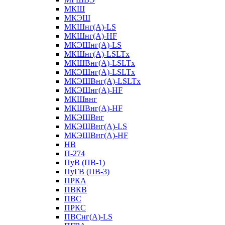
МКШ
МКЭШ
МКШнг(А)-LS
МКШнг(А)-HF
МКЭШнг(А)-LS
МКШнг(А)-LSLTx
МКШВнг(A)-LSLTx
МКЭШнг(А)-LSLTx
МКЭШВнг(A)-LSLTx
МКЭШнг(А)-HF
МКШвнг
МКШВнг(А)-HF
МКЭШВнг
МКЭШВнг(А)-LS
МКЭШВнг(А)-HF
НВ
П-274
ПуВ (ПВ-1)
ПуГВ (ПВ-3)
ПРКА
ПВКВ
ПВС
ПРКС
ПВСнг(А)-LS