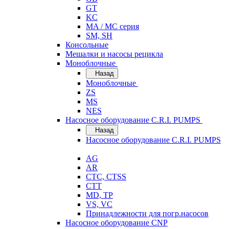
GT
KC
MA / MC серия
SM, SH
Консольные
Мешалки и насосы рецикла
Моноблочные
Назад
Моноблочные
ZS
MS
NES
Насосное оборудование C.R.I. PUMPS
Назад
Насосное оборудование C.R.I. PUMPS
AG
AR
CTC, CTSS
CTT
MD, TP
VS, VC
Принадлежности для погр.насосов
Насосное оборудование CNP