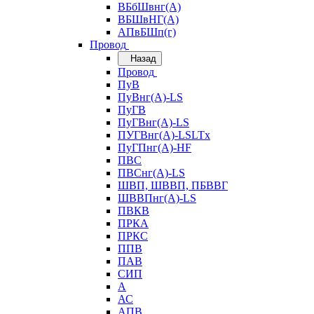
ВБбШвнг(А)
ВБШвНГ(А)
АПвБШп(г)
Провод
Назад
Провод
ПуВ
ПуВнг(А)-LS
ПуГВ
ПуГВнг(А)-LS
ПУГВнг(А)-LSLTx
ПуГПнг(А)-HF
ПВС
ПВСнг(А)-LS
ШВП, ШВВП, ПБВВГ
ШВВПнг(А)-LS
ПВКВ
ПРКА
ПРКС
ППВ
ПАВ
СИП
А
АС
АПВ