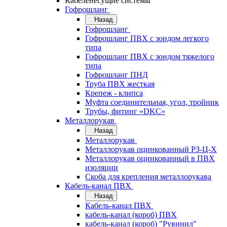
Кабеленесущие системы
Гофрошланг
Назад
Гофрошланг
Гофрошланг ПВХ с зондом легкого
типа
Гофрошланг ПВХ с зондом тяжелого
типа
Гофрошланг ПНД
Труба ПВХ жесткая
Крепеж - клипса
Муфта соединительная, угол, тройник
Трубы, фитинг «DKC»
Металлорукав
Назад
Металлорукав
Металлорукав оцинкованный РЗ-Ц-Х
Металлорукав оцинкованный в ПВХ
изоляции
Скоба для крепления металлорукава
Кабель-канал ПВХ
Назад
Кабель-канал ПВХ
кабель-канал (короб) ПВХ
кабель-канал (короб) "Рувинил"