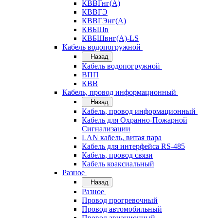
КВВГнг(А)
КВВГЭ
КВВГЭнг(А)
КВБШв
КВБШвнг(А)-LS
Кабель водопогружной
Назад
Кабель водопогружной
ВПП
КВВ
Кабель, провод информационный
Назад
Кабель, провод информационный
Кабель для Охранно-Пожарной
Сигнализации
LAN кабель, витая пара
Кабель для интерфейса RS-485
Кабель, провод связи
Кабель коаксиальный
Разное
Назад
Разное
Провод прогревочный
Провод автомобильный
Провод авиационный