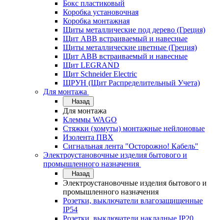
Бокс пластиковый
Коробка установочная
Коробка монтажная
Щиты металлические под дерево (Греция)
Щит ABB встраиваемый и навесные
Щиты металлические цветные (Греция)
Щит ABB встраиваемый и навесные
Щит LEGRAND
Щит Schneider Electric
ЩРУН (Щит Распределительный Учета)
Для монтажа
Назад
Для монтажа
Клеммы WAGO
Стяжки (хомуты) монтажные нейлоновые
Изолента ПВХ
Сигнальная лента "Осторожно! Кабель"
Электроустановочные изделия бытового и
промышленного назначения
Назад
Электроустановочные изделия бытового и
промышленного назначения
Розетки, выключатели влагозащищенные
IP54
Розетки, выключатели накладные IP20