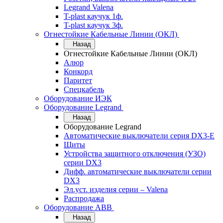
Legrand Valena
T-plast каучук 1ф.
T-plast каучук 3ф.
Огнестойкие Кабельные Линии (ОКЛ)
Назад
Огнестойкие Кабельные Линии (ОКЛ)
Алюр
Конкорд
Паритет
Спецкабель
Оборудование ИЭК
Оборудование Legrand
Назад
Оборудование Legrand
Автоматические выключатели серия DX3-E
Щиты
Устройства защитного отключения (УЗО)
серии DX3
Дифф. автоматические выключатели серии
DX3
Эл.уст. изделия серии – Valena
Распродажа
Оборудование АВВ
Назад