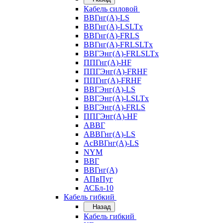
Кабель силовой
ВВГнг(А)-LS
ВВГнг(А)-LSLTx
ВВГнг(А)-FRLS
ВВГнг(А)-FRLSLTx
ВВГЭнг(А)-FRLSLTx
ППГнг(А)-HF
ППГЭнг(А)-FRHF
ППГнг(А)-FRHF
ВВГЭнг(А)-LS
ВВГЭнг(А)-LSLTx
ВВГЭнг(А)-FRLS
ППГЭнг(А)-HF
АВВГ
АВВГнг(А)-LS
АсВВГнг(А)-LS
NYM
ВВГ
ВВГнг(А)
АПвПуг
АСБл-10
Кабель гибкий
Назад
Кабель гибкий