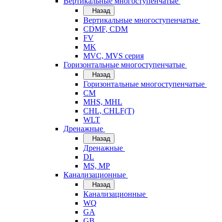
Вертикальные многоступенчатые
Назад
Вертикальные многоступенчатые
CDMF, CDM
FV
MK
MVC, MVS серия
Горизонтальные многоступенчатые
Назад
Горизонтальные многоступенчатые
CM
MHS, MHL
CHL, CHLF(T)
WLT
Дренажные
Назад
Дренажные
DL
MS, MP
Канализационные
Назад
Канализационные
WQ
GA
GB