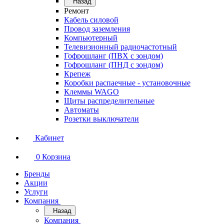
Назад
Ремонт
Кабель силовой
Провод заземления
Компьютерный
Телевизионный радиочастотный
Гофрошланг (ПВХ с зондом)
Гофрошланг (ПНД с зондом)
Крепеж
Коробки распаечные - установочные
Клеммы WAGO
Щиты распределительные
Автоматы
Розетки выключатели
Кабинет
0
Корзина
Бренды
Акции
Услуги
Компания
Назад
Компания