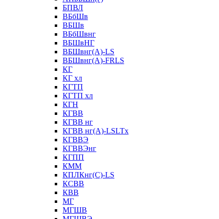
БПВЛ
ВБбШв
ВБШв
ВБбШвнг
ВБШвНГ
ВБШвнг(А)-LS
ВБШвнг(А)-FRLS
КГ
КГ хл
КГТП
КГТП хл
КГН
КГВВ
КГВВ нг
КГВВ нг(А)-LSLTx
КГВВЭ
КГВВЭнг
КГПП
КММ
КПЛКнг(C)-LS
КСВВ
КВВ
МГ
МГШВ
МГШВЭ