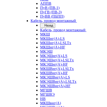
АППВ
ПуВ (ПВ-1)
ПуГВ (ПВ-3)
ПуВВ (ПБПП)
Кабель, провод монтажный
Назад
Кабель, провод монтажный
МКШ
МКШнг(А)-LS
МКШнг(А)-LSLTx
МКШнг(А)-HF
МКЭШ
МКЭШнг(А)-LS
МКЭШнг(А)-LSLTx
МКЭШнг(А)-HF
МКШВнг(A)-LSLTx
МКШВнг(А)-HF
МКЭШВнг(А)-LS
МКЭШВнг(A)-LSLTx
МКЭШВнг(А)-HF
МГШВ
МГШВЭ
НВ
МКШвнг(А)