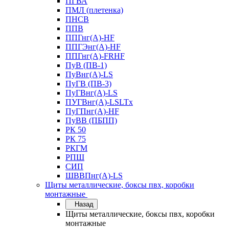
ПГВА
ПМЛ (плетенка)
ПНСВ
ППВ
ППГнг(А)-HF
ППГЭнг(А)-HF
ППГнг(А)-FRHF
ПуВ (ПВ-1)
ПуВнг(А)-LS
ПуГВ (ПВ-3)
ПуГВнг(А)-LS
ПУГВнг(А)-LSLTx
ПуГПнг(А)-HF
ПуВВ (ПБПП)
РК 50
РК 75
РКГМ
РПШ
СИП
ШВВПнг(А)-LS
Щиты металлические, боксы пвх, коробки
монтажные
Назад
Щиты металлические, боксы пвх, коробки
монтажные