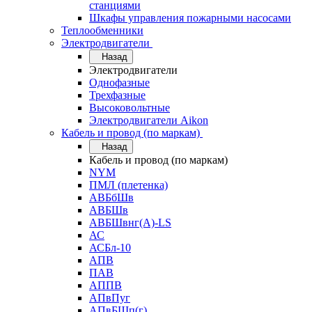
станциями
Шкафы управления пожарными насосами
Теплообменники
Электродвигатели
Назад
Электродвигатели
Однофазные
Трехфазные
Высоковольтные
Электродвигатели Aikon
Кабель и провод (по маркам)
Назад
Кабель и провод (по маркам)
NYM
ПМЛ (плетенка)
АВБбШв
АВБШв
АВБШвнг(А)-LS
АС
АСБл-10
АПВ
ПАВ
АППВ
АПвПуг
АПвБШп(г)