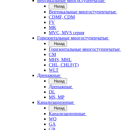
Вертикальные многоступенчатые
Назад
Вертикальные многоступенчатые
CDMF, CDM
FV
MK
MVC, MVS серия
Горизонтальные многоступенчатые
Назад
Горизонтальные многоступенчатые
CM
MHS, MHL
CHL, CHLF(T)
WLT
Дренажные
Назад
Дренажные
DL
MS, MP
Канализационные
Назад
Канализационные
WQ
GA
GB