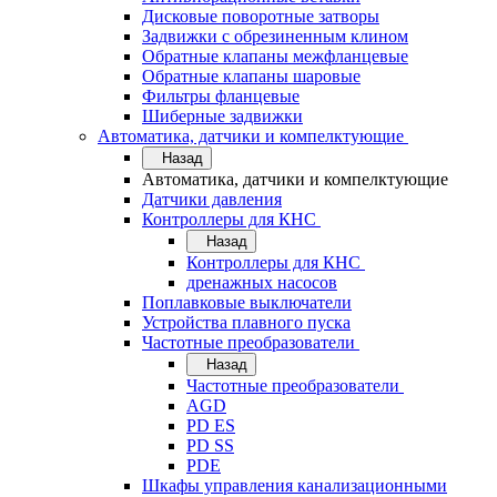
Дисковые поворотные затворы
Задвижки с обрезиненным клином
Обратные клапаны межфланцевые
Обратные клапаны шаровые
Фильтры фланцевые
Шиберные задвижки
Автоматика, датчики и компелктующие
Назад
Автоматика, датчики и компелктующие
Датчики давления
Контроллеры для КНС
Назад
Контроллеры для КНС
дренажных насосов
Поплавковые выключатели
Устройства плавного пуска
Частотные преобразователи
Назад
Частотные преобразователи
AGD
PD ES
PD SS
PDE
Шкафы управления канализационными