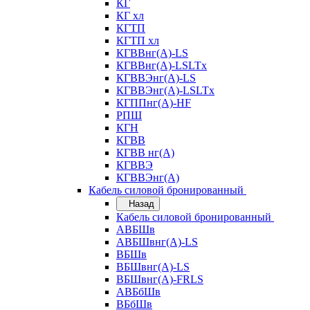
КГ
КГ хл
КГТП
КГТП хл
КГВВнг(А)-LS
КГВВнг(А)-LSLTx
КГВВЭнг(А)-LS
КГВВЭнг(А)-LSLTx
КГППнг(А)-HF
РПШ
КГН
КГВВ
КГВВ нг(А)
КГВВЭ
КГВВЭнг(А)
Кабель силовой бронированный
Назад
Кабель силовой бронированный
АВБШв
АВБШвнг(А)-LS
ВБШв
ВБШвнг(А)-LS
ВБШвнг(А)-FRLS
АВБбШв
ВБбШв