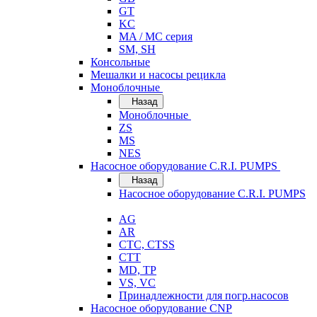
GT
KC
MA / MC серия
SM, SH
Консольные
Мешалки и насосы рецикла
Моноблочные
Назад
Моноблочные
ZS
MS
NES
Насосное оборудование C.R.I. PUMPS
Назад
Насосное оборудование C.R.I. PUMPS
AG
AR
CTC, CTSS
CTT
MD, TP
VS, VC
Принадлежности для погр.насосов
Насосное оборудование CNP