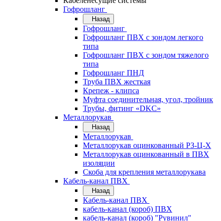
Кабеленесущие системы
Гофрошланг
Назад
Гофрошланг
Гофрошланг ПВХ с зондом легкого
типа
Гофрошланг ПВХ с зондом тяжелого
типа
Гофрошланг ПНД
Труба ПВХ жесткая
Крепеж - клипса
Муфта соединительная, угол, тройник
Трубы, фитинг «DKC»
Металлорукав
Назад
Металлорукав
Металлорукав оцинкованный РЗ-Ц-Х
Металлорукав оцинкованный в ПВХ
изоляции
Скоба для крепления металлорукава
Кабель-канал ПВХ
Назад
Кабель-канал ПВХ
кабель-канал (короб) ПВХ
кабель-канал (короб) "Рувинил"