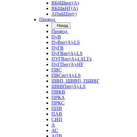
ВБбШвнг(А)
ВБШвНГ(А)
АПвБШп(г)
Провод
Назад
Провод
ПуВ
ПуВнг(А)-LS
ПуГВ
ПуГВнг(А)-LS
ПУГВнг(А)-LSLTx
ПуГПнг(А)-HF
ПВС
ПВСнг(А)-LS
ШВП, ШВВП, ПБВВГ
ШВВПнг(А)-LS
ПВКВ
ПРКА
ПРКС
ППВ
ПАВ
СИП
А
АС
АПВ