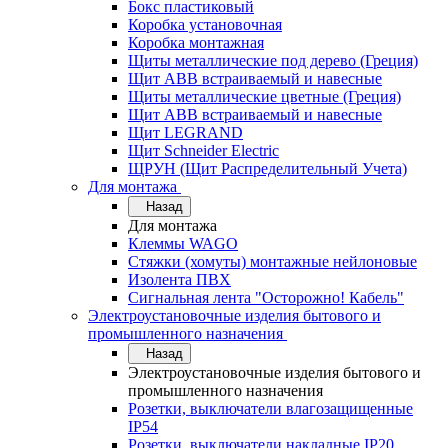
Бокс пластиковый
Коробка установочная
Коробка монтажная
Щиты металлические под дерево (Греция)
Щит ABB встраиваемый и навесные
Щиты металлические цветные (Греция)
Щит ABB встраиваемый и навесные
Щит LEGRAND
Щит Schneider Electric
ЩРУН (Щит Распределительный Учета)
Для монтажа
Назад
Для монтажа
Клеммы WAGO
Стяжки (хомуты) монтажные нейлоновые
Изолента ПВХ
Сигнальная лента "Осторожно! Кабель"
Электроустановочные изделия бытового и
промышленного назначения
Назад
Электроустановочные изделия бытового и
промышленного назначения
Розетки, выключатели влагозащищенные
IP54
Розетки, выключатели накладные IP20