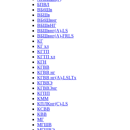
БПВЛ
ВБбШв
ВБШв
ВБбШвнг
ВБШвНГ
ВБШвнг(А)-LS
ВБШвнг(А)-FRLS
КГ
КГ хл
КГТП
КГТП хл
КГН
КГВВ
КГВВ нг
КГВВ нг(А)-LSLTx
КГВВЭ
КГВВЭнг
КГПП
КММ
КПЛКнг(C)-LS
КСВВ
КВВ
МГ
МГШВ
МГШВЭ