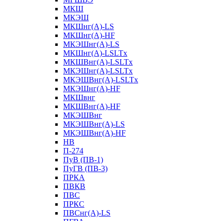
МКШ
МКЭШ
МКШнг(А)-LS
МКШнг(А)-HF
МКЭШнг(А)-LS
МКШнг(А)-LSLTx
МКШВнг(A)-LSLTx
МКЭШнг(А)-LSLTx
МКЭШВнг(A)-LSLTx
МКЭШнг(А)-HF
МКШвнг
МКШВнг(А)-HF
МКЭШВнг
МКЭШВнг(А)-LS
МКЭШВнг(А)-HF
НВ
П-274
ПуВ (ПВ-1)
ПуГВ (ПВ-3)
ПРКА
ПВКВ
ПВС
ПРКС
ПВСнг(А)-LS