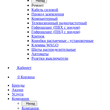
Назад
Ремонт
Кабель силовой
Провод заземления
Компьютерный
Телевизионный радиочастотный
Гофрошланг (ПВХ с зондом)
Гофрошланг (ПНД с зондом)
Крепеж
Коробки распаечные - установочные
Клеммы WAGO
Щиты распределительные
Автоматы
Розетки выключатели
Кабинет
0
Корзина
Бренды
Акции
Услуги
Компания
Назад
Компания