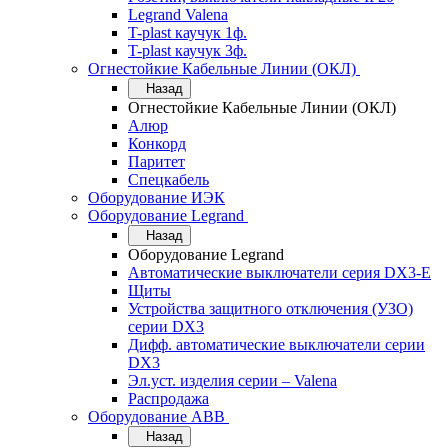
Legrand Valena
T-plast каучук 1ф.
T-plast каучук 3ф.
Огнестойкие Кабельные Линии (ОКЛ)
Назад
Огнестойкие Кабельные Линии (ОКЛ)
Алюр
Конкорд
Паритет
Спецкабель
Оборудование ИЭК
Оборудование Legrand
Назад
Оборудование Legrand
Автоматические выключатели серия DX3-E
Щиты
Устройства защитного отключения (УЗО)
серии DX3
Дифф. автоматические выключатели серии
DX3
Эл.уст. изделия серии – Valena
Распродажа
Оборудование АВВ
Назад