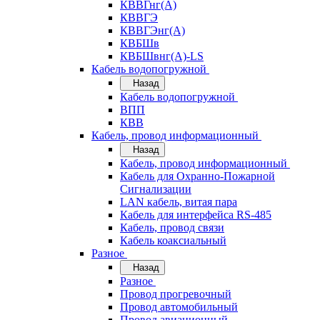
КВВГнг(А)
КВВГЭ
КВВГЭнг(А)
КВБШв
КВБШвнг(А)-LS
Кабель водопогружной
Назад
Кабель водопогружной
ВПП
КВВ
Кабель, провод информационный
Назад
Кабель, провод информационный
Кабель для Охранно-Пожарной
Сигнализации
LAN кабель, витая пара
Кабель для интерфейса RS-485
Кабель, провод связи
Кабель коаксиальный
Разное
Назад
Разное
Провод прогревочный
Провод автомобильный
Провод авиационный