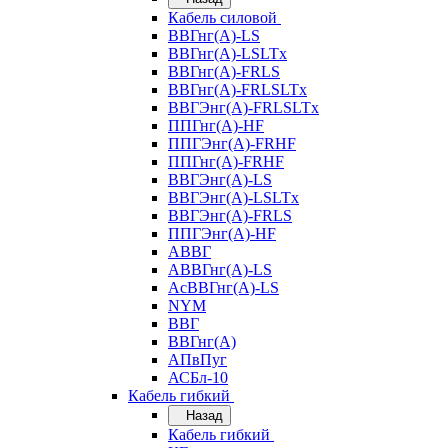
Кабель силовой
ВВГнг(А)-LS
ВВГнг(А)-LSLTx
ВВГнг(А)-FRLS
ВВГнг(А)-FRLSLTx
ВВГЭнг(А)-FRLSLTx
ППГнг(А)-HF
ППГЭнг(А)-FRHF
ППГнг(А)-FRHF
ВВГЭнг(А)-LS
ВВГЭнг(А)-LSLTx
ВВГЭнг(А)-FRLS
ППГЭнг(А)-HF
АВВГ
АВВГнг(А)-LS
АсВВГнг(А)-LS
NYM
ВВГ
ВВГнг(А)
АПвПуг
АСБл-10
Кабель гибкий
Назад
Кабель гибкий