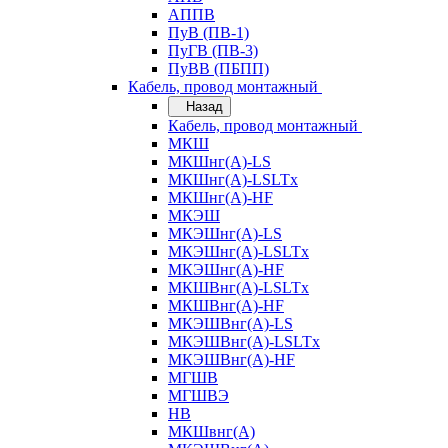
АППВ
ПуВ (ПВ-1)
ПуГВ (ПВ-3)
ПуВВ (ПБПП)
Кабель, провод монтажный
Назад
Кабель, провод монтажный
МКШ
МКШнг(А)-LS
МКШнг(А)-LSLTx
МКШнг(А)-HF
МКЭШ
МКЭШнг(А)-LS
МКЭШнг(А)-LSLTx
МКЭШнг(А)-HF
МКШВнг(A)-LSLTx
МКШВнг(А)-HF
МКЭШВнг(А)-LS
МКЭШВнг(A)-LSLTx
МКЭШВнг(А)-HF
МГШВ
МГШВЭ
НВ
МКШвнг(А)