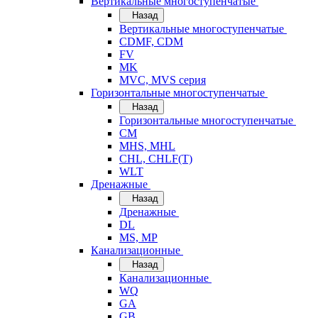
Вертикальные многоступенчатые
Назад
Вертикальные многоступенчатые
CDMF, CDM
FV
MK
MVC, MVS серия
Горизонтальные многоступенчатые
Назад
Горизонтальные многоступенчатые
CM
MHS, MHL
CHL, CHLF(T)
WLT
Дренажные
Назад
Дренажные
DL
MS, MP
Канализационные
Назад
Канализационные
WQ
GA
GB