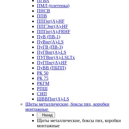
ПГВА
ПМЛ (плетенка)
ПНСВ
ППВ
ППГнг(А)-HF
ППГЭнг(А)-HF
ППГнг(А)-FRHF
ПуВ (ПВ-1)
ПуВнг(А)-LS
ПуГВ (ПВ-3)
ПуГВнг(А)-LS
ПУГВнг(А)-LSLTx
ПуГПнг(А)-HF
ПуВВ (ПБПП)
РК 50
РК 75
РКГМ
РПШ
СИП
ШВВПнг(А)-LS
Щиты металлические, боксы пвх, коробки
монтажные
Назад
Щиты металлические, боксы пвх, коробки
монтажные