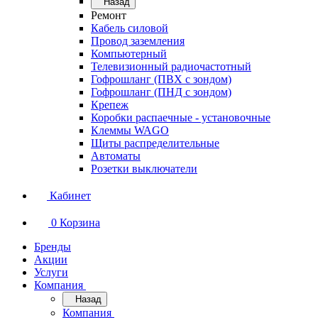
Назад
Ремонт
Кабель силовой
Провод заземления
Компьютерный
Телевизионный радиочастотный
Гофрошланг (ПВХ с зондом)
Гофрошланг (ПНД с зондом)
Крепеж
Коробки распаечные - установочные
Клеммы WAGO
Щиты распределительные
Автоматы
Розетки выключатели
Кабинет
0
Корзина
Бренды
Акции
Услуги
Компания
Назад
Компания