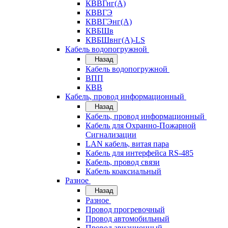
КВВГнг(А)
КВВГЭ
КВВГЭнг(А)
КВБШв
КВБШвнг(А)-LS
Кабель водопогружной
Назад
Кабель водопогружной
ВПП
КВВ
Кабель, провод информационный
Назад
Кабель, провод информационный
Кабель для Охранно-Пожарной
Сигнализации
LAN кабель, витая пара
Кабель для интерфейса RS-485
Кабель, провод связи
Кабель коаксиальный
Разное
Назад
Разное
Провод прогревочный
Провод автомобильный
Провод авиационный