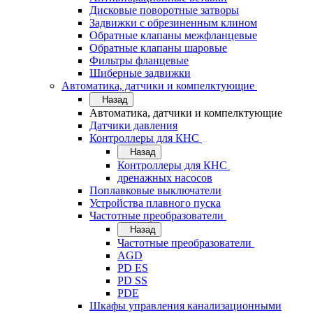
Дисковые поворотные затворы
Задвижки с обрезиненным клином
Обратные клапаны межфланцевые
Обратные клапаны шаровые
Фильтры фланцевые
Шиберные задвижки
Автоматика, датчики и компелктующие
Назад
Автоматика, датчики и компелктующие
Датчики давления
Контроллеры для КНС
Назад
Контроллеры для КНС
дренажных насосов
Поплавковые выключатели
Устройства плавного пуска
Частотные преобразователи
Назад
Частотные преобразователи
AGD
PD ES
PD SS
PDE
Шкафы управления канализационными