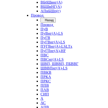
ВБбШвнг(А)
ВБШвНГ(А)
АПвБШп(г)
Провод
Назад
Провод
ПуВ
ПуВнг(А)-LS
ПуГВ
ПуГВнг(А)-LS
ПУГВнг(А)-LSLTx
ПуГПнг(А)-HF
ПВС
ПВСнг(А)-LS
ШВП, ШВВП, ПБВВГ
ШВВПнг(А)-LS
ПВКВ
ПРКА
ПРКС
ППВ
ПАВ
СИП
А
АС
АПВ