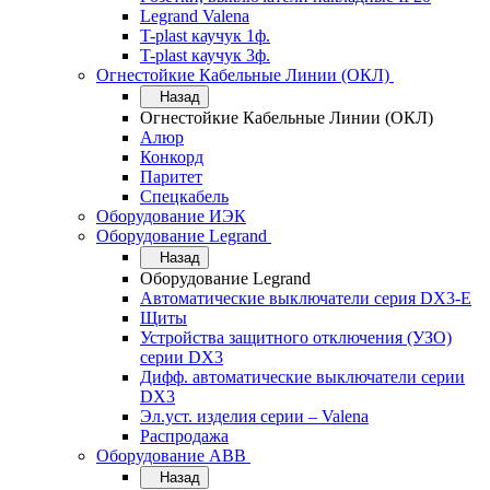
Legrand Valena
T-plast каучук 1ф.
T-plast каучук 3ф.
Огнестойкие Кабельные Линии (ОКЛ)
Назад
Огнестойкие Кабельные Линии (ОКЛ)
Алюр
Конкорд
Паритет
Спецкабель
Оборудование ИЭК
Оборудование Legrand
Назад
Оборудование Legrand
Автоматические выключатели серия DX3-E
Щиты
Устройства защитного отключения (УЗО)
серии DX3
Дифф. автоматические выключатели серии
DX3
Эл.уст. изделия серии – Valena
Распродажа
Оборудование АВВ
Назад