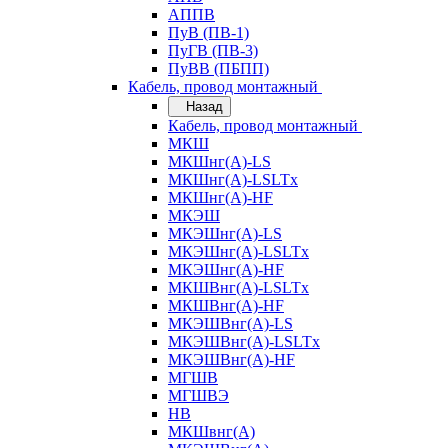
АППВ
ПуВ (ПВ-1)
ПуГВ (ПВ-3)
ПуВВ (ПБПП)
Кабель, провод монтажный
Назад
Кабель, провод монтажный
МКШ
МКШнг(А)-LS
МКШнг(А)-LSLTx
МКШнг(А)-HF
МКЭШ
МКЭШнг(А)-LS
МКЭШнг(А)-LSLTx
МКЭШнг(А)-HF
МКШВнг(A)-LSLTx
МКШВнг(А)-HF
МКЭШВнг(А)-LS
МКЭШВнг(A)-LSLTx
МКЭШВнг(А)-HF
МГШВ
МГШВЭ
НВ
МКШвнг(А)