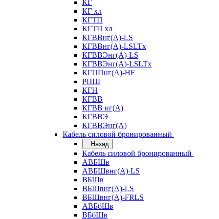
КГ
КГ хл
КГТП
КГТП хл
КГВВнг(А)-LS
КГВВнг(А)-LSLTx
КГВВЭнг(А)-LS
КГВВЭнг(А)-LSLTx
КГППнг(А)-HF
РПШ
КГН
КГВВ
КГВВ нг(А)
КГВВЭ
КГВВЭнг(А)
Кабель силовой бронированный
Назад
Кабель силовой бронированный
АВБШв
АВБШвнг(А)-LS
ВБШв
ВБШвнг(А)-LS
ВБШвнг(А)-FRLS
АВБбШв
ВБбШв