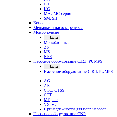
GT
KC
MA / MC серия
SM, SH
Консольные
Мешалки и насосы рецикла
Моноблочные
Назад
Моноблочные
ZS
MS
NES
Насосное оборудование C.R.I. PUMPS
Назад
Насосное оборудование C.R.I. PUMPS
AG
AR
CTC, CTSS
CTT
MD, TP
VS, VC
Принадлежности для погр.насосов
Насосное оборудование CNP