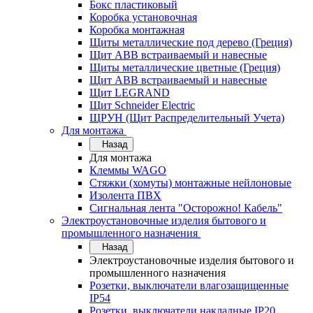
Бокс пластиковый
Коробка установочная
Коробка монтажная
Щиты металлические под дерево (Греция)
Щит ABB встраиваемый и навесные
Щиты металлические цветные (Греция)
Щит ABB встраиваемый и навесные
Щит LEGRAND
Щит Schneider Electric
ЩРУН (Щит Распределительный Учета)
Для монтажа
Назад
Для монтажа
Клеммы WAGO
Стяжки (хомуты) монтажные нейлоновые
Изолента ПВХ
Сигнальная лента "Осторожно! Кабель"
Электроустановочные изделия бытового и
промышленного назначения
Назад
Электроустановочные изделия бытового и
промышленного назначения
Розетки, выключатели влагозащищенные
IP54
Розетки, выключатели накладные IP20