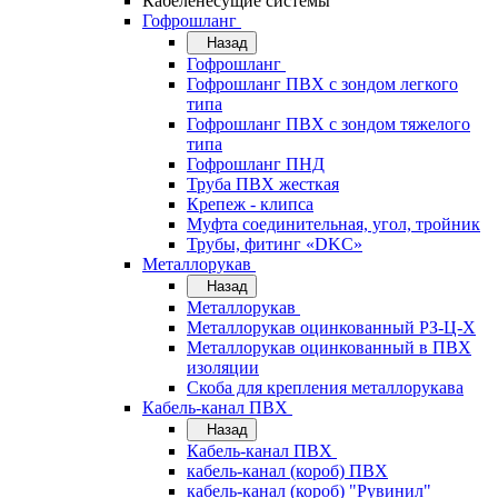
Кабеленесущие системы
Гофрошланг
Назад
Гофрошланг
Гофрошланг ПВХ с зондом легкого
типа
Гофрошланг ПВХ с зондом тяжелого
типа
Гофрошланг ПНД
Труба ПВХ жесткая
Крепеж - клипса
Муфта соединительная, угол, тройник
Трубы, фитинг «DKC»
Металлорукав
Назад
Металлорукав
Металлорукав оцинкованный РЗ-Ц-Х
Металлорукав оцинкованный в ПВХ
изоляции
Скоба для крепления металлорукава
Кабель-канал ПВХ
Назад
Кабель-канал ПВХ
кабель-канал (короб) ПВХ
кабель-канал (короб) "Рувинил"