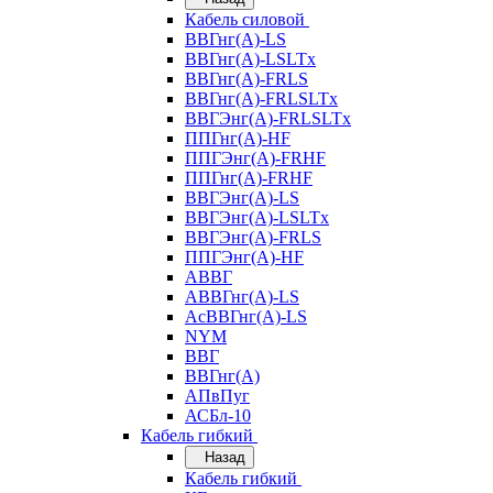
Кабель силовой
ВВГнг(А)-LS
ВВГнг(А)-LSLTx
ВВГнг(А)-FRLS
ВВГнг(А)-FRLSLTx
ВВГЭнг(А)-FRLSLTx
ППГнг(А)-HF
ППГЭнг(А)-FRHF
ППГнг(А)-FRHF
ВВГЭнг(А)-LS
ВВГЭнг(А)-LSLTx
ВВГЭнг(А)-FRLS
ППГЭнг(А)-HF
АВВГ
АВВГнг(А)-LS
АсВВГнг(А)-LS
NYM
ВВГ
ВВГнг(А)
АПвПуг
АСБл-10
Кабель гибкий
Назад
Кабель гибкий