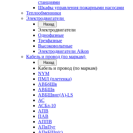
станциями
Шкафы управления пожарными насосами
Теплообменники
Электродвигатели
Назад
Электродвигатели
Однофазные
Трехфазные
Высоковольтные
Электродвигатели Aikon
Кабель и провод (по маркам)
Назад
Кабель и провод (по маркам)
NYM
ПМЛ (плетенка)
АВБбШв
АВБШв
АВБШвнг(А)-LS
АС
АСБл-10
АПВ
ПАВ
АППВ
АПвПуг
АПвБШп(г)