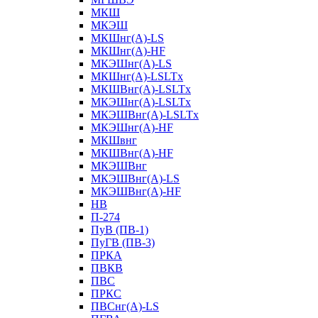
МКШ
МКЭШ
МКШнг(А)-LS
МКШнг(А)-HF
МКЭШнг(А)-LS
МКШнг(А)-LSLTx
МКШВнг(A)-LSLTx
МКЭШнг(А)-LSLTx
МКЭШВнг(A)-LSLTx
МКЭШнг(А)-HF
МКШвнг
МКШВнг(А)-HF
МКЭШВнг
МКЭШВнг(А)-LS
МКЭШВнг(А)-HF
НВ
П-274
ПуВ (ПВ-1)
ПуГВ (ПВ-3)
ПРКА
ПВКВ
ПВС
ПРКС
ПВСнг(А)-LS