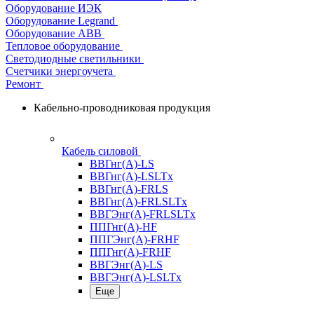
Оборудование ИЭК
Оборудование Legrand
Оборудование АВВ
Тепловое оборудование
Светодиодные светильники
Счетчики энергоучета
Ремонт
Кабельно-проводниковая продукция
Кабель силовой
ВВГнг(А)-LS
ВВГнг(А)-LSLTx
ВВГнг(А)-FRLS
ВВГнг(А)-FRLSLTx
ВВГЭнг(А)-FRLSLTx
ППГнг(А)-HF
ППГЭнг(А)-FRHF
ППГнг(А)-FRHF
ВВГЭнг(А)-LS
ВВГЭнг(А)-LSLTx
Еще