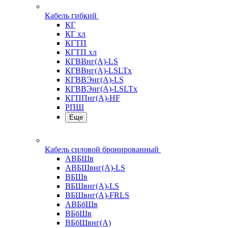
Кабель гибкий
КГ
КГ хл
КГТП
КГТП хл
КГВВнг(А)-LS
КГВВнг(А)-LSLTx
КГВВЭнг(А)-LS
КГВВЭнг(А)-LSLTx
КГППнг(А)-HF
РПШ
Еще
Кабель силовой бронированный
АВБШв
АВБШвнг(А)-LS
ВБШв
ВБШвнг(А)-LS
ВБШвнг(А)-FRLS
АВБбШв
ВБбШв
ВБбШвнг(А)