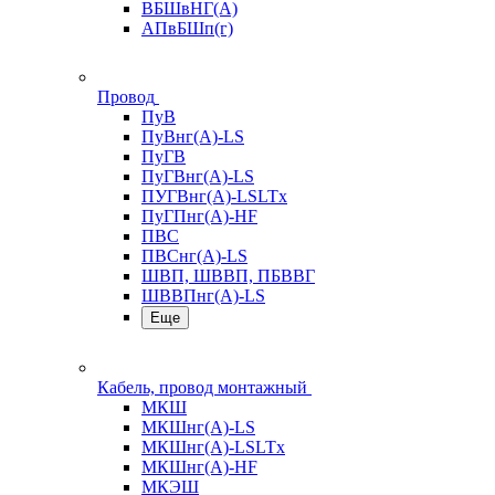
ВБШвНГ(А)
АПвБШп(г)
Провод
ПуВ
ПуВнг(А)-LS
ПуГВ
ПуГВнг(А)-LS
ПУГВнг(А)-LSLTx
ПуГПнг(А)-HF
ПВС
ПВСнг(А)-LS
ШВП, ШВВП, ПБВВГ
ШВВПнг(А)-LS
Еще
Кабель, провод монтажный
МКШ
МКШнг(А)-LS
МКШнг(А)-LSLTx
МКШнг(А)-HF
МКЭШ