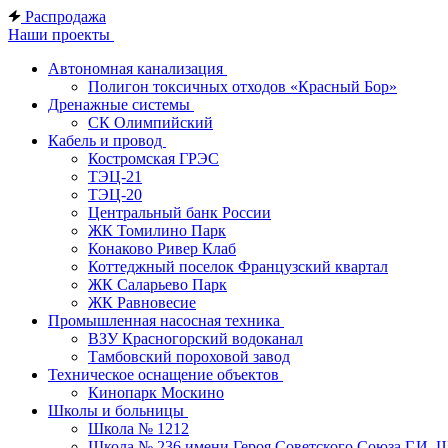
Распродажа
Наши проекты
Автономная канализация
Полигон токсичных отходов «Красный Бор»
Дренажные системы
СК Олимпийский
Кабель и провод
Костромская ГРЭС
ТЭЦ-21
ТЭЦ-20
Центральный банк России
ЖК Томилино Парк
Конаково Ривер Клаб
Коттеджный поселок Французский квартал
ЖК Саларьево Парк
ЖК Равновесие
Промышленная насосная техника
ВЗУ Красногорский водоканал
Тамбовский пороховой завод
Техническое оснащение объектов
Кинопарк Москино
Школы и больницы
Школа № 1212
Школа № 236 имени Героя Советского Союза Г.И. 