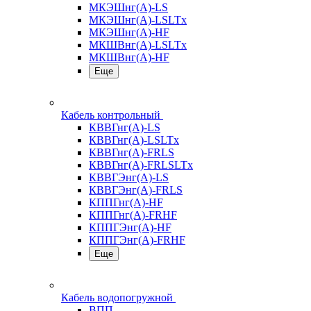
МКЭШнг(А)-LS
МКЭШнг(А)-LSLTx
МКЭШнг(А)-HF
МКШВнг(A)-LSLTx
МКШВнг(А)-HF
Еще
Кабель контрольный
КВВГнг(А)-LS
КВВГнг(А)-LSLTx
КВВГнг(А)-FRLS
КВВГнг(А)-FRLSLTx
КВВГЭнг(А)-LS
КВВГЭнг(А)-FRLS
КППГнг(А)-HF
КППГнг(А)-FRHF
КППГЭнг(А)-HF
КППГЭнг(А)-FRHF
Еще
Кабель водопогружной
ВПП