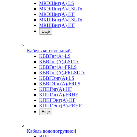
МКЭШнг(А)-LS
МКЭШнг(А)-LSLTx
МКЭШнг(А)-HF
МКШВнг(A)-LSLTx
МКШВнг(А)-HF
Еще
Кабель контрольный
КВВГнг(А)-LS
КВВГнг(А)-LSLTx
КВВГнг(А)-FRLS
КВВГнг(А)-FRLSLTx
КВВГЭнг(А)-LS
КВВГЭнг(А)-FRLS
КППГнг(А)-HF
КППГнг(А)-FRHF
КППГЭнг(А)-HF
КППГЭнг(А)-FRHF
Еще
Кабель водопогружной
ВПП