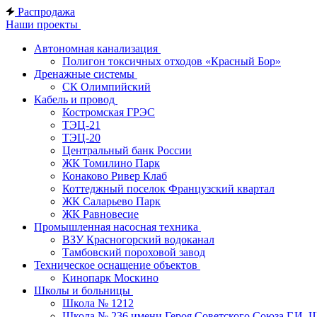
Распродажа
Наши проекты
Автономная канализация
Полигон токсичных отходов «Красный Бор»
Дренажные системы
СК Олимпийский
Кабель и провод
Костромская ГРЭС
ТЭЦ-21
ТЭЦ-20
Центральный банк России
ЖК Томилино Парк
Конаково Ривер Клаб
Коттеджный поселок Французский квартал
ЖК Саларьево Парк
ЖК Равновесие
Промышленная насосная техника
ВЗУ Красногорский водоканал
Тамбовский пороховой завод
Техническое оснащение объектов
Кинопарк Москино
Школы и больницы
Школа № 1212
Школа № 236 имени Героя Советского Союза Г.И. 