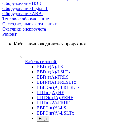
Оборудование ИЭК
Оборудование Legrand
Оборудование АВВ
Тепловое оборудование
Светодиодные светильники
Счетчики энергоучета
Ремонт
Кабельно-проводниковая продукция
Кабель силовой
ВВГнг(А)-LS
ВВГнг(А)-LSLTx
ВВГнг(А)-FRLS
ВВГнг(А)-FRLSLTx
ВВГЭнг(А)-FRLSLTx
ППГнг(А)-HF
ППГЭнг(А)-FRHF
ППГнг(А)-FRHF
ВВГЭнг(А)-LS
ВВГЭнг(А)-LSLTx
Еще