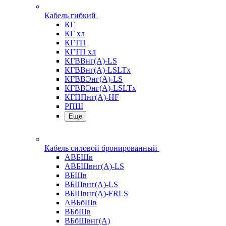
Кабель гибкий
КГ
КГ хл
КГТП
КГТП хл
КГВВнг(А)-LS
КГВВнг(А)-LSLTx
КГВВЭнг(А)-LS
КГВВЭнг(А)-LSLTx
КГППнг(А)-HF
РПШ
Еще
Кабель силовой бронированный
АВБШв
АВБШвнг(А)-LS
ВБШв
ВБШвнг(А)-LS
ВБШвнг(А)-FRLS
АВБбШв
ВБбШв
ВБбШвнг(А)