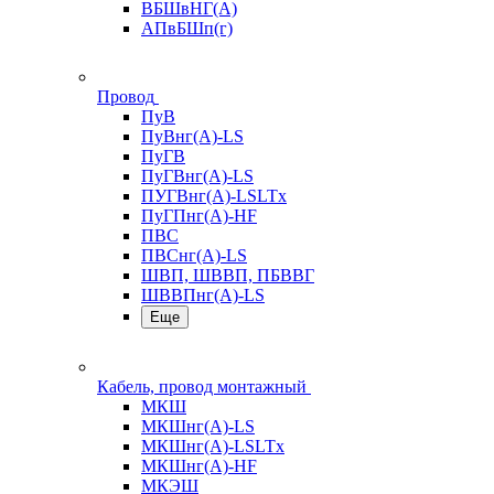
ВБШвНГ(А)
АПвБШп(г)
Провод
ПуВ
ПуВнг(А)-LS
ПуГВ
ПуГВнг(А)-LS
ПУГВнг(А)-LSLTx
ПуГПнг(А)-HF
ПВС
ПВСнг(А)-LS
ШВП, ШВВП, ПБВВГ
ШВВПнг(А)-LS
Еще
Кабель, провод монтажный
МКШ
МКШнг(А)-LS
МКШнг(А)-LSLTx
МКШнг(А)-HF
МКЭШ