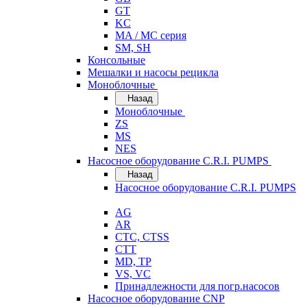
GT
KC
MA / MC серия
SM, SH
Консольные
Мешалки и насосы рецикла
Моноблочные
Назад
Моноблочные
ZS
MS
NES
Насосное оборудование C.R.I. PUMPS
Назад
Насосное оборудование C.R.I. PUMPS
AG
AR
CTC, CTSS
CTT
MD, TP
VS, VC
Принадлежности для погр.насосов
Насосное оборудование CNP