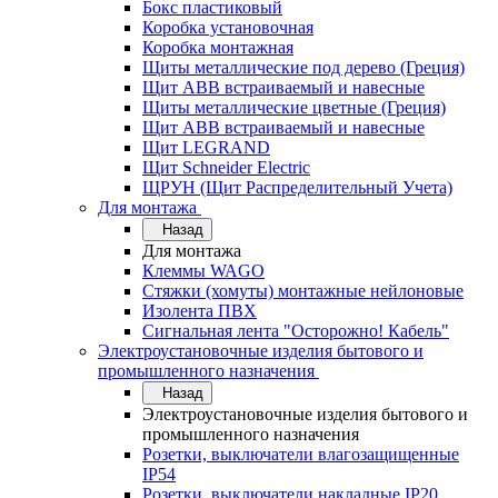
Бокс пластиковый
Коробка установочная
Коробка монтажная
Щиты металлические под дерево (Греция)
Щит ABB встраиваемый и навесные
Щиты металлические цветные (Греция)
Щит ABB встраиваемый и навесные
Щит LEGRAND
Щит Schneider Electric
ЩРУН (Щит Распределительный Учета)
Для монтажа
Назад
Для монтажа
Клеммы WAGO
Стяжки (хомуты) монтажные нейлоновые
Изолента ПВХ
Сигнальная лента "Осторожно! Кабель"
Электроустановочные изделия бытового и
промышленного назначения
Назад
Электроустановочные изделия бытового и
промышленного назначения
Розетки, выключатели влагозащищенные
IP54
Розетки, выключатели накладные IP20