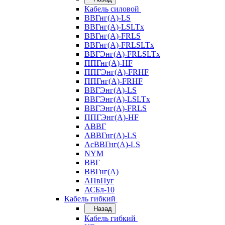
Кабель силовой
ВВГнг(А)-LS
ВВГнг(А)-LSLTx
ВВГнг(А)-FRLS
ВВГнг(А)-FRLSLTx
ВВГЭнг(А)-FRLSLTx
ППГнг(А)-HF
ППГЭнг(А)-FRHF
ППГнг(А)-FRHF
ВВГЭнг(А)-LS
ВВГЭнг(А)-LSLTx
ВВГЭнг(А)-FRLS
ППГЭнг(А)-HF
АВВГ
АВВГнг(А)-LS
АсВВГнг(А)-LS
NYM
ВВГ
ВВГнг(А)
АПвПуг
АСБл-10
Кабель гибкий
Назад
Кабель гибкий