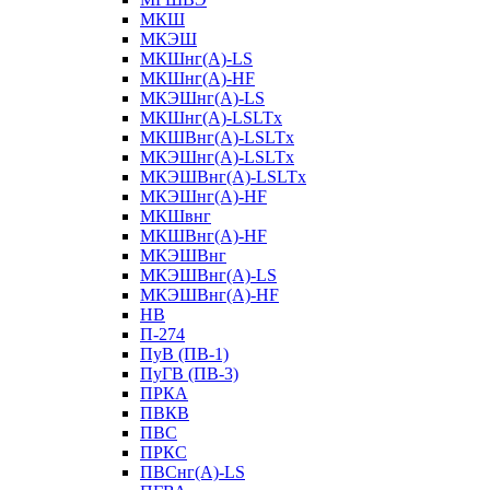
МКШ
МКЭШ
МКШнг(А)-LS
МКШнг(А)-HF
МКЭШнг(А)-LS
МКШнг(А)-LSLTx
МКШВнг(A)-LSLTx
МКЭШнг(А)-LSLTx
МКЭШВнг(A)-LSLTx
МКЭШнг(А)-HF
МКШвнг
МКШВнг(А)-HF
МКЭШВнг
МКЭШВнг(А)-LS
МКЭШВнг(А)-HF
НВ
П-274
ПуВ (ПВ-1)
ПуГВ (ПВ-3)
ПРКА
ПВКВ
ПВС
ПРКС
ПВСнг(А)-LS