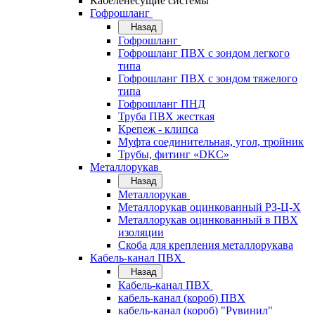
Кабеленесущие системы
Гофрошланг
Назад
Гофрошланг
Гофрошланг ПВХ с зондом легкого
типа
Гофрошланг ПВХ с зондом тяжелого
типа
Гофрошланг ПНД
Труба ПВХ жесткая
Крепеж - клипса
Муфта соединительная, угол, тройник
Трубы, фитинг «DKC»
Металлорукав
Назад
Металлорукав
Металлорукав оцинкованный РЗ-Ц-Х
Металлорукав оцинкованный в ПВХ
изоляции
Скоба для крепления металлорукава
Кабель-канал ПВХ
Назад
Кабель-канал ПВХ
кабель-канал (короб) ПВХ
кабель-канал (короб) "Рувинил"