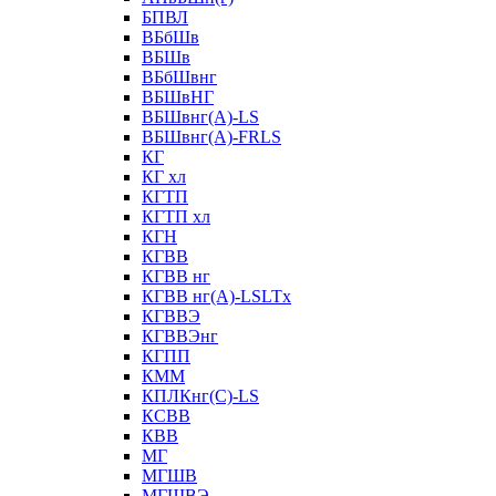
БПВЛ
ВБбШв
ВБШв
ВБбШвнг
ВБШвНГ
ВБШвнг(А)-LS
ВБШвнг(А)-FRLS
КГ
КГ хл
КГТП
КГТП хл
КГН
КГВВ
КГВВ нг
КГВВ нг(А)-LSLTx
КГВВЭ
КГВВЭнг
КГПП
КММ
КПЛКнг(C)-LS
КСВВ
КВВ
МГ
МГШВ
МГШВЭ