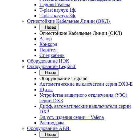
Legrand Valena
T-plast каучук 1ф.
T-plast каучук 3ф.
Огнестойкие Кабельные Линии (ОКЛ)
Назад
Огнестойкие Кабельные Линии (ОКЛ)
Алюр
Конкорд
Паритет
Спецкабель
Оборудование ИЭК
Оборудование Legrand
Назад
Оборудование Legrand
Автоматические выключатели серия DX3-E
Щиты
Устройства защитного отключения (УЗО)
серии DX3
Дифф. автоматические выключатели серии
DX3
Эл.уст. изделия серии – Valena
Распродажа
Оборудование АВВ
Назад