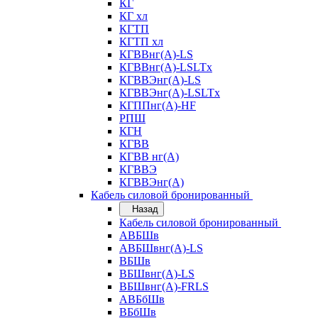
КГ
КГ хл
КГТП
КГТП хл
КГВВнг(А)-LS
КГВВнг(А)-LSLTx
КГВВЭнг(А)-LS
КГВВЭнг(А)-LSLTx
КГППнг(А)-HF
РПШ
КГН
КГВВ
КГВВ нг(А)
КГВВЭ
КГВВЭнг(А)
Кабель силовой бронированный
Назад
Кабель силовой бронированный
АВБШв
АВБШвнг(А)-LS
ВБШв
ВБШвнг(А)-LS
ВБШвнг(А)-FRLS
АВБбШв
ВБбШв