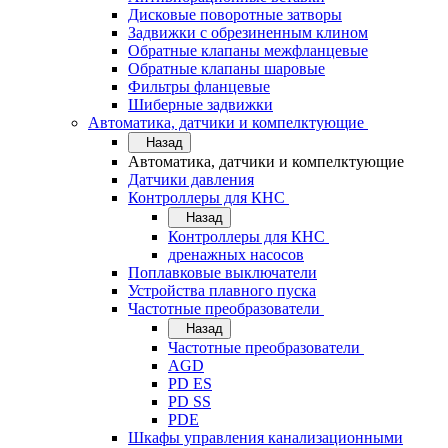
Дисковые поворотные затворы
Задвижки с обрезиненным клином
Обратные клапаны межфланцевые
Обратные клапаны шаровые
Фильтры фланцевые
Шиберные задвижки
Автоматика, датчики и компелктующие
Назад
Автоматика, датчики и компелктующие
Датчики давления
Контроллеры для КНС
Назад
Контроллеры для КНС
дренажных насосов
Поплавковые выключатели
Устройства плавного пуска
Частотные преобразователи
Назад
Частотные преобразователи
AGD
PD ES
PD SS
PDE
Шкафы управления канализационными