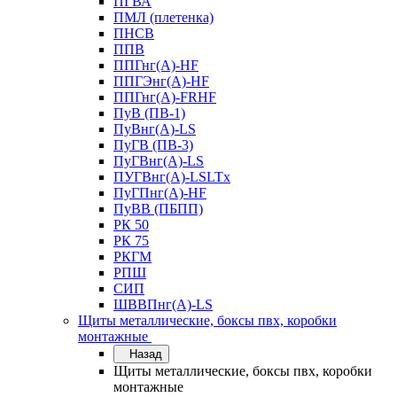
ПГВА
ПМЛ (плетенка)
ПНСВ
ППВ
ППГнг(А)-HF
ППГЭнг(А)-HF
ППГнг(А)-FRHF
ПуВ (ПВ-1)
ПуВнг(А)-LS
ПуГВ (ПВ-3)
ПуГВнг(А)-LS
ПУГВнг(А)-LSLTx
ПуГПнг(А)-HF
ПуВВ (ПБПП)
РК 50
РК 75
РКГМ
РПШ
СИП
ШВВПнг(А)-LS
Щиты металлические, боксы пвх, коробки
монтажные
Назад
Щиты металлические, боксы пвх, коробки
монтажные