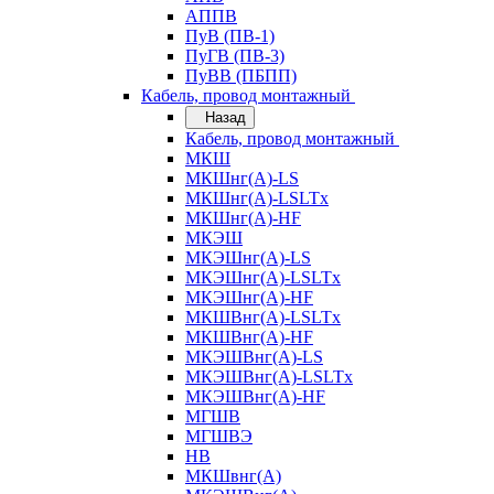
АППВ
ПуВ (ПВ-1)
ПуГВ (ПВ-3)
ПуВВ (ПБПП)
Кабель, провод монтажный
Назад
Кабель, провод монтажный
МКШ
МКШнг(А)-LS
МКШнг(А)-LSLTx
МКШнг(А)-HF
МКЭШ
МКЭШнг(А)-LS
МКЭШнг(А)-LSLTx
МКЭШнг(А)-HF
МКШВнг(A)-LSLTx
МКШВнг(А)-HF
МКЭШВнг(А)-LS
МКЭШВнг(A)-LSLTx
МКЭШВнг(А)-HF
МГШВ
МГШВЭ
НВ
МКШвнг(А)