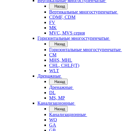
Вертикальные многоступенчатые
Назад
Вертикальные многоступенчатые
CDMF, CDM
FV
MK
MVC, MVS серия
Горизонтальные многоступенчатые
Назад
Горизонтальные многоступенчатые
CM
MHS, MHL
CHL, CHLF(T)
WLT
Дренажные
Назад
Дренажные
DL
MS, MP
Канализационные
Назад
Канализационные
WQ
GA
GB