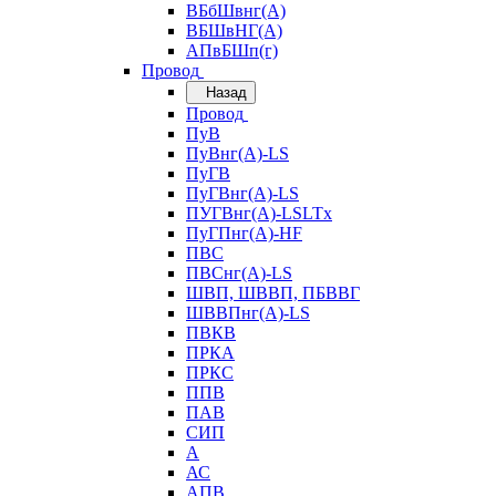
ВБбШвнг(А)
ВБШвНГ(А)
АПвБШп(г)
Провод
Назад
Провод
ПуВ
ПуВнг(А)-LS
ПуГВ
ПуГВнг(А)-LS
ПУГВнг(А)-LSLTx
ПуГПнг(А)-HF
ПВС
ПВСнг(А)-LS
ШВП, ШВВП, ПБВВГ
ШВВПнг(А)-LS
ПВКВ
ПРКА
ПРКС
ППВ
ПАВ
СИП
А
АС
АПВ