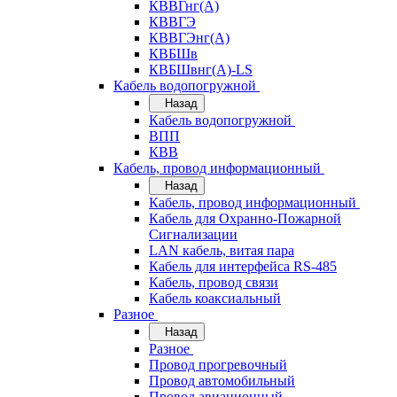
КВВГнг(А)
КВВГЭ
КВВГЭнг(А)
КВБШв
КВБШвнг(А)-LS
Кабель водопогружной
Назад
Кабель водопогружной
ВПП
КВВ
Кабель, провод информационный
Назад
Кабель, провод информационный
Кабель для Охранно-Пожарной
Сигнализации
LAN кабель, витая пара
Кабель для интерфейса RS-485
Кабель, провод связи
Кабель коаксиальный
Разное
Назад
Разное
Провод прогревочный
Провод автомобильный
Провод авиационный