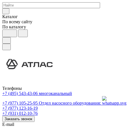
Каталог
По всему сайту
По каталогу
Телефоны
+7 (495) 543-43-06
многоканальный
+7 (977) 105-25-95
Отдел насосного оборудования:
+7 (977) 123-16-19
+7 (931) 012-10-76
Заказать звонок
E-mail