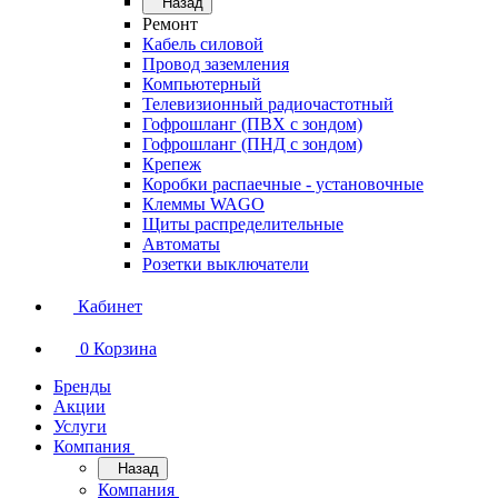
Назад
Ремонт
Кабель силовой
Провод заземления
Компьютерный
Телевизионный радиочастотный
Гофрошланг (ПВХ с зондом)
Гофрошланг (ПНД с зондом)
Крепеж
Коробки распаечные - установочные
Клеммы WAGO
Щиты распределительные
Автоматы
Розетки выключатели
Кабинет
0
Корзина
Бренды
Акции
Услуги
Компания
Назад
Компания