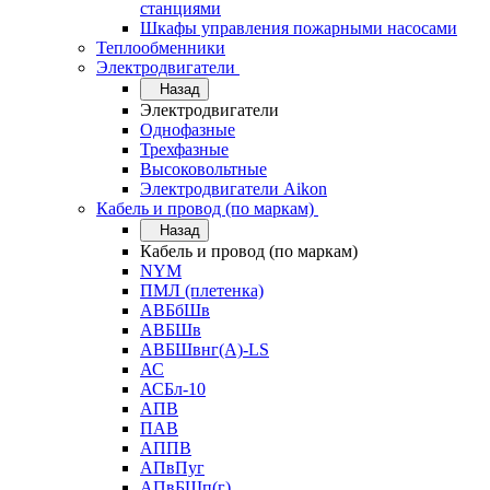
станциями
Шкафы управления пожарными насосами
Теплообменники
Электродвигатели
Назад
Электродвигатели
Однофазные
Трехфазные
Высоковольтные
Электродвигатели Aikon
Кабель и провод (по маркам)
Назад
Кабель и провод (по маркам)
NYM
ПМЛ (плетенка)
АВБбШв
АВБШв
АВБШвнг(А)-LS
АС
АСБл-10
АПВ
ПАВ
АППВ
АПвПуг
АПвБШп(г)