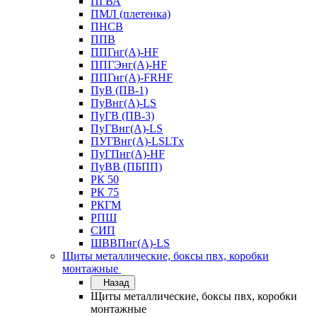
ПГВА
ПМЛ (плетенка)
ПНСВ
ППВ
ППГнг(А)-HF
ППГЭнг(А)-HF
ППГнг(А)-FRHF
ПуВ (ПВ-1)
ПуВнг(А)-LS
ПуГВ (ПВ-3)
ПуГВнг(А)-LS
ПУГВнг(А)-LSLTx
ПуГПнг(А)-HF
ПуВВ (ПБПП)
РК 50
РК 75
РКГМ
РПШ
СИП
ШВВПнг(А)-LS
Щиты металлические, боксы пвх, коробки
монтажные
Назад
Щиты металлические, боксы пвх, коробки
монтажные