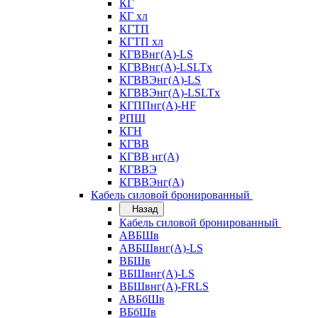
КГ
КГ хл
КГТП
КГТП хл
КГВВнг(А)-LS
КГВВнг(А)-LSLTx
КГВВЭнг(А)-LS
КГВВЭнг(А)-LSLTx
КГППнг(А)-HF
РПШ
КГН
КГВВ
КГВВ нг(А)
КГВВЭ
КГВВЭнг(А)
Кабель силовой бронированный
Назад
Кабель силовой бронированный
АВБШв
АВБШвнг(А)-LS
ВБШв
ВБШвнг(А)-LS
ВБШвнг(А)-FRLS
АВБбШв
ВБбШв