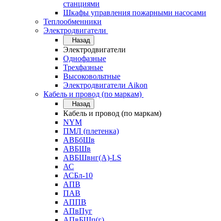
станциями
Шкафы управления пожарными насосами
Теплообменники
Электродвигатели
Назад
Электродвигатели
Однофазные
Трехфазные
Высоковольтные
Электродвигатели Aikon
Кабель и провод (по маркам)
Назад
Кабель и провод (по маркам)
NYM
ПМЛ (плетенка)
АВБбШв
АВБШв
АВБШвнг(А)-LS
АС
АСБл-10
АПВ
ПАВ
АППВ
АПвПуг
АПвБШп(г)