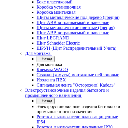
Бокс пластиковый
Коробка установочная
Коробка монтажная
Щиты металлические под дерево (Греция)
Щит ABB встраиваемый и навесные
Щиты металлические цветные (Греция)
Щит ABB встраиваемый и навесные
Щит LEGRAND
Щит Schneider Electric
ЩРУН (Щит Распределительный Учета)
Для монтажа
Назад
Для монтажа
Клеммы WAGO
Стяжки (хомуты) монтажные нейлоновые
Изолента ПВХ
Сигнальная лента "Осторожно! Кабель"
Электроустановочные изделия бытового и
промышленного назначения
Назад
Электроустановочные изделия бытового и
промышленного назначения
Розетки, выключатели влагозащищенные
IP54
Розетки, выключатели накладные IP20