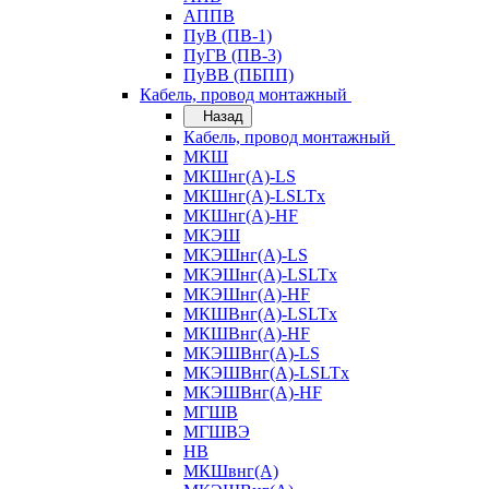
АППВ
ПуВ (ПВ-1)
ПуГВ (ПВ-3)
ПуВВ (ПБПП)
Кабель, провод монтажный
Назад
Кабель, провод монтажный
МКШ
МКШнг(А)-LS
МКШнг(А)-LSLTx
МКШнг(А)-HF
МКЭШ
МКЭШнг(А)-LS
МКЭШнг(А)-LSLTx
МКЭШнг(А)-HF
МКШВнг(A)-LSLTx
МКШВнг(А)-HF
МКЭШВнг(А)-LS
МКЭШВнг(A)-LSLTx
МКЭШВнг(А)-HF
МГШВ
МГШВЭ
НВ
МКШвнг(А)