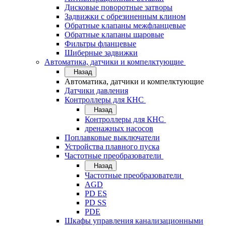
Дисковые поворотные затворы
Задвижки с обрезиненным клином
Обратные клапаны межфланцевые
Обратные клапаны шаровые
Фильтры фланцевые
Шиберные задвижки
Автоматика, датчики и компелктующие
Назад
Автоматика, датчики и компелктующие
Датчики давления
Контроллеры для КНС
Назад
Контроллеры для КНС
дренажных насосов
Поплавковые выключатели
Устройства плавного пуска
Частотные преобразователи
Назад
Частотные преобразователи
AGD
PD ES
PD SS
PDE
Шкафы управления канализационными