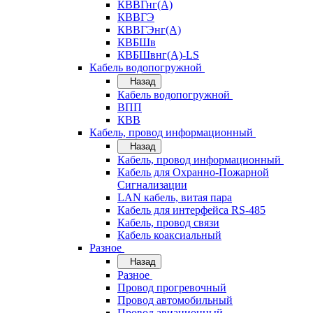
КВВГнг(А)
КВВГЭ
КВВГЭнг(А)
КВБШв
КВБШвнг(А)-LS
Кабель водопогружной
Назад
Кабель водопогружной
ВПП
КВВ
Кабель, провод информационный
Назад
Кабель, провод информационный
Кабель для Охранно-Пожарной
Сигнализации
LAN кабель, витая пара
Кабель для интерфейса RS-485
Кабель, провод связи
Кабель коаксиальный
Разное
Назад
Разное
Провод прогревочный
Провод автомобильный
Провод авиационный