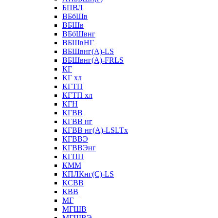
БПВЛ
ВБбШв
ВБШв
ВБбШвнг
ВБШвНГ
ВБШвнг(А)-LS
ВБШвнг(А)-FRLS
КГ
КГ хл
КГТП
КГТП хл
КГН
КГВВ
КГВВ нг
КГВВ нг(А)-LSLTx
КГВВЭ
КГВВЭнг
КГПП
КММ
КПЛКнг(C)-LS
КСВВ
КВВ
МГ
МГШВ
МГШВЭ