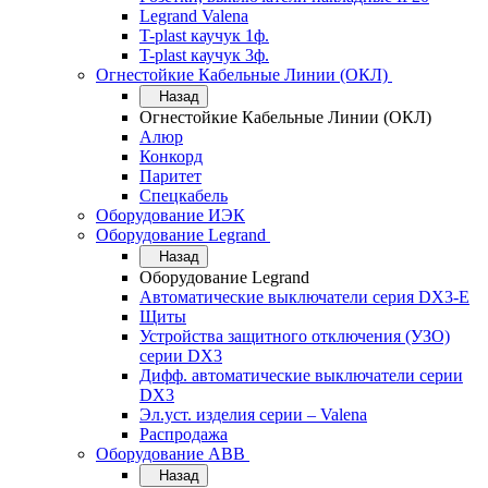
Legrand Valena
T-plast каучук 1ф.
T-plast каучук 3ф.
Огнестойкие Кабельные Линии (ОКЛ)
Назад
Огнестойкие Кабельные Линии (ОКЛ)
Алюр
Конкорд
Паритет
Спецкабель
Оборудование ИЭК
Оборудование Legrand
Назад
Оборудование Legrand
Автоматические выключатели серия DX3-E
Щиты
Устройства защитного отключения (УЗО)
серии DX3
Дифф. автоматические выключатели серии
DX3
Эл.уст. изделия серии – Valena
Распродажа
Оборудование АВВ
Назад