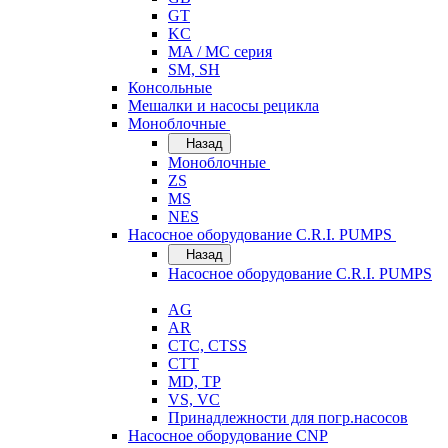
GT
KC
MA / MC серия
SM, SH
Консольные
Мешалки и насосы рецикла
Моноблочные
Назад
Моноблочные
ZS
MS
NES
Насосное оборудование C.R.I. PUMPS
Назад
Насосное оборудование C.R.I. PUMPS
AG
AR
CTC, CTSS
CTT
MD, TP
VS, VC
Принадлежности для погр.насосов
Насосное оборудование CNP