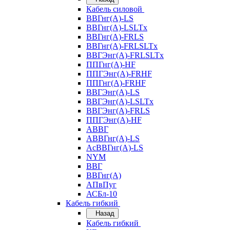
Кабель силовой
ВВГнг(А)-LS
ВВГнг(А)-LSLTx
ВВГнг(А)-FRLS
ВВГнг(А)-FRLSLTx
ВВГЭнг(А)-FRLSLTx
ППГнг(А)-HF
ППГЭнг(А)-FRHF
ППГнг(А)-FRHF
ВВГЭнг(А)-LS
ВВГЭнг(А)-LSLTx
ВВГЭнг(А)-FRLS
ППГЭнг(А)-HF
АВВГ
АВВГнг(А)-LS
АсВВГнг(А)-LS
NYM
ВВГ
ВВГнг(А)
АПвПуг
АСБл-10
Кабель гибкий
Назад
Кабель гибкий