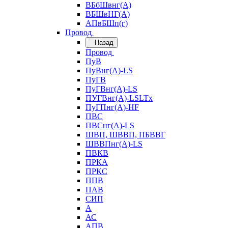
ВБбШвнг(А)
ВБШвНГ(А)
АПвБШп(г)
Провод
Назад
Провод
ПуВ
ПуВнг(А)-LS
ПуГВ
ПуГВнг(А)-LS
ПУГВнг(А)-LSLTx
ПуГПнг(А)-HF
ПВС
ПВСнг(А)-LS
ШВП, ШВВП, ПБВВГ
ШВВПнг(А)-LS
ПВКВ
ПРКА
ПРКС
ППВ
ПАВ
СИП
А
АС
АПВ