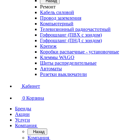
Назад
Ремонт
Кабель силовой
Провод заземления
Компьютерный
Телевизионный радиочастотный
Гофрошланг (ПВХ с зондом)
Гофрошланг (ПНД с зондом)
Крепеж
Коробки распаечные - установочные
Клеммы WAGO
Щиты распределительные
Автоматы
Розетки выключатели
Кабинет
0
Корзина
Бренды
Акции
Услуги
Компания
Назад
Компания