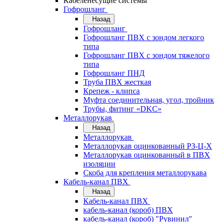
Кабеленесущие системы
Гофрошланг
Назад
Гофрошланг
Гофрошланг ПВХ с зондом легкого
типа
Гофрошланг ПВХ с зондом тяжелого
типа
Гофрошланг ПНД
Труба ПВХ жесткая
Крепеж - клипса
Муфта соединительная, угол, тройник
Трубы, фитинг «DKC»
Металлорукав
Назад
Металлорукав
Металлорукав оцинкованный РЗ-Ц-Х
Металлорукав оцинкованный в ПВХ
изоляции
Скоба для крепления металлорукава
Кабель-канал ПВХ
Назад
Кабель-канал ПВХ
кабель-канал (короб) ПВХ
кабель-канал (короб) "Рувинил"