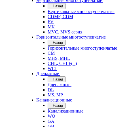
Вертикальные многоступенчатые
Назад
Вертикальные многоступенчатые
CDMF, CDM
FV
MK
MVC, MVS серия
Горизонтальные многоступенчатые
Назад
Горизонтальные многоступенчатые
CM
MHS, MHL
CHL, CHLF(T)
WLT
Дренажные
Назад
Дренажные
DL
MS, MP
Канализационные
Назад
Канализационные
WQ
GA
GB