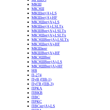
МКШ
МКЭШ
МКШнг(А)-LS
МКШнг(А)-HF
МКЭШнг(А)-LS
МКШнг(А)-LSLTx
МКШВнг(A)-LSLTx
МКЭШнг(А)-LSLTx
МКЭШВнг(A)-LSLTx
МКЭШнг(А)-HF
МКШвнг
МКШВнг(А)-HF
МКЭШВнг
МКЭШВнг(А)-LS
МКЭШВнг(А)-HF
НВ
П-274
ПуВ (ПВ-1)
ПуГВ (ПВ-3)
ПРКА
ПВКВ
ПВС
ПРКС
ПВСнг(А)-LS