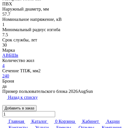
ПВХ
Наружный диаметр, мм
57.7
Номинальное напряжение, кВ
1
Минимальный радиус изгиба
7.5
Срок службы, лет
30
Марка
АВБШв
Количество жил
4
Сечение ТПЖ, мм2
240
Броня
да
Пример пользовательского блока 2026AugSun
Назад к списку
Добавить в заказ
Главная
Каталог
0
Корзина
Кабинет
Акции
Контакты
Услуги
Бренды
Отзывы
Компания