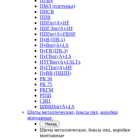
ПГВА
ПМЛ (плетенка)
ПНСВ
ППВ
ППГнг(А)-HF
ППГЭнг(А)-HF
ППГнг(А)-FRHF
ПуВ (ПВ-1)
ПуВнг(А)-LS
ПуГВ (ПВ-3)
ПуГВнг(А)-LS
ПУГВнг(А)-LSLTx
ПуГПнг(А)-HF
ПуВВ (ПБПП)
РК 50
РК 75
РКГМ
РПШ
СИП
ШВВПнг(А)-LS
Щиты металлические, боксы пвх, коробки
монтажные
Назад
Щиты металлические, боксы пвх, коробки
монтажные