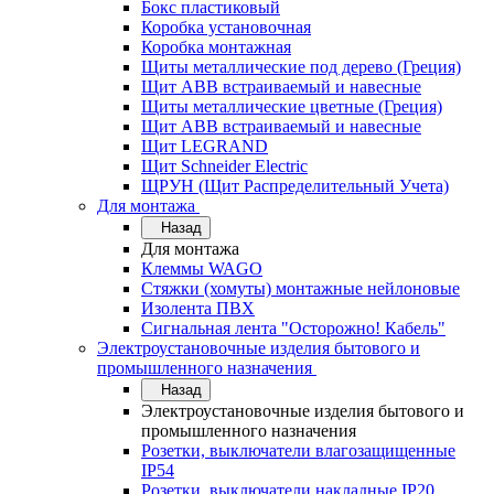
Бокс пластиковый
Коробка установочная
Коробка монтажная
Щиты металлические под дерево (Греция)
Щит ABB встраиваемый и навесные
Щиты металлические цветные (Греция)
Щит ABB встраиваемый и навесные
Щит LEGRAND
Щит Schneider Electric
ЩРУН (Щит Распределительный Учета)
Для монтажа
Назад
Для монтажа
Клеммы WAGO
Стяжки (хомуты) монтажные нейлоновые
Изолента ПВХ
Сигнальная лента "Осторожно! Кабель"
Электроустановочные изделия бытового и
промышленного назначения
Назад
Электроустановочные изделия бытового и
промышленного назначения
Розетки, выключатели влагозащищенные
IP54
Розетки, выключатели накладные IP20