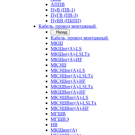
АППВ
ПуВ (ПВ-1)
ПуГВ (ПВ-3)
ПуВВ (ПБПП)
Кабель, провод монтажный
Назад
Кабель, провод монтажный
МКШ
МКШнг(А)-LS
МКШнг(А)-LSLTx
МКШнг(А)-HF
МКЭШ
МКЭШнг(А)-LS
МКЭШнг(А)-LSLTx
МКЭШнг(А)-HF
МКШВнг(A)-LSLTx
МКШВнг(А)-HF
МКЭШВнг(А)-LS
МКЭШВнг(A)-LSLTx
МКЭШВнг(А)-HF
МГШВ
МГШВЭ
НВ
МКШвнг(А)