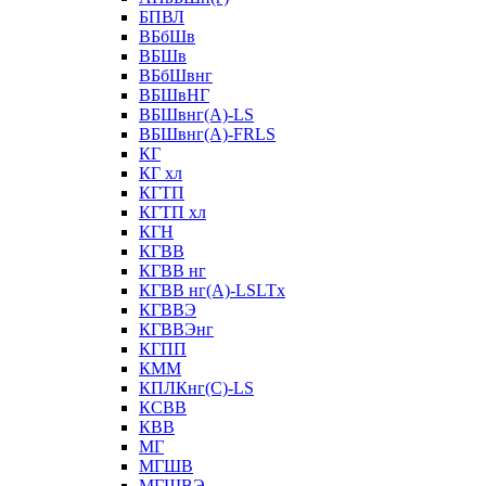
БПВЛ
ВБбШв
ВБШв
ВБбШвнг
ВБШвНГ
ВБШвнг(А)-LS
ВБШвнг(А)-FRLS
КГ
КГ хл
КГТП
КГТП хл
КГН
КГВВ
КГВВ нг
КГВВ нг(А)-LSLTx
КГВВЭ
КГВВЭнг
КГПП
КММ
КПЛКнг(C)-LS
КСВВ
КВВ
МГ
МГШВ
МГШВЭ