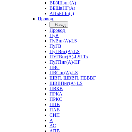
ВБбШвнг(А)
ВБШвНГ(А)
АПвБШп(г)
Провод
Назад
Провод
ПуВ
ПуВнг(А)-LS
ПуГВ
ПуГВнг(А)-LS
ПУГВнг(А)-LSLTx
ПуГПнг(А)-HF
ПВС
ПВСнг(А)-LS
ШВП, ШВВП, ПБВВГ
ШВВПнг(А)-LS
ПВКВ
ПРКА
ПРКС
ППВ
ПАВ
СИП
А
АС
АПВ