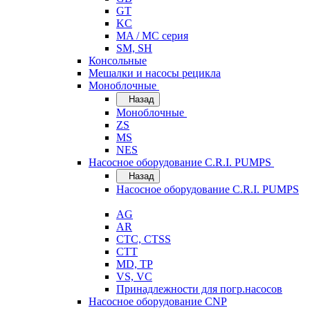
GT
KC
MA / MC серия
SM, SH
Консольные
Мешалки и насосы рецикла
Моноблочные
Назад
Моноблочные
ZS
MS
NES
Насосное оборудование C.R.I. PUMPS
Назад
Насосное оборудование C.R.I. PUMPS
AG
AR
CTC, CTSS
CTT
MD, TP
VS, VC
Принадлежности для погр.насосов
Насосное оборудование CNP