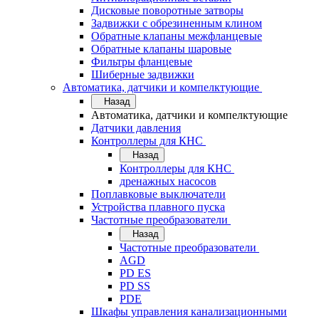
Дисковые поворотные затворы
Задвижки с обрезиненным клином
Обратные клапаны межфланцевые
Обратные клапаны шаровые
Фильтры фланцевые
Шиберные задвижки
Автоматика, датчики и компелктующие
Назад
Автоматика, датчики и компелктующие
Датчики давления
Контроллеры для КНС
Назад
Контроллеры для КНС
дренажных насосов
Поплавковые выключатели
Устройства плавного пуска
Частотные преобразователи
Назад
Частотные преобразователи
AGD
PD ES
PD SS
PDE
Шкафы управления канализационными