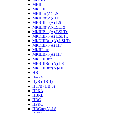
МКШ
МКЭШ
МКШнг(А)-LS
МКШнг(А)-HF
МКЭШнг(А)-LS
МКШнг(А)-LSLTx
МКШВнг(A)-LSLTx
МКЭШнг(А)-LSLTx
МКЭШВнг(A)-LSLTx
МКЭШнг(А)-HF
МКШвнг
МКШВнг(А)-HF
МКЭШВнг
МКЭШВнг(А)-LS
МКЭШВнг(А)-HF
НВ
П-274
ПуВ (ПВ-1)
ПуГВ (ПВ-3)
ПРКА
ПВКВ
ПВС
ПРКС
ПВСнг(А)-LS