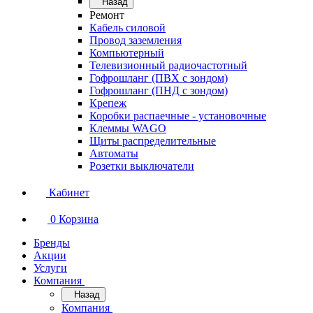
Назад
Ремонт
Кабель силовой
Провод заземления
Компьютерный
Телевизионный радиочастотный
Гофрошланг (ПВХ с зондом)
Гофрошланг (ПНД с зондом)
Крепеж
Коробки распаечные - установочные
Клеммы WAGO
Щиты распределительные
Автоматы
Розетки выключатели
Кабинет
0
Корзина
Бренды
Акции
Услуги
Компания
Назад
Компания