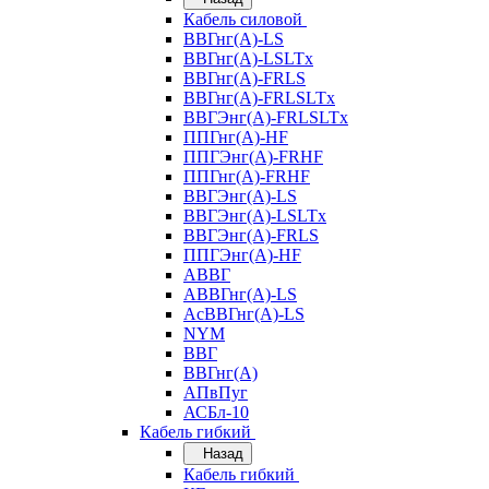
Кабель силовой
ВВГнг(А)-LS
ВВГнг(А)-LSLTx
ВВГнг(А)-FRLS
ВВГнг(А)-FRLSLTx
ВВГЭнг(А)-FRLSLTx
ППГнг(А)-HF
ППГЭнг(А)-FRHF
ППГнг(А)-FRHF
ВВГЭнг(А)-LS
ВВГЭнг(А)-LSLTx
ВВГЭнг(А)-FRLS
ППГЭнг(А)-HF
АВВГ
АВВГнг(А)-LS
АсВВГнг(А)-LS
NYM
ВВГ
ВВГнг(А)
АПвПуг
АСБл-10
Кабель гибкий
Назад
Кабель гибкий