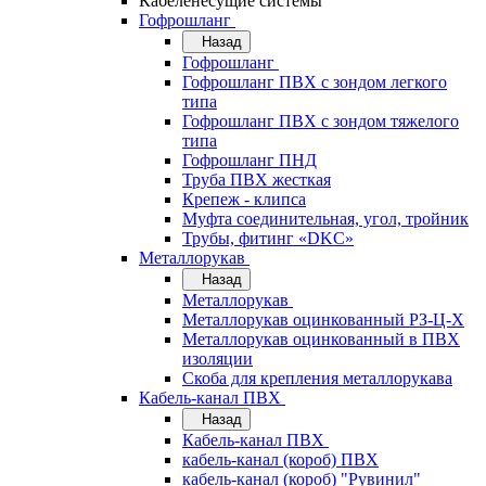
Кабеленесущие системы
Гофрошланг
Назад
Гофрошланг
Гофрошланг ПВХ с зондом легкого
типа
Гофрошланг ПВХ с зондом тяжелого
типа
Гофрошланг ПНД
Труба ПВХ жесткая
Крепеж - клипса
Муфта соединительная, угол, тройник
Трубы, фитинг «DKC»
Металлорукав
Назад
Металлорукав
Металлорукав оцинкованный РЗ-Ц-Х
Металлорукав оцинкованный в ПВХ
изоляции
Скоба для крепления металлорукава
Кабель-канал ПВХ
Назад
Кабель-канал ПВХ
кабель-канал (короб) ПВХ
кабель-канал (короб) "Рувинил"