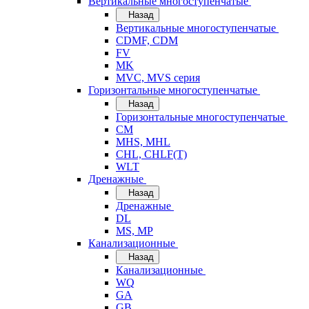
Вертикальные многоступенчатые
Назад
Вертикальные многоступенчатые
CDMF, CDM
FV
MK
MVC, MVS серия
Горизонтальные многоступенчатые
Назад
Горизонтальные многоступенчатые
CM
MHS, MHL
CHL, CHLF(T)
WLT
Дренажные
Назад
Дренажные
DL
MS, MP
Канализационные
Назад
Канализационные
WQ
GA
GB