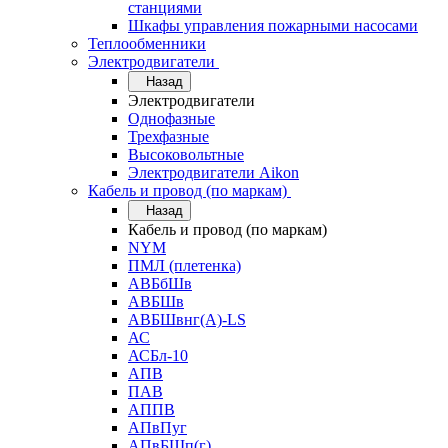
станциями
Шкафы управления пожарными насосами
Теплообменники
Электродвигатели
Назад
Электродвигатели
Однофазные
Трехфазные
Высоковольтные
Электродвигатели Aikon
Кабель и провод (по маркам)
Назад
Кабель и провод (по маркам)
NYM
ПМЛ (плетенка)
АВБбШв
АВБШв
АВБШвнг(А)-LS
АС
АСБл-10
АПВ
ПАВ
АППВ
АПвПуг
АПвБШп(г)