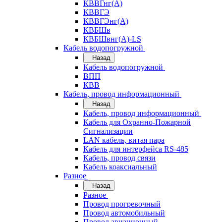
КВВГнг(А)
КВВГЭ
КВВГЭнг(А)
КВБШв
КВБШвнг(А)-LS
Кабель водопогружной
Назад
Кабель водопогружной
ВПП
КВВ
Кабель, провод информационный
Назад
Кабель, провод информационный
Кабель для Охранно-Пожарной
Сигнализации
LAN кабель, витая пара
Кабель для интерфейса RS-485
Кабель, провод связи
Кабель коаксиальный
Разное
Назад
Разное
Провод прогревочный
Провод автомобильный
Провод авиационный