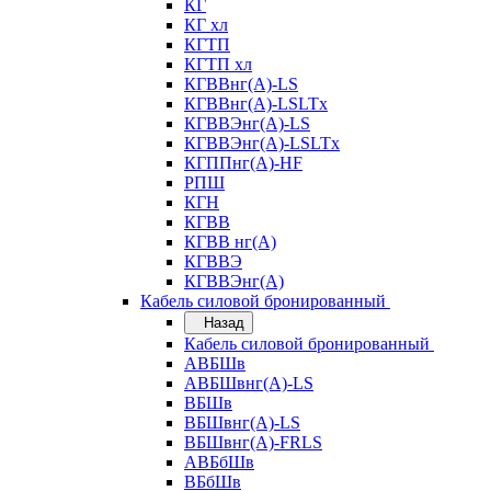
КГ
КГ хл
КГТП
КГТП хл
КГВВнг(А)-LS
КГВВнг(А)-LSLTx
КГВВЭнг(А)-LS
КГВВЭнг(А)-LSLTx
КГППнг(А)-HF
РПШ
КГН
КГВВ
КГВВ нг(А)
КГВВЭ
КГВВЭнг(А)
Кабель силовой бронированный
Назад
Кабель силовой бронированный
АВБШв
АВБШвнг(А)-LS
ВБШв
ВБШвнг(А)-LS
ВБШвнг(А)-FRLS
АВБбШв
ВБбШв