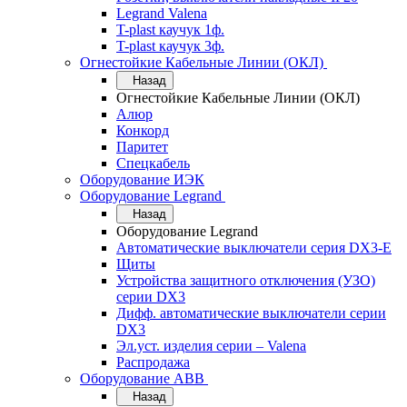
Legrand Valena
T-plast каучук 1ф.
T-plast каучук 3ф.
Огнестойкие Кабельные Линии (ОКЛ)
Назад
Огнестойкие Кабельные Линии (ОКЛ)
Алюр
Конкорд
Паритет
Спецкабель
Оборудование ИЭК
Оборудование Legrand
Назад
Оборудование Legrand
Автоматические выключатели серия DX3-E
Щиты
Устройства защитного отключения (УЗО)
серии DX3
Дифф. автоматические выключатели серии
DX3
Эл.уст. изделия серии – Valena
Распродажа
Оборудование АВВ
Назад