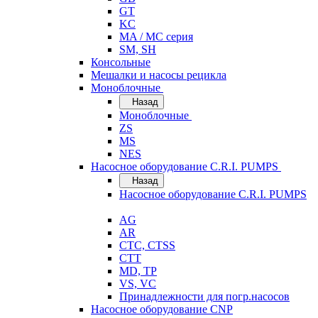
GT
KC
MA / MC серия
SM, SH
Консольные
Мешалки и насосы рецикла
Моноблочные
Назад
Моноблочные
ZS
MS
NES
Насосное оборудование C.R.I. PUMPS
Назад
Насосное оборудование C.R.I. PUMPS
AG
AR
CTC, CTSS
CTT
MD, TP
VS, VC
Принадлежности для погр.насосов
Насосное оборудование CNP