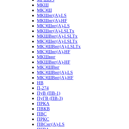
МКШ
МКЭШ
МКШнг(А)-LS
МКШнг(А)-HF
МКЭШнг(А)-LS
МКШнг(А)-LSLTx
МКШВнг(A)-LSLTx
МКЭШнг(А)-LSLTx
МКЭШВнг(A)-LSLTx
МКЭШнг(А)-HF
МКШвнг
МКШВнг(А)-HF
МКЭШВнг
МКЭШВнг(А)-LS
МКЭШВнг(А)-HF
НВ
П-274
ПуВ (ПВ-1)
ПуГВ (ПВ-3)
ПРКА
ПВКВ
ПВС
ПРКС
ПВСнг(А)-LS