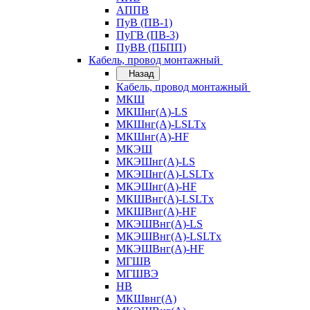
АППВ
ПуВ (ПВ-1)
ПуГВ (ПВ-3)
ПуВВ (ПБПП)
Кабель, провод монтажный
Назад
Кабель, провод монтажный
МКШ
МКШнг(А)-LS
МКШнг(А)-LSLTx
МКШнг(А)-HF
МКЭШ
МКЭШнг(А)-LS
МКЭШнг(А)-LSLTx
МКЭШнг(А)-HF
МКШВнг(A)-LSLTx
МКШВнг(А)-HF
МКЭШВнг(А)-LS
МКЭШВнг(A)-LSLTx
МКЭШВнг(А)-HF
МГШВ
МГШВЭ
НВ
МКШвнг(А)