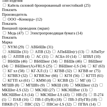
Тип изделия
Кабель силовой бронированный огнестойкий
(
25
)
Показать
Производитель
ООО «Конкорд»
(
12
)
Показать
Внешний проводник (экран)
Медь
(
47
)
Электропроводящая бумага
(
14
)
Показать
Марка
NYM
(
29
)
АВБбШв
(
31
)
АВБШв
(
31
)
АПВ
(
12
)
АПвБШп(г)
(
13
)
АПвПуг
(
4
)
АППВ
(
4
)
АС
(
11
)
АСБл-10
(
14
)
БПВЛ
(
10
)
ВБбШв
(
46
)
ВБбШвнг
(
34
)
ВБШв
(
46
)
ВБШвнг
(
34
)
ВБШвнг(A)-FRLS
(
25
)
ВБШвнг-LS
(
34
)
КГ
(
63
)
КГ хл
(
58
)
КГ-ХЛ
(
1
)
КГВВ
(
32
)
КГВВ нг
(
75
)
КГВВЭ
(
32
)
КГВВЭнг
(
66
)
КГН
(
56
)
КГТП
(
61
)
КГТП хл
(
61
)
КММ
(
4
)
КСВВ
(
2
)
МГ
(
4
)
МГШВ
(
8
)
МГШВэ
(
9
)
МКШ
(
18
)
МКШвнг
(
12
)
МКШнг-LS
(
32
)
МКЭШ
(
27
)
МКЭШВнг
(
13
)
МКЭШВнг-LS
(
14
)
МКЭШнг-LS
(
43
)
НВ
(
5
)
П-274
(
1
)
ПАВ
(
16
)
ПВ-1 (ПуВ)
(
18
)
ПВ-3 (ПуГВ)
(
18
)
ПВКВ
(
7
)
ПВС
(
32
)
ПВСнг-LS
(
32
)
ПГВА
(
14
)