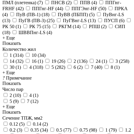
ПМЛ (плетенка)
(
7
)
ПНСВ
(
2
)
ППВ
(
4
)
ППГнг-
FRHF
(
42
)
ППГнг-HF
(
44
)
ППГЭнг-HF
(
50
)
ПРКА
(
4
)
ПуВ (ПВ-1)
(
18
)
ПуВВ (ПБПП)
(
5
)
ПуВнг-LS
(
13
)
ПуГВ (ПВ-3)
(
25
)
ПуГВнг-LS
(
13
)
ПУСП
(
6
)
РК 50
(
1
)
РК 75
(
15
)
РКГМ
(
14
)
РПШ
(
2
)
СИП
(
18
)
ШВВПнг-LS
(
4
)
+ Еще
Показать
Количество жил
1
(
314
)
10
(
34
)
14
(
32
)
16
(
1
)
19
(
26
)
2
(
136
)
24
(
1
)
3
(
258
)
30
(
1
)
4
(
318
)
5
(
282
)
6
(
2
)
7
(
40
)
8
(
1
)
+ Еще
?
Примечание
Показать
Число пар
2
(
10
)
4
(
1
)
5
(
9
)
7
(
12
)
+ Еще
Показать
Сечение ТПЖ, мм2
0.12
(
5
)
0.14
(
2
)
0.2
(
3
)
0.35
(
34
)
0.5
(
77
)
0.75
(
98
)
1
(
79
)
1.2