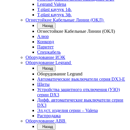
Legrand Valena
T-plast каучук 1ф.
T-plast каучук 3ф.
Огнестойкие Кабельные Линии (ОКЛ)
Назад
Огнестойкие Кабельные Линии (ОКЛ)
Алюр
Конкорд
Паритет
Спецкабель
Оборудование ИЭК
Оборудование Legrand
Назад
Оборудование Legrand
Автоматические выключатели серия DX3-E
Щиты
Устройства защитного отключения (УЗО)
серии DX3
Дифф. автоматические выключатели серии
DX3
Эл.уст. изделия серии – Valena
Распродажа
Оборудование АВВ
Назад