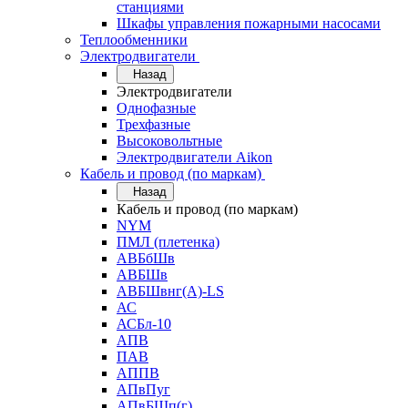
станциями
Шкафы управления пожарными насосами
Теплообменники
Электродвигатели
Назад
Электродвигатели
Однофазные
Трехфазные
Высоковольтные
Электродвигатели Aikon
Кабель и провод (по маркам)
Назад
Кабель и провод (по маркам)
NYM
ПМЛ (плетенка)
АВБбШв
АВБШв
АВБШвнг(А)-LS
АС
АСБл-10
АПВ
ПАВ
АППВ
АПвПуг
АПвБШп(г)