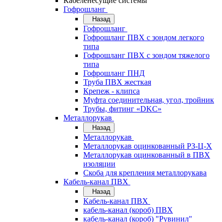
Кабеленесущие системы
Гофрошланг
Назад
Гофрошланг
Гофрошланг ПВХ с зондом легкого
типа
Гофрошланг ПВХ с зондом тяжелого
типа
Гофрошланг ПНД
Труба ПВХ жесткая
Крепеж - клипса
Муфта соединительная, угол, тройник
Трубы, фитинг «DKC»
Металлорукав
Назад
Металлорукав
Металлорукав оцинкованный РЗ-Ц-Х
Металлорукав оцинкованный в ПВХ
изоляции
Скоба для крепления металлорукава
Кабель-канал ПВХ
Назад
Кабель-канал ПВХ
кабель-канал (короб) ПВХ
кабель-канал (короб) "Рувинил"