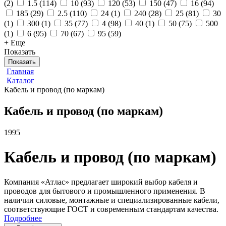
(
2
)
1.5
(
114
)
10
(
93
)
120
(
53
)
150
(
47
)
16
(
94
)
185
(
29
)
2.5
(
110
)
24
(
1
)
240
(
28
)
25
(
81
)
30
(
1
)
300
(
1
)
35
(
77
)
4
(
98
)
40
(
1
)
50
(
75
)
500
(
1
)
6
(
95
)
70
(
67
)
95
(
59
)
+ Еще
Показать
Показать
Главная
Каталог
Кабель и провод (по маркам)
Кабель и провод (по маркам)
1995
Кабель и провод (по маркам)
Компания «Атлас» предлагает широкий выбор кабеля и
проводов для бытового и промышленного применения. В
наличии силовые, монтажные и специализированные кабели,
соответствующие ГОСТ и современным стандартам качества.
Подробнее