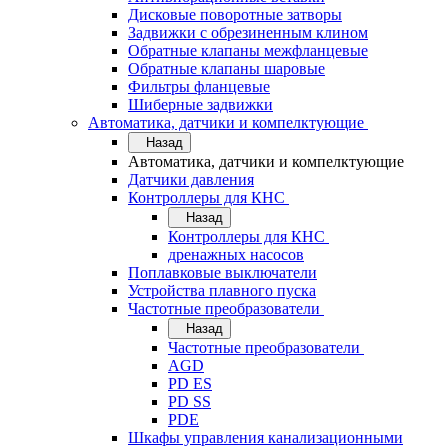
Дисковые поворотные затворы
Задвижки с обрезиненным клином
Обратные клапаны межфланцевые
Обратные клапаны шаровые
Фильтры фланцевые
Шиберные задвижки
Автоматика, датчики и компелктующие
Назад
Автоматика, датчики и компелктующие
Датчики давления
Контроллеры для КНС
Назад
Контроллеры для КНС
дренажных насосов
Поплавковые выключатели
Устройства плавного пуска
Частотные преобразователи
Назад
Частотные преобразователи
AGD
PD ES
PD SS
PDE
Шкафы управления канализационными