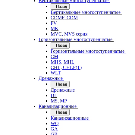
Вертикальные многоступенчатые
Назад
Вертикальные многоступенчатые
CDMF, CDM
FV
MK
MVC, MVS серия
Горизонтальные многоступенчатые
Назад
Горизонтальные многоступенчатые
CM
MHS, MHL
CHL, CHLF(T)
WLT
Дренажные
Назад
Дренажные
DL
MS, MP
Канализационные
Назад
Канализационные
WQ
GA
GB