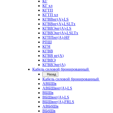
КГ
КГ хл
КГТП
КГТП хл
КГВВнг(А)-LS
КГВВнг(А)-LSLTx
КГВВЭнг(А)-LS
КГВВЭнг(А)-LSLTx
КГППнг(А)-HF
РПШ
КГН
КГВВ
КГВВ нг(А)
КГВВЭ
КГВВЭнг(А)
Кабель силовой бронированный
Назад
Кабель силовой бронированный
АВБШв
АВБШвнг(А)-LS
ВБШв
ВБШвнг(А)-LS
ВБШвнг(А)-FRLS
АВБбШв
ВБбШв