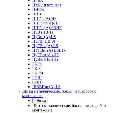
ПГВА
ПМЛ (плетенка)
ПНСВ
ППВ
ППГнг(А)-HF
ППГЭнг(А)-HF
ППГнг(А)-FRHF
ПуВ (ПВ-1)
ПуВнг(А)-LS
ПуГВ (ПВ-3)
ПуГВнг(А)-LS
ПУГВнг(А)-LSLTx
ПуГПнг(А)-HF
ПуВВ (ПБПП)
РК 50
РК 75
РКГМ
РПШ
СИП
ШВВПнг(А)-LS
Щиты металлические, боксы пвх, коробки
монтажные
Назад
Щиты металлические, боксы пвх, коробки
монтажные