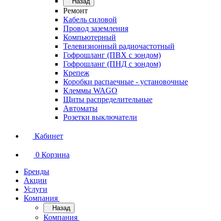
Назад
Ремонт
Кабель силовой
Провод заземления
Компьютерный
Телевизионный радиочастотный
Гофрошланг (ПВХ с зондом)
Гофрошланг (ПНД с зондом)
Крепеж
Коробки распаечные - установочные
Клеммы WAGO
Щиты распределительные
Автоматы
Розетки выключатели
Кабинет
0
Корзина
Бренды
Акции
Услуги
Компания
Назад
Компания