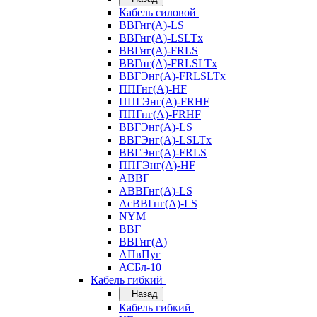
Кабель силовой
ВВГнг(А)-LS
ВВГнг(А)-LSLTx
ВВГнг(А)-FRLS
ВВГнг(А)-FRLSLTx
ВВГЭнг(А)-FRLSLTx
ППГнг(А)-HF
ППГЭнг(А)-FRHF
ППГнг(А)-FRHF
ВВГЭнг(А)-LS
ВВГЭнг(А)-LSLTx
ВВГЭнг(А)-FRLS
ППГЭнг(А)-HF
АВВГ
АВВГнг(А)-LS
АсВВГнг(А)-LS
NYM
ВВГ
ВВГнг(А)
АПвПуг
АСБл-10
Кабель гибкий
Назад
Кабель гибкий