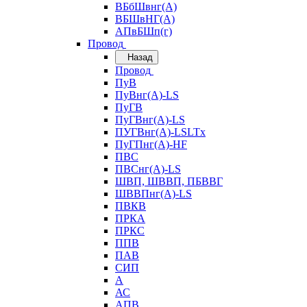
ВБбШвнг(А)
ВБШвНГ(А)
АПвБШп(г)
Провод
Назад
Провод
ПуВ
ПуВнг(А)-LS
ПуГВ
ПуГВнг(А)-LS
ПУГВнг(А)-LSLTx
ПуГПнг(А)-HF
ПВС
ПВСнг(А)-LS
ШВП, ШВВП, ПБВВГ
ШВВПнг(А)-LS
ПВКВ
ПРКА
ПРКС
ППВ
ПАВ
СИП
А
АС
АПВ