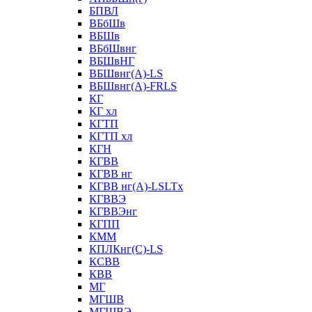
БПВЛ
ВБбШв
ВБШв
ВБбШвнг
ВБШвНГ
ВБШвнг(А)-LS
ВБШвнг(А)-FRLS
КГ
КГ хл
КГТП
КГТП хл
КГН
КГВВ
КГВВ нг
КГВВ нг(А)-LSLTx
КГВВЭ
КГВВЭнг
КГПП
КММ
КПЛКнг(C)-LS
КСВВ
КВВ
МГ
МГШВ
МГШВЭ