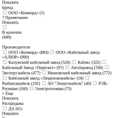
Показать
Бренд
ООО «Конкорд»
(
1
)
?
Примечание
Показать
В наличии
(
449
)
Производители
ООО «Конкорд»
(
884
)
ООО «Кабельный завод
«АЛЮР»
(
990
)
Калужский кабельный завод
(
526
)
Кабэкс
(
322
)
Кабельный Завод «Пересвет»
(
97
)
Автопровод
(
768
)
Эксперт-кабель
(
477
)
Ивановский кабельный завод
(
772
)
Кабельный завод «Людиновокабель»
(
18
)
Рыбинсккабель
(
192
)
АО "Энергокабель"
(
40
)
РЭК-
Prysmian
(
160
)
Электротехмаш
(
75
)
+ Еще
Показать
Распродажа
ДА
(
61
)
Показать