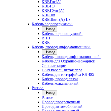
КВВГнг(А)
КВВГЭ
КВВГЭнг(А)
КВБШв
КВБШвнг(А)-LS
Кабель водопогружной
Назад
Кабель водопогружной
ВПП
КВВ
Кабель, провод информационный
Назад
Кабель, провод информационный
Кабель для Охранно-Пожарной
Сигнализации
LAN кабель, витая пара
Кабель для интерфейса RS-485
Кабель, провод связи
Кабель коаксиальный
Разное
Назад
Разное
Провод прогревочный
Провод автомобильный
Провод авиационный