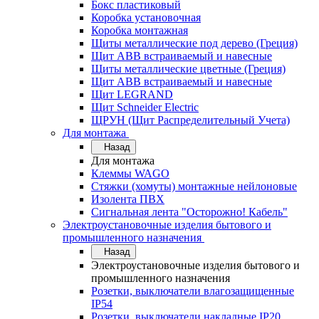
Бокс пластиковый
Коробка установочная
Коробка монтажная
Щиты металлические под дерево (Греция)
Щит ABB встраиваемый и навесные
Щиты металлические цветные (Греция)
Щит ABB встраиваемый и навесные
Щит LEGRAND
Щит Schneider Electric
ЩРУН (Щит Распределительный Учета)
Для монтажа
Назад
Для монтажа
Клеммы WAGO
Стяжки (хомуты) монтажные нейлоновые
Изолента ПВХ
Сигнальная лента "Осторожно! Кабель"
Электроустановочные изделия бытового и
промышленного назначения
Назад
Электроустановочные изделия бытового и
промышленного назначения
Розетки, выключатели влагозащищенные
IP54
Розетки, выключатели накладные IP20