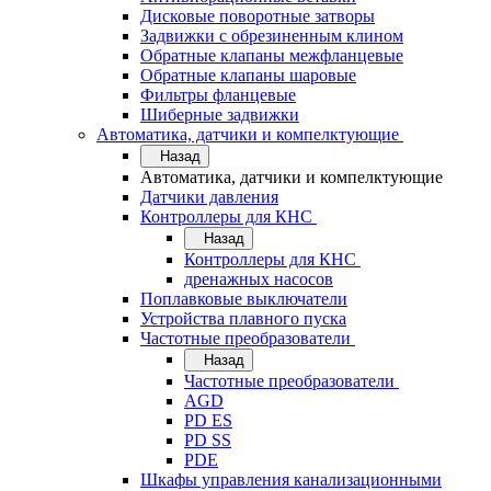
Дисковые поворотные затворы
Задвижки с обрезиненным клином
Обратные клапаны межфланцевые
Обратные клапаны шаровые
Фильтры фланцевые
Шиберные задвижки
Автоматика, датчики и компелктующие
Назад
Автоматика, датчики и компелктующие
Датчики давления
Контроллеры для КНС
Назад
Контроллеры для КНС
дренажных насосов
Поплавковые выключатели
Устройства плавного пуска
Частотные преобразователи
Назад
Частотные преобразователи
AGD
PD ES
PD SS
PDE
Шкафы управления канализационными