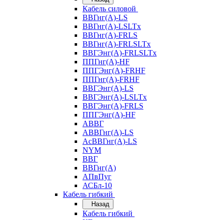
Кабель силовой
ВВГнг(А)-LS
ВВГнг(А)-LSLTx
ВВГнг(А)-FRLS
ВВГнг(А)-FRLSLTx
ВВГЭнг(А)-FRLSLTx
ППГнг(А)-HF
ППГЭнг(А)-FRHF
ППГнг(А)-FRHF
ВВГЭнг(А)-LS
ВВГЭнг(А)-LSLTx
ВВГЭнг(А)-FRLS
ППГЭнг(А)-HF
АВВГ
АВВГнг(А)-LS
АсВВГнг(А)-LS
NYM
ВВГ
ВВГнг(А)
АПвПуг
АСБл-10
Кабель гибкий
Назад
Кабель гибкий