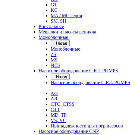
GT
KC
MA / MC серия
SM, SH
Консольные
Мешалки и насосы рецикла
Моноблочные
Назад
Моноблочные
ZS
MS
NES
Насосное оборудование C.R.I. PUMPS
Назад
Насосное оборудование C.R.I. PUMPS
AG
AR
CTC, CTSS
CTT
MD, TP
VS, VC
Принадлежности для погр.насосов
Насосное оборудование CNP