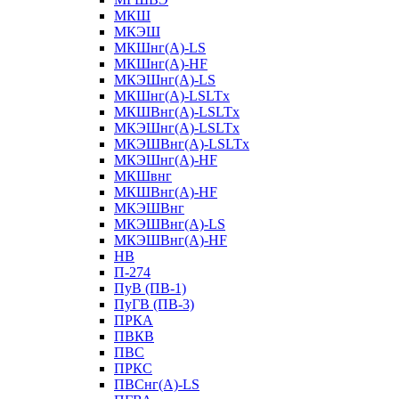
МКШ
МКЭШ
МКШнг(А)-LS
МКШнг(А)-HF
МКЭШнг(А)-LS
МКШнг(А)-LSLTx
МКШВнг(A)-LSLTx
МКЭШнг(А)-LSLTx
МКЭШВнг(A)-LSLTx
МКЭШнг(А)-HF
МКШвнг
МКШВнг(А)-HF
МКЭШВнг
МКЭШВнг(А)-LS
МКЭШВнг(А)-HF
НВ
П-274
ПуВ (ПВ-1)
ПуГВ (ПВ-3)
ПРКА
ПВКВ
ПВС
ПРКС
ПВСнг(А)-LS