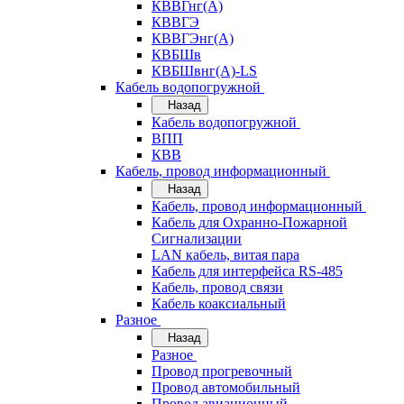
КВВГнг(А)
КВВГЭ
КВВГЭнг(А)
КВБШв
КВБШвнг(А)-LS
Кабель водопогружной
Назад
Кабель водопогружной
ВПП
КВВ
Кабель, провод информационный
Назад
Кабель, провод информационный
Кабель для Охранно-Пожарной
Сигнализации
LAN кабель, витая пара
Кабель для интерфейса RS-485
Кабель, провод связи
Кабель коаксиальный
Разное
Назад
Разное
Провод прогревочный
Провод автомобильный
Провод авиационный