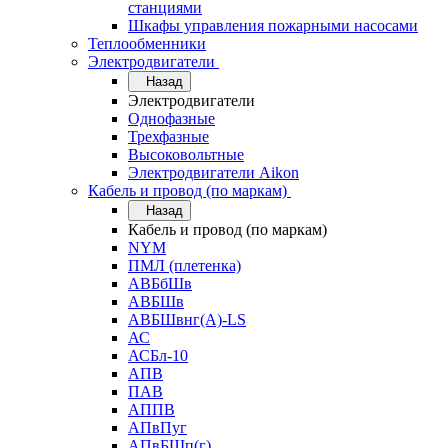
станциями
Шкафы управления пожарными насосами
Теплообменники
Электродвигатели
Назад
Электродвигатели
Однофазные
Трехфазные
Высоковольтные
Электродвигатели Aikon
Кабель и провод (по маркам)
Назад
Кабель и провод (по маркам)
NYM
ПМЛ (плетенка)
АВБбШв
АВБШв
АВБШвнг(А)-LS
АС
АСБл-10
АПВ
ПАВ
АППВ
АПвПуг
АПвБШп(г)