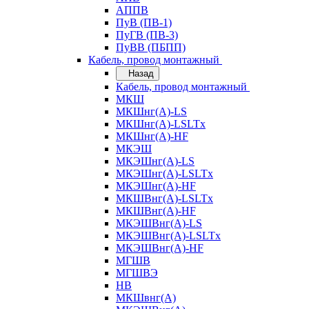
АППВ
ПуВ (ПВ-1)
ПуГВ (ПВ-3)
ПуВВ (ПБПП)
Кабель, провод монтажный
Назад
Кабель, провод монтажный
МКШ
МКШнг(А)-LS
МКШнг(А)-LSLTx
МКШнг(А)-HF
МКЭШ
МКЭШнг(А)-LS
МКЭШнг(А)-LSLTx
МКЭШнг(А)-HF
МКШВнг(A)-LSLTx
МКШВнг(А)-HF
МКЭШВнг(А)-LS
МКЭШВнг(A)-LSLTx
МКЭШВнг(А)-HF
МГШВ
МГШВЭ
НВ
МКШвнг(А)