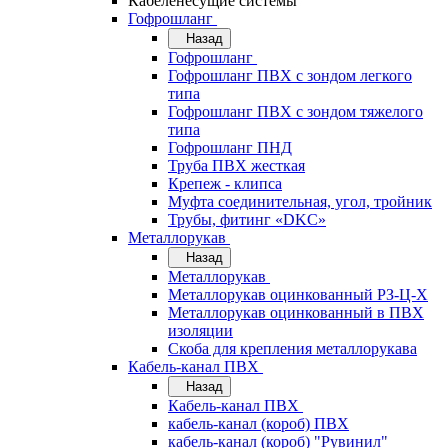
Кабеленесущие системы
Гофрошланг
Назад
Гофрошланг
Гофрошланг ПВХ с зондом легкого
типа
Гофрошланг ПВХ с зондом тяжелого
типа
Гофрошланг ПНД
Труба ПВХ жесткая
Крепеж - клипса
Муфта соединительная, угол, тройник
Трубы, фитинг «DKC»
Металлорукав
Назад
Металлорукав
Металлорукав оцинкованный РЗ-Ц-Х
Металлорукав оцинкованный в ПВХ
изоляции
Скоба для крепления металлорукава
Кабель-канал ПВХ
Назад
Кабель-канал ПВХ
кабель-канал (короб) ПВХ
кабель-канал (короб) "Рувинил"