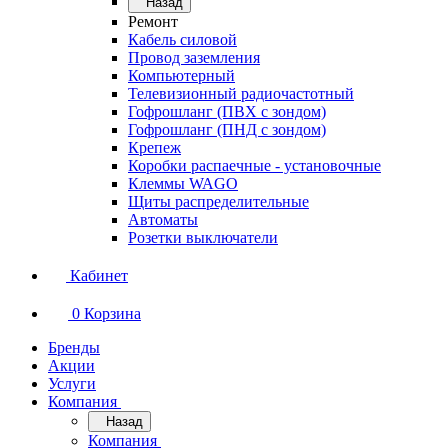
Назад
Ремонт
Кабель силовой
Провод заземления
Компьютерный
Телевизионный радиочастотный
Гофрошланг (ПВХ с зондом)
Гофрошланг (ПНД с зондом)
Крепеж
Коробки распаечные - установочные
Клеммы WAGO
Щиты распределительные
Автоматы
Розетки выключатели
Кабинет
0
Корзина
Бренды
Акции
Услуги
Компания
Назад
Компания