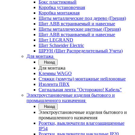
Бокс пластиковый
Коробка установочная
Коробка монтажная
Щиты металлические под дерево (Греция)
Щит ABB встраиваемый и навесные
Щиты металлические цветные (Греция)
Щит ABB встраиваемый и навесные
Щит LEGRAND
Щит Schneider Electric
ЩРУН (Щит Распределительный Учета)
Для монтажа
Назад
Для монтажа
Клеммы WAGO
Стяжки (хомуты) монтажные нейлоновые
Изолента ПВХ
Сигнальная лента "Осторожно! Кабель"
Электроустановочные изделия бытового и
промышленного назначения
Назад
Электроустановочные изделия бытового и
промышленного назначения
Розетки, выключатели влагозащищенные
IP54
Розетки, выключатели накладные IP20