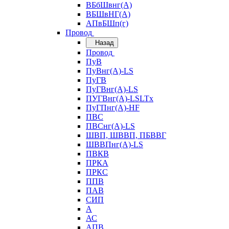
ВБбШвнг(А)
ВБШвНГ(А)
АПвБШп(г)
Провод
Назад
Провод
ПуВ
ПуВнг(А)-LS
ПуГВ
ПуГВнг(А)-LS
ПУГВнг(А)-LSLTx
ПуГПнг(А)-HF
ПВС
ПВСнг(А)-LS
ШВП, ШВВП, ПБВВГ
ШВВПнг(А)-LS
ПВКВ
ПРКА
ПРКС
ППВ
ПАВ
СИП
А
АС
АПВ