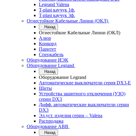
Legrand Valena
T-plast каучук 1ф.
T-plast каучук 3ф.
Огнестойкие Кабельные Линии (ОКЛ)
Назад
Огнестойкие Кабельные Линии (ОКЛ)
Алюр
Конкорд
Паритет
Спецкабель
Оборудование ИЭК
Оборудование Legrand
Назад
Оборудование Legrand
Автоматические выключатели серия DX3-E
Щиты
Устройства защитного отключения (УЗО)
серии DX3
Дифф. автоматические выключатели серии
DX3
Эл.уст. изделия серии – Valena
Распродажа
Оборудование АВВ
Назад