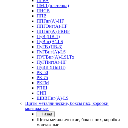
ПГВА
ПМЛ (плетенка)
ПНСВ
ППВ
ППГнг(А)-HF
ППГЭнг(А)-HF
ППГнг(А)-FRHF
ПуВ (ПВ-1)
ПуВнг(А)-LS
ПуГВ (ПВ-3)
ПуГВнг(А)-LS
ПУГВнг(А)-LSLTx
ПуГПнг(А)-HF
ПуВВ (ПБПП)
РК 50
РК 75
РКГМ
РПШ
СИП
ШВВПнг(А)-LS
Щиты металлические, боксы пвх, коробки
монтажные
Назад
Щиты металлические, боксы пвх, коробки
монтажные