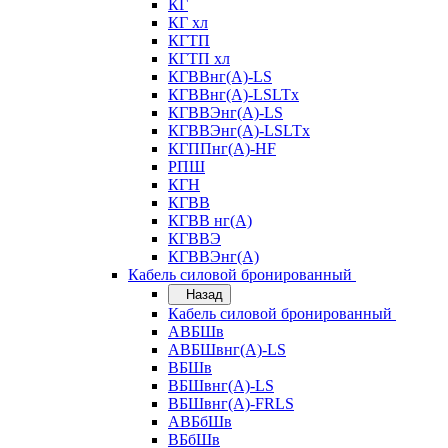
КГ
КГ хл
КГТП
КГТП хл
КГВВнг(А)-LS
КГВВнг(А)-LSLTx
КГВВЭнг(А)-LS
КГВВЭнг(А)-LSLTx
КГППнг(А)-HF
РПШ
КГН
КГВВ
КГВВ нг(А)
КГВВЭ
КГВВЭнг(А)
Кабель силовой бронированный
Назад
Кабель силовой бронированный
АВБШв
АВБШвнг(А)-LS
ВБШв
ВБШвнг(А)-LS
ВБШвнг(А)-FRLS
АВБбШв
ВБбШв