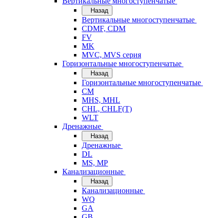
Вертикальные многоступенчатые
Назад
Вертикальные многоступенчатые
CDMF, CDM
FV
MK
MVC, MVS серия
Горизонтальные многоступенчатые
Назад
Горизонтальные многоступенчатые
CM
MHS, MHL
CHL, CHLF(T)
WLT
Дренажные
Назад
Дренажные
DL
MS, MP
Канализационные
Назад
Канализационные
WQ
GA
GB