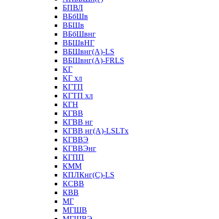
БПВЛ
ВБбШв
ВБШв
ВБбШвнг
ВБШвНГ
ВБШвнг(А)-LS
ВБШвнг(А)-FRLS
КГ
КГ хл
КГТП
КГТП хл
КГН
КГВВ
КГВВ нг
КГВВ нг(А)-LSLTx
КГВВЭ
КГВВЭнг
КГПП
КММ
КПЛКнг(C)-LS
КСВВ
КВВ
МГ
МГШВ
МГШВЭ