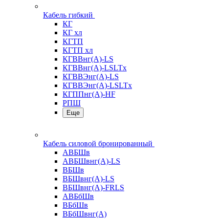
Кабель гибкий
КГ
КГ хл
КГТП
КГТП хл
КГВВнг(А)-LS
КГВВнг(А)-LSLTx
КГВВЭнг(А)-LS
КГВВЭнг(А)-LSLTx
КГППнг(А)-HF
РПШ
Еще
Кабель силовой бронированный
АВБШв
АВБШвнг(А)-LS
ВБШв
ВБШвнг(А)-LS
ВБШвнг(А)-FRLS
АВБбШв
ВБбШв
ВБбШвнг(А)