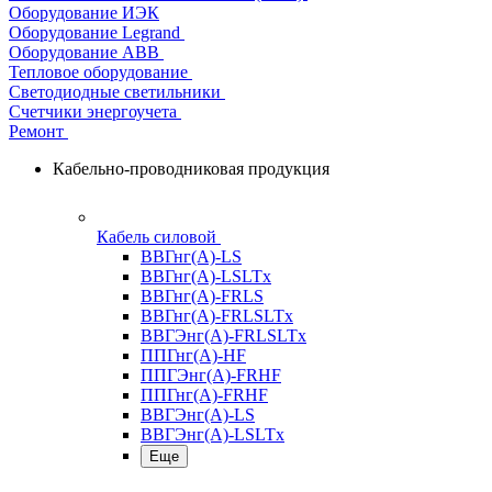
Оборудование ИЭК
Оборудование Legrand
Оборудование АВВ
Тепловое оборудование
Светодиодные светильники
Счетчики энергоучета
Ремонт
Кабельно-проводниковая продукция
Кабель силовой
ВВГнг(А)-LS
ВВГнг(А)-LSLTx
ВВГнг(А)-FRLS
ВВГнг(А)-FRLSLTx
ВВГЭнг(А)-FRLSLTx
ППГнг(А)-HF
ППГЭнг(А)-FRHF
ППГнг(А)-FRHF
ВВГЭнг(А)-LS
ВВГЭнг(А)-LSLTx
Еще