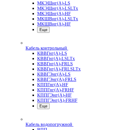
МКЭШнг(А)-LS
МКЭШнг(А)-LSLTx
МКЭШнг(А)-HF
МКШВнг(A)-LSLTx
МКШВнг(А)-HF
Еще
Кабель контрольный
КВВГнг(А)-LS
КВВГнг(А)-LSLTx
КВВГнг(А)-FRLS
КВВГнг(А)-FRLSLTx
КВВГЭнг(А)-LS
КВВГЭнг(А)-FRLS
КППГнг(А)-HF
КППГнг(А)-FRHF
КППГЭнг(А)-HF
КППГЭнг(А)-FRHF
Еще
Кабель водопогружной
ВПП