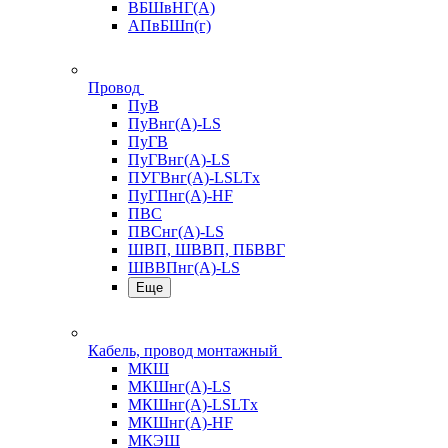
ВБШвНГ(А)
АПвБШп(г)
Провод
ПуВ
ПуВнг(А)-LS
ПуГВ
ПуГВнг(А)-LS
ПУГВнг(А)-LSLTx
ПуГПнг(А)-HF
ПВС
ПВСнг(А)-LS
ШВП, ШВВП, ПБВВГ
ШВВПнг(А)-LS
Еще
Кабель, провод монтажный
МКШ
МКШнг(А)-LS
МКШнг(А)-LSLTx
МКШнг(А)-HF
МКЭШ