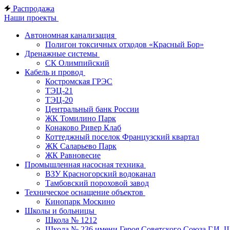
Распродажа
Наши проекты
Автономная канализация
Полигон токсичных отходов «Красный Бор»
Дренажные системы
СК Олимпийский
Кабель и провод
Костромская ГРЭС
ТЭЦ-21
ТЭЦ-20
Центральный банк России
ЖК Томилино Парк
Конаково Ривер Клаб
Коттеджный поселок Французский квартал
ЖК Саларьево Парк
ЖК Равновесие
Промышленная насосная техника
ВЗУ Красногорский водоканал
Тамбовский пороховой завод
Техническое оснащение объектов
Кинопарк Москино
Школы и больницы
Школа № 1212
Школа № 236 имени Героя Советского Союза Г.И. 