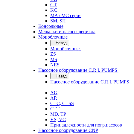
GT
KC
MA / MC серия
SM, SH
Консольные
Мешалки и насосы рецикла
Моноблочные
Назад
Моноблочные
ZS
MS
NES
Насосное оборудование C.R.I. PUMPS
Назад
Насосное оборудование C.R.I. PUMPS
AG
AR
CTC, CTSS
CTT
MD, TP
VS, VC
Принадлежности для погр.насосов
Насосное оборудование CNP