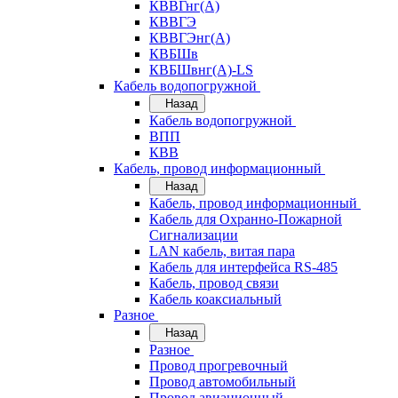
КВВГнг(А)
КВВГЭ
КВВГЭнг(А)
КВБШв
КВБШвнг(А)-LS
Кабель водопогружной
Назад
Кабель водопогружной
ВПП
КВВ
Кабель, провод информационный
Назад
Кабель, провод информационный
Кабель для Охранно-Пожарной
Сигнализации
LAN кабель, витая пара
Кабель для интерфейса RS-485
Кабель, провод связи
Кабель коаксиальный
Разное
Назад
Разное
Провод прогревочный
Провод автомобильный
Провод авиационный