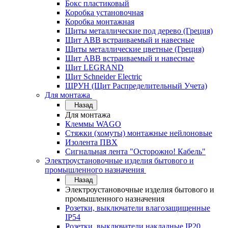
Бокс пластиковый
Коробка установочная
Коробка монтажная
Щиты металлические под дерево (Греция)
Щит ABB встраиваемый и навесные
Щиты металлические цветные (Греция)
Щит ABB встраиваемый и навесные
Щит LEGRAND
Щит Schneider Electric
ЩРУН (Щит Распределительный Учета)
Для монтажа
Назад
Для монтажа
Клеммы WAGO
Стяжки (хомуты) монтажные нейлоновые
Изолента ПВХ
Сигнальная лента "Осторожно! Кабель"
Электроустановочные изделия бытового и
промышленного назначения
Назад
Электроустановочные изделия бытового и
промышленного назначения
Розетки, выключатели влагозащищенные
IP54
Розетки, выключатели накладные IP20