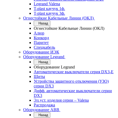
Legrand Valena
T-plast каучук 1ф.
T-plast каучук 3ф.
Огнестойкие Кабельные Линии (ОКЛ)
Назад
Огнестойкие Кабельные Линии (ОКЛ)
Алюр
Конкорд
Паритет
Спецкабель
Оборудование ИЭК
Оборудование Legrand
Назад
Оборудование Legrand
Автоматические выключатели серия DX3-E
Щиты
Устройства защитного отключения (УЗО)
серии DX3
Дифф. автоматические выключатели серии
DX3
Эл.уст. изделия серии – Valena
Распродажа
Оборудование АВВ
Назад