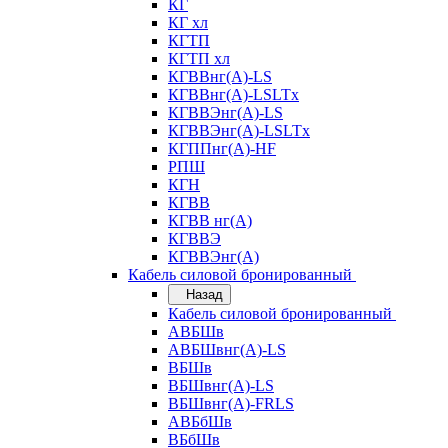
КГ
КГ хл
КГТП
КГТП хл
КГВВнг(А)-LS
КГВВнг(А)-LSLTx
КГВВЭнг(А)-LS
КГВВЭнг(А)-LSLTx
КГППнг(А)-HF
РПШ
КГН
КГВВ
КГВВ нг(А)
КГВВЭ
КГВВЭнг(А)
Кабель силовой бронированный
Назад
Кабель силовой бронированный
АВБШв
АВБШвнг(А)-LS
ВБШв
ВБШвнг(А)-LS
ВБШвнг(А)-FRLS
АВБбШв
ВБбШв