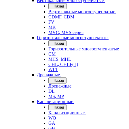
Вертикальные многоступенчатые
Назад
Вертикальные многоступенчатые
CDMF, CDM
FV
MK
MVC, MVS серия
Горизонтальные многоступенчатые
Назад
Горизонтальные многоступенчатые
CM
MHS, MHL
CHL, CHLF(T)
WLT
Дренажные
Назад
Дренажные
DL
MS, MP
Канализационные
Назад
Канализационные
WQ
GA
GB