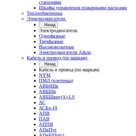
станциями
Шкафы управления пожарными насосами
Теплообменники
Электродвигатели
Назад
Электродвигатели
Однофазные
Трехфазные
Высоковольтные
Электродвигатели Aikon
Кабель и провод (по маркам)
Назад
Кабель и провод (по маркам)
NYM
ПМЛ (плетенка)
АВБбШв
АВБШв
АВБШвнг(А)-LS
АС
АСБл-10
АПВ
ПАВ
АППВ
АПвПуг
АПвБШп(г)