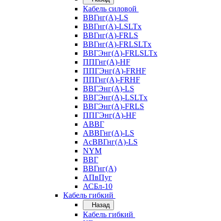
Кабель силовой
ВВГнг(А)-LS
ВВГнг(А)-LSLTx
ВВГнг(А)-FRLS
ВВГнг(А)-FRLSLTx
ВВГЭнг(А)-FRLSLTx
ППГнг(А)-HF
ППГЭнг(А)-FRHF
ППГнг(А)-FRHF
ВВГЭнг(А)-LS
ВВГЭнг(А)-LSLTx
ВВГЭнг(А)-FRLS
ППГЭнг(А)-HF
АВВГ
АВВГнг(А)-LS
АсВВГнг(А)-LS
NYM
ВВГ
ВВГнг(А)
АПвПуг
АСБл-10
Кабель гибкий
Назад
Кабель гибкий