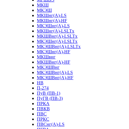
МКШ
МКЭШ
МКШнг(А)-LS
МКШнг(А)-HF
МКЭШнг(А)-LS
МКШнг(А)-LSLTx
МКШВнг(A)-LSLTx
МКЭШнг(А)-LSLTx
МКЭШВнг(A)-LSLTx
МКЭШнг(А)-HF
МКШвнг
МКШВнг(А)-HF
МКЭШВнг
МКЭШВнг(А)-LS
МКЭШВнг(А)-HF
НВ
П-274
ПуВ (ПВ-1)
ПуГВ (ПВ-3)
ПРКА
ПВКВ
ПВС
ПРКС
ПВСнг(А)-LS