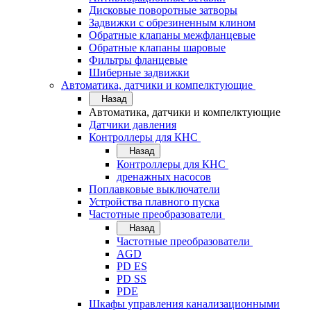
Дисковые поворотные затворы
Задвижки с обрезиненным клином
Обратные клапаны межфланцевые
Обратные клапаны шаровые
Фильтры фланцевые
Шиберные задвижки
Автоматика, датчики и компелктующие
Назад
Автоматика, датчики и компелктующие
Датчики давления
Контроллеры для КНС
Назад
Контроллеры для КНС
дренажных насосов
Поплавковые выключатели
Устройства плавного пуска
Частотные преобразователи
Назад
Частотные преобразователи
AGD
PD ES
PD SS
PDE
Шкафы управления канализационными