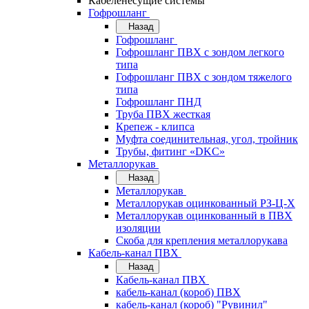
Кабеленесущие системы
Гофрошланг
Назад
Гофрошланг
Гофрошланг ПВХ с зондом легкого
типа
Гофрошланг ПВХ с зондом тяжелого
типа
Гофрошланг ПНД
Труба ПВХ жесткая
Крепеж - клипса
Муфта соединительная, угол, тройник
Трубы, фитинг «DKC»
Металлорукав
Назад
Металлорукав
Металлорукав оцинкованный РЗ-Ц-Х
Металлорукав оцинкованный в ПВХ
изоляции
Скоба для крепления металлорукава
Кабель-канал ПВХ
Назад
Кабель-канал ПВХ
кабель-канал (короб) ПВХ
кабель-канал (короб) "Рувинил"