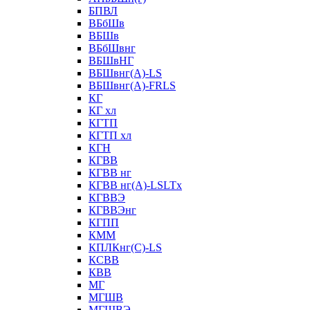
БПВЛ
ВБбШв
ВБШв
ВБбШвнг
ВБШвНГ
ВБШвнг(А)-LS
ВБШвнг(А)-FRLS
КГ
КГ хл
КГТП
КГТП хл
КГН
КГВВ
КГВВ нг
КГВВ нг(А)-LSLTx
КГВВЭ
КГВВЭнг
КГПП
КММ
КПЛКнг(C)-LS
КСВВ
КВВ
МГ
МГШВ
МГШВЭ