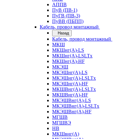
АППВ
ПуВ (ПВ-1)
ПуГВ (ПВ-3)
ПуВВ (ПБПП)
Кабель, провод монтажный
Назад
Кабель, провод монтажный
МКШ
МКШнг(А)-LS
МКШнг(А)-LSLTx
МКШнг(А)-HF
МКЭШ
МКЭШнг(А)-LS
МКЭШнг(А)-LSLTx
МКЭШнг(А)-HF
МКШВнг(A)-LSLTx
МКШВнг(А)-HF
МКЭШВнг(А)-LS
МКЭШВнг(A)-LSLTx
МКЭШВнг(А)-HF
МГШВ
МГШВЭ
НВ
МКШвнг(А)