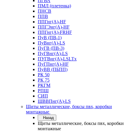
ПГВА
ПМЛ (плетенка)
ПНСВ
ППВ
ППГнг(А)-HF
ППГЭнг(А)-HF
ППГнг(А)-FRHF
ПуВ (ПВ-1)
ПуВнг(А)-LS
ПуГВ (ПВ-3)
ПуГВнг(А)-LS
ПУГВнг(А)-LSLTx
ПуГПнг(А)-HF
ПуВВ (ПБПП)
РК 50
РК 75
РКГМ
РПШ
СИП
ШВВПнг(А)-LS
Щиты металлические, боксы пвх, коробки
монтажные
Назад
Щиты металлические, боксы пвх, коробки
монтажные