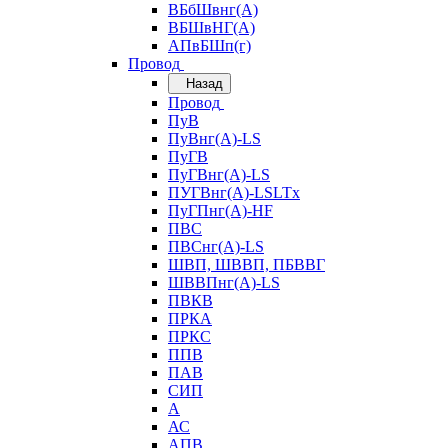
ВБбШвнг(А)
ВБШвНГ(А)
АПвБШп(г)
Провод
Назад
Провод
ПуВ
ПуВнг(А)-LS
ПуГВ
ПуГВнг(А)-LS
ПУГВнг(А)-LSLTx
ПуГПнг(А)-HF
ПВС
ПВСнг(А)-LS
ШВП, ШВВП, ПБВВГ
ШВВПнг(А)-LS
ПВКВ
ПРКА
ПРКС
ППВ
ПАВ
СИП
А
АС
АПВ