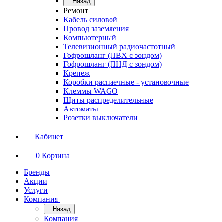
Назад
Ремонт
Кабель силовой
Провод заземления
Компьютерный
Телевизионный радиочастотный
Гофрошланг (ПВХ с зондом)
Гофрошланг (ПНД с зондом)
Крепеж
Коробки распаечные - установочные
Клеммы WAGO
Щиты распределительные
Автоматы
Розетки выключатели
Кабинет
0
Корзина
Бренды
Акции
Услуги
Компания
Назад
Компания