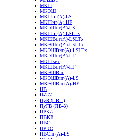
МКШ
МКЭШ
МКШнг(А)-LS
МКШнг(А)-HF
МКЭШнг(А)-LS
МКШнг(А)-LSLTx
МКШВнг(A)-LSLTx
МКЭШнг(А)-LSLTx
МКЭШВнг(A)-LSLTx
МКЭШнг(А)-HF
МКШвнг
МКШВнг(А)-HF
МКЭШВнг
МКЭШВнг(А)-LS
МКЭШВнг(А)-HF
НВ
П-274
ПуВ (ПВ-1)
ПуГВ (ПВ-3)
ПРКА
ПВКВ
ПВС
ПРКС
ПВСнг(А)-LS