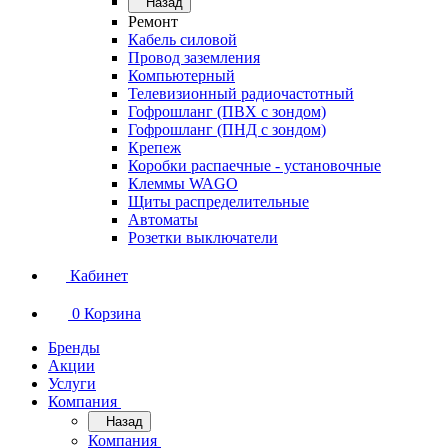
Назад
Ремонт
Кабель силовой
Провод заземления
Компьютерный
Телевизионный радиочастотный
Гофрошланг (ПВХ с зондом)
Гофрошланг (ПНД с зондом)
Крепеж
Коробки распаечные - установочные
Клеммы WAGO
Щиты распределительные
Автоматы
Розетки выключатели
Кабинет
0
Корзина
Бренды
Акции
Услуги
Компания
Назад
Компания