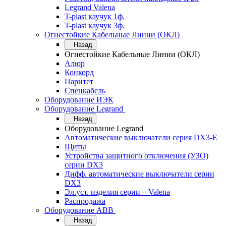
Legrand Valena
T-plast каучук 1ф.
T-plast каучук 3ф.
Огнестойкие Кабельные Линии (ОКЛ)
Назад
Огнестойкие Кабельные Линии (ОКЛ)
Алюр
Конкорд
Паритет
Спецкабель
Оборудование ИЭК
Оборудование Legrand
Назад
Оборудование Legrand
Автоматические выключатели серия DX3-E
Щиты
Устройства защитного отключения (УЗО)
серии DX3
Дифф. автоматические выключатели серии
DX3
Эл.уст. изделия серии – Valena
Распродажа
Оборудование АВВ
Назад