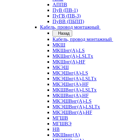
АППВ
ПуВ (ПВ-1)
ПуГВ (ПВ-3)
ПуВВ (ПБПП)
Кабель, провод монтажный
Назад
Кабель, провод монтажный
МКШ
МКШнг(А)-LS
МКШнг(А)-LSLTx
МКШнг(А)-HF
МКЭШ
МКЭШнг(А)-LS
МКЭШнг(А)-LSLTx
МКЭШнг(А)-HF
МКШВнг(A)-LSLTx
МКШВнг(А)-HF
МКЭШВнг(А)-LS
МКЭШВнг(A)-LSLTx
МКЭШВнг(А)-HF
МГШВ
МГШВЭ
НВ
МКШвнг(А)