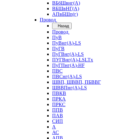
ВБбШвнг(А)
ВБШвНГ(А)
АПвБШп(г)
Провод
Назад
Провод
ПуВ
ПуВнг(А)-LS
ПуГВ
ПуГВнг(А)-LS
ПУГВнг(А)-LSLTx
ПуГПнг(А)-HF
ПВС
ПВСнг(А)-LS
ШВП, ШВВП, ПБВВГ
ШВВПнг(А)-LS
ПВКВ
ПРКА
ПРКС
ППВ
ПАВ
СИП
А
АС
АПВ