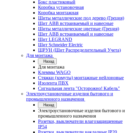
Бокс пластиковый
Коробка установочная
Коробка монтажная
Щиты металлические под дерево (Греция)
Щит ABB встраиваемый и навесные
Щиты металлические цветные (Греция)
Щит ABB встраиваемый и навесные
Щит LEGRAND
Щит Schneider Electric
ЩРУН (Щит Распределительный Учета)
Для монтажа
Назад
Для монтажа
Клеммы WAGO
Стяжки (хомуты) монтажные нейлоновые
Изолента ПВХ
Сигнальная лента "Осторожно! Кабель"
Электроустановочные изделия бытового и
промышленного назначения
Назад
Электроустановочные изделия бытового и
промышленного назначения
Розетки, выключатели влагозащищенные
IP54
Розетки, выключатели накладные IP20