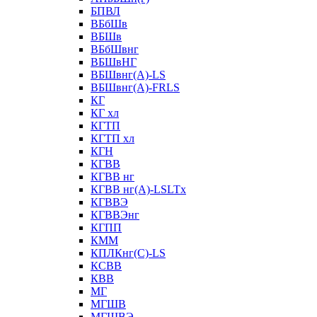
БПВЛ
ВБбШв
ВБШв
ВБбШвнг
ВБШвНГ
ВБШвнг(А)-LS
ВБШвнг(А)-FRLS
КГ
КГ хл
КГТП
КГТП хл
КГН
КГВВ
КГВВ нг
КГВВ нг(А)-LSLTx
КГВВЭ
КГВВЭнг
КГПП
КММ
КПЛКнг(C)-LS
КСВВ
КВВ
МГ
МГШВ
МГШВЭ