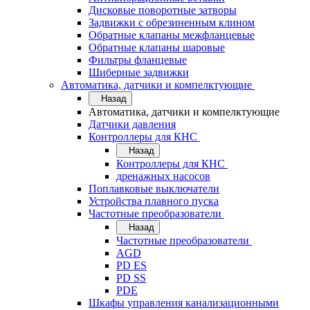
Дисковые поворотные затворы
Задвижки с обрезиненным клином
Обратные клапаны межфланцевые
Обратные клапаны шаровые
Фильтры фланцевые
Шиберные задвижки
Автоматика, датчики и компелктующие
Назад
Автоматика, датчики и компелктующие
Датчики давления
Контроллеры для КНС
Назад
Контроллеры для КНС
дренажных насосов
Поплавковые выключатели
Устройства плавного пуска
Частотные преобразователи
Назад
Частотные преобразователи
AGD
PD ES
PD SS
PDE
Шкафы управления канализационными