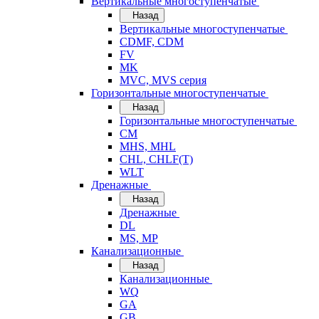
Вертикальные многоступенчатые
Назад
Вертикальные многоступенчатые
CDMF, CDM
FV
MK
MVC, MVS серия
Горизонтальные многоступенчатые
Назад
Горизонтальные многоступенчатые
CM
MHS, MHL
CHL, CHLF(T)
WLT
Дренажные
Назад
Дренажные
DL
MS, MP
Канализационные
Назад
Канализационные
WQ
GA
GB