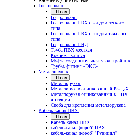
Кабеленесущие системы
Гофрошланг
Назад
Гофрошланг
Гофрошланг ПВХ с зондом легкого
типа
Гофрошланг ПВХ с зондом тяжелого
типа
Гофрошланг ПНД
Труба ПВХ жесткая
Крепеж - клипса
Муфта соединительная, угол, тройник
Трубы, фитинг «DKC»
Металлорукав
Назад
Металлорукав
Металлорукав оцинкованный РЗ-Ц-Х
Металлорукав оцинкованный в ПВХ
изоляции
Скоба для крепления металлорукава
Кабель-канал ПВХ
Назад
Кабель-канал ПВХ
кабель-канал (короб) ПВХ
кабель-канал (короб) "Рувинил"