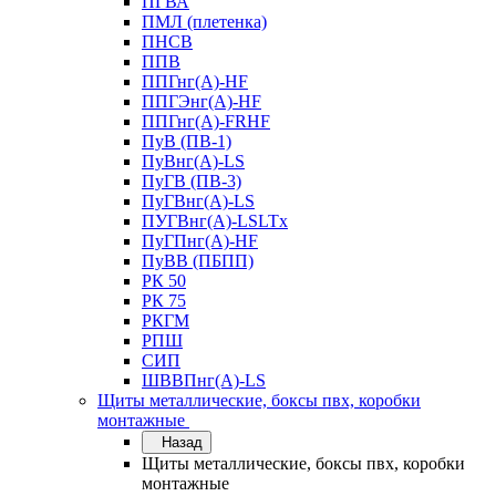
ПГВА
ПМЛ (плетенка)
ПНСВ
ППВ
ППГнг(А)-HF
ППГЭнг(А)-HF
ППГнг(А)-FRHF
ПуВ (ПВ-1)
ПуВнг(А)-LS
ПуГВ (ПВ-3)
ПуГВнг(А)-LS
ПУГВнг(А)-LSLTx
ПуГПнг(А)-HF
ПуВВ (ПБПП)
РК 50
РК 75
РКГМ
РПШ
СИП
ШВВПнг(А)-LS
Щиты металлические, боксы пвх, коробки
монтажные
Назад
Щиты металлические, боксы пвх, коробки
монтажные