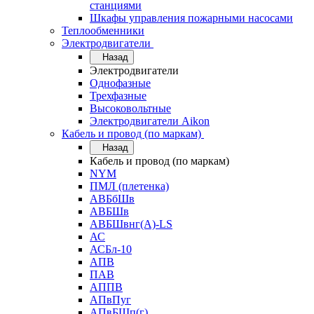
станциями
Шкафы управления пожарными насосами
Теплообменники
Электродвигатели
Назад
Электродвигатели
Однофазные
Трехфазные
Высоковольтные
Электродвигатели Aikon
Кабель и провод (по маркам)
Назад
Кабель и провод (по маркам)
NYM
ПМЛ (плетенка)
АВБбШв
АВБШв
АВБШвнг(А)-LS
АС
АСБл-10
АПВ
ПАВ
АППВ
АПвПуг
АПвБШп(г)