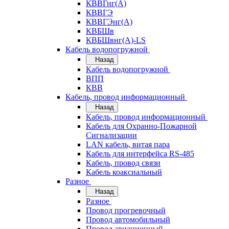
КВВГнг(А)
КВВГЭ
КВВГЭнг(А)
КВБШв
КВБШвнг(А)-LS
Кабель водопогружной
Назад
Кабель водопогружной
ВПП
КВВ
Кабель, провод информационный
Назад
Кабель, провод информационный
Кабель для Охранно-Пожарной
Сигнализации
LAN кабель, витая пара
Кабель для интерфейса RS-485
Кабель, провод связи
Кабель коаксиальный
Разное
Назад
Разное
Провод прогревочный
Провод автомобильный
Провод авиационный