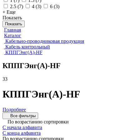
1
(
7
)
1.5
(
7
)
2.5
(
7
)
4
(
3
)
6
(
3
)
+ Еще
Показать
Показать
Главная
Каталог
Кабельно-проводниковая продукция
Кабель контрольный
КППГЭнг(А)-HF
КППГЭнг(А)-HF
33
КППГЭнг(А)-HF
Подробнее
Все фильтры
По возрастанию сортировки
С начала алфавита
С конца алфавита
По возрастанию сортировки