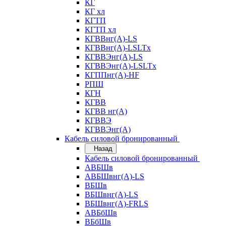
КГ
КГ хл
КГТП
КГТП хл
КГВВнг(А)-LS
КГВВнг(А)-LSLTx
КГВВЭнг(А)-LS
КГВВЭнг(А)-LSLTx
КГППнг(А)-HF
РПШ
КГН
КГВВ
КГВВ нг(А)
КГВВЭ
КГВВЭнг(А)
Кабель силовой бронированный
Назад
Кабель силовой бронированный
АВБШв
АВБШвнг(А)-LS
ВБШв
ВБШвнг(А)-LS
ВБШвнг(А)-FRLS
АВБбШв
ВБбШв