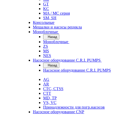
GT
KC
MA / MC серия
SM, SH
Консольные
Мешалки и насосы рецикла
Моноблочные
Назад
Моноблочные
ZS
MS
NES
Насосное оборудование C.R.I. PUMPS
Назад
Насосное оборудование C.R.I. PUMPS
AG
AR
CTC, CTSS
CTT
MD, TP
VS, VC
Принадлежности для погр.насосов
Насосное оборудование CNP