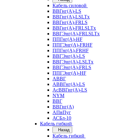
Кабель силовой
ВВГнг(А)-LS
ВВГнг(А)-LSLTx
ВВГнг(А)-FRLS
ВВГнг(А)-FRLSLTx
ВВГЭнг(А)-FRLSLTx
ППГнг(А)-HF
ППГЭнг(А)-FRHF
ППГнг(А)-FRHF
ВВГЭнг(А)-LS
ВВГЭнг(А)-LSLTx
ВВГЭнг(А)-FRLS
ППГЭнг(А)-HF
АВВГ
АВВГнг(А)-LS
АсВВГнг(А)-LS
NYM
ВВГ
ВВГнг(А)
АПвПуг
АСБл-10
Кабель гибкий
Назад
Кабель гибкий