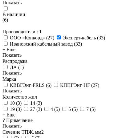
Показать
В наличии
(
6
)
Производители
: 1
ООО «Конкорд»
(
27
)
Эксперт-кабель
(
33
)
Ивановский кабельный завод
(
33
)
+ Еще
Показать
Распродажа
ДА
(
1
)
Показать
Марка
КВВГЭнг-FRLS
(
6
)
КППГЭнг-HF
(
27
)
Показать
Количество жил
10
(
3
)
14
(
3
)
19
(
3
)
27
(
3
)
4
(
5
)
5
(
5
)
7
(
5
)
+ Еще
?
Примечание
Показать
Сечение ТПЖ, мм2