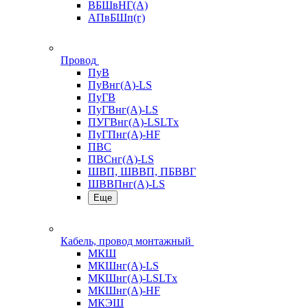
ВБШвНГ(А)
АПвБШп(г)
Провод
ПуВ
ПуВнг(А)-LS
ПуГВ
ПуГВнг(А)-LS
ПУГВнг(А)-LSLTx
ПуГПнг(А)-HF
ПВС
ПВСнг(А)-LS
ШВП, ШВВП, ПБВВГ
ШВВПнг(А)-LS
Еще
Кабель, провод монтажный
МКШ
МКШнг(А)-LS
МКШнг(А)-LSLTx
МКШнг(А)-HF
МКЭШ