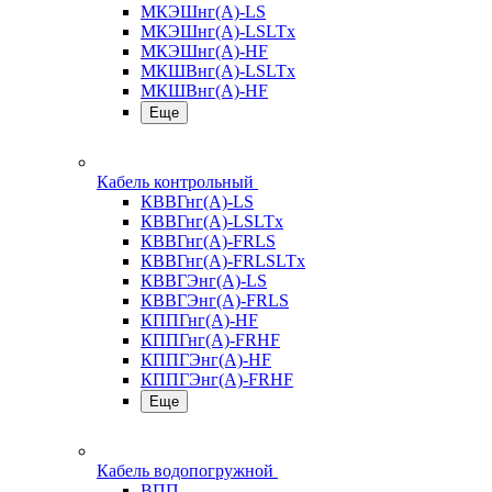
МКЭШнг(А)-LS
МКЭШнг(А)-LSLTx
МКЭШнг(А)-HF
МКШВнг(A)-LSLTx
МКШВнг(А)-HF
Еще
Кабель контрольный
КВВГнг(А)-LS
КВВГнг(А)-LSLTx
КВВГнг(А)-FRLS
КВВГнг(А)-FRLSLTx
КВВГЭнг(А)-LS
КВВГЭнг(А)-FRLS
КППГнг(А)-HF
КППГнг(А)-FRHF
КППГЭнг(А)-HF
КППГЭнг(А)-FRHF
Еще
Кабель водопогружной
ВПП