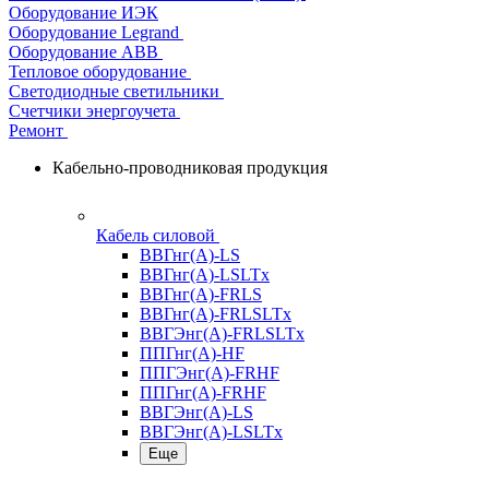
Оборудование ИЭК
Оборудование Legrand
Оборудование АВВ
Тепловое оборудование
Светодиодные светильники
Счетчики энергоучета
Ремонт
Кабельно-проводниковая продукция
Кабель силовой
ВВГнг(А)-LS
ВВГнг(А)-LSLTx
ВВГнг(А)-FRLS
ВВГнг(А)-FRLSLTx
ВВГЭнг(А)-FRLSLTx
ППГнг(А)-HF
ППГЭнг(А)-FRHF
ППГнг(А)-FRHF
ВВГЭнг(А)-LS
ВВГЭнг(А)-LSLTx
Еще