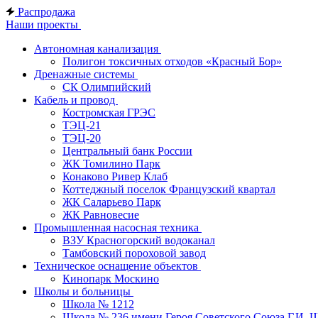
Распродажа
Наши проекты
Автономная канализация
Полигон токсичных отходов «Красный Бор»
Дренажные системы
СК Олимпийский
Кабель и провод
Костромская ГРЭС
ТЭЦ-21
ТЭЦ-20
Центральный банк России
ЖК Томилино Парк
Конаково Ривер Клаб
Коттеджный поселок Французский квартал
ЖК Саларьево Парк
ЖК Равновесие
Промышленная насосная техника
ВЗУ Красногорский водоканал
Тамбовский пороховой завод
Техническое оснащение объектов
Кинопарк Москино
Школы и больницы
Школа № 1212
Школа № 236 имени Героя Советского Союза Г.И. 