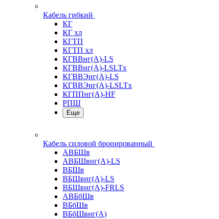
Кабель гибкий
КГ
КГ хл
КГТП
КГТП хл
КГВВнг(А)-LS
КГВВнг(А)-LSLTx
КГВВЭнг(А)-LS
КГВВЭнг(А)-LSLTx
КГППнг(А)-HF
РПШ
Еще
Кабель силовой бронированный
АВБШв
АВБШвнг(А)-LS
ВБШв
ВБШвнг(А)-LS
ВБШвнг(А)-FRLS
АВБбШв
ВБбШв
ВБбШвнг(А)