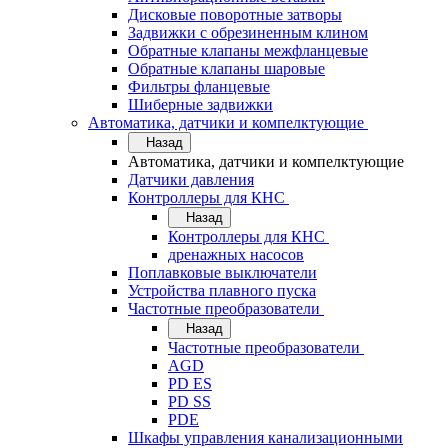
Дисковые поворотные затворы
Задвижки с обрезиненным клином
Обратные клапаны межфланцевые
Обратные клапаны шаровые
Фильтры фланцевые
Шиберные задвижки
Автоматика, датчики и компелктующие
Назад
Автоматика, датчики и компелктующие
Датчики давления
Контроллеры для КНС
Назад
Контроллеры для КНС
дренажных насосов
Поплавковые выключатели
Устройства плавного пуска
Частотные преобразователи
Назад
Частотные преобразователи
AGD
PD ES
PD SS
PDE
Шкафы управления канализационными