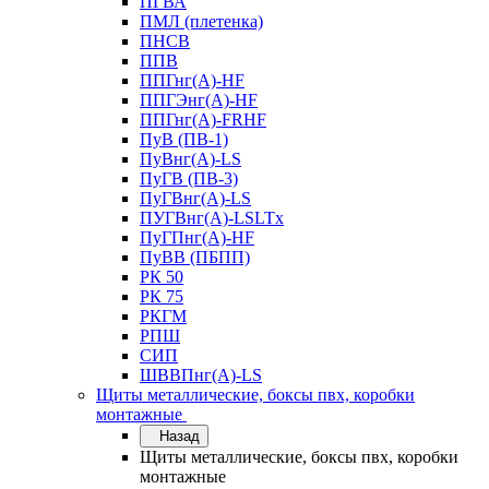
ПГВА
ПМЛ (плетенка)
ПНСВ
ППВ
ППГнг(А)-HF
ППГЭнг(А)-HF
ППГнг(А)-FRHF
ПуВ (ПВ-1)
ПуВнг(А)-LS
ПуГВ (ПВ-3)
ПуГВнг(А)-LS
ПУГВнг(А)-LSLTx
ПуГПнг(А)-HF
ПуВВ (ПБПП)
РК 50
РК 75
РКГМ
РПШ
СИП
ШВВПнг(А)-LS
Щиты металлические, боксы пвх, коробки
монтажные
Назад
Щиты металлические, боксы пвх, коробки
монтажные