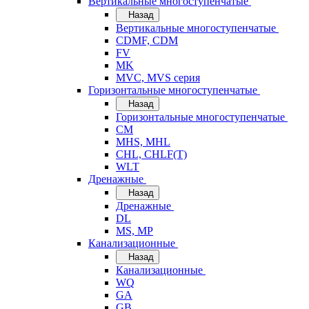
Вертикальные многоступенчатые
Назад
Вертикальные многоступенчатые
CDMF, CDM
FV
MK
MVC, MVS серия
Горизонтальные многоступенчатые
Назад
Горизонтальные многоступенчатые
CM
MHS, MHL
CHL, CHLF(T)
WLT
Дренажные
Назад
Дренажные
DL
MS, MP
Канализационные
Назад
Канализационные
WQ
GA
GB