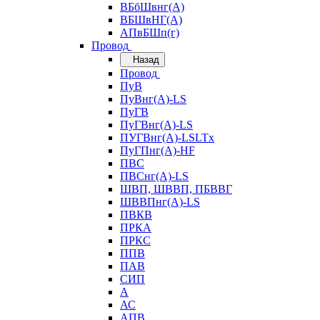
ВБбШвнг(А)
ВБШвНГ(А)
АПвБШп(г)
Провод
Назад
Провод
ПуВ
ПуВнг(А)-LS
ПуГВ
ПуГВнг(А)-LS
ПУГВнг(А)-LSLTx
ПуГПнг(А)-HF
ПВС
ПВСнг(А)-LS
ШВП, ШВВП, ПБВВГ
ШВВПнг(А)-LS
ПВКВ
ПРКА
ПРКС
ППВ
ПАВ
СИП
А
АС
АПВ