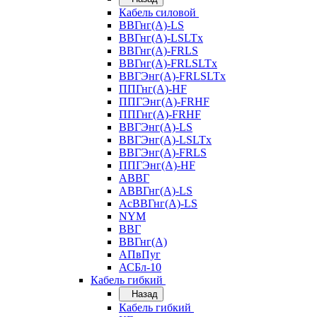
Кабель силовой
ВВГнг(А)-LS
ВВГнг(А)-LSLTx
ВВГнг(А)-FRLS
ВВГнг(А)-FRLSLTx
ВВГЭнг(А)-FRLSLTx
ППГнг(А)-HF
ППГЭнг(А)-FRHF
ППГнг(А)-FRHF
ВВГЭнг(А)-LS
ВВГЭнг(А)-LSLTx
ВВГЭнг(А)-FRLS
ППГЭнг(А)-HF
АВВГ
АВВГнг(А)-LS
АсВВГнг(А)-LS
NYM
ВВГ
ВВГнг(А)
АПвПуг
АСБл-10
Кабель гибкий
Назад
Кабель гибкий