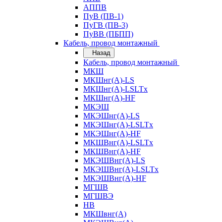
АППВ
ПуВ (ПВ-1)
ПуГВ (ПВ-3)
ПуВВ (ПБПП)
Кабель, провод монтажный
Назад
Кабель, провод монтажный
МКШ
МКШнг(А)-LS
МКШнг(А)-LSLTx
МКШнг(А)-HF
МКЭШ
МКЭШнг(А)-LS
МКЭШнг(А)-LSLTx
МКЭШнг(А)-HF
МКШВнг(A)-LSLTx
МКШВнг(А)-HF
МКЭШВнг(А)-LS
МКЭШВнг(A)-LSLTx
МКЭШВнг(А)-HF
МГШВ
МГШВЭ
НВ
МКШвнг(А)