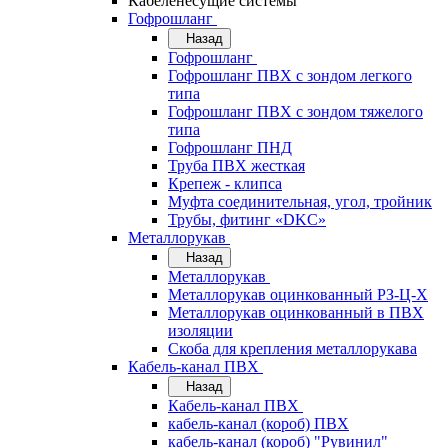
Кабеленесущие системы
Гофрошланг
Назад
Гофрошланг
Гофрошланг ПВХ с зондом легкого
типа
Гофрошланг ПВХ с зондом тяжелого
типа
Гофрошланг ПНД
Труба ПВХ жесткая
Крепеж - клипса
Муфта соединительная, угол, тройник
Трубы, фитинг «DKC»
Металлорукав
Назад
Металлорукав
Металлорукав оцинкованный РЗ-Ц-Х
Металлорукав оцинкованный в ПВХ
изоляции
Скоба для крепления металлорукава
Кабель-канал ПВХ
Назад
Кабель-канал ПВХ
кабель-канал (короб) ПВХ
кабель-канал (короб) "Рувинил"