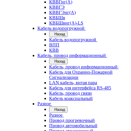
КВВГнг(А)
КВВГЭ
КВВГЭнг(А)
КВБШв
КВБШвнг(А)-LS
Кабель водопогружной
Назад
Кабель водопогружной
ВПП
КВВ
Кабель, провод информационный
Назад
Кабель, провод информационный
Кабель для Охранно-Пожарной
Сигнализации
LAN кабель, витая пара
Кабель для интерфейса RS-485
Кабель, провод связи
Кабель коаксиальный
Разное
Назад
Разное
Провод прогревочный
Провод автомобильный
Провод авиационный