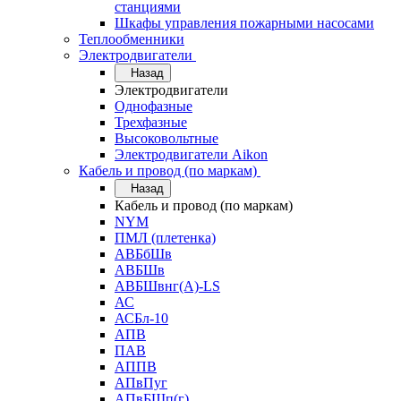
станциями
Шкафы управления пожарными насосами
Теплообменники
Электродвигатели
Назад
Электродвигатели
Однофазные
Трехфазные
Высоковольтные
Электродвигатели Aikon
Кабель и провод (по маркам)
Назад
Кабель и провод (по маркам)
NYM
ПМЛ (плетенка)
АВБбШв
АВБШв
АВБШвнг(А)-LS
АС
АСБл-10
АПВ
ПАВ
АППВ
АПвПуг
АПвБШп(г)