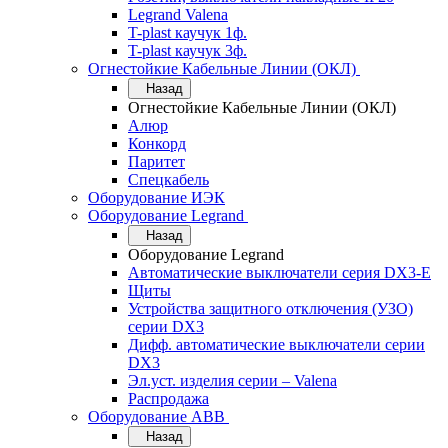
Legrand Valena
T-plast каучук 1ф.
T-plast каучук 3ф.
Огнестойкие Кабельные Линии (ОКЛ)
Назад
Огнестойкие Кабельные Линии (ОКЛ)
Алюр
Конкорд
Паритет
Спецкабель
Оборудование ИЭК
Оборудование Legrand
Назад
Оборудование Legrand
Автоматические выключатели серия DX3-E
Щиты
Устройства защитного отключения (УЗО)
серии DX3
Дифф. автоматические выключатели серии
DX3
Эл.уст. изделия серии – Valena
Распродажа
Оборудование АВВ
Назад