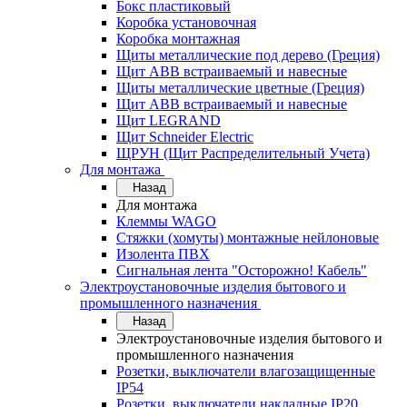
Бокс пластиковый
Коробка установочная
Коробка монтажная
Щиты металлические под дерево (Греция)
Щит ABB встраиваемый и навесные
Щиты металлические цветные (Греция)
Щит ABB встраиваемый и навесные
Щит LEGRAND
Щит Schneider Electric
ЩРУН (Щит Распределительный Учета)
Для монтажа
Назад
Для монтажа
Клеммы WAGO
Стяжки (хомуты) монтажные нейлоновые
Изолента ПВХ
Сигнальная лента "Осторожно! Кабель"
Электроустановочные изделия бытового и
промышленного назначения
Назад
Электроустановочные изделия бытового и
промышленного назначения
Розетки, выключатели влагозащищенные
IP54
Розетки, выключатели накладные IP20