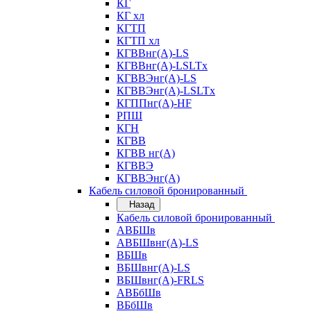
КГ
КГ хл
КГТП
КГТП хл
КГВВнг(А)-LS
КГВВнг(А)-LSLTx
КГВВЭнг(А)-LS
КГВВЭнг(А)-LSLTx
КГППнг(А)-HF
РПШ
КГН
КГВВ
КГВВ нг(А)
КГВВЭ
КГВВЭнг(А)
Кабель силовой бронированный
Назад
Кабель силовой бронированный
АВБШв
АВБШвнг(А)-LS
ВБШв
ВБШвнг(А)-LS
ВБШвнг(А)-FRLS
АВБбШв
ВБбШв