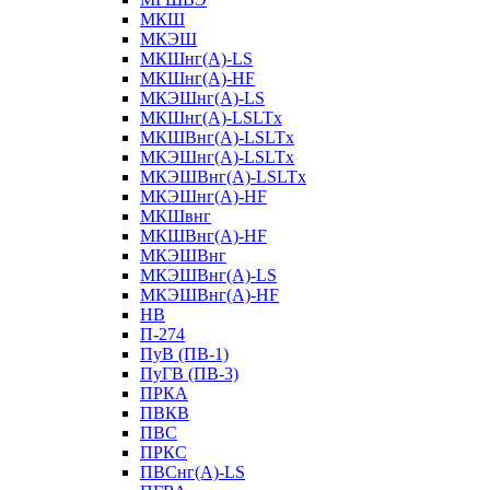
МКШ
МКЭШ
МКШнг(А)-LS
МКШнг(А)-HF
МКЭШнг(А)-LS
МКШнг(А)-LSLTx
МКШВнг(A)-LSLTx
МКЭШнг(А)-LSLTx
МКЭШВнг(A)-LSLTx
МКЭШнг(А)-HF
МКШвнг
МКШВнг(А)-HF
МКЭШВнг
МКЭШВнг(А)-LS
МКЭШВнг(А)-HF
НВ
П-274
ПуВ (ПВ-1)
ПуГВ (ПВ-3)
ПРКА
ПВКВ
ПВС
ПРКС
ПВСнг(А)-LS