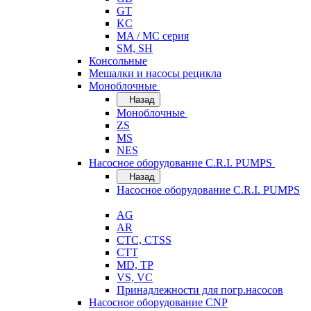
GT
KC
MA / MC серия
SM, SH
Консольные
Мешалки и насосы рецикла
Моноблочные
Назад
Моноблочные
ZS
MS
NES
Насосное оборудование C.R.I. PUMPS
Назад
Насосное оборудование C.R.I. PUMPS
AG
AR
CTC, CTSS
CTT
MD, TP
VS, VC
Принадлежности для погр.насосов
Насосное оборудование CNP