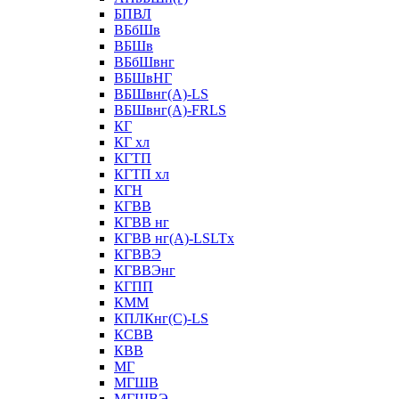
БПВЛ
ВБбШв
ВБШв
ВБбШвнг
ВБШвНГ
ВБШвнг(А)-LS
ВБШвнг(А)-FRLS
КГ
КГ хл
КГТП
КГТП хл
КГН
КГВВ
КГВВ нг
КГВВ нг(А)-LSLTx
КГВВЭ
КГВВЭнг
КГПП
КММ
КПЛКнг(C)-LS
КСВВ
КВВ
МГ
МГШВ
МГШВЭ