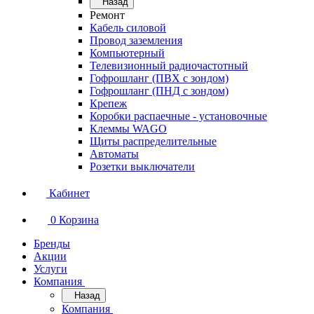
Назад
Ремонт
Кабель силовой
Провод заземления
Компьютерный
Телевизионный радиочастотный
Гофрошланг (ПВХ с зондом)
Гофрошланг (ПНД с зондом)
Крепеж
Коробки распаечные - установочные
Клеммы WAGO
Щиты распределительные
Автоматы
Розетки выключатели
Кабинет
0
Корзина
Бренды
Акции
Услуги
Компания
Назад
Компания