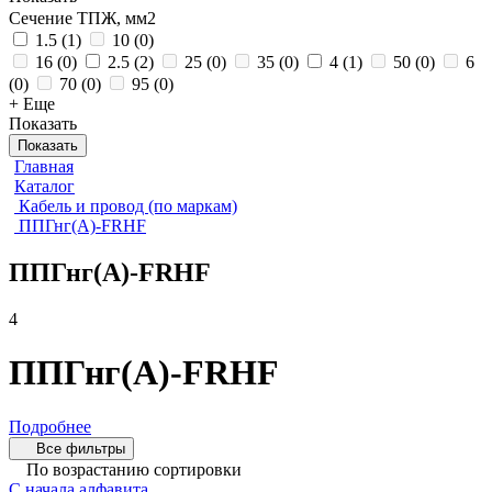
Сечение ТПЖ, мм2
1.5
(
1
)
10
(
0
)
16
(
0
)
2.5
(
2
)
25
(
0
)
35
(
0
)
4
(
1
)
50
(
0
)
6
(
0
)
70
(
0
)
95
(
0
)
+ Еще
Показать
Показать
Главная
Каталог
Кабель и провод (по маркам)
ППГнг(А)-FRHF
ППГнг(А)-FRHF
4
ППГнг(А)-FRHF
Подробнее
Все фильтры
По возрастанию сортировки
С начала алфавита