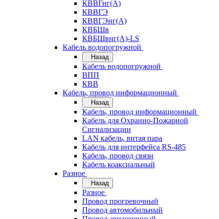
КВВГнг(А)
КВВГЭ
КВВГЭнг(А)
КВБШв
КВБШвнг(А)-LS
Кабель водопогружной
Назад
Кабель водопогружной
ВПП
КВВ
Кабель, провод информационный
Назад
Кабель, провод информационный
Кабель для Охранно-Пожарной
Сигнализации
LAN кабель, витая пара
Кабель для интерфейса RS-485
Кабель, провод связи
Кабель коаксиальный
Разное
Назад
Разное
Провод прогревочный
Провод автомобильный
Провод авиационный