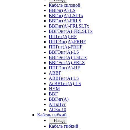
Кабель силовой
ВВГнг(А)-LS
ВВГнг(А)-LSLTx
ВВГнг(А)-FRLS
ВВГнг(А)-FRLSLTx
ВВГЭнг(А)-FRLSLTx
ППГнг(А)-HF
ППГЭнг(А)-FRHF
ППГнг(А)-FRHF
ВВГЭнг(А)-LS
ВВГЭнг(А)-LSLTx
ВВГЭнг(А)-FRLS
ППГЭнг(А)-HF
АВВГ
АВВГнг(А)-LS
АсВВГнг(А)-LS
NYM
ВВГ
ВВГнг(А)
АПвПуг
АСБл-10
Кабель гибкий
Назад
Кабель гибкий