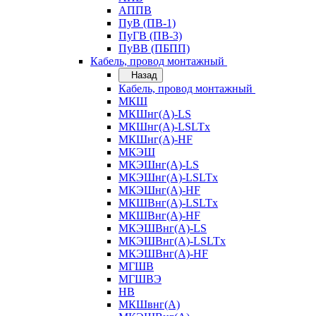
АППВ
ПуВ (ПВ-1)
ПуГВ (ПВ-3)
ПуВВ (ПБПП)
Кабель, провод монтажный
Назад
Кабель, провод монтажный
МКШ
МКШнг(А)-LS
МКШнг(А)-LSLTx
МКШнг(А)-HF
МКЭШ
МКЭШнг(А)-LS
МКЭШнг(А)-LSLTx
МКЭШнг(А)-HF
МКШВнг(A)-LSLTx
МКШВнг(А)-HF
МКЭШВнг(А)-LS
МКЭШВнг(A)-LSLTx
МКЭШВнг(А)-HF
МГШВ
МГШВЭ
НВ
МКШвнг(А)