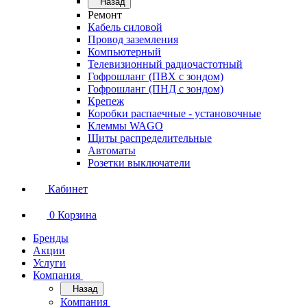
Назад
Ремонт
Кабель силовой
Провод заземления
Компьютерный
Телевизионный радиочастотный
Гофрошланг (ПВХ с зондом)
Гофрошланг (ПНД с зондом)
Крепеж
Коробки распаечные - установочные
Клеммы WAGO
Щиты распределительные
Автоматы
Розетки выключатели
Кабинет
0
Корзина
Бренды
Акции
Услуги
Компания
Назад
Компания