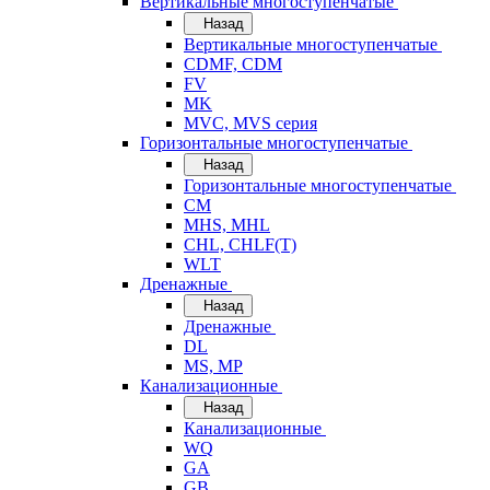
Вертикальные многоступенчатые
Назад
Вертикальные многоступенчатые
CDMF, CDM
FV
MK
MVC, MVS серия
Горизонтальные многоступенчатые
Назад
Горизонтальные многоступенчатые
CM
MHS, MHL
CHL, CHLF(T)
WLT
Дренажные
Назад
Дренажные
DL
MS, MP
Канализационные
Назад
Канализационные
WQ
GA
GB