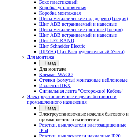
Бокс пластиковый
Коробка установочная
Коробка монтажная
Щиты металлические под дерево (Греция)
Щит ABB встраиваемый и навесные
Щиты металлические цветные (Греция)
Щит ABB встраиваемый и навесные
Щит LEGRAND
Щит Schneider Electric
ЩРУН (Щит Распределительный Учета)
Для монтажа
Назад
Для монтажа
Клеммы WAGO
Стяжки (хомуты) монтажные нейлоновые
Изолента ПВХ
Сигнальная лента "Осторожно! Кабель"
Электроустановочные изделия бытового и
промышленного назначения
Назад
Электроустановочные изделия бытового и
промышленного назначения
Розетки, выключатели влагозащищенные
IP54
Розетки, выключатели накладные IP20