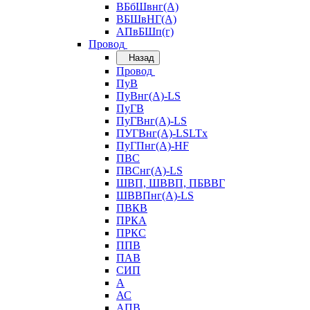
ВБбШвнг(А)
ВБШвНГ(А)
АПвБШп(г)
Провод
Назад
Провод
ПуВ
ПуВнг(А)-LS
ПуГВ
ПуГВнг(А)-LS
ПУГВнг(А)-LSLTx
ПуГПнг(А)-HF
ПВС
ПВСнг(А)-LS
ШВП, ШВВП, ПБВВГ
ШВВПнг(А)-LS
ПВКВ
ПРКА
ПРКС
ППВ
ПАВ
СИП
А
АС
АПВ