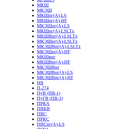
МКШ
МКЭШ
МКШнг(А)-LS
МКШнг(А)-HF
МКЭШнг(А)-LS
МКШнг(А)-LSLTx
МКШВнг(A)-LSLTx
МКЭШнг(А)-LSLTx
МКЭШВнг(A)-LSLTx
МКЭШнг(А)-HF
МКШвнг
МКШВнг(А)-HF
МКЭШВнг
МКЭШВнг(А)-LS
МКЭШВнг(А)-HF
НВ
П-274
ПуВ (ПВ-1)
ПуГВ (ПВ-3)
ПРКА
ПВКВ
ПВС
ПРКС
ПВСнг(А)-LS