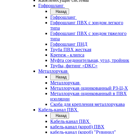
Кабеленесущие системы
Гофрошланг
Назад
Гофрошланг
Гофрошланг ПВХ с зондом легкого
типа
Гофрошланг ПВХ с зондом тяжелого
типа
Гофрошланг ПНД
Труба ПВХ жесткая
Крепеж - клипса
Муфта соединительная, угол, тройник
Трубы, фитинг «DKC»
Металлорукав
Назад
Металлорукав
Металлорукав оцинкованный РЗ-Ц-Х
Металлорукав оцинкованный в ПВХ
изоляции
Скоба для крепления металлорукава
Кабель-канал ПВХ
Назад
Кабель-канал ПВХ
кабель-канал (короб) ПВХ
кабель-канал (короб) "Рувинил"