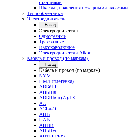
станциями
Шкафы управления пожарными насосами
Теплообменники
Электродвигатели
Назад
Электродвигатели
Однофазные
Трехфазные
Высоковольтные
Электродвигатели Aikon
Кабель и провод (по маркам)
Назад
Кабель и провод (по маркам)
NYM
ПМЛ (плетенка)
АВБбШв
АВБШв
АВБШвнг(А)-LS
АС
АСБл-10
АПВ
ПАВ
АППВ
АПвПуг
АПвБШп(г)