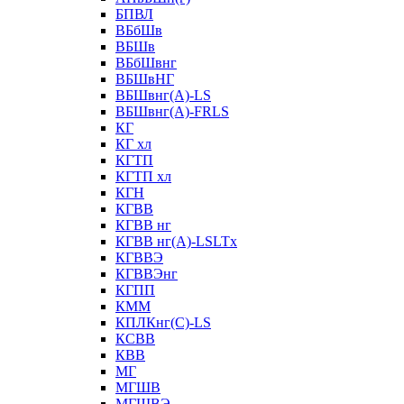
БПВЛ
ВБбШв
ВБШв
ВБбШвнг
ВБШвНГ
ВБШвнг(А)-LS
ВБШвнг(А)-FRLS
КГ
КГ хл
КГТП
КГТП хл
КГН
КГВВ
КГВВ нг
КГВВ нг(А)-LSLTx
КГВВЭ
КГВВЭнг
КГПП
КММ
КПЛКнг(C)-LS
КСВВ
КВВ
МГ
МГШВ
МГШВЭ