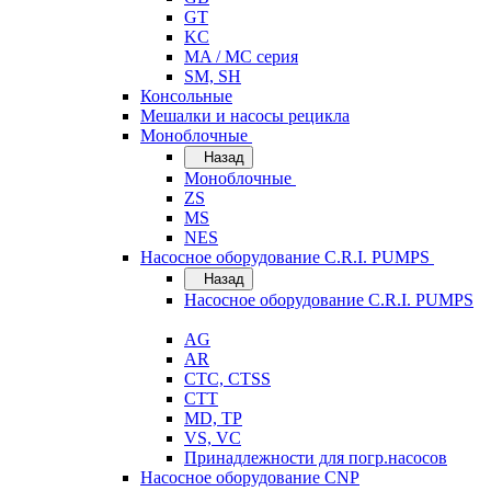
GT
KC
MA / MC серия
SM, SH
Консольные
Мешалки и насосы рецикла
Моноблочные
Назад
Моноблочные
ZS
MS
NES
Насосное оборудование C.R.I. PUMPS
Назад
Насосное оборудование C.R.I. PUMPS
AG
AR
CTC, CTSS
CTT
MD, TP
VS, VC
Принадлежности для погр.насосов
Насосное оборудование CNP