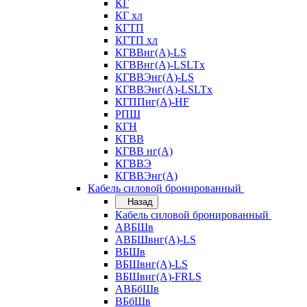
КГ
КГ хл
КГТП
КГТП хл
КГВВнг(А)-LS
КГВВнг(А)-LSLTx
КГВВЭнг(А)-LS
КГВВЭнг(А)-LSLTx
КГППнг(А)-HF
РПШ
КГН
КГВВ
КГВВ нг(А)
КГВВЭ
КГВВЭнг(А)
Кабель силовой бронированный
Назад
Кабель силовой бронированный
АВБШв
АВБШвнг(А)-LS
ВБШв
ВБШвнг(А)-LS
ВБШвнг(А)-FRLS
АВБбШв
ВБбШв