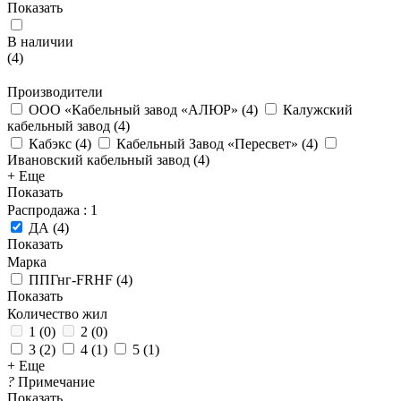
Показать
В наличии
(
4
)
Производители
ООО «Кабельный завод «АЛЮР»
(
4
)
Калужский
кабельный завод
(
4
)
Кабэкс
(
4
)
Кабельный Завод «Пересвет»
(
4
)
Ивановский кабельный завод
(
4
)
+ Еще
Показать
Распродажа
: 1
ДА
(
4
)
Показать
Марка
ППГнг-FRHF
(
4
)
Показать
Количество жил
1
(
0
)
2
(
0
)
3
(
2
)
4
(
1
)
5
(
1
)
+ Еще
?
Примечание
Показать