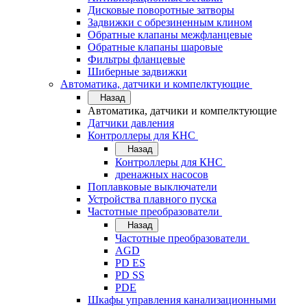
Дисковые поворотные затворы
Задвижки с обрезиненным клином
Обратные клапаны межфланцевые
Обратные клапаны шаровые
Фильтры фланцевые
Шиберные задвижки
Автоматика, датчики и компелктующие
Назад
Автоматика, датчики и компелктующие
Датчики давления
Контроллеры для КНС
Назад
Контроллеры для КНС
дренажных насосов
Поплавковые выключатели
Устройства плавного пуска
Частотные преобразователи
Назад
Частотные преобразователи
AGD
PD ES
PD SS
PDE
Шкафы управления канализационными