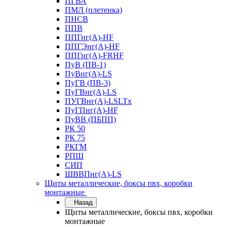
ПГВА
ПМЛ (плетенка)
ПНСВ
ППВ
ППГнг(А)-HF
ППГЭнг(А)-HF
ППГнг(А)-FRHF
ПуВ (ПВ-1)
ПуВнг(А)-LS
ПуГВ (ПВ-3)
ПуГВнг(А)-LS
ПУГВнг(А)-LSLTx
ПуГПнг(А)-HF
ПуВВ (ПБПП)
РК 50
РК 75
РКГМ
РПШ
СИП
ШВВПнг(А)-LS
Щиты металлические, боксы пвх, коробки
монтажные
Назад
Щиты металлические, боксы пвх, коробки
монтажные