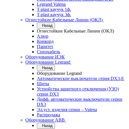
Legrand Valena
T-plast каучук 1ф.
T-plast каучук 3ф.
Огнестойкие Кабельные Линии (ОКЛ)
Назад
Огнестойкие Кабельные Линии (ОКЛ)
Алюр
Конкорд
Паритет
Спецкабель
Оборудование ИЭК
Оборудование Legrand
Назад
Оборудование Legrand
Автоматические выключатели серия DX3-E
Щиты
Устройства защитного отключения (УЗО)
серии DX3
Дифф. автоматические выключатели серии
DX3
Эл.уст. изделия серии – Valena
Распродажа
Оборудование АВВ
Назад