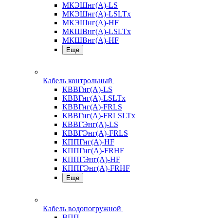
МКЭШнг(А)-LS
МКЭШнг(А)-LSLTx
МКЭШнг(А)-HF
МКШВнг(A)-LSLTx
МКШВнг(А)-HF
Еще
Кабель контрольный
КВВГнг(А)-LS
КВВГнг(А)-LSLTx
КВВГнг(А)-FRLS
КВВГнг(А)-FRLSLTx
КВВГЭнг(А)-LS
КВВГЭнг(А)-FRLS
КППГнг(А)-HF
КППГнг(А)-FRHF
КППГЭнг(А)-HF
КППГЭнг(А)-FRHF
Еще
Кабель водопогружной
ВПП