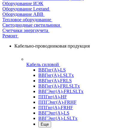
Оборудование ИЭК
Оборудование Legrand
Оборудование АВВ
Тепловое оборудование
Светодиодные светильники
Счетчики энергоучета
Ремонт
Кабельно-проводниковая продукция
Кабель силовой
ВВГнг(А)-LS
ВВГнг(А)-LSLTx
ВВГнг(А)-FRLS
ВВГнг(А)-FRLSLTx
ВВГЭнг(А)-FRLSLTx
ППГнг(А)-HF
ППГЭнг(А)-FRHF
ППГнг(А)-FRHF
ВВГЭнг(А)-LS
ВВГЭнг(А)-LSLTx
Еще