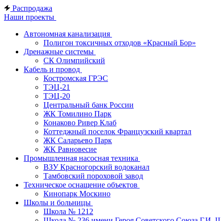
Распродажа
Наши проекты
Автономная канализация
Полигон токсичных отходов «Красный Бор»
Дренажные системы
СК Олимпийский
Кабель и провод
Костромская ГРЭС
ТЭЦ-21
ТЭЦ-20
Центральный банк России
ЖК Томилино Парк
Конаково Ривер Клаб
Коттеджный поселок Французский квартал
ЖК Саларьево Парк
ЖК Равновесие
Промышленная насосная техника
ВЗУ Красногорский водоканал
Тамбовский пороховой завод
Техническое оснащение объектов
Кинопарк Москино
Школы и больницы
Школа № 1212
Школа № 236 имени Героя Советского Союза Г.И. 