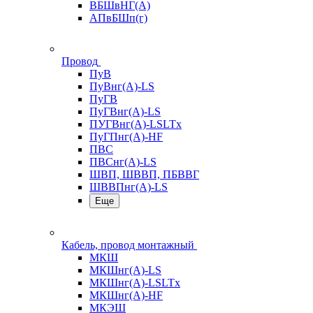
ВБШвНГ(А)
АПвБШп(г)
Провод
ПуВ
ПуВнг(А)-LS
ПуГВ
ПуГВнг(А)-LS
ПУГВнг(А)-LSLTx
ПуГПнг(А)-HF
ПВС
ПВСнг(А)-LS
ШВП, ШВВП, ПБВВГ
ШВВПнг(А)-LS
Еще
Кабель, провод монтажный
МКШ
МКШнг(А)-LS
МКШнг(А)-LSLTx
МКШнг(А)-HF
МКЭШ