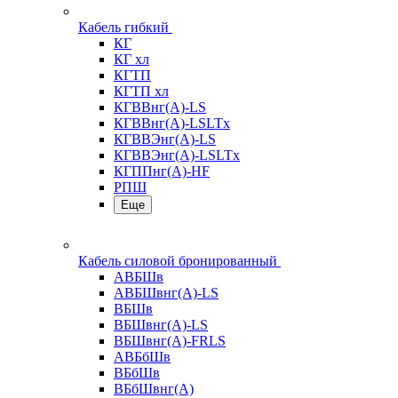
Кабель гибкий
КГ
КГ хл
КГТП
КГТП хл
КГВВнг(А)-LS
КГВВнг(А)-LSLTx
КГВВЭнг(А)-LS
КГВВЭнг(А)-LSLTx
КГППнг(А)-HF
РПШ
Еще
Кабель силовой бронированный
АВБШв
АВБШвнг(А)-LS
ВБШв
ВБШвнг(А)-LS
ВБШвнг(А)-FRLS
АВБбШв
ВБбШв
ВБбШвнг(А)