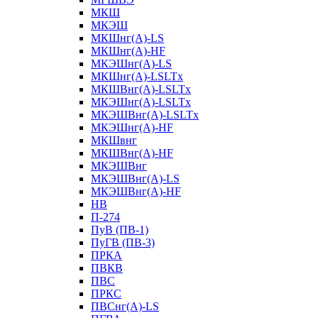
МКШ
МКЭШ
МКШнг(А)-LS
МКШнг(А)-HF
МКЭШнг(А)-LS
МКШнг(А)-LSLTx
МКШВнг(A)-LSLTx
МКЭШнг(А)-LSLTx
МКЭШВнг(A)-LSLTx
МКЭШнг(А)-HF
МКШвнг
МКШВнг(А)-HF
МКЭШВнг
МКЭШВнг(А)-LS
МКЭШВнг(А)-HF
НВ
П-274
ПуВ (ПВ-1)
ПуГВ (ПВ-3)
ПРКА
ПВКВ
ПВС
ПРКС
ПВСнг(А)-LS