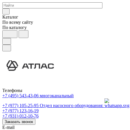
Каталог
По всему сайту
По каталогу
Телефоны
+7 (495) 543-43-06
многоканальный
+7 (977) 105-25-95
Отдел насосного оборудования:
+7 (977) 123-16-19
+7 (931) 012-10-76
Заказать звонок
E-mail