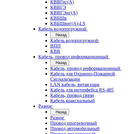
КВВГнг(А)
КВВГЭ
КВВГЭнг(А)
КВБШв
КВБШвнг(А)-LS
Кабель водопогружной
Назад
Кабель водопогружной
ВПП
КВВ
Кабель, провод информационный
Назад
Кабель, провод информационный
Кабель для Охранно-Пожарной
Сигнализации
LAN кабель, витая пара
Кабель для интерфейса RS-485
Кабель, провод связи
Кабель коаксиальный
Разное
Назад
Разное
Провод прогревочный
Провод автомобильный
Провод авиационный