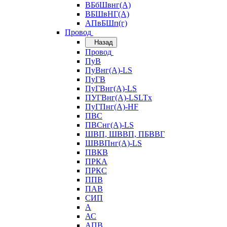
ВБбШвнг(А)
ВБШвНГ(А)
АПвБШп(г)
Провод
Назад
Провод
ПуВ
ПуВнг(А)-LS
ПуГВ
ПуГВнг(А)-LS
ПУГВнг(А)-LSLTx
ПуГПнг(А)-HF
ПВС
ПВСнг(А)-LS
ШВП, ШВВП, ПБВВГ
ШВВПнг(А)-LS
ПВКВ
ПРКА
ПРКС
ППВ
ПАВ
СИП
А
АС
АПВ