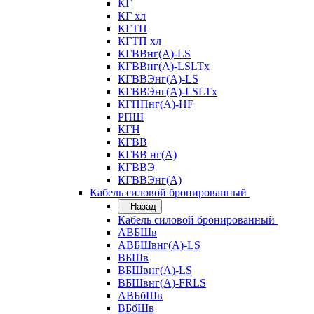
КГ
КГ хл
КГТП
КГТП хл
КГВВнг(А)-LS
КГВВнг(А)-LSLTx
КГВВЭнг(А)-LS
КГВВЭнг(А)-LSLTx
КГППнг(А)-HF
РПШ
КГН
КГВВ
КГВВ нг(А)
КГВВЭ
КГВВЭнг(А)
Кабель силовой бронированный
Назад
Кабель силовой бронированный
АВБШв
АВБШвнг(А)-LS
ВБШв
ВБШвнг(А)-LS
ВБШвнг(А)-FRLS
АВБбШв
ВБбШв