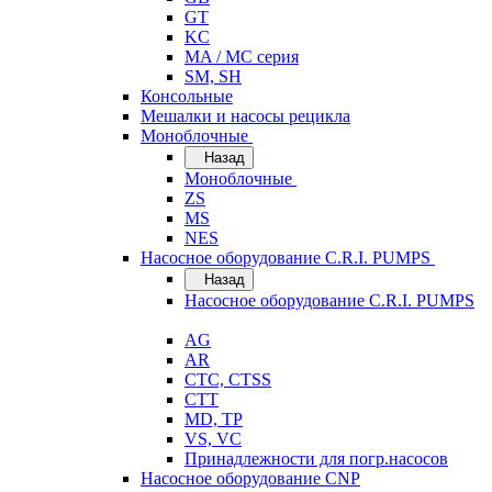
GT
KC
MA / MC серия
SM, SH
Консольные
Мешалки и насосы рецикла
Моноблочные
Назад
Моноблочные
ZS
MS
NES
Насосное оборудование C.R.I. PUMPS
Назад
Насосное оборудование C.R.I. PUMPS
AG
AR
CTC, CTSS
CTT
MD, TP
VS, VC
Принадлежности для погр.насосов
Насосное оборудование CNP