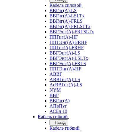
Кабель силовой
ВВГнг(А)-LS
ВВГнг(А)-LSLTx
ВВГнг(А)-FRLS
ВВГнг(А)-FRLSLTx
ВВГЭнг(А)-FRLSLTx
ППГнг(А)-HF
ППГЭнг(А)-FRHF
ППГнг(А)-FRHF
ВВГЭнг(А)-LS
ВВГЭнг(А)-LSLTx
ВВГЭнг(А)-FRLS
ППГЭнг(А)-HF
АВВГ
АВВГнг(А)-LS
АсВВГнг(А)-LS
NYM
ВВГ
ВВГнг(А)
АПвПуг
АСБл-10
Кабель гибкий
Назад
Кабель гибкий