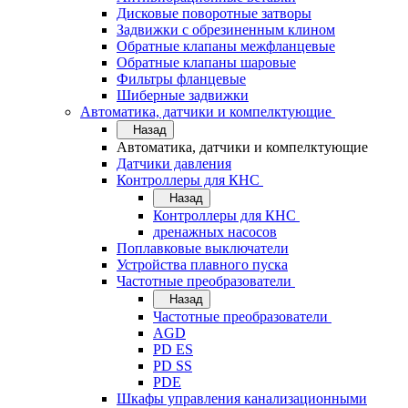
Дисковые поворотные затворы
Задвижки с обрезиненным клином
Обратные клапаны межфланцевые
Обратные клапаны шаровые
Фильтры фланцевые
Шиберные задвижки
Автоматика, датчики и компелктующие
Назад
Автоматика, датчики и компелктующие
Датчики давления
Контроллеры для КНС
Назад
Контроллеры для КНС
дренажных насосов
Поплавковые выключатели
Устройства плавного пуска
Частотные преобразователи
Назад
Частотные преобразователи
AGD
PD ES
PD SS
PDE
Шкафы управления канализационными