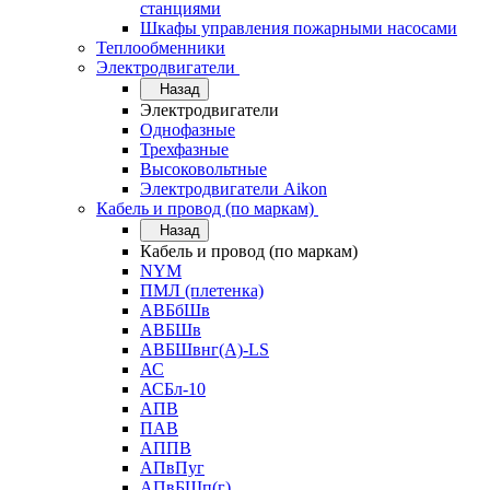
станциями
Шкафы управления пожарными насосами
Теплообменники
Электродвигатели
Назад
Электродвигатели
Однофазные
Трехфазные
Высоковольтные
Электродвигатели Aikon
Кабель и провод (по маркам)
Назад
Кабель и провод (по маркам)
NYM
ПМЛ (плетенка)
АВБбШв
АВБШв
АВБШвнг(А)-LS
АС
АСБл-10
АПВ
ПАВ
АППВ
АПвПуг
АПвБШп(г)