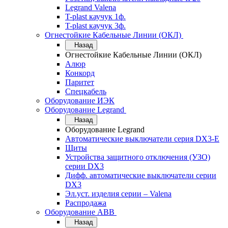
Legrand Valena
T-plast каучук 1ф.
T-plast каучук 3ф.
Огнестойкие Кабельные Линии (ОКЛ)
Назад
Огнестойкие Кабельные Линии (ОКЛ)
Алюр
Конкорд
Паритет
Спецкабель
Оборудование ИЭК
Оборудование Legrand
Назад
Оборудование Legrand
Автоматические выключатели серия DX3-E
Щиты
Устройства защитного отключения (УЗО)
серии DX3
Дифф. автоматические выключатели серии
DX3
Эл.уст. изделия серии – Valena
Распродажа
Оборудование АВВ
Назад