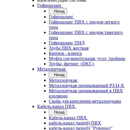
Кабеленесущие системы
Гофрошланг
Назад
Гофрошланг
Гофрошланг ПВХ с зондом легкого
типа
Гофрошланг ПВХ с зондом тяжелого
типа
Гофрошланг ПНД
Труба ПВХ жесткая
Крепеж - клипса
Муфта соединительная, угол, тройник
Трубы, фитинг «DKC»
Металлорукав
Назад
Металлорукав
Металлорукав оцинкованный РЗ-Ц-Х
Металлорукав оцинкованный в ПВХ
изоляции
Скоба для крепления металлорукава
Кабель-канал ПВХ
Назад
Кабель-канал ПВХ
кабель-канал (короб) ПВХ
кабель-канал (короб) "Рувинил"