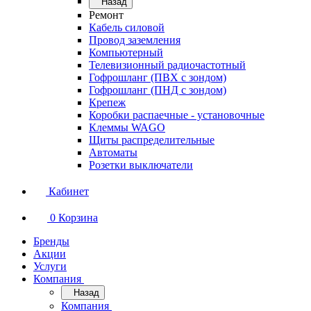
Назад
Ремонт
Кабель силовой
Провод заземления
Компьютерный
Телевизионный радиочастотный
Гофрошланг (ПВХ с зондом)
Гофрошланг (ПНД с зондом)
Крепеж
Коробки распаечные - установочные
Клеммы WAGO
Щиты распределительные
Автоматы
Розетки выключатели
Кабинет
0
Корзина
Бренды
Акции
Услуги
Компания
Назад
Компания