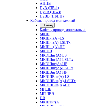
АППВ
ПуВ (ПВ-1)
ПуГВ (ПВ-3)
ПуВВ (ПБПП)
Кабель, провод монтажный
Назад
Кабель, провод монтажный
МКШ
МКШнг(А)-LS
МКШнг(А)-LSLTx
МКШнг(А)-HF
МКЭШ
МКЭШнг(А)-LS
МКЭШнг(А)-LSLTx
МКЭШнг(А)-HF
МКШВнг(A)-LSLTx
МКШВнг(А)-HF
МКЭШВнг(А)-LS
МКЭШВнг(A)-LSLTx
МКЭШВнг(А)-HF
МГШВ
МГШВЭ
НВ
МКШвнг(А)