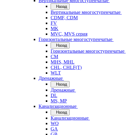
Вертикальные многоступенчатые
Назад
Вертикальные многоступенчатые
CDMF, CDM
FV
MK
MVC, MVS серия
Горизонтальные многоступенчатые
Назад
Горизонтальные многоступенчатые
CM
MHS, MHL
CHL, CHLF(T)
WLT
Дренажные
Назад
Дренажные
DL
MS, MP
Канализационные
Назад
Канализационные
WQ
GA
GB