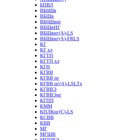
БПВЛ
ВБбШв
ВБШв
ВБбШвнг
ВБШвНГ
ВБШвнг(А)-LS
ВБШвнг(А)-FRLS
КГ
КГ хл
КГТП
КГТП хл
КГН
КГВВ
КГВВ нг
КГВВ нг(А)-LSLTx
КГВВЭ
КГВВЭнг
КГПП
КММ
КПЛКнг(C)-LS
КСВВ
КВВ
МГ
МГШВ
МГШВЭ