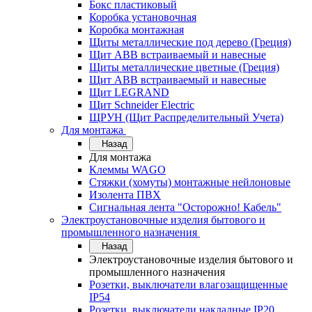
Бокс пластиковый
Коробка установочная
Коробка монтажная
Щиты металлические под дерево (Греция)
Щит ABB встраиваемый и навесные
Щиты металлические цветные (Греция)
Щит ABB встраиваемый и навесные
Щит LEGRAND
Щит Schneider Electric
ЩРУН (Щит Распределительный Учета)
Для монтажа
Назад
Для монтажа
Клеммы WAGO
Стяжки (хомуты) монтажные нейлоновые
Изолента ПВХ
Сигнальная лента "Осторожно! Кабель"
Электроустановочные изделия бытового и
промышленного назначения
Назад
Электроустановочные изделия бытового и
промышленного назначения
Розетки, выключатели влагозащищенные
IP54
Розетки, выключатели накладные IP20