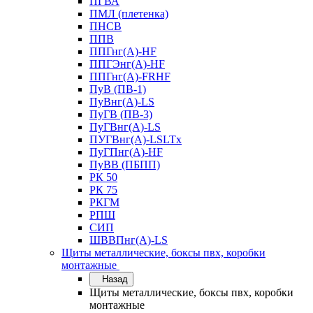
ПГВА
ПМЛ (плетенка)
ПНСВ
ППВ
ППГнг(А)-HF
ППГЭнг(А)-HF
ППГнг(А)-FRHF
ПуВ (ПВ-1)
ПуВнг(А)-LS
ПуГВ (ПВ-3)
ПуГВнг(А)-LS
ПУГВнг(А)-LSLTx
ПуГПнг(А)-HF
ПуВВ (ПБПП)
РК 50
РК 75
РКГМ
РПШ
СИП
ШВВПнг(А)-LS
Щиты металлические, боксы пвх, коробки
монтажные
Назад
Щиты металлические, боксы пвх, коробки
монтажные