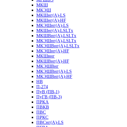
МКШ
МКЭШ
МКШнг(А)-LS
МКШнг(А)-HF
МКЭШнг(А)-LS
МКШнг(А)-LSLTx
МКШВнг(A)-LSLTx
МКЭШнг(А)-LSLTx
МКЭШВнг(A)-LSLTx
МКЭШнг(А)-HF
МКШвнг
МКШВнг(А)-HF
МКЭШВнг
МКЭШВнг(А)-LS
МКЭШВнг(А)-HF
НВ
П-274
ПуВ (ПВ-1)
ПуГВ (ПВ-3)
ПРКА
ПВКВ
ПВС
ПРКС
ПВСнг(А)-LS