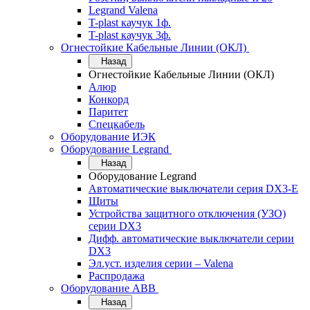
Legrand Valena
T-plast каучук 1ф.
T-plast каучук 3ф.
Огнестойкие Кабельные Линии (ОКЛ)
Назад
Огнестойкие Кабельные Линии (ОКЛ)
Алюр
Конкорд
Паритет
Спецкабель
Оборудование ИЭК
Оборудование Legrand
Назад
Оборудование Legrand
Автоматические выключатели серия DX3-E
Щиты
Устройства защитного отключения (УЗО)
серии DX3
Дифф. автоматические выключатели серии
DX3
Эл.уст. изделия серии – Valena
Распродажа
Оборудование АВВ
Назад