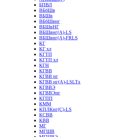
БПВЛ
ВБбШв
ВБШв
ВБбШвнг
ВБШвНГ
ВБШвнг(А)-LS
ВБШвнг(А)-FRLS
КГ
КГ хл
КГТП
КГТП хл
КГН
КГВВ
КГВВ нг
КГВВ нг(А)-LSLTx
КГВВЭ
КГВВЭнг
КГПП
КММ
КПЛКнг(C)-LS
КСВВ
КВВ
МГ
МГШВ
МГШВЭ