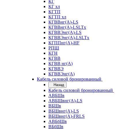
КГ
КГ хл
КГТП
КГТП хл
КГВВнг(А)-LS
КГВВнг(А)-LSLTx
КГВВЭнг(А)-LS
КГВВЭнг(А)-LSLTx
КГППнг(А)-HF
РПШ
КГН
КГВВ
КГВВ нг(А)
КГВВЭ
КГВВЭнг(А)
Кабель силовой бронированный
Назад
Кабель силовой бронированный
АВБШв
АВБШвнг(А)-LS
ВБШв
ВБШвнг(А)-LS
ВБШвнг(А)-FRLS
АВБбШв
ВБбШв