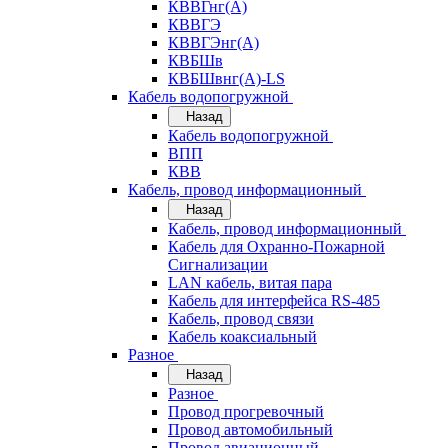
КВВГнг(А)
КВВГЭ
КВВГЭнг(А)
КВБШв
КВБШвнг(А)-LS
Кабель водопогружной
Назад
Кабель водопогружной
ВПП
КВВ
Кабель, провод информационный
Назад
Кабель, провод информационный
Кабель для Охранно-Пожарной
Сигнализации
LAN кабель, витая пара
Кабель для интерфейса RS-485
Кабель, провод связи
Кабель коаксиальный
Разное
Назад
Разное
Провод прогревочный
Провод автомобильный
Провод авиационный