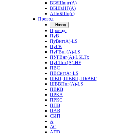
ВБбШвнг(А)
ВБШвНГ(А)
АПвБШп(г)
Провод
Назад
Провод
ПуВ
ПуВнг(А)-LS
ПуГВ
ПуГВнг(А)-LS
ПУГВнг(А)-LSLTx
ПуГПнг(А)-HF
ПВС
ПВСнг(А)-LS
ШВП, ШВВП, ПБВВГ
ШВВПнг(А)-LS
ПВКВ
ПРКА
ПРКС
ППВ
ПАВ
СИП
А
АС
АПВ