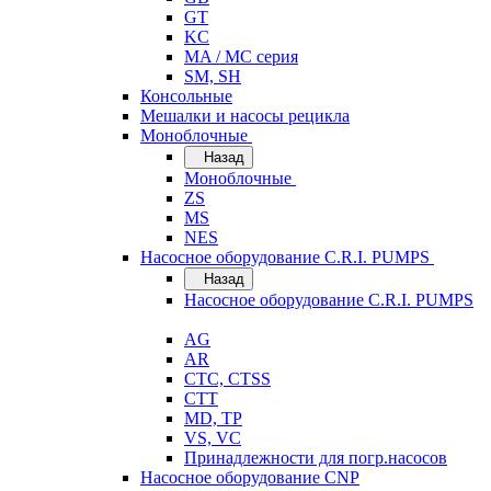
GT
KC
MA / MC серия
SM, SH
Консольные
Мешалки и насосы рецикла
Моноблочные
Назад
Моноблочные
ZS
MS
NES
Насосное оборудование C.R.I. PUMPS
Назад
Насосное оборудование C.R.I. PUMPS
AG
AR
CTC, CTSS
CTT
MD, TP
VS, VC
Принадлежности для погр.насосов
Насосное оборудование CNP