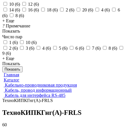
10
(
6
)
12
(
6
)
14
(
6
)
16
(
6
)
18
(
6
)
2
(
6
)
20
(
6
)
4
(
6
)
6
(
6
)
8
(
6
)
+ Еще
?
Примечание
Показать
Число пар
1
(
6
)
10
(
6
)
2
(
6
)
3
(
6
)
4
(
6
)
5
(
6
)
6
(
6
)
7
(
6
)
8
(
6
)
9
(
6
)
+ Еще
Показать
Показать
Главная
Каталог
Кабельно-проводниковая продукция
Кабель, провод информационный
Кабель для интерфейса RS-485
ТехноКИПКГнг(А)-FRLS
ТехноКИПКГнг(А)-FRLS
60