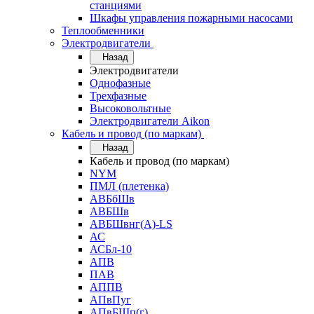
станциями
Шкафы управления пожарными насосами
Теплообменники
Электродвигатели
Назад
Электродвигатели
Однофазные
Трехфазные
Высоковольтные
Электродвигатели Aikon
Кабель и провод (по маркам)
Назад
Кабель и провод (по маркам)
NYM
ПМЛ (плетенка)
АВБбШв
АВБШв
АВБШвнг(А)-LS
АС
АСБл-10
АПВ
ПАВ
АППВ
АПвПуг
АПвБШп(г)