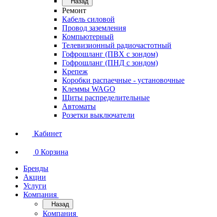
Назад
Ремонт
Кабель силовой
Провод заземления
Компьютерный
Телевизионный радиочастотный
Гофрошланг (ПВХ с зондом)
Гофрошланг (ПНД с зондом)
Крепеж
Коробки распаечные - установочные
Клеммы WAGO
Щиты распределительные
Автоматы
Розетки выключатели
Кабинет
0
Корзина
Бренды
Акции
Услуги
Компания
Назад
Компания