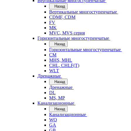
Вертикальные многоступенчатые
Назад
Вертикальные многоступенчатые
CDMF, CDM
FV
MK
MVC, MVS серия
Горизонтальные многоступенчатые
Назад
Горизонтальные многоступенчатые
CM
MHS, MHL
CHL, CHLF(T)
WLT
Дренажные
Назад
Дренажные
DL
MS, MP
Канализационные
Назад
Канализационные
WQ
GA
GB