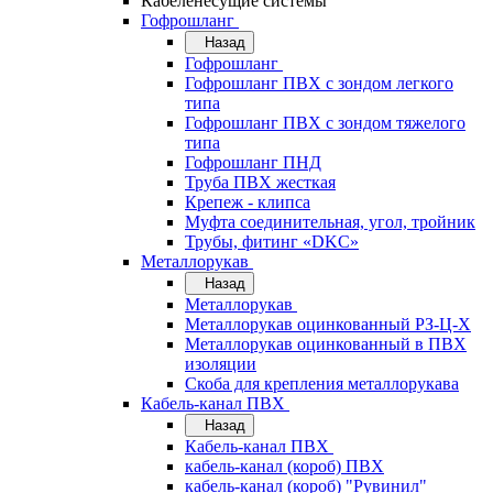
Кабеленесущие системы
Гофрошланг
Назад
Гофрошланг
Гофрошланг ПВХ с зондом легкого
типа
Гофрошланг ПВХ с зондом тяжелого
типа
Гофрошланг ПНД
Труба ПВХ жесткая
Крепеж - клипса
Муфта соединительная, угол, тройник
Трубы, фитинг «DKC»
Металлорукав
Назад
Металлорукав
Металлорукав оцинкованный РЗ-Ц-Х
Металлорукав оцинкованный в ПВХ
изоляции
Скоба для крепления металлорукава
Кабель-канал ПВХ
Назад
Кабель-канал ПВХ
кабель-канал (короб) ПВХ
кабель-канал (короб) "Рувинил"