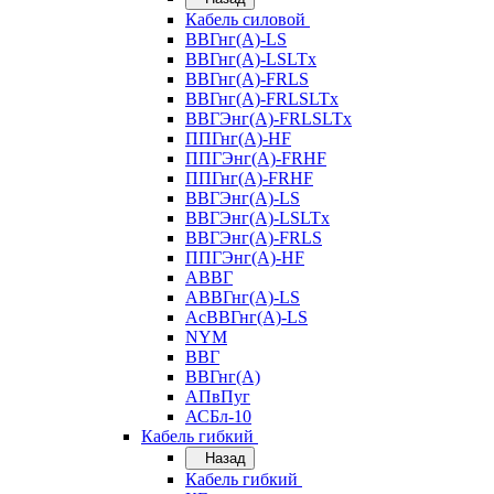
Кабель силовой
ВВГнг(А)-LS
ВВГнг(А)-LSLTx
ВВГнг(А)-FRLS
ВВГнг(А)-FRLSLTx
ВВГЭнг(А)-FRLSLTx
ППГнг(А)-HF
ППГЭнг(А)-FRHF
ППГнг(А)-FRHF
ВВГЭнг(А)-LS
ВВГЭнг(А)-LSLTx
ВВГЭнг(А)-FRLS
ППГЭнг(А)-HF
АВВГ
АВВГнг(А)-LS
АсВВГнг(А)-LS
NYM
ВВГ
ВВГнг(А)
АПвПуг
АСБл-10
Кабель гибкий
Назад
Кабель гибкий