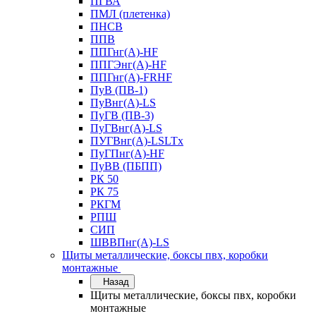
ПГВА
ПМЛ (плетенка)
ПНСВ
ППВ
ППГнг(А)-HF
ППГЭнг(А)-HF
ППГнг(А)-FRHF
ПуВ (ПВ-1)
ПуВнг(А)-LS
ПуГВ (ПВ-3)
ПуГВнг(А)-LS
ПУГВнг(А)-LSLTx
ПуГПнг(А)-HF
ПуВВ (ПБПП)
РК 50
РК 75
РКГМ
РПШ
СИП
ШВВПнг(А)-LS
Щиты металлические, боксы пвх, коробки
монтажные
Назад
Щиты металлические, боксы пвх, коробки
монтажные