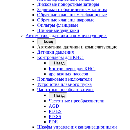
Дисковые поворотные затворы
Задвижки с обрезиненным клином
Обратные клапаны межфланцевые
Обратные клапаны шаровые
Фильтры фланцевые
Шиберные задвижки
Автоматика, датчики и компелктующие
Назад
Автоматика, датчики и компелктующие
Датчики давления
Контроллеры для КНС
Назад
Контроллеры для КНС
дренажных насосов
Поплавковые выключатели
Устройства плавного пуска
Частотные преобразователи
Назад
Частотные преобразователи
AGD
PD ES
PD SS
PDE
Шкафы управления канализационными