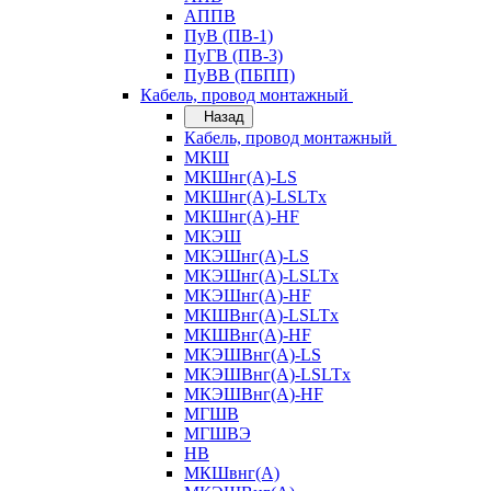
АППВ
ПуВ (ПВ-1)
ПуГВ (ПВ-3)
ПуВВ (ПБПП)
Кабель, провод монтажный
Назад
Кабель, провод монтажный
МКШ
МКШнг(А)-LS
МКШнг(А)-LSLTx
МКШнг(А)-HF
МКЭШ
МКЭШнг(А)-LS
МКЭШнг(А)-LSLTx
МКЭШнг(А)-HF
МКШВнг(A)-LSLTx
МКШВнг(А)-HF
МКЭШВнг(А)-LS
МКЭШВнг(A)-LSLTx
МКЭШВнг(А)-HF
МГШВ
МГШВЭ
НВ
МКШвнг(А)