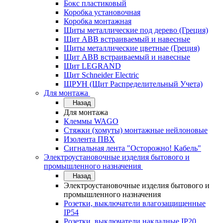
Бокс пластиковый
Коробка установочная
Коробка монтажная
Щиты металлические под дерево (Греция)
Щит ABB встраиваемый и навесные
Щиты металлические цветные (Греция)
Щит ABB встраиваемый и навесные
Щит LEGRAND
Щит Schneider Electric
ЩРУН (Щит Распределительный Учета)
Для монтажа
Назад
Для монтажа
Клеммы WAGO
Стяжки (хомуты) монтажные нейлоновые
Изолента ПВХ
Сигнальная лента "Осторожно! Кабель"
Электроустановочные изделия бытового и
промышленного назначения
Назад
Электроустановочные изделия бытового и
промышленного назначения
Розетки, выключатели влагозащищенные
IP54
Розетки, выключатели накладные IP20