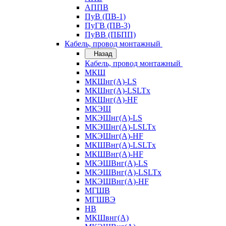
АППВ
ПуВ (ПВ-1)
ПуГВ (ПВ-3)
ПуВВ (ПБПП)
Кабель, провод монтажный
Назад
Кабель, провод монтажный
МКШ
МКШнг(А)-LS
МКШнг(А)-LSLTx
МКШнг(А)-HF
МКЭШ
МКЭШнг(А)-LS
МКЭШнг(А)-LSLTx
МКЭШнг(А)-HF
МКШВнг(A)-LSLTx
МКШВнг(А)-HF
МКЭШВнг(А)-LS
МКЭШВнг(A)-LSLTx
МКЭШВнг(А)-HF
МГШВ
МГШВЭ
НВ
МКШвнг(А)