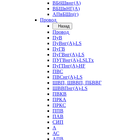
ВБбШвнг(А)
ВБШвНГ(А)
АПвБШп(г)
Провод
Назад
Провод
ПуВ
ПуВнг(А)-LS
ПуГВ
ПуГВнг(А)-LS
ПУГВнг(А)-LSLTx
ПуГПнг(А)-HF
ПВС
ПВСнг(А)-LS
ШВП, ШВВП, ПБВВГ
ШВВПнг(А)-LS
ПВКВ
ПРКА
ПРКС
ППВ
ПАВ
СИП
А
АС
АПВ