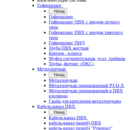
Кабеленесущие системы
Гофрошланг
Назад
Гофрошланг
Гофрошланг ПВХ с зондом легкого
типа
Гофрошланг ПВХ с зондом тяжелого
типа
Гофрошланг ПНД
Труба ПВХ жесткая
Крепеж - клипса
Муфта соединительная, угол, тройник
Трубы, фитинг «DKC»
Металлорукав
Назад
Металлорукав
Металлорукав оцинкованный РЗ-Ц-Х
Металлорукав оцинкованный в ПВХ
изоляции
Скоба для крепления металлорукава
Кабель-канал ПВХ
Назад
Кабель-канал ПВХ
кабель-канал (короб) ПВХ
кабель-канал (короб) "Рувинил"