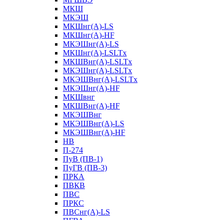
МКШ
МКЭШ
МКШнг(А)-LS
МКШнг(А)-HF
МКЭШнг(А)-LS
МКШнг(А)-LSLTx
МКШВнг(A)-LSLTx
МКЭШнг(А)-LSLTx
МКЭШВнг(A)-LSLTx
МКЭШнг(А)-HF
МКШвнг
МКШВнг(А)-HF
МКЭШВнг
МКЭШВнг(А)-LS
МКЭШВнг(А)-HF
НВ
П-274
ПуВ (ПВ-1)
ПуГВ (ПВ-3)
ПРКА
ПВКВ
ПВС
ПРКС
ПВСнг(А)-LS