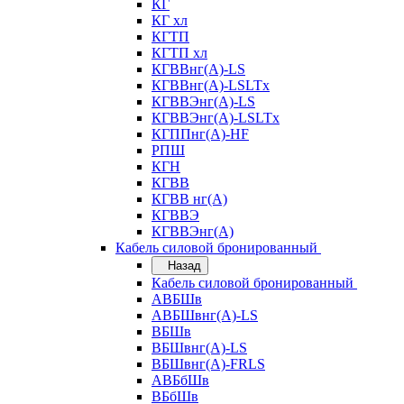
КГ
КГ хл
КГТП
КГТП хл
КГВВнг(А)-LS
КГВВнг(А)-LSLTx
КГВВЭнг(А)-LS
КГВВЭнг(А)-LSLTx
КГППнг(А)-HF
РПШ
КГН
КГВВ
КГВВ нг(А)
КГВВЭ
КГВВЭнг(А)
Кабель силовой бронированный
Назад
Кабель силовой бронированный
АВБШв
АВБШвнг(А)-LS
ВБШв
ВБШвнг(А)-LS
ВБШвнг(А)-FRLS
АВБбШв
ВБбШв