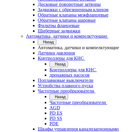
Дисковые поворотные затворы
Задвижки с обрезиненным клином
Обратные клапаны межфланцевые
Обратные клапаны шаровые
Фильтры фланцевые
Шиберные задвижки
Автоматика, датчики и компелктующие
Назад
Автоматика, датчики и компелктующие
Датчики давления
Контроллеры для КНС
Назад
Контроллеры для КНС
дренажных насосов
Поплавковые выключатели
Устройства плавного пуска
Частотные преобразователи
Назад
Частотные преобразователи
AGD
PD ES
PD SS
PDE
Шкафы управления канализационными