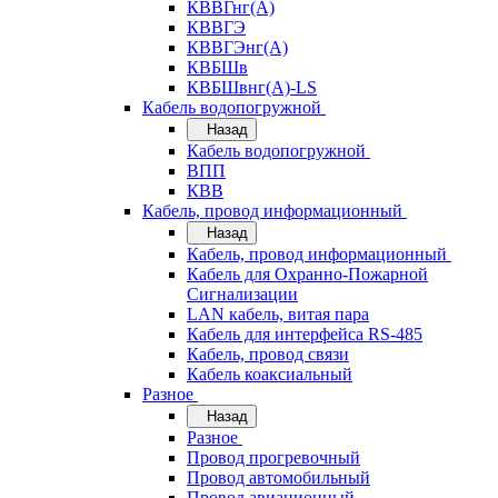
КВВГнг(А)
КВВГЭ
КВВГЭнг(А)
КВБШв
КВБШвнг(А)-LS
Кабель водопогружной
Назад
Кабель водопогружной
ВПП
КВВ
Кабель, провод информационный
Назад
Кабель, провод информационный
Кабель для Охранно-Пожарной
Сигнализации
LAN кабель, витая пара
Кабель для интерфейса RS-485
Кабель, провод связи
Кабель коаксиальный
Разное
Назад
Разное
Провод прогревочный
Провод автомобильный
Провод авиационный