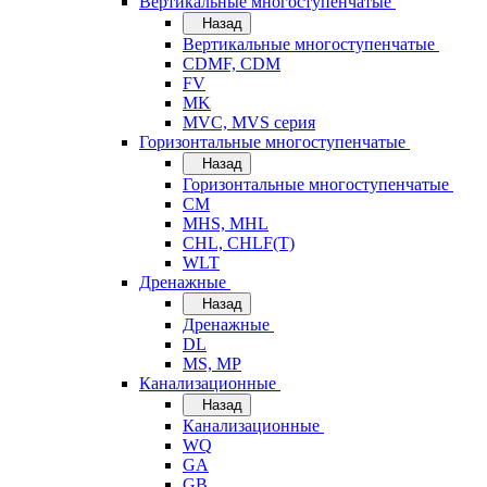
Вертикальные многоступенчатые
Назад
Вертикальные многоступенчатые
CDMF, CDM
FV
MK
MVC, MVS серия
Горизонтальные многоступенчатые
Назад
Горизонтальные многоступенчатые
CM
MHS, MHL
CHL, CHLF(T)
WLT
Дренажные
Назад
Дренажные
DL
MS, MP
Канализационные
Назад
Канализационные
WQ
GA
GB