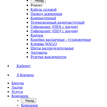
Назад
Ремонт
Кабель силовой
Провод заземления
Компьютерный
Телевизионный радиочастотный
Гофрошланг (ПВХ с зондом)
Гофрошланг (ПНД с зондом)
Крепеж
Коробки распаечные - установочные
Клеммы WAGO
Щиты распределительные
Автоматы
Розетки выключатели
Кабинет
0
Корзина
Бренды
Акции
Услуги
Компания
Назад
Компания