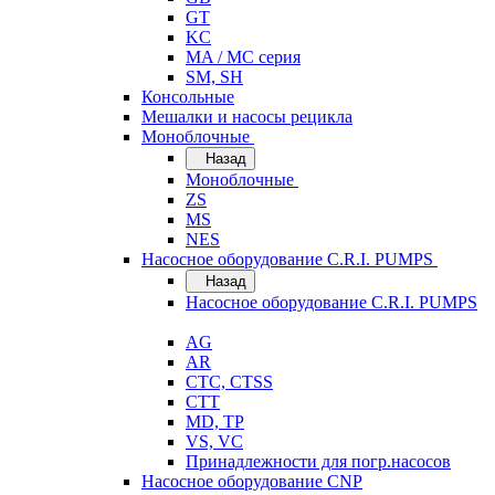
GT
KC
MA / MC серия
SM, SH
Консольные
Мешалки и насосы рецикла
Моноблочные
Назад
Моноблочные
ZS
MS
NES
Насосное оборудование C.R.I. PUMPS
Назад
Насосное оборудование C.R.I. PUMPS
AG
AR
CTC, CTSS
CTT
MD, TP
VS, VC
Принадлежности для погр.насосов
Насосное оборудование CNP