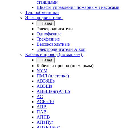
станциями
Шкафы управления пожарными насосами
Теплообменники
Электродвигатели
Назад
Электродвигатели
Однофазные
Трехфазные
Высоковольтные
Электродвигатели Aikon
Кабель и провод (по маркам)
Назад
Кабель и провод (по маркам)
NYM
ПМЛ (плетенка)
АВБбШв
АВБШв
АВБШвнг(А)-LS
АС
АСБл-10
АПВ
ПАВ
АППВ
АПвПуг
АПвБШп(г)