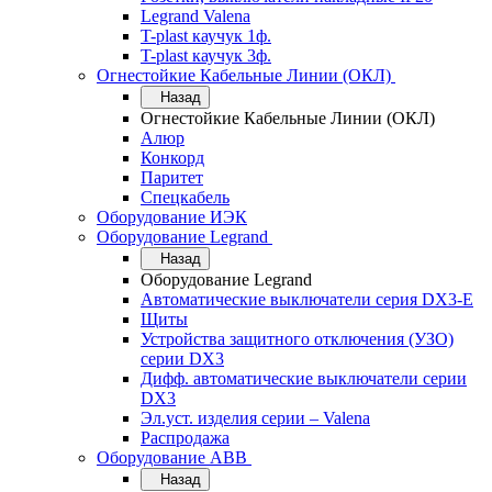
Legrand Valena
T-plast каучук 1ф.
T-plast каучук 3ф.
Огнестойкие Кабельные Линии (ОКЛ)
Назад
Огнестойкие Кабельные Линии (ОКЛ)
Алюр
Конкорд
Паритет
Спецкабель
Оборудование ИЭК
Оборудование Legrand
Назад
Оборудование Legrand
Автоматические выключатели серия DX3-E
Щиты
Устройства защитного отключения (УЗО)
серии DX3
Дифф. автоматические выключатели серии
DX3
Эл.уст. изделия серии – Valena
Распродажа
Оборудование АВВ
Назад