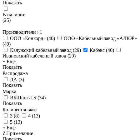
Показать
В наличии
(
25
)
Производители
: 1
ООО «Конкорд»
(
40
)
ООО «Кабельный завод «АЛЮР»
(
40
)
Калужский кабельный завод
(
29
)
Кабэкс
(
40
)
Ивановский кабельный завод
(
29
)
+ Еще
Показать
Распродажа
ДА
(
3
)
Показать
Марка
ВБШвнг-LS
(
34
)
Показать
Количество жил
3
(
8
)
4
(
13
)
5
(
13
)
+ Еще
?
Примечание
Показать