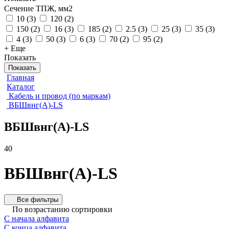
Сечение ТПЖ, мм2
10
(
3
)
120
(
2
)
150
(
2
)
16
(
3
)
185
(
2
)
2.5
(
3
)
25
(
3
)
35
(
3
)
4
(
3
)
50
(
3
)
6
(
3
)
70
(
2
)
95
(
2
)
+ Еще
Показать
Показать
Главная
Каталог
Кабель и провод (по маркам)
ВБШвнг(А)-LS
ВБШвнг(А)-LS
40
ВБШвнг(А)-LS
Все фильтры
По возрастанию сортировки
С начала алфавита
С конца алфавита