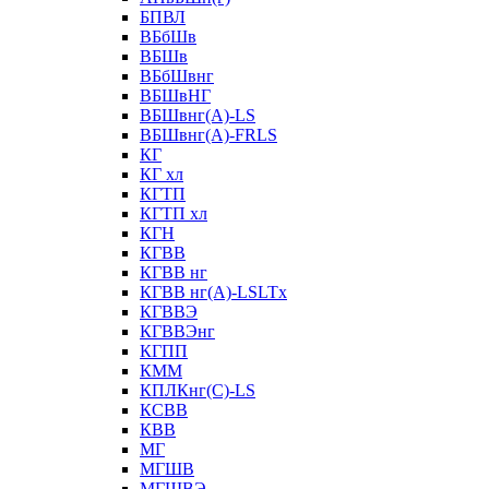
БПВЛ
ВБбШв
ВБШв
ВБбШвнг
ВБШвНГ
ВБШвнг(А)-LS
ВБШвнг(А)-FRLS
КГ
КГ хл
КГТП
КГТП хл
КГН
КГВВ
КГВВ нг
КГВВ нг(А)-LSLTx
КГВВЭ
КГВВЭнг
КГПП
КММ
КПЛКнг(C)-LS
КСВВ
КВВ
МГ
МГШВ
МГШВЭ