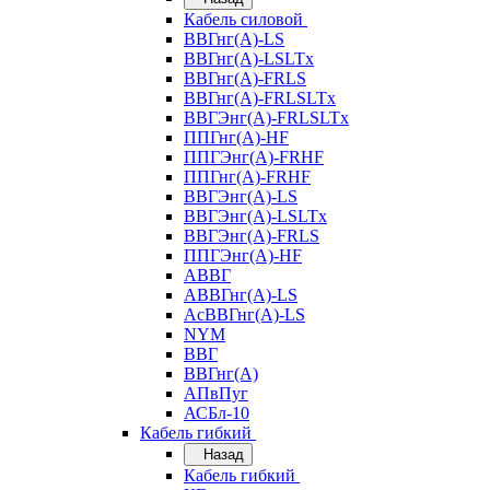
Кабель силовой
ВВГнг(А)-LS
ВВГнг(А)-LSLTx
ВВГнг(А)-FRLS
ВВГнг(А)-FRLSLTx
ВВГЭнг(А)-FRLSLTx
ППГнг(А)-HF
ППГЭнг(А)-FRHF
ППГнг(А)-FRHF
ВВГЭнг(А)-LS
ВВГЭнг(А)-LSLTx
ВВГЭнг(А)-FRLS
ППГЭнг(А)-HF
АВВГ
АВВГнг(А)-LS
АсВВГнг(А)-LS
NYM
ВВГ
ВВГнг(А)
АПвПуг
АСБл-10
Кабель гибкий
Назад
Кабель гибкий