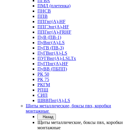
ПГВА
ПМЛ (плетенка)
ПНСВ
ППВ
ППГнг(А)-HF
ППГЭнг(А)-HF
ППГнг(А)-FRHF
ПуВ (ПВ-1)
ПуВнг(А)-LS
ПуГВ (ПВ-3)
ПуГВнг(А)-LS
ПУГВнг(А)-LSLTx
ПуГПнг(А)-HF
ПуВВ (ПБПП)
РК 50
РК 75
РКГМ
РПШ
СИП
ШВВПнг(А)-LS
Щиты металлические, боксы пвх, коробки
монтажные
Назад
Щиты металлические, боксы пвх, коробки
монтажные