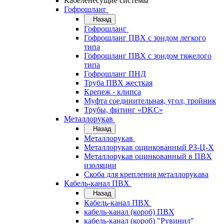
Кабеленесущие системы
Гофрошланг
Назад
Гофрошланг
Гофрошланг ПВХ с зондом легкого
типа
Гофрошланг ПВХ с зондом тяжелого
типа
Гофрошланг ПНД
Труба ПВХ жесткая
Крепеж - клипса
Муфта соединительная, угол, тройник
Трубы, фитинг «DKC»
Металлорукав
Назад
Металлорукав
Металлорукав оцинкованный РЗ-Ц-Х
Металлорукав оцинкованный в ПВХ
изоляции
Скоба для крепления металлорукава
Кабель-канал ПВХ
Назад
Кабель-канал ПВХ
кабель-канал (короб) ПВХ
кабель-канал (короб) "Рувинил"