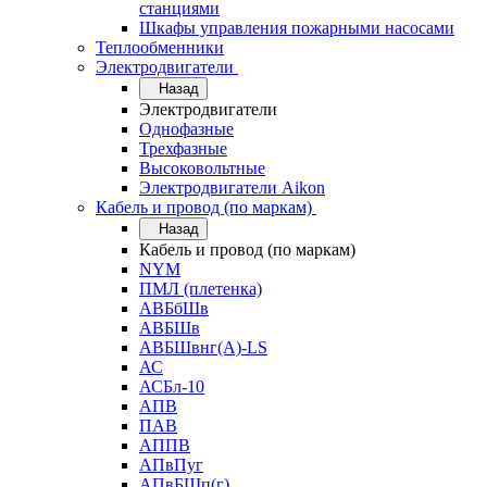
станциями
Шкафы управления пожарными насосами
Теплообменники
Электродвигатели
Назад
Электродвигатели
Однофазные
Трехфазные
Высоковольтные
Электродвигатели Aikon
Кабель и провод (по маркам)
Назад
Кабель и провод (по маркам)
NYM
ПМЛ (плетенка)
АВБбШв
АВБШв
АВБШвнг(А)-LS
АС
АСБл-10
АПВ
ПАВ
АППВ
АПвПуг
АПвБШп(г)