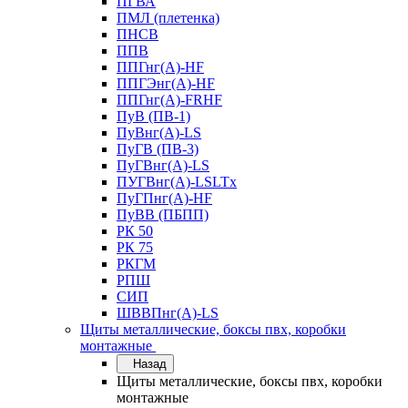
ПГВА
ПМЛ (плетенка)
ПНСВ
ППВ
ППГнг(А)-HF
ППГЭнг(А)-HF
ППГнг(А)-FRHF
ПуВ (ПВ-1)
ПуВнг(А)-LS
ПуГВ (ПВ-3)
ПуГВнг(А)-LS
ПУГВнг(А)-LSLTx
ПуГПнг(А)-HF
ПуВВ (ПБПП)
РК 50
РК 75
РКГМ
РПШ
СИП
ШВВПнг(А)-LS
Щиты металлические, боксы пвх, коробки
монтажные
Назад
Щиты металлические, боксы пвх, коробки
монтажные