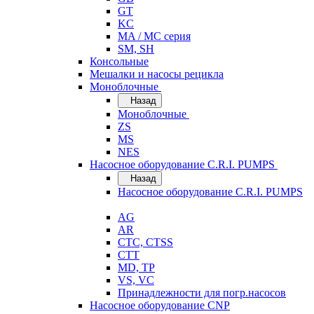
GT
KC
MA / MC серия
SM, SH
Консольные
Мешалки и насосы рецикла
Моноблочные
Назад
Моноблочные
ZS
MS
NES
Насосное оборудование C.R.I. PUMPS
Назад
Насосное оборудование C.R.I. PUMPS
AG
AR
CTC, CTSS
CTT
MD, TP
VS, VC
Принадлежности для погр.насосов
Насосное оборудование CNP