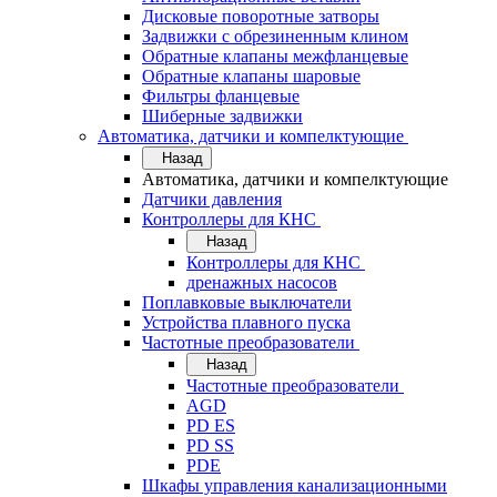
Дисковые поворотные затворы
Задвижки с обрезиненным клином
Обратные клапаны межфланцевые
Обратные клапаны шаровые
Фильтры фланцевые
Шиберные задвижки
Автоматика, датчики и компелктующие
Назад
Автоматика, датчики и компелктующие
Датчики давления
Контроллеры для КНС
Назад
Контроллеры для КНС
дренажных насосов
Поплавковые выключатели
Устройства плавного пуска
Частотные преобразователи
Назад
Частотные преобразователи
AGD
PD ES
PD SS
PDE
Шкафы управления канализационными