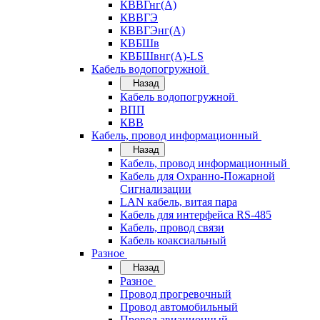
КВВГнг(А)
КВВГЭ
КВВГЭнг(А)
КВБШв
КВБШвнг(А)-LS
Кабель водопогружной
Назад
Кабель водопогружной
ВПП
КВВ
Кабель, провод информационный
Назад
Кабель, провод информационный
Кабель для Охранно-Пожарной
Сигнализации
LAN кабель, витая пара
Кабель для интерфейса RS-485
Кабель, провод связи
Кабель коаксиальный
Разное
Назад
Разное
Провод прогревочный
Провод автомобильный
Провод авиационный