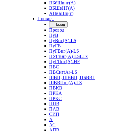
ВБбШвнг(А)
ВБШвНГ(А)
АПвБШп(г)
Провод
Назад
Провод
ПуВ
ПуВнг(А)-LS
ПуГВ
ПуГВнг(А)-LS
ПУГВнг(А)-LSLTx
ПуГПнг(А)-HF
ПВС
ПВСнг(А)-LS
ШВП, ШВВП, ПБВВГ
ШВВПнг(А)-LS
ПВКВ
ПРКА
ПРКС
ППВ
ПАВ
СИП
А
АС
АПВ