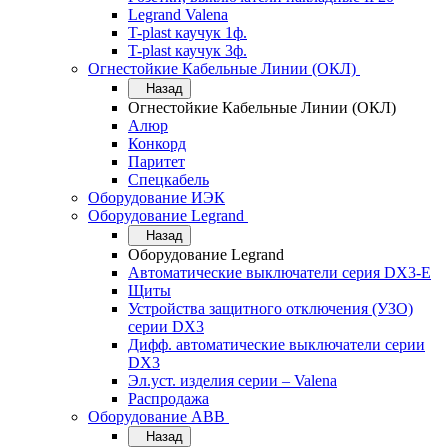
Legrand Valena
T-plast каучук 1ф.
T-plast каучук 3ф.
Огнестойкие Кабельные Линии (ОКЛ)
Назад
Огнестойкие Кабельные Линии (ОКЛ)
Алюр
Конкорд
Паритет
Спецкабель
Оборудование ИЭК
Оборудование Legrand
Назад
Оборудование Legrand
Автоматические выключатели серия DX3-E
Щиты
Устройства защитного отключения (УЗО)
серии DX3
Дифф. автоматические выключатели серии
DX3
Эл.уст. изделия серии – Valena
Распродажа
Оборудование АВВ
Назад