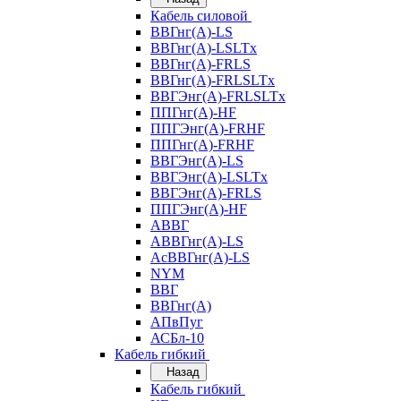
Кабель силовой
ВВГнг(А)-LS
ВВГнг(А)-LSLTx
ВВГнг(А)-FRLS
ВВГнг(А)-FRLSLTx
ВВГЭнг(А)-FRLSLTx
ППГнг(А)-HF
ППГЭнг(А)-FRHF
ППГнг(А)-FRHF
ВВГЭнг(А)-LS
ВВГЭнг(А)-LSLTx
ВВГЭнг(А)-FRLS
ППГЭнг(А)-HF
АВВГ
АВВГнг(А)-LS
АсВВГнг(А)-LS
NYM
ВВГ
ВВГнг(А)
АПвПуг
АСБл-10
Кабель гибкий
Назад
Кабель гибкий