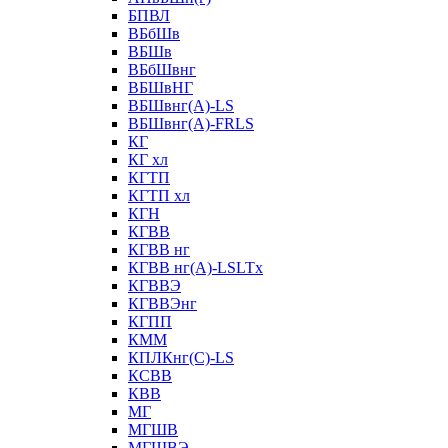
БПВЛ
ВБбШв
ВБШв
ВБбШвнг
ВБШвНГ
ВБШвнг(А)-LS
ВБШвнг(А)-FRLS
КГ
КГ хл
КГТП
КГТП хл
КГН
КГВВ
КГВВ нг
КГВВ нг(А)-LSLTx
КГВВЭ
КГВВЭнг
КГПП
КММ
КПЛКнг(C)-LS
КСВВ
КВВ
МГ
МГШВ
МГШВЭ