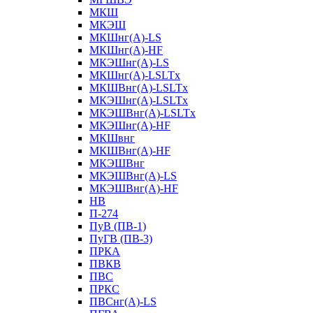
МКШ
МКЭШ
МКШнг(А)-LS
МКШнг(А)-HF
МКЭШнг(А)-LS
МКШнг(А)-LSLTx
МКШВнг(A)-LSLTx
МКЭШнг(А)-LSLTx
МКЭШВнг(A)-LSLTx
МКЭШнг(А)-HF
МКШвнг
МКШВнг(А)-HF
МКЭШВнг
МКЭШВнг(А)-LS
МКЭШВнг(А)-HF
НВ
П-274
ПуВ (ПВ-1)
ПуГВ (ПВ-3)
ПРКА
ПВКВ
ПВС
ПРКС
ПВСнг(А)-LS