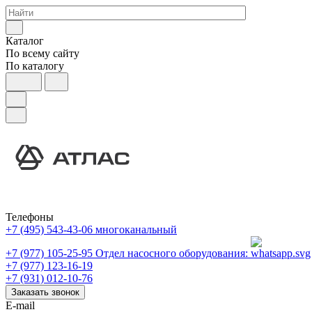
Каталог
По всему сайту
По каталогу
Телефоны
+7 (495) 543-43-06
многоканальный
+7 (977) 105-25-95
Отдел насосного оборудования:
+7 (977) 123-16-19
+7 (931) 012-10-76
Заказать звонок
E-mail