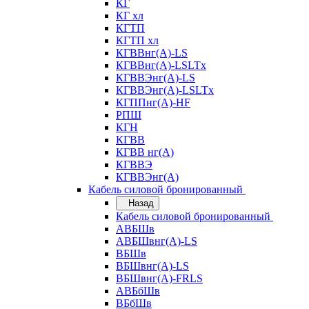
КГ
КГ хл
КГТП
КГТП хл
КГВВнг(А)-LS
КГВВнг(А)-LSLTx
КГВВЭнг(А)-LS
КГВВЭнг(А)-LSLTx
КГППнг(А)-HF
РПШ
КГН
КГВВ
КГВВ нг(А)
КГВВЭ
КГВВЭнг(А)
Кабель силовой бронированный
Назад
Кабель силовой бронированный
АВБШв
АВБШвнг(А)-LS
ВБШв
ВБШвнг(А)-LS
ВБШвнг(А)-FRLS
АВБбШв
ВБбШв