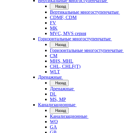
Вертикальные многоступенчатые
Назад
Вертикальные многоступенчатые
CDMF, CDM
FV
MK
MVC, MVS серия
Горизонтальные многоступенчатые
Назад
Горизонтальные многоступенчатые
CM
MHS, MHL
CHL, CHLF(T)
WLT
Дренажные
Назад
Дренажные
DL
MS, MP
Канализационные
Назад
Канализационные
WQ
GA
GB