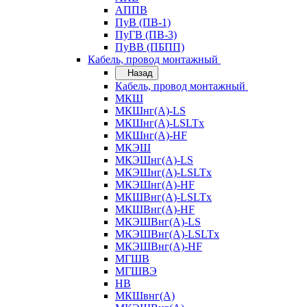
АППВ
ПуВ (ПВ-1)
ПуГВ (ПВ-3)
ПуВВ (ПБПП)
Кабель, провод монтажный
Назад
Кабель, провод монтажный
МКШ
МКШнг(А)-LS
МКШнг(А)-LSLTx
МКШнг(А)-HF
МКЭШ
МКЭШнг(А)-LS
МКЭШнг(А)-LSLTx
МКЭШнг(А)-HF
МКШВнг(A)-LSLTx
МКШВнг(А)-HF
МКЭШВнг(А)-LS
МКЭШВнг(A)-LSLTx
МКЭШВнг(А)-HF
МГШВ
МГШВЭ
НВ
МКШвнг(А)