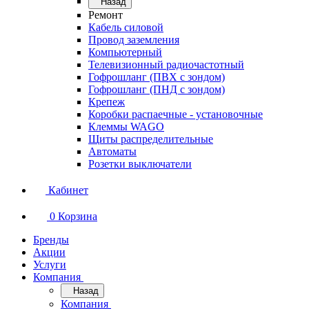
Назад
Ремонт
Кабель силовой
Провод заземления
Компьютерный
Телевизионный радиочастотный
Гофрошланг (ПВХ с зондом)
Гофрошланг (ПНД с зондом)
Крепеж
Коробки распаечные - установочные
Клеммы WAGO
Щиты распределительные
Автоматы
Розетки выключатели
Кабинет
0
Корзина
Бренды
Акции
Услуги
Компания
Назад
Компания