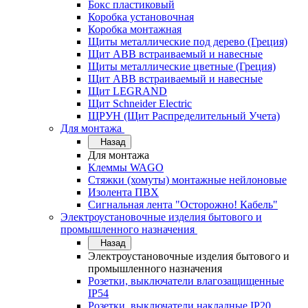
Бокс пластиковый
Коробка установочная
Коробка монтажная
Щиты металлические под дерево (Греция)
Щит ABB встраиваемый и навесные
Щиты металлические цветные (Греция)
Щит ABB встраиваемый и навесные
Щит LEGRAND
Щит Schneider Electric
ЩРУН (Щит Распределительный Учета)
Для монтажа
Назад
Для монтажа
Клеммы WAGO
Стяжки (хомуты) монтажные нейлоновые
Изолента ПВХ
Сигнальная лента "Осторожно! Кабель"
Электроустановочные изделия бытового и
промышленного назначения
Назад
Электроустановочные изделия бытового и
промышленного назначения
Розетки, выключатели влагозащищенные
IP54
Розетки, выключатели накладные IP20