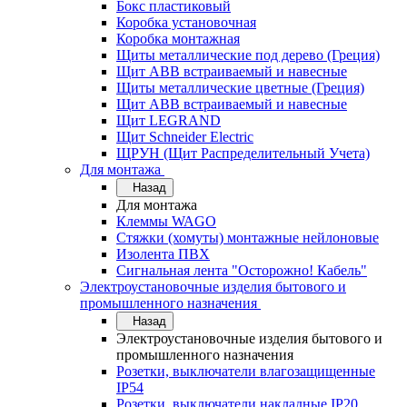
Бокс пластиковый
Коробка установочная
Коробка монтажная
Щиты металлические под дерево (Греция)
Щит ABB встраиваемый и навесные
Щиты металлические цветные (Греция)
Щит ABB встраиваемый и навесные
Щит LEGRAND
Щит Schneider Electric
ЩРУН (Щит Распределительный Учета)
Для монтажа
Назад
Для монтажа
Клеммы WAGO
Стяжки (хомуты) монтажные нейлоновые
Изолента ПВХ
Сигнальная лента "Осторожно! Кабель"
Электроустановочные изделия бытового и
промышленного назначения
Назад
Электроустановочные изделия бытового и
промышленного назначения
Розетки, выключатели влагозащищенные
IP54
Розетки, выключатели накладные IP20