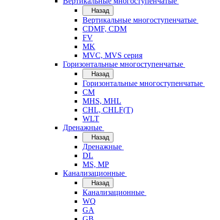
Вертикальные многоступенчатые
Назад
Вертикальные многоступенчатые
CDMF, CDM
FV
MK
MVC, MVS серия
Горизонтальные многоступенчатые
Назад
Горизонтальные многоступенчатые
CM
MHS, MHL
CHL, CHLF(T)
WLT
Дренажные
Назад
Дренажные
DL
MS, MP
Канализационные
Назад
Канализационные
WQ
GA
GB