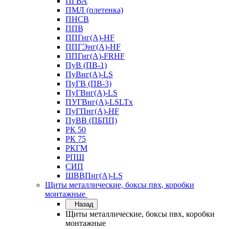
ПГВА
ПМЛ (плетенка)
ПНСВ
ППВ
ППГнг(А)-HF
ППГЭнг(А)-HF
ППГнг(А)-FRHF
ПуВ (ПВ-1)
ПуВнг(А)-LS
ПуГВ (ПВ-3)
ПуГВнг(А)-LS
ПУГВнг(А)-LSLTx
ПуГПнг(А)-HF
ПуВВ (ПБПП)
РК 50
РК 75
РКГМ
РПШ
СИП
ШВВПнг(А)-LS
Щиты металлические, боксы пвх, коробки
монтажные
Назад
Щиты металлические, боксы пвх, коробки
монтажные