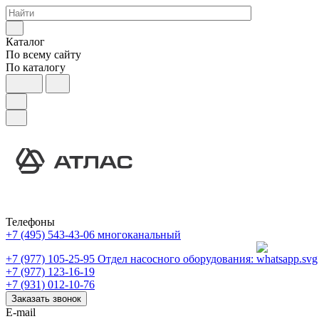
Каталог
По всему сайту
По каталогу
Телефоны
+7 (495) 543-43-06
многоканальный
+7 (977) 105-25-95
Отдел насосного оборудования:
+7 (977) 123-16-19
+7 (931) 012-10-76
Заказать звонок
E-mail