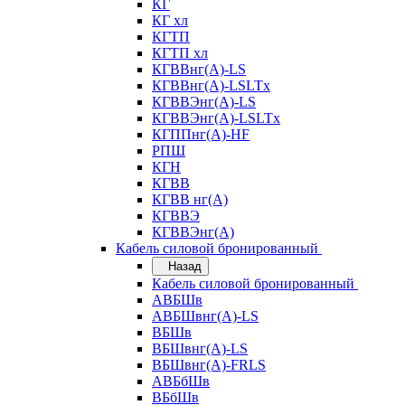
КГ
КГ хл
КГТП
КГТП хл
КГВВнг(А)-LS
КГВВнг(А)-LSLTx
КГВВЭнг(А)-LS
КГВВЭнг(А)-LSLTx
КГППнг(А)-HF
РПШ
КГН
КГВВ
КГВВ нг(А)
КГВВЭ
КГВВЭнг(А)
Кабель силовой бронированный
Назад
Кабель силовой бронированный
АВБШв
АВБШвнг(А)-LS
ВБШв
ВБШвнг(А)-LS
ВБШвнг(А)-FRLS
АВБбШв
ВБбШв