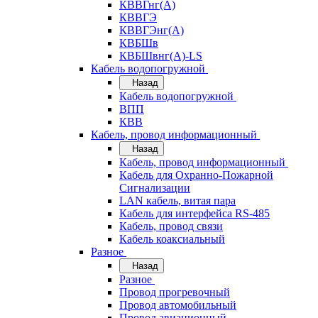
КВВГнг(А)
КВВГЭ
КВВГЭнг(А)
КВБШв
КВБШвнг(А)-LS
Кабель водопогружной
Назад
Кабель водопогружной
ВПП
КВВ
Кабель, провод информационный
Назад
Кабель, провод информационный
Кабель для Охранно-Пожарной
Сигнализации
LAN кабель, витая пара
Кабель для интерфейса RS-485
Кабель, провод связи
Кабель коаксиальный
Разное
Назад
Разное
Провод прогревочный
Провод автомобильный
Провод авиационный