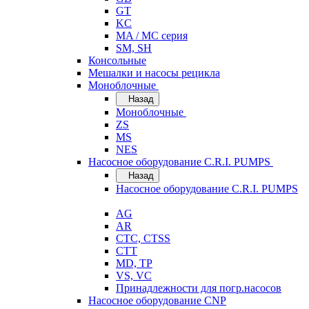
GT
KC
MA / MC серия
SM, SH
Консольные
Мешалки и насосы рецикла
Моноблочные
Назад
Моноблочные
ZS
MS
NES
Насосное оборудование C.R.I. PUMPS
Назад
Насосное оборудование C.R.I. PUMPS
AG
AR
CTC, CTSS
CTT
MD, TP
VS, VC
Принадлежности для погр.насосов
Насосное оборудование CNP