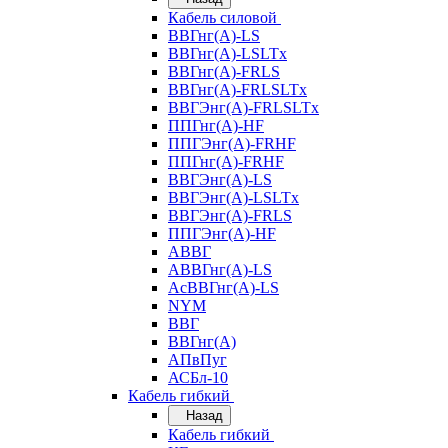
Кабель силовой
ВВГнг(А)-LS
ВВГнг(А)-LSLTx
ВВГнг(А)-FRLS
ВВГнг(А)-FRLSLTx
ВВГЭнг(А)-FRLSLTx
ППГнг(А)-HF
ППГЭнг(А)-FRHF
ППГнг(А)-FRHF
ВВГЭнг(А)-LS
ВВГЭнг(А)-LSLTx
ВВГЭнг(А)-FRLS
ППГЭнг(А)-HF
АВВГ
АВВГнг(А)-LS
АсВВГнг(А)-LS
NYM
ВВГ
ВВГнг(А)
АПвПуг
АСБл-10
Кабель гибкий
Назад
Кабель гибкий