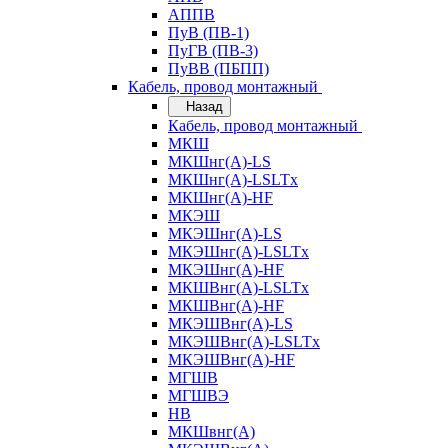
АППВ
ПуВ (ПВ-1)
ПуГВ (ПВ-3)
ПуВВ (ПБПП)
Кабель, провод монтажный
Назад
Кабель, провод монтажный
МКШ
МКШнг(А)-LS
МКШнг(А)-LSLTx
МКШнг(А)-HF
МКЭШ
МКЭШнг(А)-LS
МКЭШнг(А)-LSLTx
МКЭШнг(А)-HF
МКШВнг(A)-LSLTx
МКШВнг(А)-HF
МКЭШВнг(А)-LS
МКЭШВнг(A)-LSLTx
МКЭШВнг(А)-HF
МГШВ
МГШВЭ
НВ
МКШвнг(А)