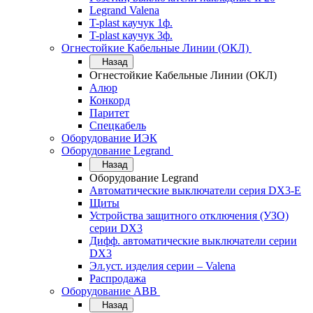
Legrand Valena
T-plast каучук 1ф.
T-plast каучук 3ф.
Огнестойкие Кабельные Линии (ОКЛ)
Назад
Огнестойкие Кабельные Линии (ОКЛ)
Алюр
Конкорд
Паритет
Спецкабель
Оборудование ИЭК
Оборудование Legrand
Назад
Оборудование Legrand
Автоматические выключатели серия DX3-E
Щиты
Устройства защитного отключения (УЗО)
серии DX3
Дифф. автоматические выключатели серии
DX3
Эл.уст. изделия серии – Valena
Распродажа
Оборудование АВВ
Назад