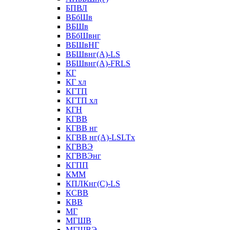
БПВЛ
ВБбШв
ВБШв
ВБбШвнг
ВБШвНГ
ВБШвнг(А)-LS
ВБШвнг(А)-FRLS
КГ
КГ хл
КГТП
КГТП хл
КГН
КГВВ
КГВВ нг
КГВВ нг(А)-LSLTx
КГВВЭ
КГВВЭнг
КГПП
КММ
КПЛКнг(C)-LS
КСВВ
КВВ
МГ
МГШВ
МГШВЭ