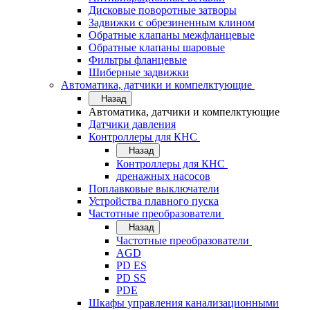
Дисковые поворотные затворы
Задвижки с обрезиненным клином
Обратные клапаны межфланцевые
Обратные клапаны шаровые
Фильтры фланцевые
Шиберные задвижки
Автоматика, датчики и компелктующие
Назад
Автоматика, датчики и компелктующие
Датчики давления
Контроллеры для КНС
Назад
Контроллеры для КНС
дренажных насосов
Поплавковые выключатели
Устройства плавного пуска
Частотные преобразователи
Назад
Частотные преобразователи
AGD
PD ES
PD SS
PDE
Шкафы управления канализационными