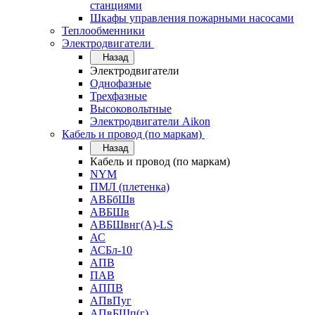
станциями
Шкафы управления пожарными насосами
Теплообменники
Электродвигатели
Назад
Электродвигатели
Однофазные
Трехфазные
Высоковольтные
Электродвигатели Aikon
Кабель и провод (по маркам)
Назад
Кабель и провод (по маркам)
NYM
ПМЛ (плетенка)
АВБбШв
АВБШв
АВБШвнг(А)-LS
АС
АСБл-10
АПВ
ПАВ
АППВ
АПвПуг
АПвБШп(г)