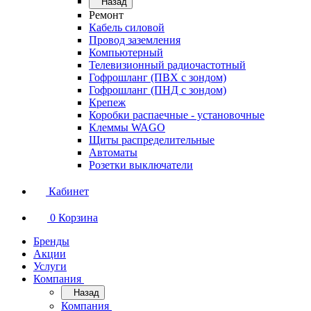
Назад
Ремонт
Кабель силовой
Провод заземления
Компьютерный
Телевизионный радиочастотный
Гофрошланг (ПВХ с зондом)
Гофрошланг (ПНД с зондом)
Крепеж
Коробки распаечные - установочные
Клеммы WAGO
Щиты распределительные
Автоматы
Розетки выключатели
Кабинет
0
Корзина
Бренды
Акции
Услуги
Компания
Назад
Компания