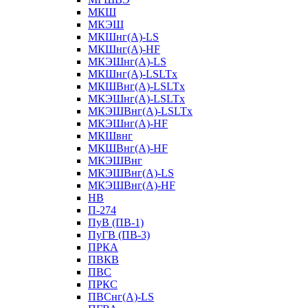
МКШ
МКЭШ
МКШнг(А)-LS
МКШнг(А)-HF
МКЭШнг(А)-LS
МКШнг(А)-LSLTx
МКШВнг(A)-LSLTx
МКЭШнг(А)-LSLTx
МКЭШВнг(A)-LSLTx
МКЭШнг(А)-HF
МКШвнг
МКШВнг(А)-HF
МКЭШВнг
МКЭШВнг(А)-LS
МКЭШВнг(А)-HF
НВ
П-274
ПуВ (ПВ-1)
ПуГВ (ПВ-3)
ПРКА
ПВКВ
ПВС
ПРКС
ПВСнг(А)-LS