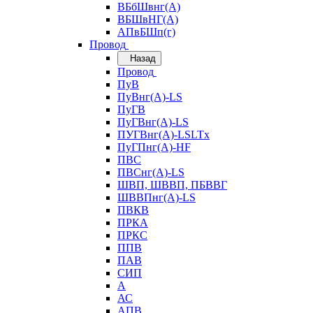
ВБбШвнг(А)
ВБШвНГ(А)
АПвБШп(г)
Провод
Назад
Провод
ПуВ
ПуВнг(А)-LS
ПуГВ
ПуГВнг(А)-LS
ПУГВнг(А)-LSLTx
ПуГПнг(А)-HF
ПВС
ПВСнг(А)-LS
ШВП, ШВВП, ПБВВГ
ШВВПнг(А)-LS
ПВКВ
ПРКА
ПРКС
ППВ
ПАВ
СИП
А
АС
АПВ