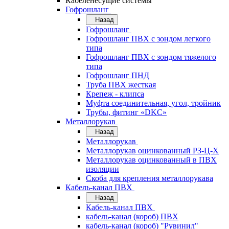
Кабеленесущие системы
Гофрошланг
Назад
Гофрошланг
Гофрошланг ПВХ с зондом легкого
типа
Гофрошланг ПВХ с зондом тяжелого
типа
Гофрошланг ПНД
Труба ПВХ жесткая
Крепеж - клипса
Муфта соединительная, угол, тройник
Трубы, фитинг «DKC»
Металлорукав
Назад
Металлорукав
Металлорукав оцинкованный РЗ-Ц-Х
Металлорукав оцинкованный в ПВХ
изоляции
Скоба для крепления металлорукава
Кабель-канал ПВХ
Назад
Кабель-канал ПВХ
кабель-канал (короб) ПВХ
кабель-канал (короб) "Рувинил"