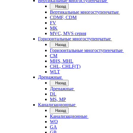
Вертикальные многоступенчатые
Назад
Вертикальные многоступенчатые
CDMF, CDM
FV
MK
MVC, MVS серия
Горизонтальные многоступенчатые
Назад
Горизонтальные многоступенчатые
CM
MHS, MHL
CHL, CHLF(T)
WLT
Дренажные
Назад
Дренажные
DL
MS, MP
Канализационные
Назад
Канализационные
WQ
GA
GB