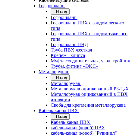
Кабеленесущие системы
Гофрошланг
Назад
Гофрошланг
Гофрошланг ПВХ с зондом легкого
типа
Гофрошланг ПВХ с зондом тяжелого
типа
Гофрошланг ПНД
Труба ПВХ жесткая
Крепеж - клипса
Муфта соединительная, угол, тройник
Трубы, фитинг «DKC»
Металлорукав
Назад
Металлорукав
Металлорукав оцинкованный РЗ-Ц-Х
Металлорукав оцинкованный в ПВХ
изоляции
Скоба для крепления металлорукава
Кабель-канал ПВХ
Назад
Кабель-канал ПВХ
кабель-канал (короб) ПВХ
кабель-канал (короб) "Рувинил"