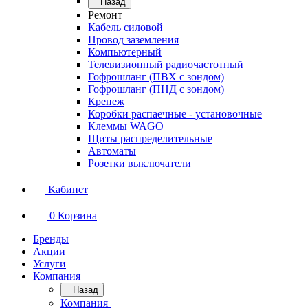
Назад
Ремонт
Кабель силовой
Провод заземления
Компьютерный
Телевизионный радиочастотный
Гофрошланг (ПВХ с зондом)
Гофрошланг (ПНД с зондом)
Крепеж
Коробки распаечные - установочные
Клеммы WAGO
Щиты распределительные
Автоматы
Розетки выключатели
Кабинет
0
Корзина
Бренды
Акции
Услуги
Компания
Назад
Компания