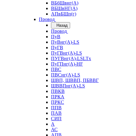
ВБбШвнг(А)
ВБШвНГ(А)
АПвБШп(г)
Провод
Назад
Провод
ПуВ
ПуВнг(А)-LS
ПуГВ
ПуГВнг(А)-LS
ПУГВнг(А)-LSLTx
ПуГПнг(А)-HF
ПВС
ПВСнг(А)-LS
ШВП, ШВВП, ПБВВГ
ШВВПнг(А)-LS
ПВКВ
ПРКА
ПРКС
ППВ
ПАВ
СИП
А
АС
АПВ