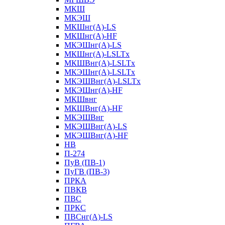
МКШ
МКЭШ
МКШнг(А)-LS
МКШнг(А)-HF
МКЭШнг(А)-LS
МКШнг(А)-LSLTx
МКШВнг(A)-LSLTx
МКЭШнг(А)-LSLTx
МКЭШВнг(A)-LSLTx
МКЭШнг(А)-HF
МКШвнг
МКШВнг(А)-HF
МКЭШВнг
МКЭШВнг(А)-LS
МКЭШВнг(А)-HF
НВ
П-274
ПуВ (ПВ-1)
ПуГВ (ПВ-3)
ПРКА
ПВКВ
ПВС
ПРКС
ПВСнг(А)-LS