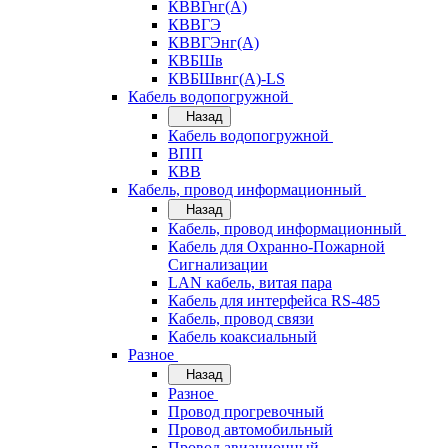
КВВГнг(А)
КВВГЭ
КВВГЭнг(А)
КВБШв
КВБШвнг(А)-LS
Кабель водопогружной
Назад
Кабель водопогружной
ВПП
КВВ
Кабель, провод информационный
Назад
Кабель, провод информационный
Кабель для Охранно-Пожарной
Сигнализации
LAN кабель, витая пара
Кабель для интерфейса RS-485
Кабель, провод связи
Кабель коаксиальный
Разное
Назад
Разное
Провод прогревочный
Провод автомобильный
Провод авиационный