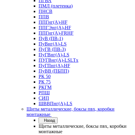
ПГВА
ПМЛ (плетенка)
ПНСВ
ППВ
ППГнг(А)-HF
ППГЭнг(А)-HF
ППГнг(А)-FRHF
ПуВ (ПВ-1)
ПуВнг(А)-LS
ПуГВ (ПВ-3)
ПуГВнг(А)-LS
ПУГВнг(А)-LSLTx
ПуГПнг(А)-HF
ПуВВ (ПБПП)
РК 50
РК 75
РКГМ
РПШ
СИП
ШВВПнг(А)-LS
Щиты металлические, боксы пвх, коробки
монтажные
Назад
Щиты металлические, боксы пвх, коробки
монтажные