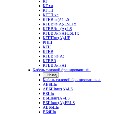
КГ
КГ хл
КГТП
КГТП хл
КГВВнг(А)-LS
КГВВнг(А)-LSLTx
КГВВЭнг(А)-LS
КГВВЭнг(А)-LSLTx
КГППнг(А)-HF
РПШ
КГН
КГВВ
КГВВ нг(А)
КГВВЭ
КГВВЭнг(А)
Кабель силовой бронированный
Назад
Кабель силовой бронированный
АВБШв
АВБШвнг(А)-LS
ВБШв
ВБШвнг(А)-LS
ВБШвнг(А)-FRLS
АВБбШв
ВБбШв