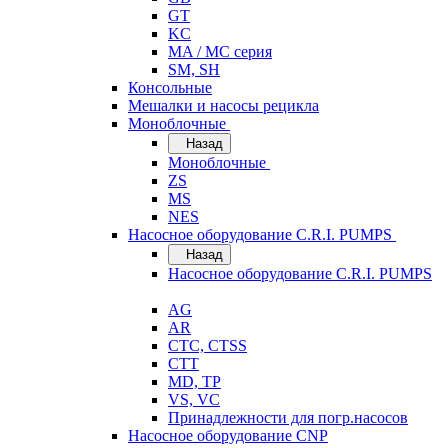
GT
KC
MA / MC серия
SM, SH
Консольные
Мешалки и насосы рецикла
Моноблочные
Назад
Моноблочные
ZS
MS
NES
Насосное оборудование C.R.I. PUMPS
Назад
Насосное оборудование C.R.I. PUMPS
AG
AR
CTC, CTSS
CTT
MD, TP
VS, VC
Принадлежности для погр.насосов
Насосное оборудование CNP