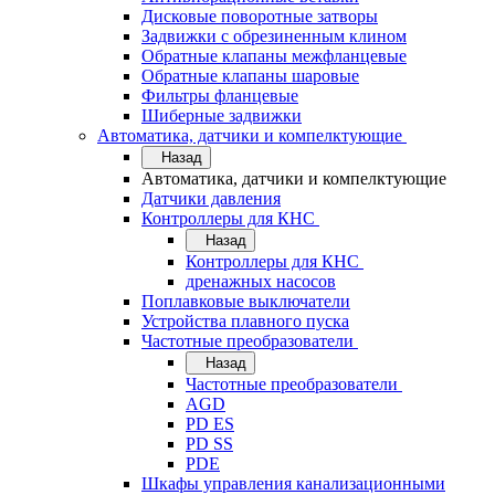
Дисковые поворотные затворы
Задвижки с обрезиненным клином
Обратные клапаны межфланцевые
Обратные клапаны шаровые
Фильтры фланцевые
Шиберные задвижки
Автоматика, датчики и компелктующие
Назад
Автоматика, датчики и компелктующие
Датчики давления
Контроллеры для КНС
Назад
Контроллеры для КНС
дренажных насосов
Поплавковые выключатели
Устройства плавного пуска
Частотные преобразователи
Назад
Частотные преобразователи
AGD
PD ES
PD SS
PDE
Шкафы управления канализационными