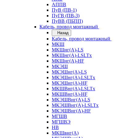
АППВ
ПуВ (ПВ-1)
ПуГВ (ПВ-3)
ПуВВ (ПБПП)
Кабель, провод монтажный
Назад
Кабель, провод монтажный
МКШ
МКШнг(А)-LS
МКШнг(А)-LSLTx
МКШнг(А)-HF
МКЭШ
МКЭШнг(А)-LS
МКЭШнг(А)-LSLTx
МКЭШнг(А)-HF
МКШВнг(A)-LSLTx
МКШВнг(А)-HF
МКЭШВнг(А)-LS
МКЭШВнг(A)-LSLTx
МКЭШВнг(А)-HF
МГШВ
МГШВЭ
НВ
МКШвнг(А)