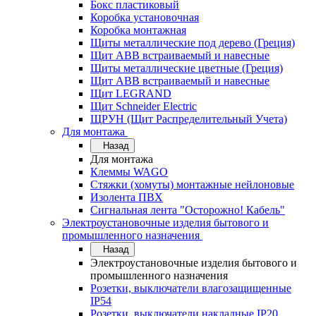
Бокс пластиковый
Коробка установочная
Коробка монтажная
Щиты металлические под дерево (Греция)
Щит ABB встраиваемый и навесные
Щиты металлические цветные (Греция)
Щит ABB встраиваемый и навесные
Щит LEGRAND
Щит Schneider Electric
ЩРУН (Щит Распределительный Учета)
Для монтажа
Назад
Для монтажа
Клеммы WAGO
Стяжки (хомуты) монтажные нейлоновые
Изолента ПВХ
Сигнальная лента "Осторожно! Кабель"
Электроустановочные изделия бытового и
промышленного назначения
Назад
Электроустановочные изделия бытового и
промышленного назначения
Розетки, выключатели влагозащищенные
IP54
Розетки, выключатели накладные IP20