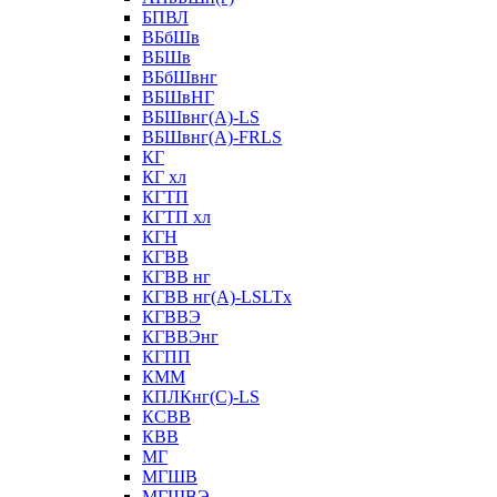
БПВЛ
ВБбШв
ВБШв
ВБбШвнг
ВБШвНГ
ВБШвнг(А)-LS
ВБШвнг(А)-FRLS
КГ
КГ хл
КГТП
КГТП хл
КГН
КГВВ
КГВВ нг
КГВВ нг(А)-LSLTx
КГВВЭ
КГВВЭнг
КГПП
КММ
КПЛКнг(C)-LS
КСВВ
КВВ
МГ
МГШВ
МГШВЭ