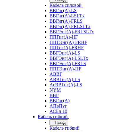
Кабель силовой
ВВГнг(А)-LS
ВВГнг(А)-LSLTx
ВВГнг(А)-FRLS
ВВГнг(А)-FRLSLTx
ВВГЭнг(А)-FRLSLTx
ППГнг(А)-HF
ППГЭнг(А)-FRHF
ППГнг(А)-FRHF
ВВГЭнг(А)-LS
ВВГЭнг(А)-LSLTx
ВВГЭнг(А)-FRLS
ППГЭнг(А)-HF
АВВГ
АВВГнг(А)-LS
АсВВГнг(А)-LS
NYM
ВВГ
ВВГнг(А)
АПвПуг
АСБл-10
Кабель гибкий
Назад
Кабель гибкий