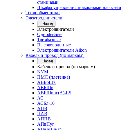
станциями
Шкафы управления пожарными насосами
Теплообменники
Электродвигатели
Назад
Электродвигатели
Однофазные
Трехфазные
Высоковольтные
Электродвигатели Aikon
Кабель и провод (по маркам)
Назад
Кабель и провод (по маркам)
NYM
ПМЛ (плетенка)
АВБбШв
АВБШв
АВБШвнг(А)-LS
АС
АСБл-10
АПВ
ПАВ
АППВ
АПвПуг
АПвБШп(г)