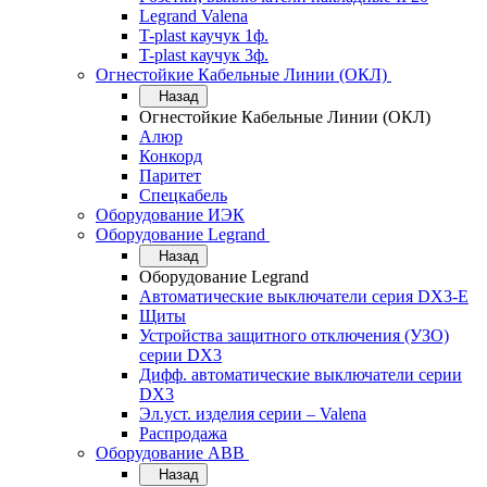
Legrand Valena
T-plast каучук 1ф.
T-plast каучук 3ф.
Огнестойкие Кабельные Линии (ОКЛ)
Назад
Огнестойкие Кабельные Линии (ОКЛ)
Алюр
Конкорд
Паритет
Спецкабель
Оборудование ИЭК
Оборудование Legrand
Назад
Оборудование Legrand
Автоматические выключатели серия DX3-E
Щиты
Устройства защитного отключения (УЗО)
серии DX3
Дифф. автоматические выключатели серии
DX3
Эл.уст. изделия серии – Valena
Распродажа
Оборудование АВВ
Назад