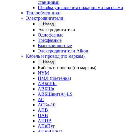
станциями
Шкафы управления пожарными насосами
Теплообменники
Электродвигатели
Назад
Электродвигатели
Однофазные
Трехфазные
Высоковольтные
Электродвигатели Aikon
Кабель и провод (по маркам)
Назад
Кабель и провод (по маркам)
NYM
ПМЛ (плетенка)
АВБбШв
АВБШв
АВБШвнг(А)-LS
АС
АСБл-10
АПВ
ПАВ
АППВ
АПвПуг
АПвБШп(г)