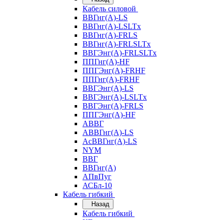
Кабель силовой
ВВГнг(А)-LS
ВВГнг(А)-LSLTx
ВВГнг(А)-FRLS
ВВГнг(А)-FRLSLTx
ВВГЭнг(А)-FRLSLTx
ППГнг(А)-HF
ППГЭнг(А)-FRHF
ППГнг(А)-FRHF
ВВГЭнг(А)-LS
ВВГЭнг(А)-LSLTx
ВВГЭнг(А)-FRLS
ППГЭнг(А)-HF
АВВГ
АВВГнг(А)-LS
АсВВГнг(А)-LS
NYM
ВВГ
ВВГнг(А)
АПвПуг
АСБл-10
Кабель гибкий
Назад
Кабель гибкий