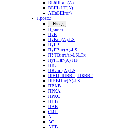
ВБбШвнг(А)
ВБШвНГ(А)
АПвБШп(г)
Провод
Назад
Провод
ПуВ
ПуВнг(А)-LS
ПуГВ
ПуГВнг(А)-LS
ПУГВнг(А)-LSLTx
ПуГПнг(А)-HF
ПВС
ПВСнг(А)-LS
ШВП, ШВВП, ПБВВГ
ШВВПнг(А)-LS
ПВКВ
ПРКА
ПРКС
ППВ
ПАВ
СИП
А
АС
АПВ