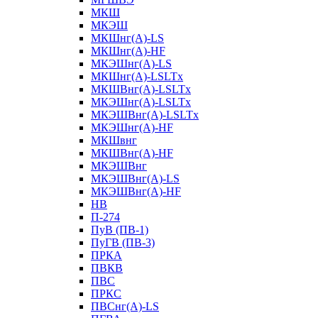
МКШ
МКЭШ
МКШнг(А)-LS
МКШнг(А)-HF
МКЭШнг(А)-LS
МКШнг(А)-LSLTx
МКШВнг(A)-LSLTx
МКЭШнг(А)-LSLTx
МКЭШВнг(A)-LSLTx
МКЭШнг(А)-HF
МКШвнг
МКШВнг(А)-HF
МКЭШВнг
МКЭШВнг(А)-LS
МКЭШВнг(А)-HF
НВ
П-274
ПуВ (ПВ-1)
ПуГВ (ПВ-3)
ПРКА
ПВКВ
ПВС
ПРКС
ПВСнг(А)-LS