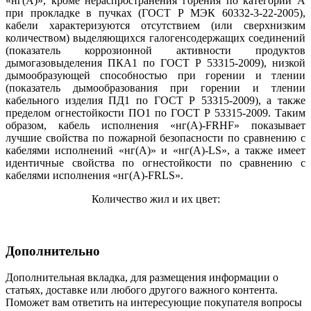
«нг(А)», кроме нераспространения горения по категории А
при прокладке в пучках (ГОСТ Р МЭК 60332-3-22-2005),
кабели характеризуются отсутствием (или сверхнизким
количеством) выделяющихся галогенсодержащих соединений
(показатель коррозионной активности продуктов
дымогазовыделения ПКА1 по ГОСТ Р 53315-2009), низкой
дымообразующей способностью при горении и тлении
(показатель дымообразования при горении и тлении
кабельного изделия ПД1 по ГОСТ Р 53315-2009), а также
пределом огнестойкости ПО1 по ГОСТ Р 53315-2009. Таким
образом, кабель исполнения «нг(А)-FRHF» показывает
лучшие свойства по пожарной безопасности по сравнению с
кабелями исполнений «нг(А)» и «нг(А)-LS», а также имеет
идентичные свойства по огнестойкости по сравнению с
кабелями исполнения «нг(А)-FRLS».
Количество жил и их цвет:
Дополнительно
Дополнительная вкладка, для размещения информации о
статьях, доставке или любого другого важного контента.
Поможет вам ответить на интересующие покупателя вопросы