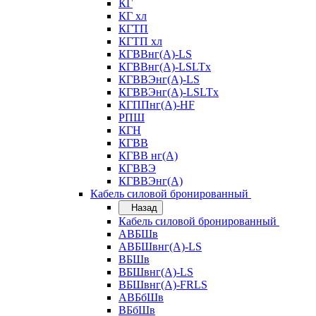
КГ
КГ хл
КГТП
КГТП хл
КГВВнг(А)-LS
КГВВнг(А)-LSLTx
КГВВЭнг(А)-LS
КГВВЭнг(А)-LSLTx
КГППнг(А)-HF
РПШ
КГН
КГВВ
КГВВ нг(А)
КГВВЭ
КГВВЭнг(А)
Кабель силовой бронированный
Назад
Кабель силовой бронированный
АВБШв
АВБШвнг(А)-LS
ВБШв
ВБШвнг(А)-LS
ВБШвнг(А)-FRLS
АВБбШв
ВБбШв