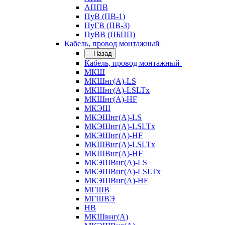
АППВ
ПуВ (ПВ-1)
ПуГВ (ПВ-3)
ПуВВ (ПБПП)
Кабель, провод монтажный
Назад
Кабель, провод монтажный
МКШ
МКШнг(А)-LS
МКШнг(А)-LSLTx
МКШнг(А)-HF
МКЭШ
МКЭШнг(А)-LS
МКЭШнг(А)-LSLTx
МКЭШнг(А)-HF
МКШВнг(A)-LSLTx
МКШВнг(А)-HF
МКЭШВнг(А)-LS
МКЭШВнг(A)-LSLTx
МКЭШВнг(А)-HF
МГШВ
МГШВЭ
НВ
МКШвнг(А)