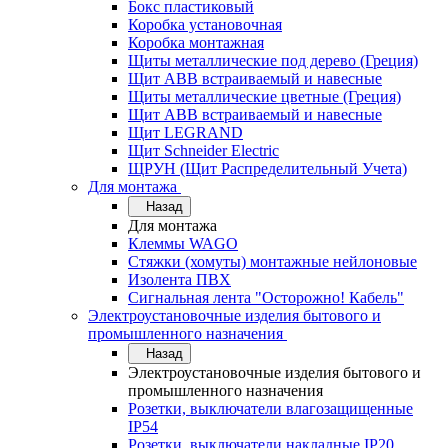
Бокс пластиковый
Коробка установочная
Коробка монтажная
Щиты металлические под дерево (Греция)
Щит ABB встраиваемый и навесные
Щиты металлические цветные (Греция)
Щит ABB встраиваемый и навесные
Щит LEGRAND
Щит Schneider Electric
ЩРУН (Щит Распределительный Учета)
Для монтажа
Назад
Для монтажа
Клеммы WAGO
Стяжки (хомуты) монтажные нейлоновые
Изолента ПВХ
Сигнальная лента "Осторожно! Кабель"
Электроустановочные изделия бытового и
промышленного назначения
Назад
Электроустановочные изделия бытового и
промышленного назначения
Розетки, выключатели влагозащищенные
IP54
Розетки, выключатели накладные IP20