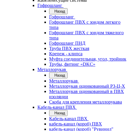
Кабеленесущие системы
Гофрошланг
Назад
Гофрошланг
Гофрошланг ПВХ с зондом легкого
типа
Гофрошланг ПВХ с зондом тяжелого
типа
Гофрошланг ПНД
Труба ПВХ жесткая
Крепеж - клипса
Муфта соединительная, угол, тройник
Трубы, фитинг «DKC»
Металлорукав
Назад
Металлорукав
Металлорукав оцинкованный РЗ-Ц-Х
Металлорукав оцинкованный в ПВХ
изоляции
Скоба для крепления металлорукава
Кабель-канал ПВХ
Назад
Кабель-канал ПВХ
кабель-канал (короб) ПВХ
кабель-канал (короб) "Рувинил"