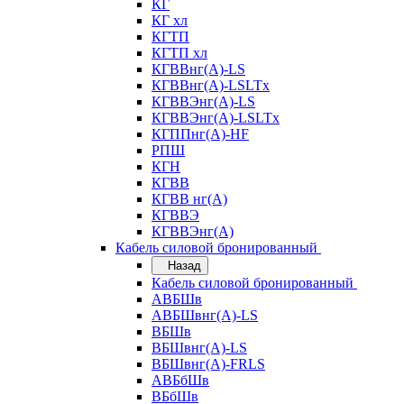
КГ
КГ хл
КГТП
КГТП хл
КГВВнг(А)-LS
КГВВнг(А)-LSLTx
КГВВЭнг(А)-LS
КГВВЭнг(А)-LSLTx
КГППнг(А)-HF
РПШ
КГН
КГВВ
КГВВ нг(А)
КГВВЭ
КГВВЭнг(А)
Кабель силовой бронированный
Назад
Кабель силовой бронированный
АВБШв
АВБШвнг(А)-LS
ВБШв
ВБШвнг(А)-LS
ВБШвнг(А)-FRLS
АВБбШв
ВБбШв