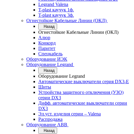
Legrand Valena
T-plast каучук 1ф.
T-plast каучук 3ф.
Огнестойкие Кабельные Линии (ОКЛ)
Назад
Огнестойкие Кабельные Линии (ОКЛ)
Алюр
Конкорд
Паритет
Спецкабель
Оборудование ИЭК
Оборудование Legrand
Назад
Оборудование Legrand
Автоматические выключатели серия DX3-E
Щиты
Устройства защитного отключения (УЗО)
серии DX3
Дифф. автоматические выключатели серии
DX3
Эл.уст. изделия серии – Valena
Распродажа
Оборудование АВВ
Назад