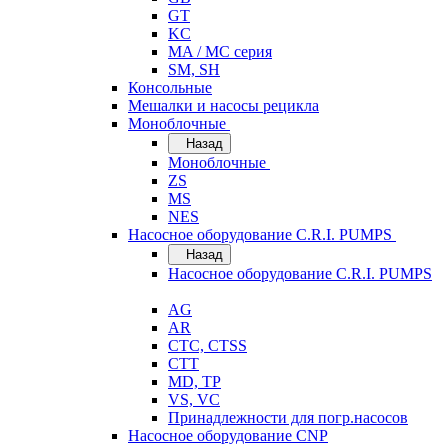
GT
KC
MA / MC серия
SM, SH
Консольные
Мешалки и насосы рецикла
Моноблочные
Назад
Моноблочные
ZS
MS
NES
Насосное оборудование C.R.I. PUMPS
Назад
Насосное оборудование C.R.I. PUMPS
AG
AR
CTC, CTSS
CTT
MD, TP
VS, VC
Принадлежности для погр.насосов
Насосное оборудование CNP