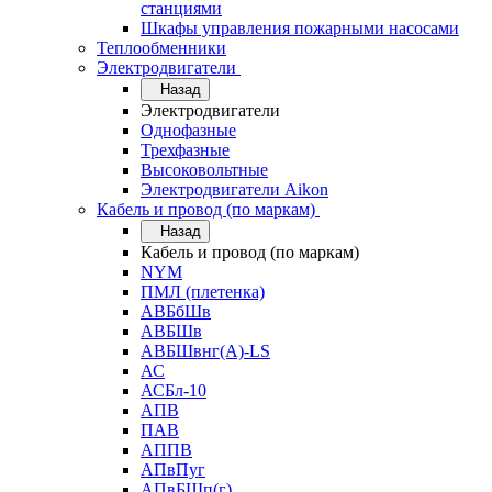
станциями
Шкафы управления пожарными насосами
Теплообменники
Электродвигатели
Назад
Электродвигатели
Однофазные
Трехфазные
Высоковольтные
Электродвигатели Aikon
Кабель и провод (по маркам)
Назад
Кабель и провод (по маркам)
NYM
ПМЛ (плетенка)
АВБбШв
АВБШв
АВБШвнг(А)-LS
АС
АСБл-10
АПВ
ПАВ
АППВ
АПвПуг
АПвБШп(г)