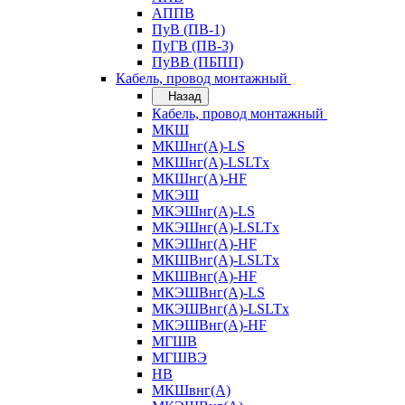
АППВ
ПуВ (ПВ-1)
ПуГВ (ПВ-3)
ПуВВ (ПБПП)
Кабель, провод монтажный
Назад
Кабель, провод монтажный
МКШ
МКШнг(А)-LS
МКШнг(А)-LSLTx
МКШнг(А)-HF
МКЭШ
МКЭШнг(А)-LS
МКЭШнг(А)-LSLTx
МКЭШнг(А)-HF
МКШВнг(A)-LSLTx
МКШВнг(А)-HF
МКЭШВнг(А)-LS
МКЭШВнг(A)-LSLTx
МКЭШВнг(А)-HF
МГШВ
МГШВЭ
НВ
МКШвнг(А)