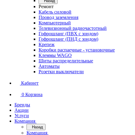
Назад
Ремонт
Кабель силовой
Провод заземления
Компьютерный
Телевизионный радиочастотный
Гофрошланг (ПВХ с зондом)
Гофрошланг (ПНД с зондом)
Крепеж
Коробки распаечные - установочные
Клеммы WAGO
Щиты распределительные
Автоматы
Розетки выключатели
Кабинет
0
Корзина
Бренды
Акции
Услуги
Компания
Назад
Компания