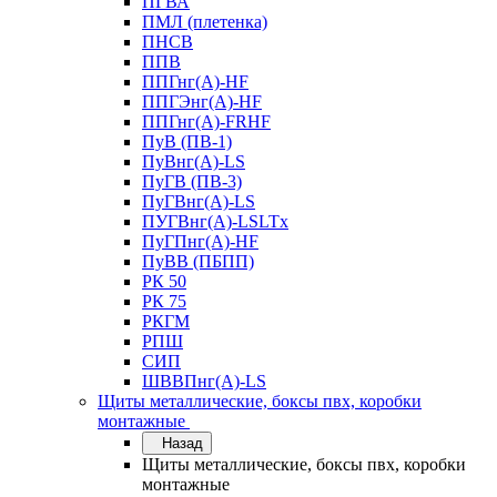
ПГВА
ПМЛ (плетенка)
ПНСВ
ППВ
ППГнг(А)-HF
ППГЭнг(А)-HF
ППГнг(А)-FRHF
ПуВ (ПВ-1)
ПуВнг(А)-LS
ПуГВ (ПВ-3)
ПуГВнг(А)-LS
ПУГВнг(А)-LSLTx
ПуГПнг(А)-HF
ПуВВ (ПБПП)
РК 50
РК 75
РКГМ
РПШ
СИП
ШВВПнг(А)-LS
Щиты металлические, боксы пвх, коробки
монтажные
Назад
Щиты металлические, боксы пвх, коробки
монтажные