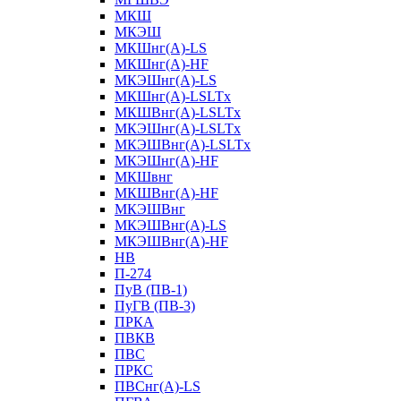
МКШ
МКЭШ
МКШнг(А)-LS
МКШнг(А)-HF
МКЭШнг(А)-LS
МКШнг(А)-LSLTx
МКШВнг(A)-LSLTx
МКЭШнг(А)-LSLTx
МКЭШВнг(A)-LSLTx
МКЭШнг(А)-HF
МКШвнг
МКШВнг(А)-HF
МКЭШВнг
МКЭШВнг(А)-LS
МКЭШВнг(А)-HF
НВ
П-274
ПуВ (ПВ-1)
ПуГВ (ПВ-3)
ПРКА
ПВКВ
ПВС
ПРКС
ПВСнг(А)-LS