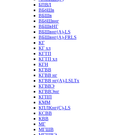
БПВЛ
ВБбШв
ВБШв
ВБбШвнг
ВБШвНГ
ВБШвнг(А)-LS
ВБШвнг(А)-FRLS
КГ
КГ хл
КГТП
КГТП хл
КГН
КГВВ
КГВВ нг
КГВВ нг(А)-LSLTx
КГВВЭ
КГВВЭнг
КГПП
КММ
КПЛКнг(C)-LS
КСВВ
КВВ
МГ
МГШВ
МГШВЭ