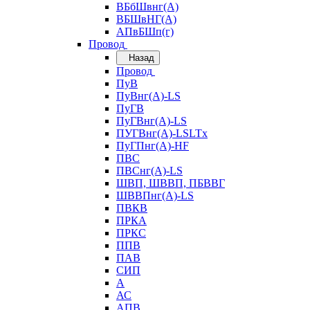
ВБбШвнг(А)
ВБШвНГ(А)
АПвБШп(г)
Провод
Назад
Провод
ПуВ
ПуВнг(А)-LS
ПуГВ
ПуГВнг(А)-LS
ПУГВнг(А)-LSLTx
ПуГПнг(А)-HF
ПВС
ПВСнг(А)-LS
ШВП, ШВВП, ПБВВГ
ШВВПнг(А)-LS
ПВКВ
ПРКА
ПРКС
ППВ
ПАВ
СИП
А
АС
АПВ