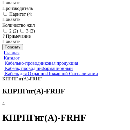
Показать
Производитель
Паритет
(
4
)
Показать
Количество жил
2
(
2
)
3
(
2
)
?
Примечание
Показать
Показать
Главная
Каталог
Кабельно-проводниковая продукция
Кабель, провод информационный
Кабель для Охранно-Пожарной Сигнализации
КПРПГнг(А)-FRHF
КПРПГнг(А)-FRHF
4
КПРПГнг(А)-FRHF