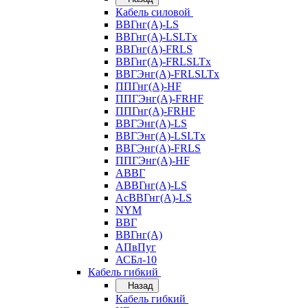
Кабель силовой
ВВГнг(А)-LS
ВВГнг(А)-LSLTx
ВВГнг(А)-FRLS
ВВГнг(А)-FRLSLTx
ВВГЭнг(А)-FRLSLTx
ППГнг(А)-HF
ППГЭнг(А)-FRHF
ППГнг(А)-FRHF
ВВГЭнг(А)-LS
ВВГЭнг(А)-LSLTx
ВВГЭнг(А)-FRLS
ППГЭнг(А)-HF
АВВГ
АВВГнг(А)-LS
АсВВГнг(А)-LS
NYM
ВВГ
ВВГнг(А)
АПвПуг
АСБл-10
Кабель гибкий
Назад
Кабель гибкий