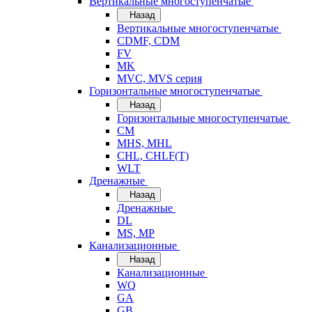
Вертикальные многоступенчатые
Назад
Вертикальные многоступенчатые
CDMF, CDM
FV
MK
MVC, MVS серия
Горизонтальные многоступенчатые
Назад
Горизонтальные многоступенчатые
CM
MHS, MHL
CHL, CHLF(T)
WLT
Дренажные
Назад
Дренажные
DL
MS, MP
Канализационные
Назад
Канализационные
WQ
GA
GB