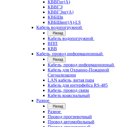
КВВГнг(А)
КВВГЭ
КВВГЭнг(А)
КВБШв
КВБШвнг(А)-LS
Кабель водопогружной
Назад
Кабель водопогружной
ВПП
КВВ
Кабель, провод информационный
Назад
Кабель, провод информационный
Кабель для Охранно-Пожарной
Сигнализации
LAN кабель, витая пара
Кабель для интерфейса RS-485
Кабель, провод связи
Кабель коаксиальный
Разное
Назад
Разное
Провод прогревочный
Провод автомобильный
Провод авиационный