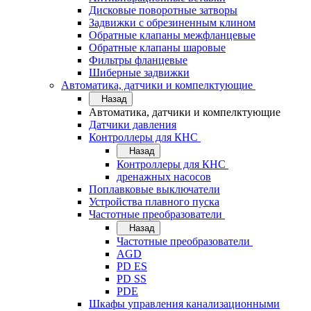
Дисковые поворотные затворы
Задвижки с обрезиненным клином
Обратные клапаны межфланцевые
Обратные клапаны шаровые
Фильтры фланцевые
Шиберные задвижки
Автоматика, датчики и компелктующие
Назад
Автоматика, датчики и компелктующие
Датчики давления
Контроллеры для КНС
Назад
Контроллеры для КНС
дренажных насосов
Поплавковые выключатели
Устройства плавного пуска
Частотные преобразователи
Назад
Частотные преобразователи
AGD
PD ES
PD SS
PDE
Шкафы управления канализационными