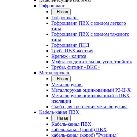
Кабеленесущие системы
Гофрошланг
Назад
Гофрошланг
Гофрошланг ПВХ с зондом легкого
типа
Гофрошланг ПВХ с зондом тяжелого
типа
Гофрошланг ПНД
Труба ПВХ жесткая
Крепеж - клипса
Муфта соединительная, угол, тройник
Трубы, фитинг «DKC»
Металлорукав
Назад
Металлорукав
Металлорукав оцинкованный РЗ-Ц-Х
Металлорукав оцинкованный в ПВХ
изоляции
Скоба для крепления металлорукава
Кабель-канал ПВХ
Назад
Кабель-канал ПВХ
кабель-канал (короб) ПВХ
кабель-канал (короб) "Рувинил"