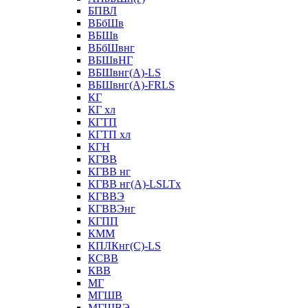
БПВЛ
ВБбШв
ВБШв
ВБбШвнг
ВБШвНГ
ВБШвнг(А)-LS
ВБШвнг(А)-FRLS
КГ
КГ хл
КГТП
КГТП хл
КГН
КГВВ
КГВВ нг
КГВВ нг(А)-LSLTx
КГВВЭ
КГВВЭнг
КГПП
КММ
КПЛКнг(C)-LS
КСВВ
КВВ
МГ
МГШВ
МГШВЭ