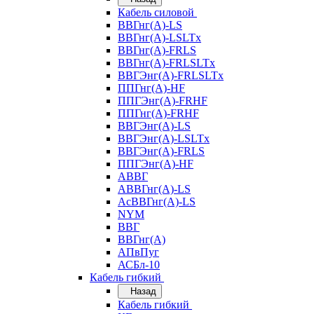
Кабель силовой
ВВГнг(А)-LS
ВВГнг(А)-LSLTx
ВВГнг(А)-FRLS
ВВГнг(А)-FRLSLTx
ВВГЭнг(А)-FRLSLTx
ППГнг(А)-HF
ППГЭнг(А)-FRHF
ППГнг(А)-FRHF
ВВГЭнг(А)-LS
ВВГЭнг(А)-LSLTx
ВВГЭнг(А)-FRLS
ППГЭнг(А)-HF
АВВГ
АВВГнг(А)-LS
АсВВГнг(А)-LS
NYM
ВВГ
ВВГнг(А)
АПвПуг
АСБл-10
Кабель гибкий
Назад
Кабель гибкий