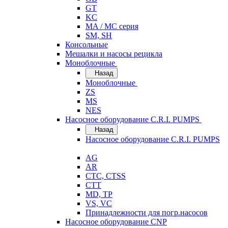
GT
KC
MA / MC серия
SM, SH
Консольные
Мешалки и насосы рецикла
Моноблочные
Назад
Моноблочные
ZS
MS
NES
Насосное оборудование C.R.I. PUMPS
Назад
Насосное оборудование C.R.I. PUMPS
AG
AR
CTC, CTSS
CTT
MD, TP
VS, VC
Принадлежности для погр.насосов
Насосное оборудование CNP