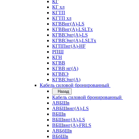
КГ
КГ хл
КГТП
КГТП хл
КГВВнг(А)-LS
КГВВнг(А)-LSLTx
КГВВЭнг(А)-LS
КГВВЭнг(А)-LSLTx
КГППнг(А)-HF
РПШ
КГН
КГВВ
КГВВ нг(А)
КГВВЭ
КГВВЭнг(А)
Кабель силовой бронированный
Назад
Кабель силовой бронированный
АВБШв
АВБШвнг(А)-LS
ВБШв
ВБШвнг(А)-LS
ВБШвнг(А)-FRLS
АВБбШв
ВБбШв