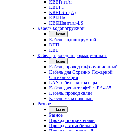
КВВГнг(А)
КВВГЭ
КВВГЭнг(А)
КВБШв
КВБШвнг(А)-LS
Кабель водопогружной
Назад
Кабель водопогружной
ВПП
КВВ
Кабель, провод информационный
Назад
Кабель, провод информационный
Кабель для Охранно-Пожарной
Сигнализации
LAN кабель, витая пара
Кабель для интерфейса RS-485
Кабель, провод связи
Кабель коаксиальный
Разное
Назад
Разное
Провод прогревочный
Провод автомобильный
Провод авиационный