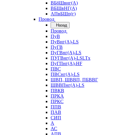
ВБбШвнг(А)
ВБШвНГ(А)
АПвБШп(г)
Провод
Назад
Провод
ПуВ
ПуВнг(А)-LS
ПуГВ
ПуГВнг(А)-LS
ПУГВнг(А)-LSLTx
ПуГПнг(А)-HF
ПВС
ПВСнг(А)-LS
ШВП, ШВВП, ПБВВГ
ШВВПнг(А)-LS
ПВКВ
ПРКА
ПРКС
ППВ
ПАВ
СИП
А
АС
АПВ