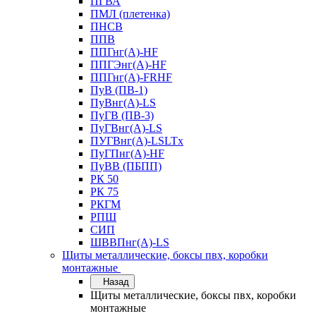
ПГВА
ПМЛ (плетенка)
ПНСВ
ППВ
ППГнг(А)-HF
ППГЭнг(А)-HF
ППГнг(А)-FRHF
ПуВ (ПВ-1)
ПуВнг(А)-LS
ПуГВ (ПВ-3)
ПуГВнг(А)-LS
ПУГВнг(А)-LSLTx
ПуГПнг(А)-HF
ПуВВ (ПБПП)
РК 50
РК 75
РКГМ
РПШ
СИП
ШВВПнг(А)-LS
Щиты металлические, боксы пвх, коробки
монтажные
Назад
Щиты металлические, боксы пвх, коробки
монтажные