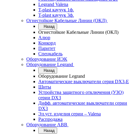
Legrand Valena
T-plast каучук 1ф.
T-plast каучук 3ф.
Огнестойкие Кабельные Линии (ОКЛ)
Назад
Огнестойкие Кабельные Линии (ОКЛ)
Алюр
Конкорд
Паритет
Спецкабель
Оборудование ИЭК
Оборудование Legrand
Назад
Оборудование Legrand
Автоматические выключатели серия DX3-E
Щиты
Устройства защитного отключения (УЗО)
серии DX3
Дифф. автоматические выключатели серии
DX3
Эл.уст. изделия серии – Valena
Распродажа
Оборудование АВВ
Назад