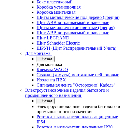
Бокс пластиковый
Коробка установочная
Коробка монтажная
Щиты металлические под дерево (Греция)
Щит ABB встраиваемый и навесные
Щиты металлические цветные (Греция)
Щит ABB встраиваемый и навесные
Щит LEGRAND
Щит Schneider Electric
ЩРУН (Щит Распределительный Учета)
Для монтажа
Назад
Для монтажа
Клеммы WAGO
Стяжки (хомуты) монтажные нейлоновые
Изолента ПВХ
Сигнальная лента "Осторожно! Кабель"
Электроустановочные изделия бытового и
промышленного назначения
Назад
Электроустановочные изделия бытового и
промышленного назначения
Розетки, выключатели влагозащищенные
IP54
Розетки, выключатели накладные IP20