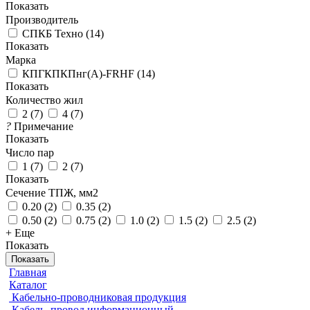
Показать
Производитель
СПКБ Техно
(
14
)
Показать
Марка
КПГКПКПнг(A)-FRHF
(
14
)
Показать
Количество жил
2
(
7
)
4
(
7
)
?
Примечание
Показать
Число пар
1
(
7
)
2
(
7
)
Показать
Сечение ТПЖ, мм2
0.20
(
2
)
0.35
(
2
)
0.50
(
2
)
0.75
(
2
)
1.0
(
2
)
1.5
(
2
)
2.5
(
2
)
+ Еще
Показать
Показать
Главная
Каталог
Кабельно-проводниковая продукция
Кабель, провод информационный