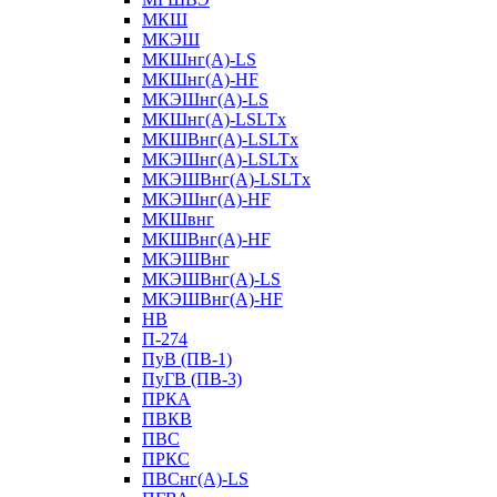
МКШ
МКЭШ
МКШнг(А)-LS
МКШнг(А)-HF
МКЭШнг(А)-LS
МКШнг(А)-LSLTx
МКШВнг(A)-LSLTx
МКЭШнг(А)-LSLTx
МКЭШВнг(A)-LSLTx
МКЭШнг(А)-HF
МКШвнг
МКШВнг(А)-HF
МКЭШВнг
МКЭШВнг(А)-LS
МКЭШВнг(А)-HF
НВ
П-274
ПуВ (ПВ-1)
ПуГВ (ПВ-3)
ПРКА
ПВКВ
ПВС
ПРКС
ПВСнг(А)-LS