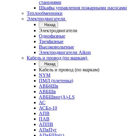
станциями
Шкафы управления пожарными насосами
Теплообменники
Электродвигатели
Назад
Электродвигатели
Однофазные
Трехфазные
Высоковольтные
Электродвигатели Aikon
Кабель и провод (по маркам)
Назад
Кабель и провод (по маркам)
NYM
ПМЛ (плетенка)
АВБбШв
АВБШв
АВБШвнг(А)-LS
АС
АСБл-10
АПВ
ПАВ
АППВ
АПвПуг
АПвБШп(г)