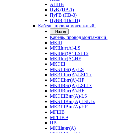
АППВ
ПуВ (ПВ-1)
ПуГВ (ПВ-3)
ПуВВ (ПБПП)
Кабель, провод монтажный
Назад
Кабель, провод монтажный
МКШ
МКШнг(А)-LS
МКШнг(А)-LSLTx
МКШнг(А)-HF
МКЭШ
МКЭШнг(А)-LS
МКЭШнг(А)-LSLTx
МКЭШнг(А)-HF
МКШВнг(A)-LSLTx
МКШВнг(А)-HF
МКЭШВнг(А)-LS
МКЭШВнг(A)-LSLTx
МКЭШВнг(А)-HF
МГШВ
МГШВЭ
НВ
МКШвнг(А)