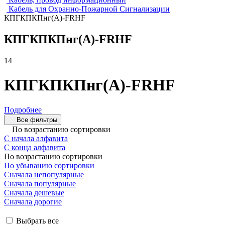
Кабель для Охранно-Пожарной Сигнализации
КПГКПКПнг(А)-FRHF
КПГКПКПнг(А)-FRHF
14
КПГКПКПнг(А)-FRHF
Подробнее
Все фильтры
По возрастанию сортировки
С начала алфавита
С конца алфавита
По возрастанию сортировки
По убыванию сортировки
Сначала непопулярные
Сначала популярные
Сначала дешевые
Сначала дорогие
Выбрать все