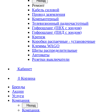
Назад
Ремонт
Кабель силовой
Провод заземления
Компьютерный
Телевизионный радиочастотный
Гофрошланг (ПВХ с зондом)
Гофрошланг (ПНД с зондом)
Крепеж
Коробки распаечные - установочные
Клеммы WAGO
Щиты распределительные
Автоматы
Розетки выключатели
Кабинет
0
Корзина
Бренды
Акции
Услуги
Компания
Назад
Компания