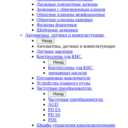
Дисковые поворотные затворы
Задвижки с обрезиненным клином
Обратные клапаны межфланцевые
Обратные клапаны шаровые
Фильтры фланцевые
Шиберные задвижки
Автоматика, датчики и компелктующие
Назад
Автоматика, датчики и компелктующие
Датчики давления
Контроллеры для КНС
Назад
Контроллеры для КНС
дренажных насосов
Поплавковые выключатели
Устройства плавного пуска
Частотные преобразователи
Назад
Частотные преобразователи
AGD
PD ES
PD SS
PDE
Шкафы управления канализационными