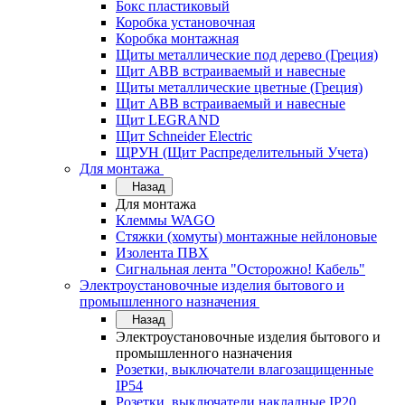
Бокс пластиковый
Коробка установочная
Коробка монтажная
Щиты металлические под дерево (Греция)
Щит ABB встраиваемый и навесные
Щиты металлические цветные (Греция)
Щит ABB встраиваемый и навесные
Щит LEGRAND
Щит Schneider Electric
ЩРУН (Щит Распределительный Учета)
Для монтажа
Назад
Для монтажа
Клеммы WAGO
Стяжки (хомуты) монтажные нейлоновые
Изолента ПВХ
Сигнальная лента "Осторожно! Кабель"
Электроустановочные изделия бытового и
промышленного назначения
Назад
Электроустановочные изделия бытового и
промышленного назначения
Розетки, выключатели влагозащищенные
IP54
Розетки, выключатели накладные IP20