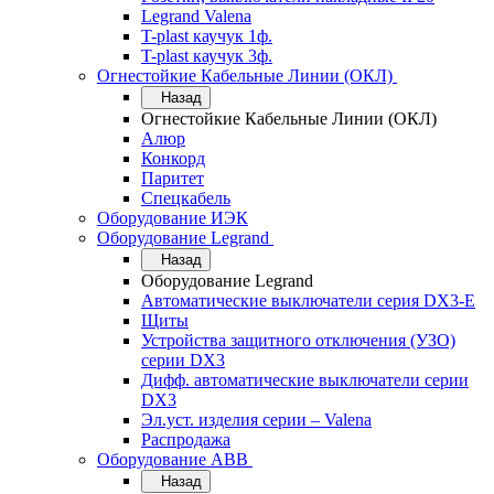
Legrand Valena
T-plast каучук 1ф.
T-plast каучук 3ф.
Огнестойкие Кабельные Линии (ОКЛ)
Назад
Огнестойкие Кабельные Линии (ОКЛ)
Алюр
Конкорд
Паритет
Спецкабель
Оборудование ИЭК
Оборудование Legrand
Назад
Оборудование Legrand
Автоматические выключатели серия DX3-E
Щиты
Устройства защитного отключения (УЗО)
серии DX3
Дифф. автоматические выключатели серии
DX3
Эл.уст. изделия серии – Valena
Распродажа
Оборудование АВВ
Назад