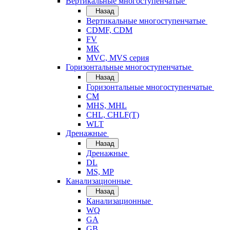
Вертикальные многоступенчатые
Назад
Вертикальные многоступенчатые
CDMF, CDM
FV
MK
MVC, MVS серия
Горизонтальные многоступенчатые
Назад
Горизонтальные многоступенчатые
CM
MHS, MHL
CHL, CHLF(T)
WLT
Дренажные
Назад
Дренажные
DL
MS, MP
Канализационные
Назад
Канализационные
WQ
GA
GB