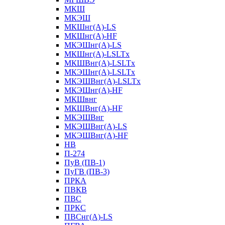
МКШ
МКЭШ
МКШнг(А)-LS
МКШнг(А)-HF
МКЭШнг(А)-LS
МКШнг(А)-LSLTx
МКШВнг(A)-LSLTx
МКЭШнг(А)-LSLTx
МКЭШВнг(A)-LSLTx
МКЭШнг(А)-HF
МКШвнг
МКШВнг(А)-HF
МКЭШВнг
МКЭШВнг(А)-LS
МКЭШВнг(А)-HF
НВ
П-274
ПуВ (ПВ-1)
ПуГВ (ПВ-3)
ПРКА
ПВКВ
ПВС
ПРКС
ПВСнг(А)-LS