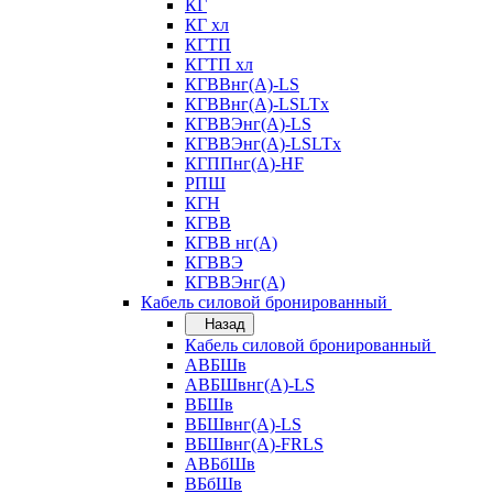
КГ
КГ хл
КГТП
КГТП хл
КГВВнг(А)-LS
КГВВнг(А)-LSLTx
КГВВЭнг(А)-LS
КГВВЭнг(А)-LSLTx
КГППнг(А)-HF
РПШ
КГН
КГВВ
КГВВ нг(А)
КГВВЭ
КГВВЭнг(А)
Кабель силовой бронированный
Назад
Кабель силовой бронированный
АВБШв
АВБШвнг(А)-LS
ВБШв
ВБШвнг(А)-LS
ВБШвнг(А)-FRLS
АВБбШв
ВБбШв