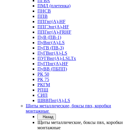
ПГВА
ПМЛ (плетенка)
ПНСВ
ППВ
ППГнг(А)-HF
ППГЭнг(А)-HF
ППГнг(А)-FRHF
ПуВ (ПВ-1)
ПуВнг(А)-LS
ПуГВ (ПВ-3)
ПуГВнг(А)-LS
ПУГВнг(А)-LSLTx
ПуГПнг(А)-HF
ПуВВ (ПБПП)
РК 50
РК 75
РКГМ
РПШ
СИП
ШВВПнг(А)-LS
Щиты металлические, боксы пвх, коробки
монтажные
Назад
Щиты металлические, боксы пвх, коробки
монтажные