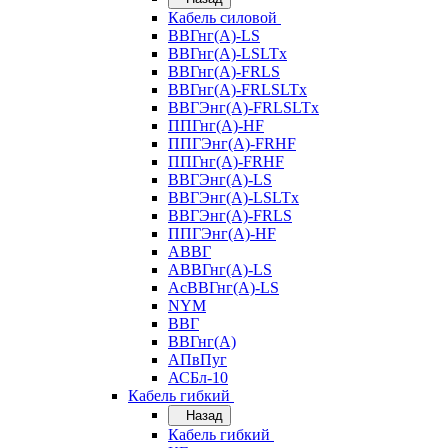
Кабель силовой
ВВГнг(А)-LS
ВВГнг(А)-LSLTx
ВВГнг(А)-FRLS
ВВГнг(А)-FRLSLTx
ВВГЭнг(А)-FRLSLTx
ППГнг(А)-HF
ППГЭнг(А)-FRHF
ППГнг(А)-FRHF
ВВГЭнг(А)-LS
ВВГЭнг(А)-LSLTx
ВВГЭнг(А)-FRLS
ППГЭнг(А)-HF
АВВГ
АВВГнг(А)-LS
АсВВГнг(А)-LS
NYM
ВВГ
ВВГнг(А)
АПвПуг
АСБл-10
Кабель гибкий
Назад
Кабель гибкий