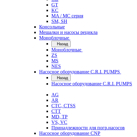
GT
KC
MA / MC серия
SM, SH
Консольные
Мешалки и насосы рецикла
Моноблочные
Назад
Моноблочные
ZS
MS
NES
Насосное оборудование C.R.I. PUMPS
Назад
Насосное оборудование C.R.I. PUMPS
AG
AR
CTC, CTSS
CTT
MD, TP
VS, VC
Принадлежности для погр.насосов
Насосное оборудование CNP