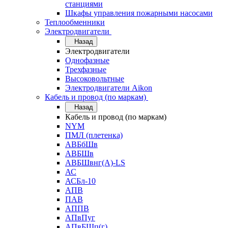
станциями
Шкафы управления пожарными насосами
Теплообменники
Электродвигатели
Назад
Электродвигатели
Однофазные
Трехфазные
Высоковольтные
Электродвигатели Aikon
Кабель и провод (по маркам)
Назад
Кабель и провод (по маркам)
NYM
ПМЛ (плетенка)
АВБбШв
АВБШв
АВБШвнг(А)-LS
АС
АСБл-10
АПВ
ПАВ
АППВ
АПвПуг
АПвБШп(г)