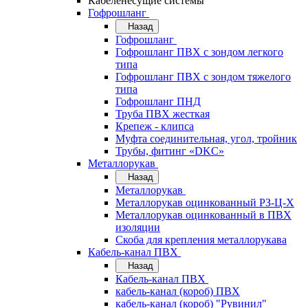
Кабеленесущие системы
Гофрошланг
Назад
Гофрошланг
Гофрошланг ПВХ с зондом легкого
типа
Гофрошланг ПВХ с зондом тяжелого
типа
Гофрошланг ПНД
Труба ПВХ жесткая
Крепеж - клипса
Муфта соединительная, угол, тройник
Трубы, фитинг «DKC»
Металлорукав
Назад
Металлорукав
Металлорукав оцинкованный РЗ-Ц-Х
Металлорукав оцинкованный в ПВХ
изоляции
Скоба для крепления металлорукава
Кабель-канал ПВХ
Назад
Кабель-канал ПВХ
кабель-канал (короб) ПВХ
кабель-канал (короб) "Рувинил"