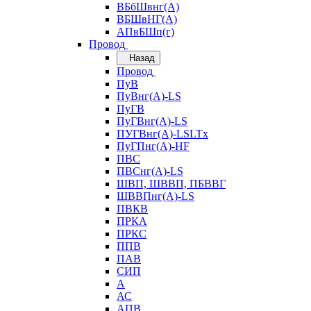
ВБбШвнг(А)
ВБШвНГ(А)
АПвБШп(г)
Провод
Назад
Провод
ПуВ
ПуВнг(А)-LS
ПуГВ
ПуГВнг(А)-LS
ПУГВнг(А)-LSLTx
ПуГПнг(А)-HF
ПВС
ПВСнг(А)-LS
ШВП, ШВВП, ПБВВГ
ШВВПнг(А)-LS
ПВКВ
ПРКА
ПРКС
ППВ
ПАВ
СИП
А
АС
АПВ