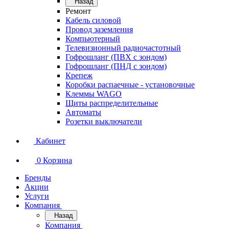
Назад
Ремонт
Кабель силовой
Провод заземления
Компьютерный
Телевизионный радиочастотный
Гофрошланг (ПВХ с зондом)
Гофрошланг (ПНД с зондом)
Крепеж
Коробки распаечные - установочные
Клеммы WAGO
Щиты распределительные
Автоматы
Розетки выключатели
Кабинет
0
Корзина
Бренды
Акции
Услуги
Компания
Назад
Компания