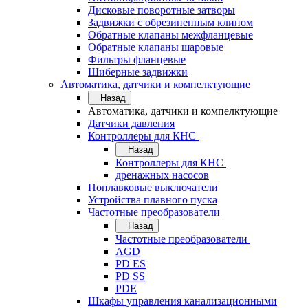
Дисковые поворотные затворы
Задвижки с обрезиненным клином
Обратные клапаны межфланцевые
Обратные клапаны шаровые
Фильтры фланцевые
Шиберные задвижки
Автоматика, датчики и компелктующие
Назад
Автоматика, датчики и компелктующие
Датчики давления
Контроллеры для КНС
Назад
Контроллеры для КНС
дренажных насосов
Поплавковые выключатели
Устройства плавного пуска
Частотные преобразователи
Назад
Частотные преобразователи
AGD
PD ES
PD SS
PDE
Шкафы управления канализационными