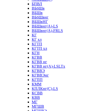
БПВЛ
ВБбШв
ВБШв
ВБбШвнг
ВБШвНГ
ВБШвнг(А)-LS
ВБШвнг(А)-FRLS
КГ
КГ хл
КГТП
КГТП хл
КГН
КГВВ
КГВВ нг
КГВВ нг(А)-LSLTx
КГВВЭ
КГВВЭнг
КГПП
КММ
КПЛКнг(C)-LS
КСВВ
КВВ
МГ
МГШВ
МГШВЭ