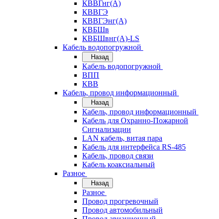
КВВГнг(А)
КВВГЭ
КВВГЭнг(А)
КВБШв
КВБШвнг(А)-LS
Кабель водопогружной
Назад
Кабель водопогружной
ВПП
КВВ
Кабель, провод информационный
Назад
Кабель, провод информационный
Кабель для Охранно-Пожарной
Сигнализации
LAN кабель, витая пара
Кабель для интерфейса RS-485
Кабель, провод связи
Кабель коаксиальный
Разное
Назад
Разное
Провод прогревочный
Провод автомобильный
Провод авиационный