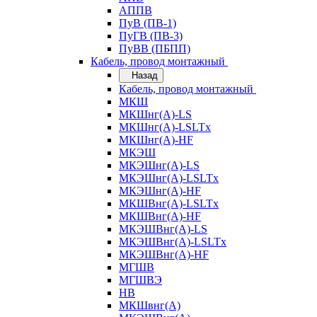
АППВ
ПуВ (ПВ-1)
ПуГВ (ПВ-3)
ПуВВ (ПБПП)
Кабель, провод монтажный
Назад
Кабель, провод монтажный
МКШ
МКШнг(А)-LS
МКШнг(А)-LSLTx
МКШнг(А)-HF
МКЭШ
МКЭШнг(А)-LS
МКЭШнг(А)-LSLTx
МКЭШнг(А)-HF
МКШВнг(A)-LSLTx
МКШВнг(А)-HF
МКЭШВнг(А)-LS
МКЭШВнг(A)-LSLTx
МКЭШВнг(А)-HF
МГШВ
МГШВЭ
НВ
МКШвнг(А)