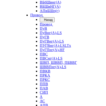
ВБбШвнг(А)
ВБШвНГ(А)
АПвБШп(г)
Провод
Назад
Провод
ПуВ
ПуВнг(А)-LS
ПуГВ
ПуГВнг(А)-LS
ПУГВнг(А)-LSLTx
ПуГПнг(А)-HF
ПВС
ПВСнг(А)-LS
ШВП, ШВВП, ПБВВГ
ШВВПнг(А)-LS
ПВКВ
ПРКА
ПРКС
ППВ
ПАВ
СИП
А
АС
АПВ