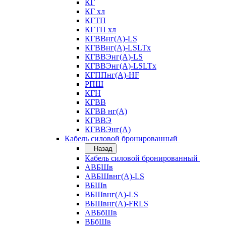
КГ
КГ хл
КГТП
КГТП хл
КГВВнг(А)-LS
КГВВнг(А)-LSLTx
КГВВЭнг(А)-LS
КГВВЭнг(А)-LSLTx
КГППнг(А)-HF
РПШ
КГН
КГВВ
КГВВ нг(А)
КГВВЭ
КГВВЭнг(А)
Кабель силовой бронированный
Назад
Кабель силовой бронированный
АВБШв
АВБШвнг(А)-LS
ВБШв
ВБШвнг(А)-LS
ВБШвнг(А)-FRLS
АВБбШв
ВБбШв