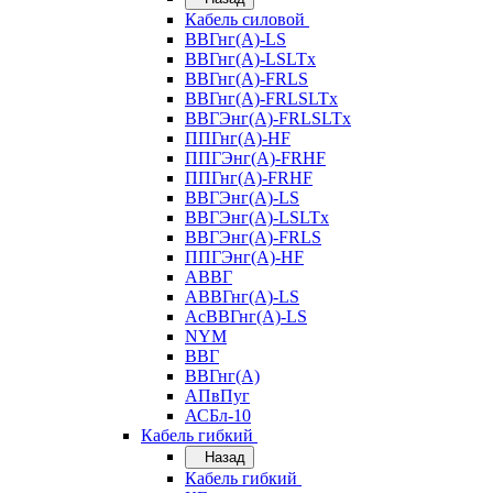
Кабель силовой
ВВГнг(А)-LS
ВВГнг(А)-LSLTx
ВВГнг(А)-FRLS
ВВГнг(А)-FRLSLTx
ВВГЭнг(А)-FRLSLTx
ППГнг(А)-HF
ППГЭнг(А)-FRHF
ППГнг(А)-FRHF
ВВГЭнг(А)-LS
ВВГЭнг(А)-LSLTx
ВВГЭнг(А)-FRLS
ППГЭнг(А)-HF
АВВГ
АВВГнг(А)-LS
АсВВГнг(А)-LS
NYM
ВВГ
ВВГнг(А)
АПвПуг
АСБл-10
Кабель гибкий
Назад
Кабель гибкий