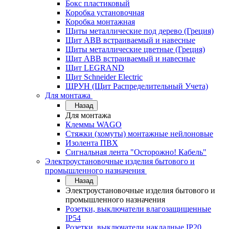
Бокс пластиковый
Коробка установочная
Коробка монтажная
Щиты металлические под дерево (Греция)
Щит ABB встраиваемый и навесные
Щиты металлические цветные (Греция)
Щит ABB встраиваемый и навесные
Щит LEGRAND
Щит Schneider Electric
ЩРУН (Щит Распределительный Учета)
Для монтажа
Назад
Для монтажа
Клеммы WAGO
Стяжки (хомуты) монтажные нейлоновые
Изолента ПВХ
Сигнальная лента "Осторожно! Кабель"
Электроустановочные изделия бытового и
промышленного назначения
Назад
Электроустановочные изделия бытового и
промышленного назначения
Розетки, выключатели влагозащищенные
IP54
Розетки, выключатели накладные IP20