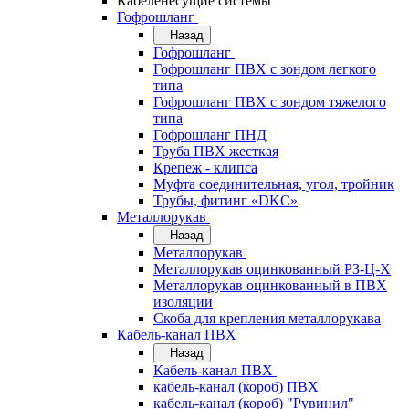
Кабеленесущие системы
Гофрошланг
Назад
Гофрошланг
Гофрошланг ПВХ с зондом легкого
типа
Гофрошланг ПВХ с зондом тяжелого
типа
Гофрошланг ПНД
Труба ПВХ жесткая
Крепеж - клипса
Муфта соединительная, угол, тройник
Трубы, фитинг «DKC»
Металлорукав
Назад
Металлорукав
Металлорукав оцинкованный РЗ-Ц-Х
Металлорукав оцинкованный в ПВХ
изоляции
Скоба для крепления металлорукава
Кабель-канал ПВХ
Назад
Кабель-канал ПВХ
кабель-канал (короб) ПВХ
кабель-канал (короб) "Рувинил"