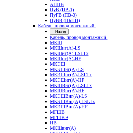
АППВ
ПуВ (ПВ-1)
ПуГВ (ПВ-3)
ПуВВ (ПБПП)
Кабель, провод монтажный
Назад
Кабель, провод монтажный
МКШ
МКШнг(А)-LS
МКШнг(А)-LSLTx
МКШнг(А)-HF
МКЭШ
МКЭШнг(А)-LS
МКЭШнг(А)-LSLTx
МКЭШнг(А)-HF
МКШВнг(A)-LSLTx
МКШВнг(А)-HF
МКЭШВнг(А)-LS
МКЭШВнг(A)-LSLTx
МКЭШВнг(А)-HF
МГШВ
МГШВЭ
НВ
МКШвнг(А)