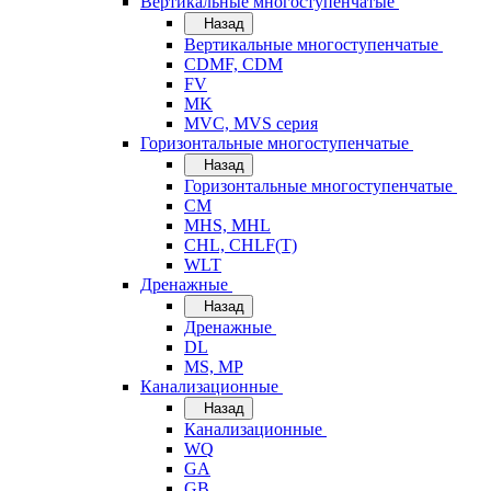
Вертикальные многоступенчатые
Назад
Вертикальные многоступенчатые
CDMF, CDM
FV
MK
MVC, MVS серия
Горизонтальные многоступенчатые
Назад
Горизонтальные многоступенчатые
CM
MHS, MHL
CHL, CHLF(T)
WLT
Дренажные
Назад
Дренажные
DL
MS, MP
Канализационные
Назад
Канализационные
WQ
GA
GB