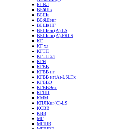
БПВЛ
ВБбШв
ВБШв
ВБбШвнг
ВБШвНГ
ВБШвнг(А)-LS
ВБШвнг(А)-FRLS
КГ
КГ хл
КГТП
КГТП хл
КГН
КГВВ
КГВВ нг
КГВВ нг(А)-LSLTx
КГВВЭ
КГВВЭнг
КГПП
КММ
КПЛКнг(C)-LS
КСВВ
КВВ
МГ
МГШВ
МГШВЭ