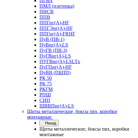
ПГВА
ПМЛ (плетенка)
ПНСВ
ППВ
ППГнг(А)-HF
ППГЭнг(А)-HF
ППГнг(А)-FRHF
ПуВ (ПВ-1)
ПуВнг(А)-LS
ПуГВ (ПВ-3)
ПуГВнг(А)-LS
ПУГВнг(А)-LSLTx
ПуГПнг(А)-HF
ПуВВ (ПБПП)
РК 50
РК 75
РКГМ
РПШ
СИП
ШВВПнг(А)-LS
Щиты металлические, боксы пвх, коробки
монтажные
Назад
Щиты металлические, боксы пвх, коробки
монтажные