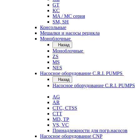
GT
KC
MA / MC серия
SM, SH
Консольные
Мешалки и насосы рецикла
Моноблочные
Назад
Моноблочные
ZS
MS
NES
Насосное оборудование C.R.I. PUMPS
Назад
Насосное оборудование C.R.I. PUMPS
AG
AR
CTC, CTSS
CTT
MD, TP
VS, VC
Принадлежности для погр.насосов
Насосное оборудование CNP