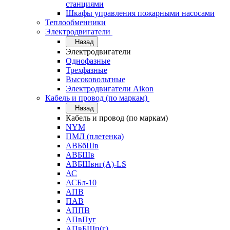
станциями
Шкафы управления пожарными насосами
Теплообменники
Электродвигатели
Назад
Электродвигатели
Однофазные
Трехфазные
Высоковольтные
Электродвигатели Aikon
Кабель и провод (по маркам)
Назад
Кабель и провод (по маркам)
NYM
ПМЛ (плетенка)
АВБбШв
АВБШв
АВБШвнг(А)-LS
АС
АСБл-10
АПВ
ПАВ
АППВ
АПвПуг
АПвБШп(г)