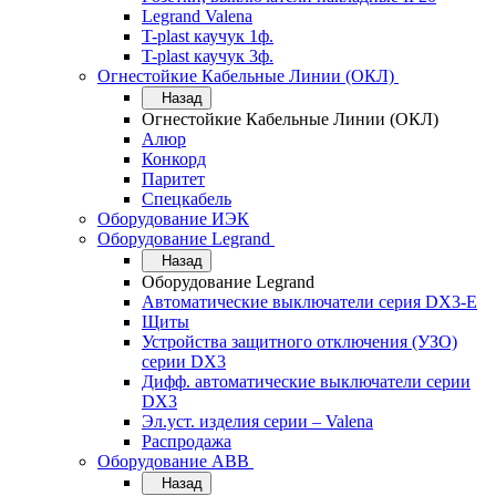
Legrand Valena
T-plast каучук 1ф.
T-plast каучук 3ф.
Огнестойкие Кабельные Линии (ОКЛ)
Назад
Огнестойкие Кабельные Линии (ОКЛ)
Алюр
Конкорд
Паритет
Спецкабель
Оборудование ИЭК
Оборудование Legrand
Назад
Оборудование Legrand
Автоматические выключатели серия DX3-E
Щиты
Устройства защитного отключения (УЗО)
серии DX3
Дифф. автоматические выключатели серии
DX3
Эл.уст. изделия серии – Valena
Распродажа
Оборудование АВВ
Назад