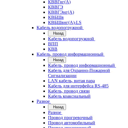
КВВГнг(А)
КВВГЭ
КВВГЭнг(А)
КВБШв
КВБШвнг(А)-LS
Кабель водопогружной
Назад
Кабель водопогружной
ВПП
КВВ
Кабель, провод информационный
Назад
Кабель, провод информационный
Кабель для Охранно-Пожарной
Сигнализации
LAN кабель, витая пара
Кабель для интерфейса RS-485
Кабель, провод связи
Кабель коаксиальный
Разное
Назад
Разное
Провод прогревочный
Провод автомобильный
Провод авиационный