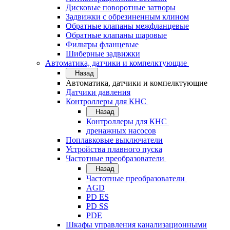
Дисковые поворотные затворы
Задвижки с обрезиненным клином
Обратные клапаны межфланцевые
Обратные клапаны шаровые
Фильтры фланцевые
Шиберные задвижки
Автоматика, датчики и компелктующие
Назад
Автоматика, датчики и компелктующие
Датчики давления
Контроллеры для КНС
Назад
Контроллеры для КНС
дренажных насосов
Поплавковые выключатели
Устройства плавного пуска
Частотные преобразователи
Назад
Частотные преобразователи
AGD
PD ES
PD SS
PDE
Шкафы управления канализационными