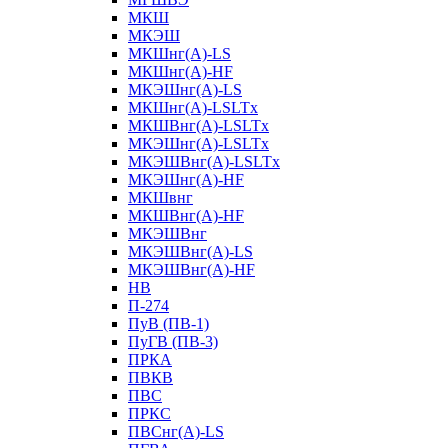
МКШ
МКЭШ
МКШнг(А)-LS
МКШнг(А)-HF
МКЭШнг(А)-LS
МКШнг(А)-LSLTx
МКШВнг(A)-LSLTx
МКЭШнг(А)-LSLTx
МКЭШВнг(A)-LSLTx
МКЭШнг(А)-HF
МКШвнг
МКШВнг(А)-HF
МКЭШВнг
МКЭШВнг(А)-LS
МКЭШВнг(А)-HF
НВ
П-274
ПуВ (ПВ-1)
ПуГВ (ПВ-3)
ПРКА
ПВКВ
ПВС
ПРКС
ПВСнг(А)-LS