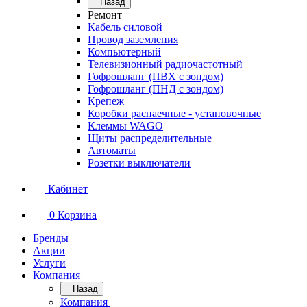
Назад
Ремонт
Кабель силовой
Провод заземления
Компьютерный
Телевизионный радиочастотный
Гофрошланг (ПВХ с зондом)
Гофрошланг (ПНД с зондом)
Крепеж
Коробки распаечные - установочные
Клеммы WAGO
Щиты распределительные
Автоматы
Розетки выключатели
Кабинет
0
Корзина
Бренды
Акции
Услуги
Компания
Назад
Компания