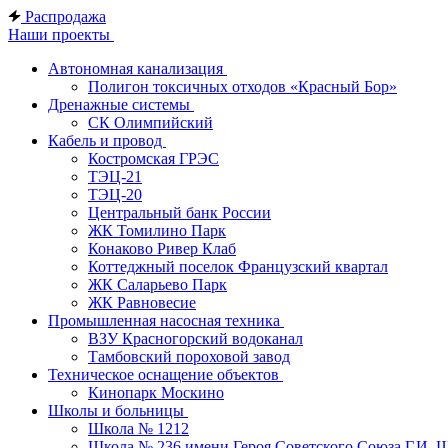
Распродажа
Наши проекты
Автономная канализация
Полигон токсичных отходов «Красный Бор»
Дренажные системы
СК Олимпийский
Кабель и провод
Костромская ГРЭС
ТЭЦ-21
ТЭЦ-20
Центральный банк России
ЖК Томилино Парк
Конаково Ривер Клаб
Коттеджный поселок Французский квартал
ЖК Саларьево Парк
ЖК Равновесие
Промышленная насосная техника
ВЗУ Красногорский водоканал
Тамбовский пороховой завод
Техническое оснащение объектов
Кинопарк Москино
Школы и больницы
Школа № 1212
Школа № 236 имени Героя Советского Союза Г.И. 