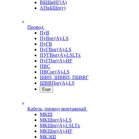
ВБШвНГ(А)
АПвБШп(г)
Провод
ПуВ
ПуВнг(А)-LS
ПуГВ
ПуГВнг(А)-LS
ПУГВнг(А)-LSLTx
ПуГПнг(А)-HF
ПВС
ПВСнг(А)-LS
ШВП, ШВВП, ПБВВГ
ШВВПнг(А)-LS
Еще
Кабель, провод монтажный
МКШ
МКШнг(А)-LS
МКШнг(А)-LSLTx
МКШнг(А)-HF
МКЭШ