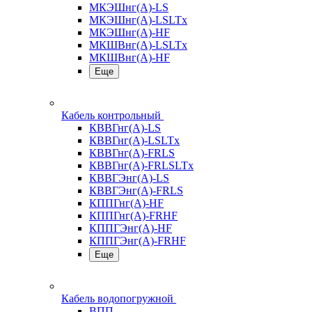
МКЭШнг(А)-LS
МКЭШнг(А)-LSLTx
МКЭШнг(А)-HF
МКШВнг(A)-LSLTx
МКШВнг(А)-HF
Еще
Кабель контрольный
КВВГнг(А)-LS
КВВГнг(А)-LSLTx
КВВГнг(А)-FRLS
КВВГнг(А)-FRLSLTx
КВВГЭнг(А)-LS
КВВГЭнг(А)-FRLS
КППГнг(А)-HF
КППГнг(А)-FRHF
КППГЭнг(А)-HF
КППГЭнг(А)-FRHF
Еще
Кабель водопогружной
ВПП