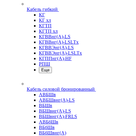
Кабель гибкий
КГ
КГ хл
КГТП
КГТП хл
КГВВнг(А)-LS
КГВВнг(А)-LSLTx
КГВВЭнг(А)-LS
КГВВЭнг(А)-LSLTx
КГППнг(А)-HF
РПШ
Еще
Кабель силовой бронированный
АВБШв
АВБШвнг(А)-LS
ВБШв
ВБШвнг(А)-LS
ВБШвнг(А)-FRLS
АВБбШв
ВБбШв
ВБбШвнг(А)