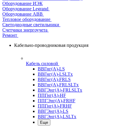
Оборудование ИЭК
Оборудование Legrand
Оборудование АВВ
Тепловое оборудование
Светодиодные светильники
Счетчики энергоучета
Ремонт
Кабельно-проводниковая продукция
Кабель силовой
ВВГнг(А)-LS
ВВГнг(А)-LSLTx
ВВГнг(А)-FRLS
ВВГнг(А)-FRLSLTx
ВВГЭнг(А)-FRLSLTx
ППГнг(А)-HF
ППГЭнг(А)-FRHF
ППГнг(А)-FRHF
ВВГЭнг(А)-LS
ВВГЭнг(А)-LSLTx
Еще