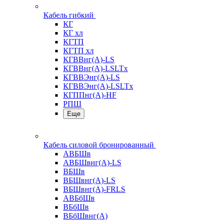
Кабель гибкий
КГ
КГ хл
КГТП
КГТП хл
КГВВнг(А)-LS
КГВВнг(А)-LSLTx
КГВВЭнг(А)-LS
КГВВЭнг(А)-LSLTx
КГППнг(А)-HF
РПШ
Еще
Кабель силовой бронированный
АВБШв
АВБШвнг(А)-LS
ВБШв
ВБШвнг(А)-LS
ВБШвнг(А)-FRLS
АВБбШв
ВБбШв
ВБбШвнг(А)