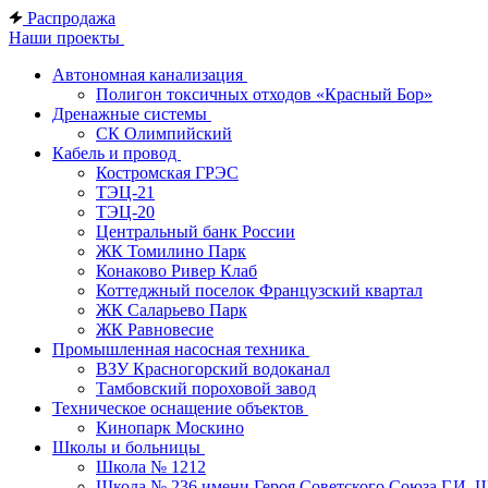
Распродажа
Наши проекты
Автономная канализация
Полигон токсичных отходов «Красный Бор»
Дренажные системы
СК Олимпийский
Кабель и провод
Костромская ГРЭС
ТЭЦ-21
ТЭЦ-20
Центральный банк России
ЖК Томилино Парк
Конаково Ривер Клаб
Коттеджный поселок Французский квартал
ЖК Саларьево Парк
ЖК Равновесие
Промышленная насосная техника
ВЗУ Красногорский водоканал
Тамбовский пороховой завод
Техническое оснащение объектов
Кинопарк Москино
Школы и больницы
Школа № 1212
Школа № 236 имени Героя Советского Союза Г.И. 