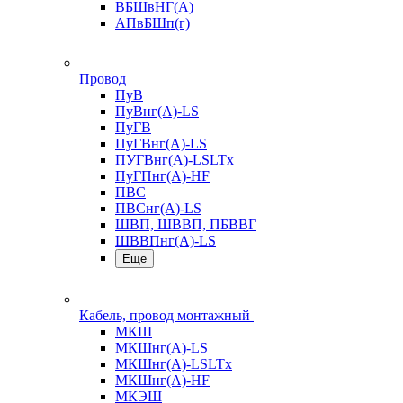
ВБШвНГ(А)
АПвБШп(г)
Провод
ПуВ
ПуВнг(А)-LS
ПуГВ
ПуГВнг(А)-LS
ПУГВнг(А)-LSLTx
ПуГПнг(А)-HF
ПВС
ПВСнг(А)-LS
ШВП, ШВВП, ПБВВГ
ШВВПнг(А)-LS
Еще
Кабель, провод монтажный
МКШ
МКШнг(А)-LS
МКШнг(А)-LSLTx
МКШнг(А)-HF
МКЭШ