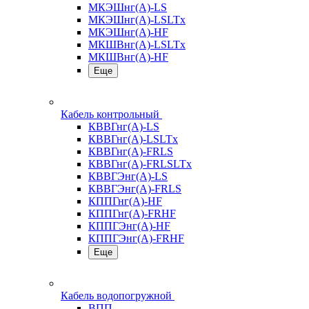
МКЭШнг(А)-LS
МКЭШнг(А)-LSLTx
МКЭШнг(А)-HF
МКШВнг(A)-LSLTx
МКШВнг(А)-HF
Еще
Кабель контрольный
КВВГнг(А)-LS
КВВГнг(А)-LSLTx
КВВГнг(А)-FRLS
КВВГнг(А)-FRLSLTx
КВВГЭнг(А)-LS
КВВГЭнг(А)-FRLS
КППГнг(А)-HF
КППГнг(А)-FRHF
КППГЭнг(А)-HF
КППГЭнг(А)-FRHF
Еще
Кабель водопогружной
ВПП