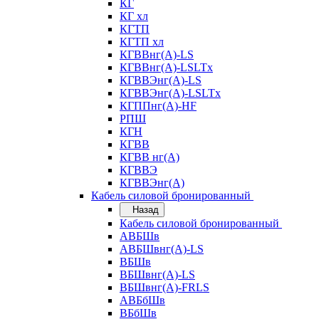
КГ
КГ хл
КГТП
КГТП хл
КГВВнг(А)-LS
КГВВнг(А)-LSLTx
КГВВЭнг(А)-LS
КГВВЭнг(А)-LSLTx
КГППнг(А)-HF
РПШ
КГН
КГВВ
КГВВ нг(А)
КГВВЭ
КГВВЭнг(А)
Кабель силовой бронированный
Назад
Кабель силовой бронированный
АВБШв
АВБШвнг(А)-LS
ВБШв
ВБШвнг(А)-LS
ВБШвнг(А)-FRLS
АВБбШв
ВБбШв