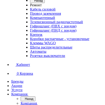
Назад
Ремонт
Кабель силовой
Провод заземления
Компьютерный
Телевизионный радиочастотный
Гофрошланг (ПВХ с зондом)
Гофрошланг (ПНД с зондом)
Крепеж
Коробки распаечные - установочные
Клеммы WAGO
Щиты распределительные
Автоматы
Розетки выключатели
Кабинет
0
Корзина
Бренды
Акции
Услуги
Компания
Назад
Компания