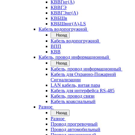
КВВГнг(А)
КВВГЭ
КВВГЭнг(А)
КВБШв
КВБШвнг(А)-LS
Кабель водопогружной
Назад
Кабель водопогружной
ВПП
КВВ
Кабель, провод информационный
Назад
Кабель, провод информационный
Кабель для Охранно-Пожарной
Сигнализации
LAN кабель, витая пара
Кабель для интерфейса RS-485
Кабель, провод связи
Кабель коаксиальный
Разное
Назад
Разное
Провод прогревочный
Провод автомобильный
Провод авиационный