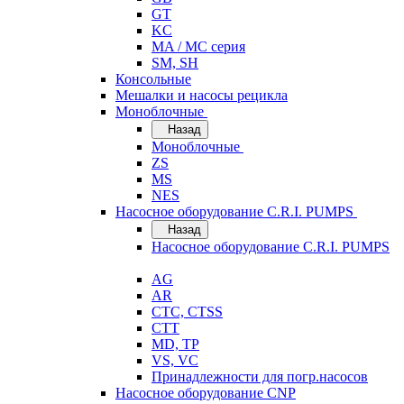
GT
KC
MA / MC серия
SM, SH
Консольные
Мешалки и насосы рецикла
Моноблочные
Назад
Моноблочные
ZS
MS
NES
Насосное оборудование C.R.I. PUMPS
Назад
Насосное оборудование C.R.I. PUMPS
AG
AR
CTC, CTSS
CTT
MD, TP
VS, VC
Принадлежности для погр.насосов
Насосное оборудование CNP