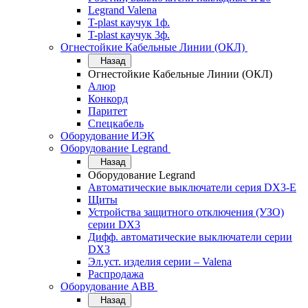
Legrand Valena
T-plast каучук 1ф.
T-plast каучук 3ф.
Огнестойкие Кабельные Линии (ОКЛ)
Назад
Огнестойкие Кабельные Линии (ОКЛ)
Алюр
Конкорд
Паритет
Спецкабель
Оборудование ИЭК
Оборудование Legrand
Назад
Оборудование Legrand
Автоматические выключатели серия DX3-E
Щиты
Устройства защитного отключения (УЗО)
серии DX3
Дифф. автоматические выключатели серии
DX3
Эл.уст. изделия серии – Valena
Распродажа
Оборудование АВВ
Назад