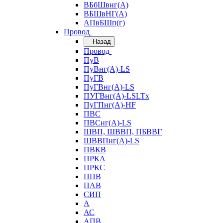
ВБбШвнг(А)
ВБШвНГ(А)
АПвБШп(г)
Провод
Назад
Провод
ПуВ
ПуВнг(А)-LS
ПуГВ
ПуГВнг(А)-LS
ПУГВнг(А)-LSLTx
ПуГПнг(А)-HF
ПВС
ПВСнг(А)-LS
ШВП, ШВВП, ПБВВГ
ШВВПнг(А)-LS
ПВКВ
ПРКА
ПРКС
ППВ
ПАВ
СИП
А
АС
АПВ