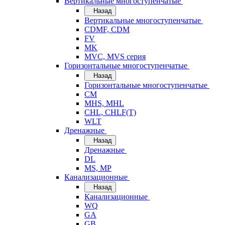
Вертикальные многоступенчатые
Назад
Вертикальные многоступенчатые
CDMF, CDM
FV
MK
MVC, MVS серия
Горизонтальные многоступенчатые
Назад
Горизонтальные многоступенчатые
CM
MHS, MHL
CHL, CHLF(T)
WLT
Дренажные
Назад
Дренажные
DL
MS, MP
Канализационные
Назад
Канализационные
WQ
GA
GB