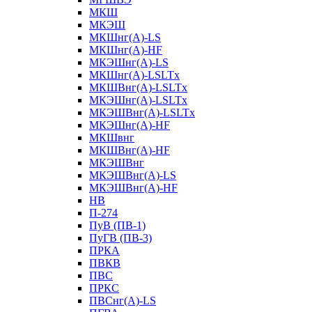
МКШ
МКЭШ
МКШнг(А)-LS
МКШнг(А)-HF
МКЭШнг(А)-LS
МКШнг(А)-LSLTx
МКШВнг(A)-LSLTx
МКЭШнг(А)-LSLTx
МКЭШВнг(A)-LSLTx
МКЭШнг(А)-HF
МКШвнг
МКШВнг(А)-HF
МКЭШВнг
МКЭШВнг(А)-LS
МКЭШВнг(А)-HF
НВ
П-274
ПуВ (ПВ-1)
ПуГВ (ПВ-3)
ПРКА
ПВКВ
ПВС
ПРКС
ПВСнг(А)-LS