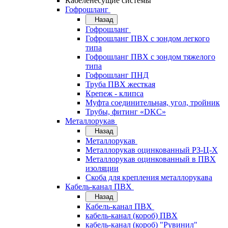
Кабеленесущие системы
Гофрошланг
Назад
Гофрошланг
Гофрошланг ПВХ с зондом легкого
типа
Гофрошланг ПВХ с зондом тяжелого
типа
Гофрошланг ПНД
Труба ПВХ жесткая
Крепеж - клипса
Муфта соединительная, угол, тройник
Трубы, фитинг «DKC»
Металлорукав
Назад
Металлорукав
Металлорукав оцинкованный РЗ-Ц-Х
Металлорукав оцинкованный в ПВХ
изоляции
Скоба для крепления металлорукава
Кабель-канал ПВХ
Назад
Кабель-канал ПВХ
кабель-канал (короб) ПВХ
кабель-канал (короб) "Рувинил"