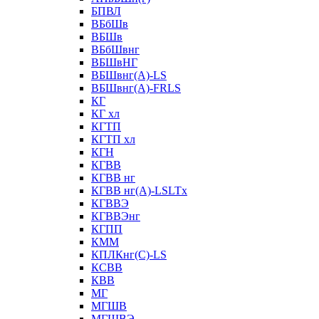
БПВЛ
ВБбШв
ВБШв
ВБбШвнг
ВБШвНГ
ВБШвнг(А)-LS
ВБШвнг(А)-FRLS
КГ
КГ хл
КГТП
КГТП хл
КГН
КГВВ
КГВВ нг
КГВВ нг(А)-LSLTx
КГВВЭ
КГВВЭнг
КГПП
КММ
КПЛКнг(C)-LS
КСВВ
КВВ
МГ
МГШВ
МГШВЭ