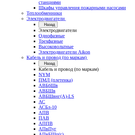
станциями
Шкафы управления пожарными насосами
Теплообменники
Электродвигатели
Назад
Электродвигатели
Однофазные
Трехфазные
Высоковольтные
Электродвигатели Aikon
Кабель и провод (по маркам)
Назад
Кабель и провод (по маркам)
NYM
ПМЛ (плетенка)
АВБбШв
АВБШв
АВБШвнг(А)-LS
АС
АСБл-10
АПВ
ПАВ
АППВ
АПвПуг
АПвБШп(г)