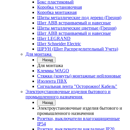
Бокс пластиковый
Коробка установочная
Коробка монтажная
Щиты металлические под дерево (Греция)
Щит ABB встраиваемый и навесные
Щиты металлические цветные (Греция)
Щит ABB встраиваемый и навесные
Щит LEGRAND
Щит Schneider Electric
ЩРУН (Щит Распределительный Учета)
Для монтажа
Назад
Для монтажа
Клеммы WAGO
Стяжки (хомуты) монтажные нейлоновые
Изолента ПВХ
Сигнальная лента "Осторожно! Кабель"
Электроустановочные изделия бытового и
промышленного назначения
Назад
Электроустановочные изделия бытового и
промышленного назначения
Розетки, выключатели влагозащищенные
IP54
Розетки, выключатели накладные IP20