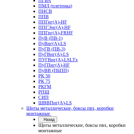
ПГВА
ПМЛ (плетенка)
ПНСВ
ППВ
ППГнг(А)-HF
ППГЭнг(А)-HF
ППГнг(А)-FRHF
ПуВ (ПВ-1)
ПуВнг(А)-LS
ПуГВ (ПВ-3)
ПуГВнг(А)-LS
ПУГВнг(А)-LSLTx
ПуГПнг(А)-HF
ПуВВ (ПБПП)
РК 50
РК 75
РКГМ
РПШ
СИП
ШВВПнг(А)-LS
Щиты металлические, боксы пвх, коробки
монтажные
Назад
Щиты металлические, боксы пвх, коробки
монтажные