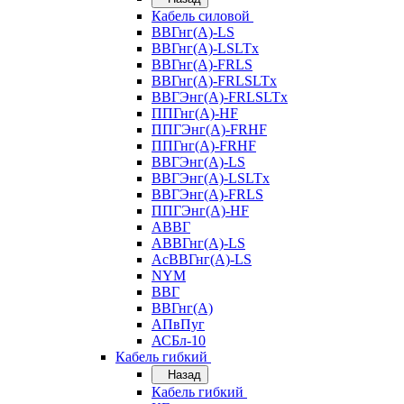
Кабель силовой
ВВГнг(А)-LS
ВВГнг(А)-LSLTx
ВВГнг(А)-FRLS
ВВГнг(А)-FRLSLTx
ВВГЭнг(А)-FRLSLTx
ППГнг(А)-HF
ППГЭнг(А)-FRHF
ППГнг(А)-FRHF
ВВГЭнг(А)-LS
ВВГЭнг(А)-LSLTx
ВВГЭнг(А)-FRLS
ППГЭнг(А)-HF
АВВГ
АВВГнг(А)-LS
АсВВГнг(А)-LS
NYM
ВВГ
ВВГнг(А)
АПвПуг
АСБл-10
Кабель гибкий
Назад
Кабель гибкий