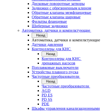
Дисковые поворотные затворы
Задвижки с обрезиненным клином
Обратные клапаны межфланцевые
Обратные клапаны шаровые
Фильтры фланцевые
Шиберные задвижки
Автоматика, датчики и компелктующие
Назад
Автоматика, датчики и компелктующие
Датчики давления
Контроллеры для КНС
Назад
Контроллеры для КНС
дренажных насосов
Поплавковые выключатели
Устройства плавного пуска
Частотные преобразователи
Назад
Частотные преобразователи
AGD
PD ES
PD SS
PDE
Шкафы управления канализационными