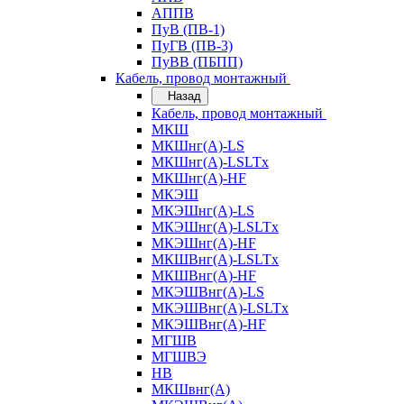
АППВ
ПуВ (ПВ-1)
ПуГВ (ПВ-3)
ПуВВ (ПБПП)
Кабель, провод монтажный
Назад
Кабель, провод монтажный
МКШ
МКШнг(А)-LS
МКШнг(А)-LSLTx
МКШнг(А)-HF
МКЭШ
МКЭШнг(А)-LS
МКЭШнг(А)-LSLTx
МКЭШнг(А)-HF
МКШВнг(A)-LSLTx
МКШВнг(А)-HF
МКЭШВнг(А)-LS
МКЭШВнг(A)-LSLTx
МКЭШВнг(А)-HF
МГШВ
МГШВЭ
НВ
МКШвнг(А)