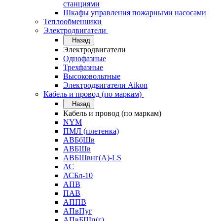
станциями
Шкафы управления пожарными насосами
Теплообменники
Электродвигатели
Назад
Электродвигатели
Однофазные
Трехфазные
Высоковольтные
Электродвигатели Aikon
Кабель и провод (по маркам)
Назад
Кабель и провод (по маркам)
NYM
ПМЛ (плетенка)
АВБбШв
АВБШв
АВБШвнг(А)-LS
АС
АСБл-10
АПВ
ПАВ
АППВ
АПвПуг
АПвБШп(г)