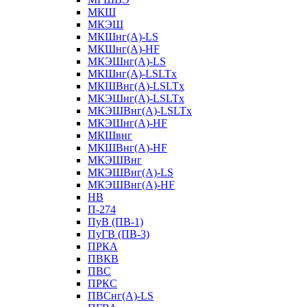
МКШ
МКЭШ
МКШнг(А)-LS
МКШнг(А)-HF
МКЭШнг(А)-LS
МКШнг(А)-LSLTx
МКШВнг(A)-LSLTx
МКЭШнг(А)-LSLTx
МКЭШВнг(A)-LSLTx
МКЭШнг(А)-HF
МКШвнг
МКШВнг(А)-HF
МКЭШВнг
МКЭШВнг(А)-LS
МКЭШВнг(А)-HF
НВ
П-274
ПуВ (ПВ-1)
ПуГВ (ПВ-3)
ПРКА
ПВКВ
ПВС
ПРКС
ПВСнг(А)-LS