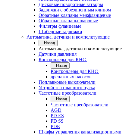
Дисковые поворотные затворы
Задвижки с обрезиненным клином
Обратные клапаны межфланцевые
Обратные клапаны шаровые
Фильтры фланцевые
Шиберные задвижки
Автоматика, датчики и компелктующие
Назад
Автоматика, датчики и компелктующие
Датчики давления
Контроллеры для КНС
Назад
Контроллеры для КНС
дренажных насосов
Поплавковые выключатели
Устройства плавного пуска
Частотные преобразователи
Назад
Частотные преобразователи
AGD
PD ES
PD SS
PDE
Шкафы управления канализационными