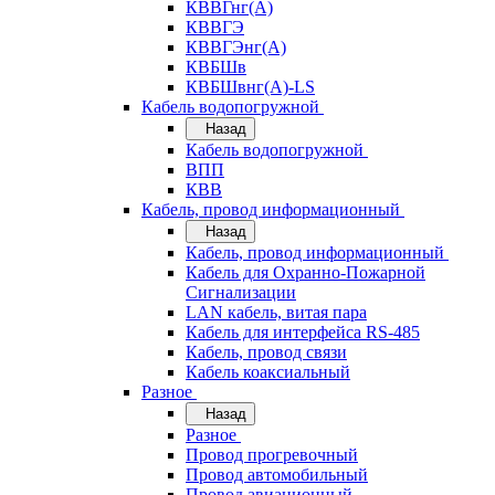
КВВГнг(А)
КВВГЭ
КВВГЭнг(А)
КВБШв
КВБШвнг(А)-LS
Кабель водопогружной
Назад
Кабель водопогружной
ВПП
КВВ
Кабель, провод информационный
Назад
Кабель, провод информационный
Кабель для Охранно-Пожарной
Сигнализации
LAN кабель, витая пара
Кабель для интерфейса RS-485
Кабель, провод связи
Кабель коаксиальный
Разное
Назад
Разное
Провод прогревочный
Провод автомобильный
Провод авиационный