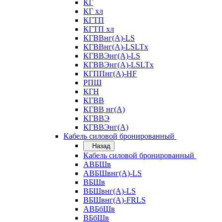
КГ
КГ хл
КГТП
КГТП хл
КГВВнг(А)-LS
КГВВнг(А)-LSLTx
КГВВЭнг(А)-LS
КГВВЭнг(А)-LSLTx
КГППнг(А)-HF
РПШ
КГН
КГВВ
КГВВ нг(А)
КГВВЭ
КГВВЭнг(А)
Кабель силовой бронированный
Назад
Кабель силовой бронированный
АВБШв
АВБШвнг(А)-LS
ВБШв
ВБШвнг(А)-LS
ВБШвнг(А)-FRLS
АВБбШв
ВБбШв