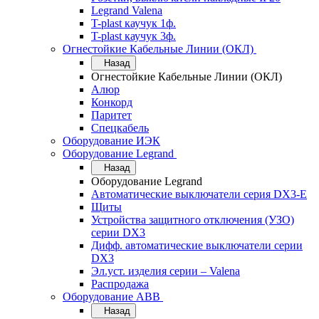
Legrand Valena
T-plast каучук 1ф.
T-plast каучук 3ф.
Огнестойкие Кабельные Линии (ОКЛ)
Назад
Огнестойкие Кабельные Линии (ОКЛ)
Алюр
Конкорд
Паритет
Спецкабель
Оборудование ИЭК
Оборудование Legrand
Назад
Оборудование Legrand
Автоматические выключатели серия DX3-E
Щиты
Устройства защитного отключения (УЗО)
серии DX3
Дифф. автоматические выключатели серии
DX3
Эл.уст. изделия серии – Valena
Распродажа
Оборудование АВВ
Назад