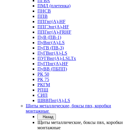
ПГВА
ПМЛ (плетенка)
ПНСВ
ППВ
ППГнг(А)-HF
ППГЭнг(А)-HF
ППГнг(А)-FRHF
ПуВ (ПВ-1)
ПуВнг(А)-LS
ПуГВ (ПВ-3)
ПуГВнг(А)-LS
ПУГВнг(А)-LSLTx
ПуГПнг(А)-HF
ПуВВ (ПБПП)
РК 50
РК 75
РКГМ
РПШ
СИП
ШВВПнг(А)-LS
Щиты металлические, боксы пвх, коробки
монтажные
Назад
Щиты металлические, боксы пвх, коробки
монтажные