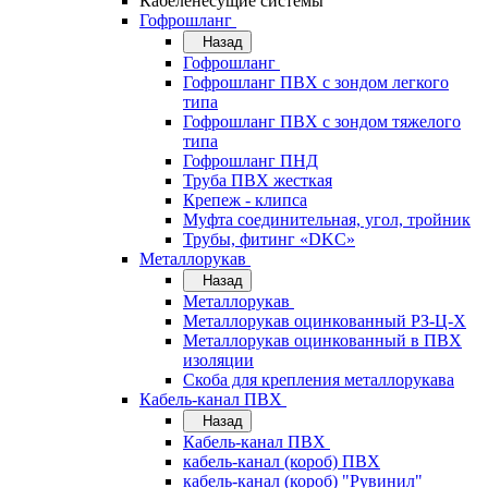
Кабеленесущие системы
Гофрошланг
Назад
Гофрошланг
Гофрошланг ПВХ с зондом легкого
типа
Гофрошланг ПВХ с зондом тяжелого
типа
Гофрошланг ПНД
Труба ПВХ жесткая
Крепеж - клипса
Муфта соединительная, угол, тройник
Трубы, фитинг «DKC»
Металлорукав
Назад
Металлорукав
Металлорукав оцинкованный РЗ-Ц-Х
Металлорукав оцинкованный в ПВХ
изоляции
Скоба для крепления металлорукава
Кабель-канал ПВХ
Назад
Кабель-канал ПВХ
кабель-канал (короб) ПВХ
кабель-канал (короб) "Рувинил"