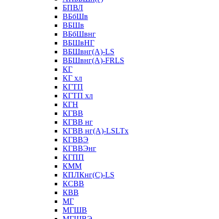
БПВЛ
ВБбШв
ВБШв
ВБбШвнг
ВБШвНГ
ВБШвнг(А)-LS
ВБШвнг(А)-FRLS
КГ
КГ хл
КГТП
КГТП хл
КГН
КГВВ
КГВВ нг
КГВВ нг(А)-LSLTx
КГВВЭ
КГВВЭнг
КГПП
КММ
КПЛКнг(C)-LS
КСВВ
КВВ
МГ
МГШВ
МГШВЭ