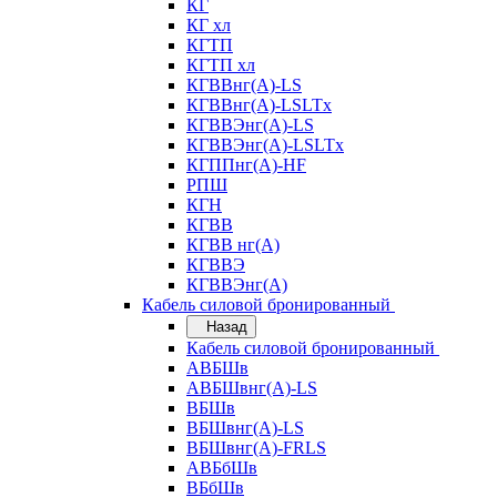
КГ
КГ хл
КГТП
КГТП хл
КГВВнг(А)-LS
КГВВнг(А)-LSLTx
КГВВЭнг(А)-LS
КГВВЭнг(А)-LSLTx
КГППнг(А)-HF
РПШ
КГН
КГВВ
КГВВ нг(А)
КГВВЭ
КГВВЭнг(А)
Кабель силовой бронированный
Назад
Кабель силовой бронированный
АВБШв
АВБШвнг(А)-LS
ВБШв
ВБШвнг(А)-LS
ВБШвнг(А)-FRLS
АВБбШв
ВБбШв