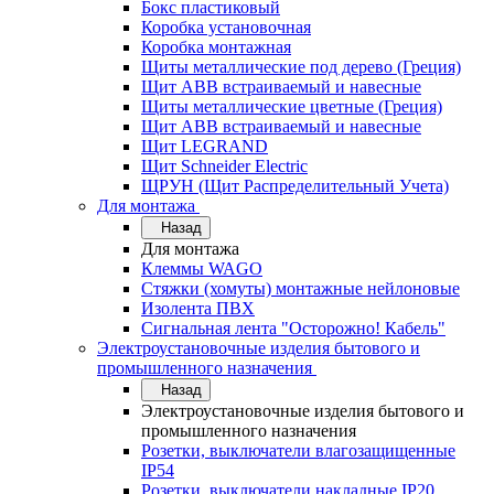
Бокс пластиковый
Коробка установочная
Коробка монтажная
Щиты металлические под дерево (Греция)
Щит ABB встраиваемый и навесные
Щиты металлические цветные (Греция)
Щит ABB встраиваемый и навесные
Щит LEGRAND
Щит Schneider Electric
ЩРУН (Щит Распределительный Учета)
Для монтажа
Назад
Для монтажа
Клеммы WAGO
Стяжки (хомуты) монтажные нейлоновые
Изолента ПВХ
Сигнальная лента "Осторожно! Кабель"
Электроустановочные изделия бытового и
промышленного назначения
Назад
Электроустановочные изделия бытового и
промышленного назначения
Розетки, выключатели влагозащищенные
IP54
Розетки, выключатели накладные IP20