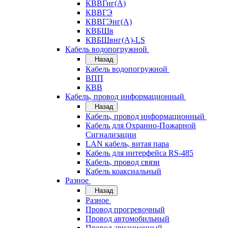
КВВГнг(А)
КВВГЭ
КВВГЭнг(А)
КВБШв
КВБШвнг(А)-LS
Кабель водопогружной
Назад
Кабель водопогружной
ВПП
КВВ
Кабель, провод информационный
Назад
Кабель, провод информационный
Кабель для Охранно-Пожарной
Сигнализации
LAN кабель, витая пара
Кабель для интерфейса RS-485
Кабель, провод связи
Кабель коаксиальный
Разное
Назад
Разное
Провод прогревочный
Провод автомобильный
Провод авиационный