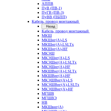
АППВ
ПуВ (ПВ-1)
ПуГВ (ПВ-3)
ПуВВ (ПБПП)
Кабель, провод монтажный
Назад
Кабель, провод монтажный
МКШ
МКШнг(А)-LS
МКШнг(А)-LSLTx
МКШнг(А)-HF
МКЭШ
МКЭШнг(А)-LS
МКЭШнг(А)-LSLTx
МКЭШнг(А)-HF
МКШВнг(A)-LSLTx
МКШВнг(А)-HF
МКЭШВнг(А)-LS
МКЭШВнг(A)-LSLTx
МКЭШВнг(А)-HF
МГШВ
МГШВЭ
НВ
МКШвнг(А)