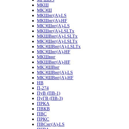
МКШ
МКЭШ
МКШнг(А)-LS
МКШнг(А)-HF
МКЭШнг(А)-LS
МКШнг(А)-LSLTx
МКШВнг(A)-LSLTx
МКЭШнг(А)-LSLTx
МКЭШВнг(A)-LSLTx
МКЭШнг(А)-HF
МКШвнг
МКШВнг(А)-HF
МКЭШВнг
МКЭШВнг(А)-LS
МКЭШВнг(А)-HF
НВ
П-274
ПуВ (ПВ-1)
ПуГВ (ПВ-3)
ПРКА
ПВКВ
ПВС
ПРКС
ПВСнг(А)-LS