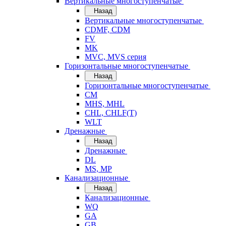
Вертикальные многоступенчатые
Назад
Вертикальные многоступенчатые
CDMF, CDM
FV
MK
MVC, MVS серия
Горизонтальные многоступенчатые
Назад
Горизонтальные многоступенчатые
CM
MHS, MHL
CHL, CHLF(T)
WLT
Дренажные
Назад
Дренажные
DL
MS, MP
Канализационные
Назад
Канализационные
WQ
GA
GB