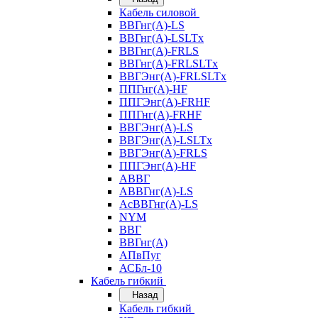
Кабель силовой
ВВГнг(А)-LS
ВВГнг(А)-LSLTx
ВВГнг(А)-FRLS
ВВГнг(А)-FRLSLTx
ВВГЭнг(А)-FRLSLTx
ППГнг(А)-HF
ППГЭнг(А)-FRHF
ППГнг(А)-FRHF
ВВГЭнг(А)-LS
ВВГЭнг(А)-LSLTx
ВВГЭнг(А)-FRLS
ППГЭнг(А)-HF
АВВГ
АВВГнг(А)-LS
АсВВГнг(А)-LS
NYM
ВВГ
ВВГнг(А)
АПвПуг
АСБл-10
Кабель гибкий
Назад
Кабель гибкий