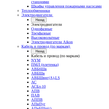
станциями
Шкафы управления пожарными насосами
Теплообменники
Электродвигатели
Назад
Электродвигатели
Однофазные
Трехфазные
Высоковольтные
Электродвигатели Aikon
Кабель и провод (по маркам)
Назад
Кабель и провод (по маркам)
NYM
ПМЛ (плетенка)
АВБбШв
АВБШв
АВБШвнг(А)-LS
АС
АСБл-10
АПВ
ПАВ
АППВ
АПвПуг
АПвБШп(г)