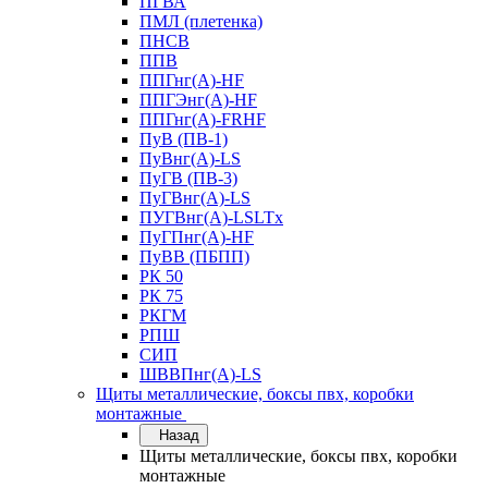
ПГВА
ПМЛ (плетенка)
ПНСВ
ППВ
ППГнг(А)-HF
ППГЭнг(А)-HF
ППГнг(А)-FRHF
ПуВ (ПВ-1)
ПуВнг(А)-LS
ПуГВ (ПВ-3)
ПуГВнг(А)-LS
ПУГВнг(А)-LSLTx
ПуГПнг(А)-HF
ПуВВ (ПБПП)
РК 50
РК 75
РКГМ
РПШ
СИП
ШВВПнг(А)-LS
Щиты металлические, боксы пвх, коробки
монтажные
Назад
Щиты металлические, боксы пвх, коробки
монтажные