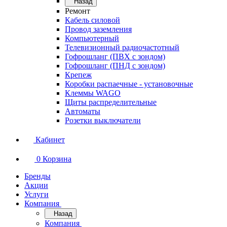
Назад
Ремонт
Кабель силовой
Провод заземления
Компьютерный
Телевизионный радиочастотный
Гофрошланг (ПВХ с зондом)
Гофрошланг (ПНД с зондом)
Крепеж
Коробки распаечные - установочные
Клеммы WAGO
Щиты распределительные
Автоматы
Розетки выключатели
Кабинет
0
Корзина
Бренды
Акции
Услуги
Компания
Назад
Компания