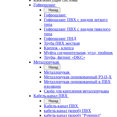
Кабеленесущие системы
Гофрошланг
Назад
Гофрошланг
Гофрошланг ПВХ с зондом легкого
типа
Гофрошланг ПВХ с зондом тяжелого
типа
Гофрошланг ПНД
Труба ПВХ жесткая
Крепеж - клипса
Муфта соединительная, угол, тройник
Трубы, фитинг «DKC»
Металлорукав
Назад
Металлорукав
Металлорукав оцинкованный РЗ-Ц-Х
Металлорукав оцинкованный в ПВХ
изоляции
Скоба для крепления металлорукава
Кабель-канал ПВХ
Назад
Кабель-канал ПВХ
кабель-канал (короб) ПВХ
кабель-канал (короб) "Рувинил"