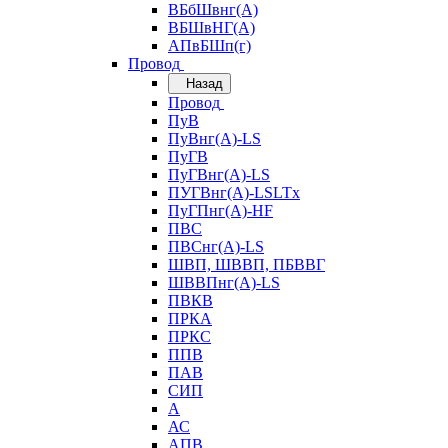
ВБбШвнг(А)
ВБШвНГ(А)
АПвБШп(г)
Провод
Назад
Провод
ПуВ
ПуВнг(А)-LS
ПуГВ
ПуГВнг(А)-LS
ПУГВнг(А)-LSLTx
ПуГПнг(А)-HF
ПВС
ПВСнг(А)-LS
ШВП, ШВВП, ПБВВГ
ШВВПнг(А)-LS
ПВКВ
ПРКА
ПРКС
ППВ
ПАВ
СИП
А
АС
АПВ