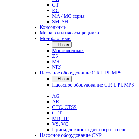
GT
KC
MA / MC серия
SM, SH
Консольные
Мешалки и насосы рецикла
Моноблочные
Назад
Моноблочные
ZS
MS
NES
Насосное оборудование C.R.I. PUMPS
Назад
Насосное оборудование C.R.I. PUMPS
AG
AR
CTC, CTSS
CTT
MD, TP
VS, VC
Принадлежности для погр.насосов
Насосное оборудование CNP