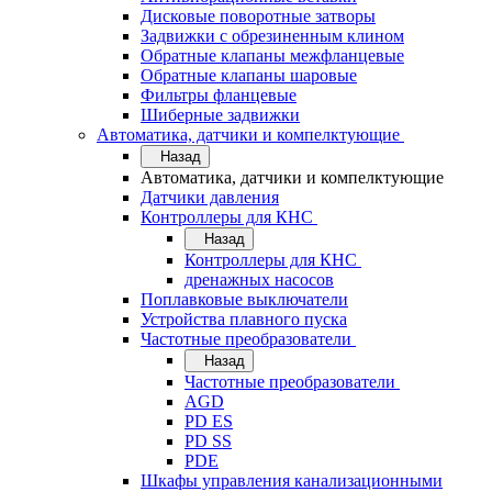
Дисковые поворотные затворы
Задвижки с обрезиненным клином
Обратные клапаны межфланцевые
Обратные клапаны шаровые
Фильтры фланцевые
Шиберные задвижки
Автоматика, датчики и компелктующие
Назад
Автоматика, датчики и компелктующие
Датчики давления
Контроллеры для КНС
Назад
Контроллеры для КНС
дренажных насосов
Поплавковые выключатели
Устройства плавного пуска
Частотные преобразователи
Назад
Частотные преобразователи
AGD
PD ES
PD SS
PDE
Шкафы управления канализационными