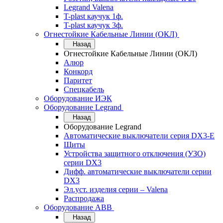
Legrand Valena
T-plast каучук 1ф.
T-plast каучук 3ф.
Огнестойкие Кабельные Линии (ОКЛ)
Назад
Огнестойкие Кабельные Линии (ОКЛ)
Алюр
Конкорд
Паритет
Спецкабель
Оборудование ИЭК
Оборудование Legrand
Назад
Оборудование Legrand
Автоматические выключатели серия DX3-E
Щиты
Устройства защитного отключения (УЗО)
серии DX3
Дифф. автоматические выключатели серии
DX3
Эл.уст. изделия серии – Valena
Распродажа
Оборудование АВВ
Назад