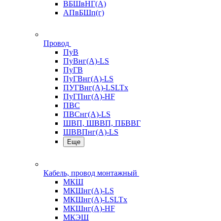
ВБШвНГ(А)
АПвБШп(г)
Провод
ПуВ
ПуВнг(А)-LS
ПуГВ
ПуГВнг(А)-LS
ПУГВнг(А)-LSLTx
ПуГПнг(А)-HF
ПВС
ПВСнг(А)-LS
ШВП, ШВВП, ПБВВГ
ШВВПнг(А)-LS
Еще
Кабель, провод монтажный
МКШ
МКШнг(А)-LS
МКШнг(А)-LSLTx
МКШнг(А)-HF
МКЭШ