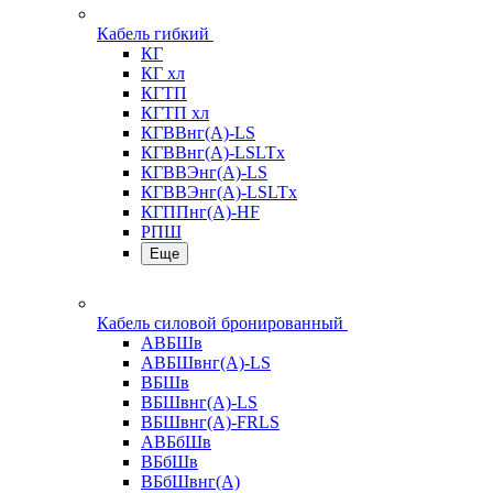
Кабель гибкий
КГ
КГ хл
КГТП
КГТП хл
КГВВнг(А)-LS
КГВВнг(А)-LSLTx
КГВВЭнг(А)-LS
КГВВЭнг(А)-LSLTx
КГППнг(А)-HF
РПШ
Еще
Кабель силовой бронированный
АВБШв
АВБШвнг(А)-LS
ВБШв
ВБШвнг(А)-LS
ВБШвнг(А)-FRLS
АВБбШв
ВБбШв
ВБбШвнг(А)