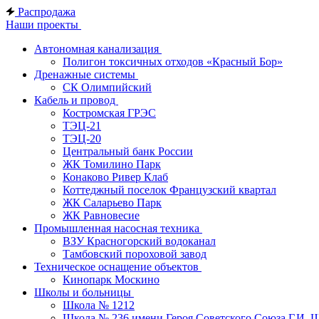
Распродажа
Наши проекты
Автономная канализация
Полигон токсичных отходов «Красный Бор»
Дренажные системы
СК Олимпийский
Кабель и провод
Костромская ГРЭС
ТЭЦ-21
ТЭЦ-20
Центральный банк России
ЖК Томилино Парк
Конаково Ривер Клаб
Коттеджный поселок Французский квартал
ЖК Саларьево Парк
ЖК Равновесие
Промышленная насосная техника
ВЗУ Красногорский водоканал
Тамбовский пороховой завод
Техническое оснащение объектов
Кинопарк Москино
Школы и больницы
Школа № 1212
Школа № 236 имени Героя Советского Союза Г.И. 