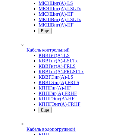
МКЭШнг(А)-LS
МКЭШнг(А)-LSLTx
МКЭШнг(А)-HF
МКШВнг(A)-LSLTx
МКШВнг(А)-HF
Еще
Кабель контрольный
КВВГнг(А)-LS
КВВГнг(А)-LSLTx
КВВГнг(А)-FRLS
КВВГнг(А)-FRLSLTx
КВВГЭнг(А)-LS
КВВГЭнг(А)-FRLS
КППГнг(А)-HF
КППГнг(А)-FRHF
КППГЭнг(А)-HF
КППГЭнг(А)-FRHF
Еще
Кабель водопогружной
ВПП