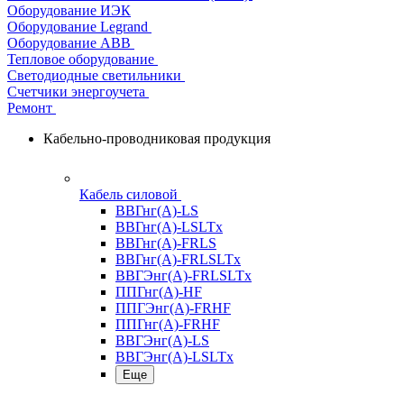
Оборудование ИЭК
Оборудование Legrand
Оборудование АВВ
Тепловое оборудование
Светодиодные светильники
Счетчики энергоучета
Ремонт
Кабельно-проводниковая продукция
Кабель силовой
ВВГнг(А)-LS
ВВГнг(А)-LSLTx
ВВГнг(А)-FRLS
ВВГнг(А)-FRLSLTx
ВВГЭнг(А)-FRLSLTx
ППГнг(А)-HF
ППГЭнг(А)-FRHF
ППГнг(А)-FRHF
ВВГЭнг(А)-LS
ВВГЭнг(А)-LSLTx
Еще