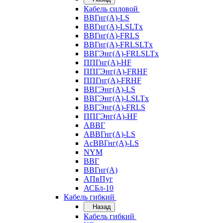
Кабель силовой
ВВГнг(А)-LS
ВВГнг(А)-LSLTx
ВВГнг(А)-FRLS
ВВГнг(А)-FRLSLTx
ВВГЭнг(А)-FRLSLTx
ППГнг(А)-HF
ППГЭнг(А)-FRHF
ППГнг(А)-FRHF
ВВГЭнг(А)-LS
ВВГЭнг(А)-LSLTx
ВВГЭнг(А)-FRLS
ППГЭнг(А)-HF
АВВГ
АВВГнг(А)-LS
АсВВГнг(А)-LS
NYM
ВВГ
ВВГнг(А)
АПвПуг
АСБл-10
Кабель гибкий
Назад
Кабель гибкий