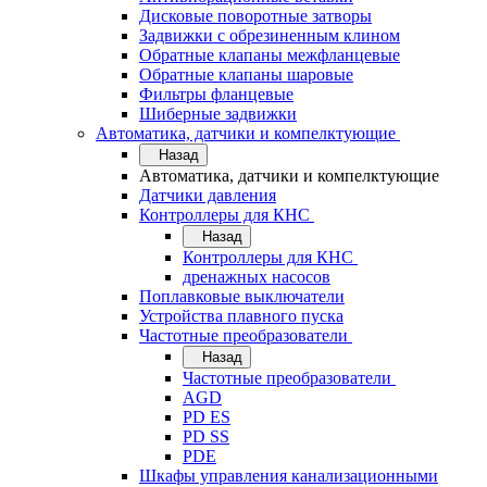
Дисковые поворотные затворы
Задвижки с обрезиненным клином
Обратные клапаны межфланцевые
Обратные клапаны шаровые
Фильтры фланцевые
Шиберные задвижки
Автоматика, датчики и компелктующие
Назад
Автоматика, датчики и компелктующие
Датчики давления
Контроллеры для КНС
Назад
Контроллеры для КНС
дренажных насосов
Поплавковые выключатели
Устройства плавного пуска
Частотные преобразователи
Назад
Частотные преобразователи
AGD
PD ES
PD SS
PDE
Шкафы управления канализационными