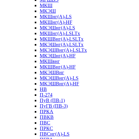
МКШ
МКЭШ
МКШнг(А)-LS
МКШнг(А)-HF
МКЭШнг(А)-LS
МКШнг(А)-LSLTx
МКШВнг(A)-LSLTx
МКЭШнг(А)-LSLTx
МКЭШВнг(A)-LSLTx
МКЭШнг(А)-HF
МКШвнг
МКШВнг(А)-HF
МКЭШВнг
МКЭШВнг(А)-LS
МКЭШВнг(А)-HF
НВ
П-274
ПуВ (ПВ-1)
ПуГВ (ПВ-3)
ПРКА
ПВКВ
ПВС
ПРКС
ПВСнг(А)-LS