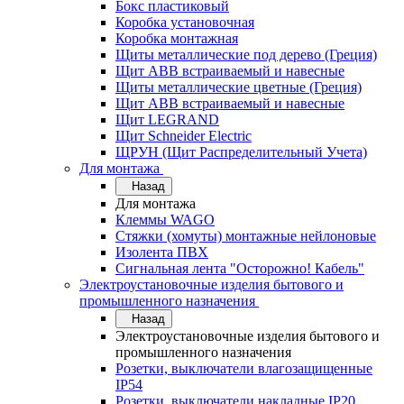
Бокс пластиковый
Коробка установочная
Коробка монтажная
Щиты металлические под дерево (Греция)
Щит ABB встраиваемый и навесные
Щиты металлические цветные (Греция)
Щит ABB встраиваемый и навесные
Щит LEGRAND
Щит Schneider Electric
ЩРУН (Щит Распределительный Учета)
Для монтажа
Назад
Для монтажа
Клеммы WAGO
Стяжки (хомуты) монтажные нейлоновые
Изолента ПВХ
Сигнальная лента "Осторожно! Кабель"
Электроустановочные изделия бытового и
промышленного назначения
Назад
Электроустановочные изделия бытового и
промышленного назначения
Розетки, выключатели влагозащищенные
IP54
Розетки, выключатели накладные IP20