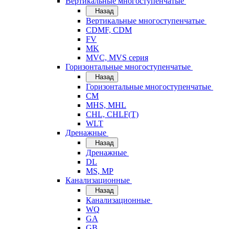
Вертикальные многоступенчатые
Назад
Вертикальные многоступенчатые
CDMF, CDM
FV
MK
MVC, MVS серия
Горизонтальные многоступенчатые
Назад
Горизонтальные многоступенчатые
CM
MHS, MHL
CHL, CHLF(T)
WLT
Дренажные
Назад
Дренажные
DL
MS, MP
Канализационные
Назад
Канализационные
WQ
GA
GB