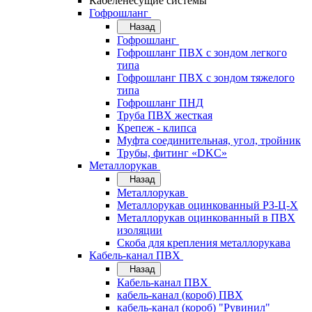
Кабеленесущие системы
Гофрошланг
Назад
Гофрошланг
Гофрошланг ПВХ с зондом легкого
типа
Гофрошланг ПВХ с зондом тяжелого
типа
Гофрошланг ПНД
Труба ПВХ жесткая
Крепеж - клипса
Муфта соединительная, угол, тройник
Трубы, фитинг «DKC»
Металлорукав
Назад
Металлорукав
Металлорукав оцинкованный РЗ-Ц-Х
Металлорукав оцинкованный в ПВХ
изоляции
Скоба для крепления металлорукава
Кабель-канал ПВХ
Назад
Кабель-канал ПВХ
кабель-канал (короб) ПВХ
кабель-канал (короб) "Рувинил"