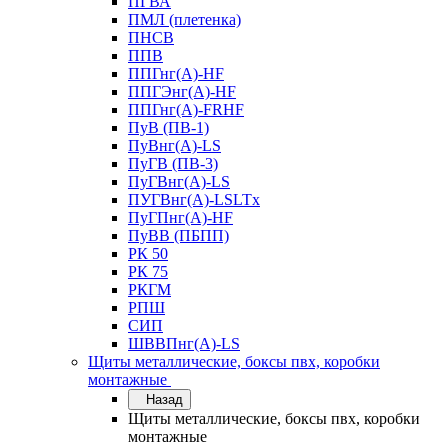
ПГВА
ПМЛ (плетенка)
ПНСВ
ППВ
ППГнг(А)-HF
ППГЭнг(А)-HF
ППГнг(А)-FRHF
ПуВ (ПВ-1)
ПуВнг(А)-LS
ПуГВ (ПВ-3)
ПуГВнг(А)-LS
ПУГВнг(А)-LSLTx
ПуГПнг(А)-HF
ПуВВ (ПБПП)
РК 50
РК 75
РКГМ
РПШ
СИП
ШВВПнг(А)-LS
Щиты металлические, боксы пвх, коробки
монтажные
Назад
Щиты металлические, боксы пвх, коробки
монтажные