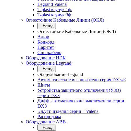
Legrand Valena
T-plast каучук 1ф.
T-plast каучук 3ф.
Огнестойкие Кабельные Линии (ОКЛ)
Назад
Огнестойкие Кабельные Линии (ОКЛ)
Алюр
Конкорд
Паритет
Спецкабель
Оборудование ИЭК
Оборудование Legrand
Назад
Оборудование Legrand
Автоматические выключатели серия DX3-E
Щиты
Устройства защитного отключения (УЗО)
серии DX3
Дифф. автоматические выключатели серии
DX3
Эл.уст. изделия серии – Valena
Распродажа
Оборудование АВВ
Назад