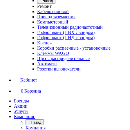
Назад
Ремонт
Кабель силовой
Провод заземления
Компьютерный
Телевизионный радиочастотный
Гофрошланг (ПВХ с зондом)
Гофрошланг (ПНД с зондом)
Крепеж
Коробки распаечные - установочные
Клеммы WAGO
Щиты распределительные
Автоматы
Розетки выключатели
Кабинет
0
Корзина
Бренды
Акции
Услуги
Компания
Назад
Компания