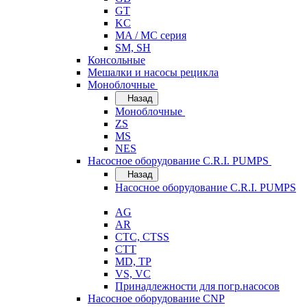
GT
KC
MA / MC серия
SM, SH
Консольные
Мешалки и насосы рецикла
Моноблочные
Назад
Моноблочные
ZS
MS
NES
Насосное оборудование C.R.I. PUMPS
Назад
Насосное оборудование C.R.I. PUMPS
AG
AR
CTC, CTSS
CTT
MD, TP
VS, VC
Принадлежности для погр.насосов
Насосное оборудование CNP