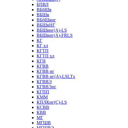
БПВЛ
ВБбШв
ВБШв
ВБбШвнг
ВБШвНГ
ВБШвнг(А)-LS
ВБШвнг(А)-FRLS
КГ
КГ хл
КГТП
КГТП хл
КГН
КГВВ
КГВВ нг
КГВВ нг(А)-LSLTx
КГВВЭ
КГВВЭнг
КГПП
КММ
КПЛКнг(C)-LS
КСВВ
КВВ
МГ
МГШВ
МГШВЭ