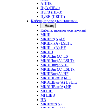
АППВ
ПуВ (ПВ-1)
ПуГВ (ПВ-3)
ПуВВ (ПБПП)
Кабель, провод монтажный
Назад
Кабель, провод монтажный
МКШ
МКШнг(А)-LS
МКШнг(А)-LSLTx
МКШнг(А)-HF
МКЭШ
МКЭШнг(А)-LS
МКЭШнг(А)-LSLTx
МКЭШнг(А)-HF
МКШВнг(A)-LSLTx
МКШВнг(А)-HF
МКЭШВнг(А)-LS
МКЭШВнг(A)-LSLTx
МКЭШВнг(А)-HF
МГШВ
МГШВЭ
НВ
МКШвнг(А)