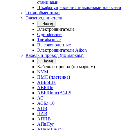
станциями
Шкафы управления пожарными насосами
Теплообменники
Электродвигатели
Назад
Электродвигатели
Однофазные
Трехфазные
Высоковольтные
Электродвигатели Aikon
Кабель и провод (по маркам)
Назад
Кабель и провод (по маркам)
NYM
ПМЛ (плетенка)
АВБбШв
АВБШв
АВБШвнг(А)-LS
АС
АСБл-10
АПВ
ПАВ
АППВ
АПвПуг
АПвБШп(г)