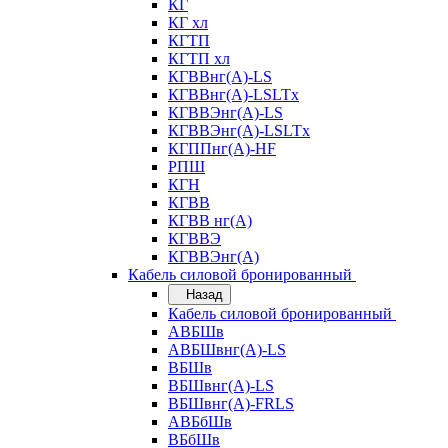
КГ
КГ хл
КГТП
КГТП хл
КГВВнг(А)-LS
КГВВнг(А)-LSLTx
КГВВЭнг(А)-LS
КГВВЭнг(А)-LSLTx
КГППнг(А)-HF
РПШ
КГН
КГВВ
КГВВ нг(А)
КГВВЭ
КГВВЭнг(А)
Кабель силовой бронированный
Назад
Кабель силовой бронированный
АВБШв
АВБШвнг(А)-LS
ВБШв
ВБШвнг(А)-LS
ВБШвнг(А)-FRLS
АВБбШв
ВБбШв