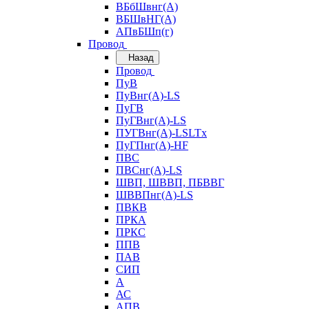
ВБбШвнг(А)
ВБШвНГ(А)
АПвБШп(г)
Провод
Назад
Провод
ПуВ
ПуВнг(А)-LS
ПуГВ
ПуГВнг(А)-LS
ПУГВнг(А)-LSLTx
ПуГПнг(А)-HF
ПВС
ПВСнг(А)-LS
ШВП, ШВВП, ПБВВГ
ШВВПнг(А)-LS
ПВКВ
ПРКА
ПРКС
ППВ
ПАВ
СИП
А
АС
АПВ