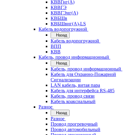
КВВГнг(А)
КВВГЭ
КВВГЭнг(А)
КВБШв
КВБШвнг(А)-LS
Кабель водопогружной
Назад
Кабель водопогружной
ВПП
КВВ
Кабель, провод информационный
Назад
Кабель, провод информационный
Кабель для Охранно-Пожарной
Сигнализации
LAN кабель, витая пара
Кабель для интерфейса RS-485
Кабель, провод связи
Кабель коаксиальный
Разное
Назад
Разное
Провод прогревочный
Провод автомобильный
Провод авиационный