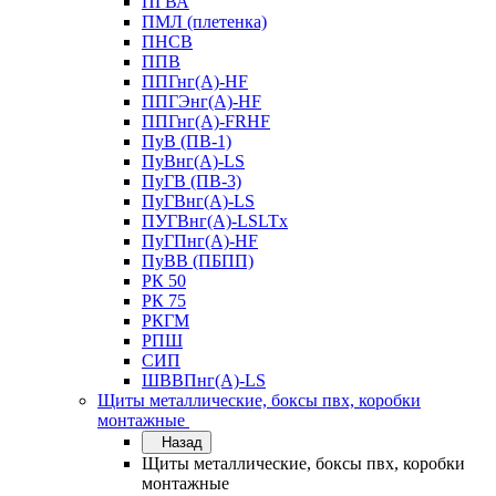
ПГВА
ПМЛ (плетенка)
ПНСВ
ППВ
ППГнг(А)-HF
ППГЭнг(А)-HF
ППГнг(А)-FRHF
ПуВ (ПВ-1)
ПуВнг(А)-LS
ПуГВ (ПВ-3)
ПуГВнг(А)-LS
ПУГВнг(А)-LSLTx
ПуГПнг(А)-HF
ПуВВ (ПБПП)
РК 50
РК 75
РКГМ
РПШ
СИП
ШВВПнг(А)-LS
Щиты металлические, боксы пвх, коробки
монтажные
Назад
Щиты металлические, боксы пвх, коробки
монтажные