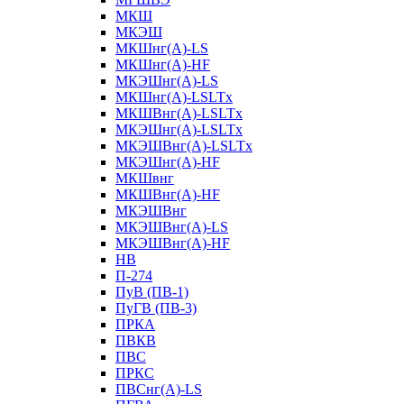
МКШ
МКЭШ
МКШнг(А)-LS
МКШнг(А)-HF
МКЭШнг(А)-LS
МКШнг(А)-LSLTx
МКШВнг(A)-LSLTx
МКЭШнг(А)-LSLTx
МКЭШВнг(A)-LSLTx
МКЭШнг(А)-HF
МКШвнг
МКШВнг(А)-HF
МКЭШВнг
МКЭШВнг(А)-LS
МКЭШВнг(А)-HF
НВ
П-274
ПуВ (ПВ-1)
ПуГВ (ПВ-3)
ПРКА
ПВКВ
ПВС
ПРКС
ПВСнг(А)-LS