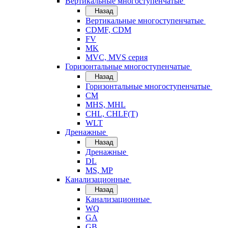
Вертикальные многоступенчатые
Назад
Вертикальные многоступенчатые
CDMF, CDM
FV
MK
MVC, MVS серия
Горизонтальные многоступенчатые
Назад
Горизонтальные многоступенчатые
CM
MHS, MHL
CHL, CHLF(T)
WLT
Дренажные
Назад
Дренажные
DL
MS, MP
Канализационные
Назад
Канализационные
WQ
GA
GB