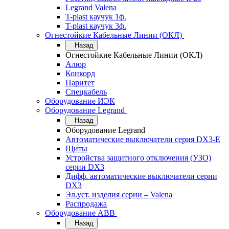
Legrand Valena
T-plast каучук 1ф.
T-plast каучук 3ф.
Огнестойкие Кабельные Линии (ОКЛ)
Назад
Огнестойкие Кабельные Линии (ОКЛ)
Алюр
Конкорд
Паритет
Спецкабель
Оборудование ИЭК
Оборудование Legrand
Назад
Оборудование Legrand
Автоматические выключатели серия DX3-E
Щиты
Устройства защитного отключения (УЗО)
серии DX3
Дифф. автоматические выключатели серии
DX3
Эл.уст. изделия серии – Valena
Распродажа
Оборудование АВВ
Назад