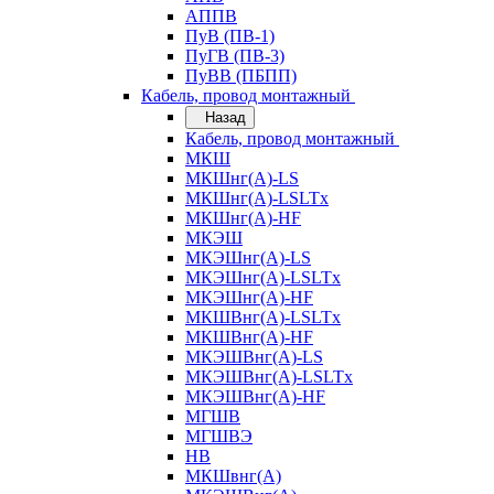
АППВ
ПуВ (ПВ-1)
ПуГВ (ПВ-3)
ПуВВ (ПБПП)
Кабель, провод монтажный
Назад
Кабель, провод монтажный
МКШ
МКШнг(А)-LS
МКШнг(А)-LSLTx
МКШнг(А)-HF
МКЭШ
МКЭШнг(А)-LS
МКЭШнг(А)-LSLTx
МКЭШнг(А)-HF
МКШВнг(A)-LSLTx
МКШВнг(А)-HF
МКЭШВнг(А)-LS
МКЭШВнг(A)-LSLTx
МКЭШВнг(А)-HF
МГШВ
МГШВЭ
НВ
МКШвнг(А)