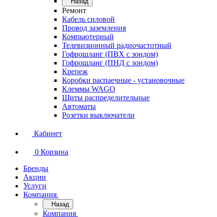
Назад
Ремонт
Кабель силовой
Провод заземления
Компьютерный
Телевизионный радиочастотный
Гофрошланг (ПВХ с зондом)
Гофрошланг (ПНД с зондом)
Крепеж
Коробки распаечные - установочные
Клеммы WAGO
Щиты распределительные
Автоматы
Розетки выключатели
Кабинет
0
Корзина
Бренды
Акции
Услуги
Компания
Назад
Компания