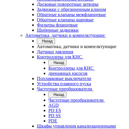
Дисковые поворотные затворы
Задвижки с обрезиненным клином
Обратные клапаны межфланцевые
Обратные клапаны шаровые
Фильтры фланцевые
Шиберные задвижки
Автоматика, датчики и компелктующие
Назад
Автоматика, датчики и компелктующие
Датчики давления
Контроллеры для КНС
Назад
Контроллеры для КНС
дренажных насосов
Поплавковые выключатели
Устройства плавного пуска
Частотные преобразователи
Назад
Частотные преобразователи
AGD
PD ES
PD SS
PDE
Шкафы управления канализационными