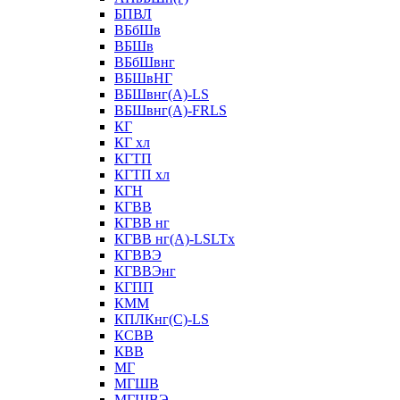
БПВЛ
ВБбШв
ВБШв
ВБбШвнг
ВБШвНГ
ВБШвнг(А)-LS
ВБШвнг(А)-FRLS
КГ
КГ хл
КГТП
КГТП хл
КГН
КГВВ
КГВВ нг
КГВВ нг(А)-LSLTx
КГВВЭ
КГВВЭнг
КГПП
КММ
КПЛКнг(C)-LS
КСВВ
КВВ
МГ
МГШВ
МГШВЭ