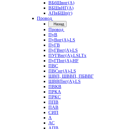
ВБбШвнг(А)
ВБШвНГ(А)
АПвБШп(г)
Провод
Назад
Провод
ПуВ
ПуВнг(А)-LS
ПуГВ
ПуГВнг(А)-LS
ПУГВнг(А)-LSLTx
ПуГПнг(А)-HF
ПВС
ПВСнг(А)-LS
ШВП, ШВВП, ПБВВГ
ШВВПнг(А)-LS
ПВКВ
ПРКА
ПРКС
ППВ
ПАВ
СИП
А
АС
АПВ