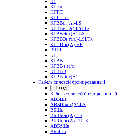
КГ
КГ хл
КГТП
КГТП хл
КГВВнг(А)-LS
КГВВнг(А)-LSLTx
КГВВЭнг(А)-LS
КГВВЭнг(А)-LSLTx
КГППнг(А)-HF
РПШ
КГН
КГВВ
КГВВ нг(А)
КГВВЭ
КГВВЭнг(А)
Кабель силовой бронированный
Назад
Кабель силовой бронированный
АВБШв
АВБШвнг(А)-LS
ВБШв
ВБШвнг(А)-LS
ВБШвнг(А)-FRLS
АВБбШв
ВБбШв