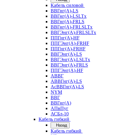
Кабель силовой
ВВГнг(А)-LS
ВВГнг(А)-LSLTx
ВВГнг(А)-FRLS
ВВГнг(А)-FRLSLTx
ВВГЭнг(А)-FRLSLTx
ППГнг(А)-HF
ППГЭнг(А)-FRHF
ППГнг(А)-FRHF
ВВГЭнг(А)-LS
ВВГЭнг(А)-LSLTx
ВВГЭнг(А)-FRLS
ППГЭнг(А)-HF
АВВГ
АВВГнг(А)-LS
АсВВГнг(А)-LS
NYM
ВВГ
ВВГнг(А)
АПвПуг
АСБл-10
Кабель гибкий
Назад
Кабель гибкий