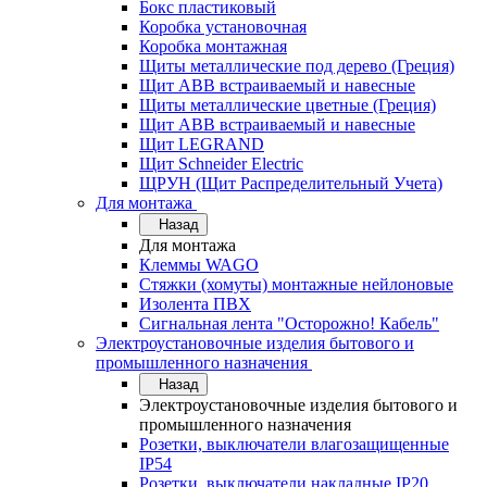
Бокс пластиковый
Коробка установочная
Коробка монтажная
Щиты металлические под дерево (Греция)
Щит ABB встраиваемый и навесные
Щиты металлические цветные (Греция)
Щит ABB встраиваемый и навесные
Щит LEGRAND
Щит Schneider Electric
ЩРУН (Щит Распределительный Учета)
Для монтажа
Назад
Для монтажа
Клеммы WAGO
Стяжки (хомуты) монтажные нейлоновые
Изолента ПВХ
Сигнальная лента "Осторожно! Кабель"
Электроустановочные изделия бытового и
промышленного назначения
Назад
Электроустановочные изделия бытового и
промышленного назначения
Розетки, выключатели влагозащищенные
IP54
Розетки, выключатели накладные IP20