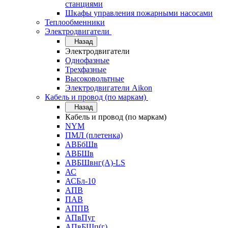
станциями
Шкафы управления пожарными насосами
Теплообменники
Электродвигатели
Назад
Электродвигатели
Однофазные
Трехфазные
Высоковольтные
Электродвигатели Aikon
Кабель и провод (по маркам)
Назад
Кабель и провод (по маркам)
NYM
ПМЛ (плетенка)
АВБбШв
АВБШв
АВБШвнг(А)-LS
АС
АСБл-10
АПВ
ПАВ
АППВ
АПвПуг
АПвБШп(г)