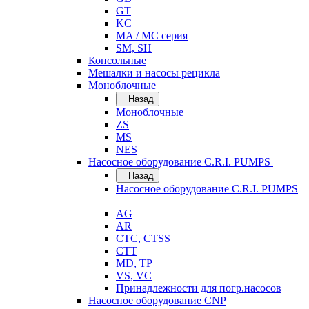
GT
KC
MA / MC серия
SM, SH
Консольные
Мешалки и насосы рецикла
Моноблочные
Назад
Моноблочные
ZS
MS
NES
Насосное оборудование C.R.I. PUMPS
Назад
Насосное оборудование C.R.I. PUMPS
AG
AR
CTC, CTSS
CTT
MD, TP
VS, VC
Принадлежности для погр.насосов
Насосное оборудование CNP