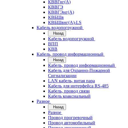
КВВГнг(А)
КВВГЭ
КВВГЭнг(А)
КВБШв
КВБШвнг(А)-LS
Кабель водопогружной
Назад
Кабель водопогружной
ВПП
КВВ
Кабель, провод информационный
Назад
Кабель, провод информационный
Кабель для Охранно-Пожарной
Сигнализации
LAN кабель, витая пара
Кабель для интерфейса RS-485
Кабель, провод связи
Кабель коаксиальный
Разное
Назад
Разное
Провод прогревочный
Провод автомобильный
Провод авиационный