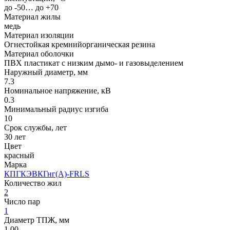
до -50… до +70
Материал жилы
медь
Материал изоляции
Огнестойкая кремнийорганическая резина
Материал оболочки
ПВХ пластикат с низким дымо- и газовыделением
Наружный диаметр, мм
7.3
Номинальное напряжение, кВ
0.3
Минимальный радиус изгиба
10
Срок службы, лет
30 лет
Цвет
красный
Марка
КПГКЭВКГнг(A)-FRLS
Количество жил
2
Число пар
1
Диаметр ТПЖ, мм
1.00