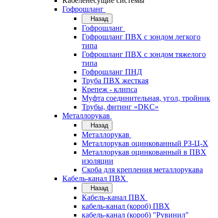
Кабеленесущие системы
Гофрошланг
Назад
Гофрошланг
Гофрошланг ПВХ с зондом легкого
типа
Гофрошланг ПВХ с зондом тяжелого
типа
Гофрошланг ПНД
Труба ПВХ жесткая
Крепеж - клипса
Муфта соединительная, угол, тройник
Трубы, фитинг «DKC»
Металлорукав
Назад
Металлорукав
Металлорукав оцинкованный РЗ-Ц-Х
Металлорукав оцинкованный в ПВХ
изоляции
Скоба для крепления металлорукава
Кабель-канал ПВХ
Назад
Кабель-канал ПВХ
кабель-канал (короб) ПВХ
кабель-канал (короб) "Рувинил"