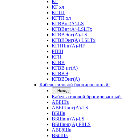
КГ
КГ хл
КГТП
КГТП хл
КГВВнг(А)-LS
КГВВнг(А)-LSLTx
КГВВЭнг(А)-LS
КГВВЭнг(А)-LSLTx
КГППнг(А)-HF
РПШ
КГН
КГВВ
КГВВ нг(А)
КГВВЭ
КГВВЭнг(А)
Кабель силовой бронированный
Назад
Кабель силовой бронированный
АВБШв
АВБШвнг(А)-LS
ВБШв
ВБШвнг(А)-LS
ВБШвнг(А)-FRLS
АВБбШв
ВБбШв