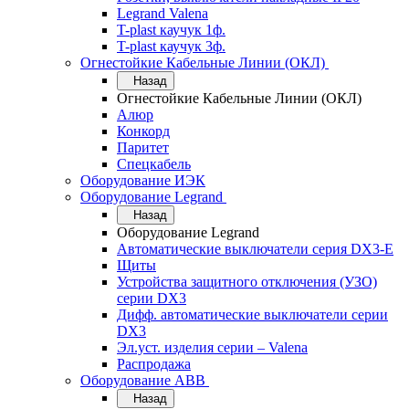
Legrand Valena
T-plast каучук 1ф.
T-plast каучук 3ф.
Огнестойкие Кабельные Линии (ОКЛ)
Назад
Огнестойкие Кабельные Линии (ОКЛ)
Алюр
Конкорд
Паритет
Спецкабель
Оборудование ИЭК
Оборудование Legrand
Назад
Оборудование Legrand
Автоматические выключатели серия DX3-E
Щиты
Устройства защитного отключения (УЗО)
серии DX3
Дифф. автоматические выключатели серии
DX3
Эл.уст. изделия серии – Valena
Распродажа
Оборудование АВВ
Назад