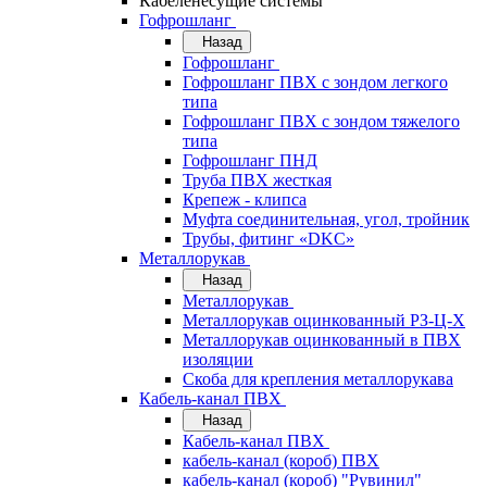
Кабеленесущие системы
Гофрошланг
Назад
Гофрошланг
Гофрошланг ПВХ с зондом легкого
типа
Гофрошланг ПВХ с зондом тяжелого
типа
Гофрошланг ПНД
Труба ПВХ жесткая
Крепеж - клипса
Муфта соединительная, угол, тройник
Трубы, фитинг «DKC»
Металлорукав
Назад
Металлорукав
Металлорукав оцинкованный РЗ-Ц-Х
Металлорукав оцинкованный в ПВХ
изоляции
Скоба для крепления металлорукава
Кабель-канал ПВХ
Назад
Кабель-канал ПВХ
кабель-канал (короб) ПВХ
кабель-канал (короб) "Рувинил"