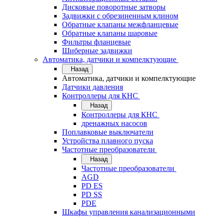
Дисковые поворотные затворы
Задвижки с обрезиненным клином
Обратные клапаны межфланцевые
Обратные клапаны шаровые
Фильтры фланцевые
Шиберные задвижки
Автоматика, датчики и компелктующие
Назад
Автоматика, датчики и компелктующие
Датчики давления
Контроллеры для КНС
Назад
Контроллеры для КНС
дренажных насосов
Поплавковые выключатели
Устройства плавного пуска
Частотные преобразователи
Назад
Частотные преобразователи
AGD
PD ES
PD SS
PDE
Шкафы управления канализационными