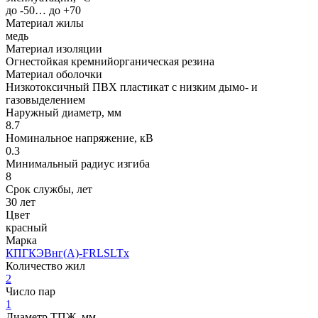
до -50… до +70
Материал жилы
медь
Материал изоляции
Огнестойкая кремнийорганическая резина
Материал оболочки
Низкотоксичный ПВХ пластикат с низким дымо- и
газовыделением
Наружный диаметр, мм
8.7
Номинальное напряжение, кВ
0.3
Минимальный радиус изгиба
8
Срок службы, лет
30 лет
Цвет
красный
Марка
КПГКЭВнг(A)-FRLSLTx
Количество жил
2
Число пар
1
Диаметр ТПЖ, мм