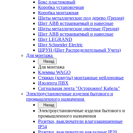
Бокс пластиковый
Коробка установочная
Коробка монтажная
Щиты металлические под дерево (Греция)
Щит ABB встраиваемый и навесные
Щиты металлические цветные (Греция)
Щит ABB встраиваемый и навесные
Щит LEGRAND
Щит Schneider Electric
ЩРУН (Щит Распределительный Учета)
Для монтажа
Назад
Для монтажа
Клеммы WAGO
Стяжки (хомуты) монтажные нейлоновые
Изолента ПВХ
Сигнальная лента "Осторожно! Кабель"
Электроустановочные изделия бытового и
промышленного назначения
Назад
Электроустановочные изделия бытового и
промышленного назначения
Розетки, выключатели влагозащищенные
IP54
Розетки, выключатели накладные IP20