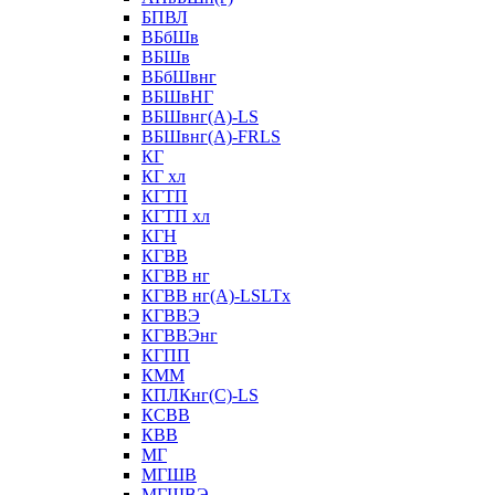
БПВЛ
ВБбШв
ВБШв
ВБбШвнг
ВБШвНГ
ВБШвнг(А)-LS
ВБШвнг(А)-FRLS
КГ
КГ хл
КГТП
КГТП хл
КГН
КГВВ
КГВВ нг
КГВВ нг(А)-LSLTx
КГВВЭ
КГВВЭнг
КГПП
КММ
КПЛКнг(C)-LS
КСВВ
КВВ
МГ
МГШВ
МГШВЭ