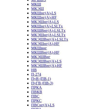
МКШ
МКЭШ
МКШнг(А)-LS
МКШнг(А)-HF
МКЭШнг(А)-LS
МКШнг(А)-LSLTx
МКШВнг(A)-LSLTx
МКЭШнг(А)-LSLTx
МКЭШВнг(A)-LSLTx
МКЭШнг(А)-HF
МКШвнг
МКШВнг(А)-HF
МКЭШВнг
МКЭШВнг(А)-LS
МКЭШВнг(А)-HF
НВ
П-274
ПуВ (ПВ-1)
ПуГВ (ПВ-3)
ПРКА
ПВКВ
ПВС
ПРКС
ПВСнг(А)-LS