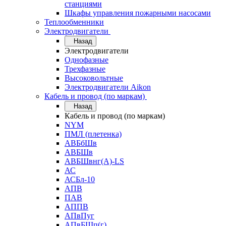
станциями
Шкафы управления пожарными насосами
Теплообменники
Электродвигатели
Назад
Электродвигатели
Однофазные
Трехфазные
Высоковольтные
Электродвигатели Aikon
Кабель и провод (по маркам)
Назад
Кабель и провод (по маркам)
NYM
ПМЛ (плетенка)
АВБбШв
АВБШв
АВБШвнг(А)-LS
АС
АСБл-10
АПВ
ПАВ
АППВ
АПвПуг
АПвБШп(г)