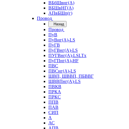
ВБбШвнг(А)
ВБШвНГ(А)
АПвБШп(г)
Провод
Назад
Провод
ПуВ
ПуВнг(А)-LS
ПуГВ
ПуГВнг(А)-LS
ПУГВнг(А)-LSLTx
ПуГПнг(А)-HF
ПВС
ПВСнг(А)-LS
ШВП, ШВВП, ПБВВГ
ШВВПнг(А)-LS
ПВКВ
ПРКА
ПРКС
ППВ
ПАВ
СИП
А
АС
АПВ