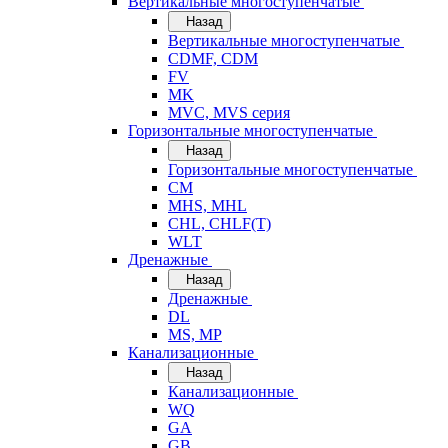
Вертикальные многоступенчатые
Назад
Вертикальные многоступенчатые
CDMF, CDM
FV
MK
MVC, MVS серия
Горизонтальные многоступенчатые
Назад
Горизонтальные многоступенчатые
CM
MHS, MHL
CHL, CHLF(T)
WLT
Дренажные
Назад
Дренажные
DL
MS, MP
Канализационные
Назад
Канализационные
WQ
GA
GB