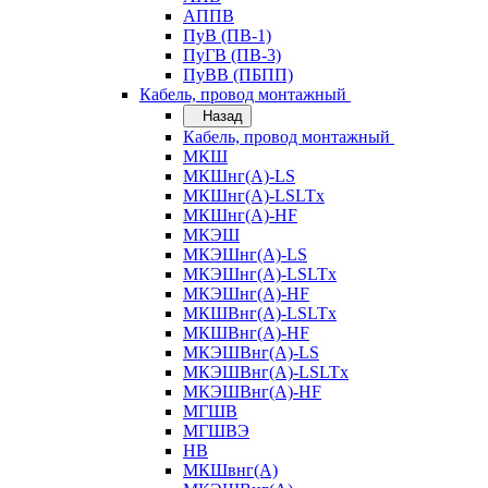
АППВ
ПуВ (ПВ-1)
ПуГВ (ПВ-3)
ПуВВ (ПБПП)
Кабель, провод монтажный
Назад
Кабель, провод монтажный
МКШ
МКШнг(А)-LS
МКШнг(А)-LSLTx
МКШнг(А)-HF
МКЭШ
МКЭШнг(А)-LS
МКЭШнг(А)-LSLTx
МКЭШнг(А)-HF
МКШВнг(A)-LSLTx
МКШВнг(А)-HF
МКЭШВнг(А)-LS
МКЭШВнг(A)-LSLTx
МКЭШВнг(А)-HF
МГШВ
МГШВЭ
НВ
МКШвнг(А)