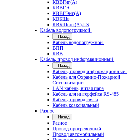
КВВГнг(А)
КВВГЭ
КВВГЭнг(А)
КВБШв
КВБШвнг(А)-LS
Кабель водопогружной
Назад
Кабель водопогружной
ВПП
КВВ
Кабель, провод информационный
Назад
Кабель, провод информационный
Кабель для Охранно-Пожарной
Сигнализации
LAN кабель, витая пара
Кабель для интерфейса RS-485
Кабель, провод связи
Кабель коаксиальный
Разное
Назад
Разное
Провод прогревочный
Провод автомобильный
Провод авиационный