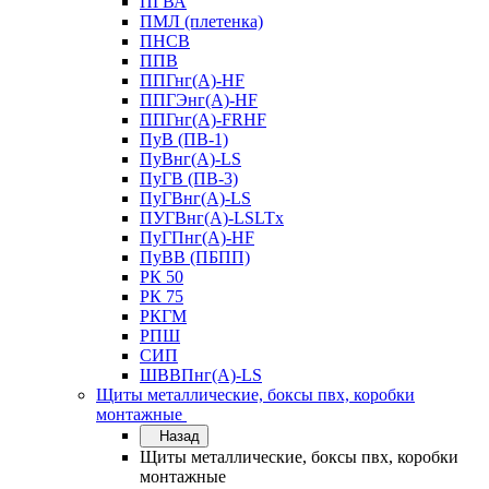
ПГВА
ПМЛ (плетенка)
ПНСВ
ППВ
ППГнг(А)-HF
ППГЭнг(А)-HF
ППГнг(А)-FRHF
ПуВ (ПВ-1)
ПуВнг(А)-LS
ПуГВ (ПВ-3)
ПуГВнг(А)-LS
ПУГВнг(А)-LSLTx
ПуГПнг(А)-HF
ПуВВ (ПБПП)
РК 50
РК 75
РКГМ
РПШ
СИП
ШВВПнг(А)-LS
Щиты металлические, боксы пвх, коробки
монтажные
Назад
Щиты металлические, боксы пвх, коробки
монтажные