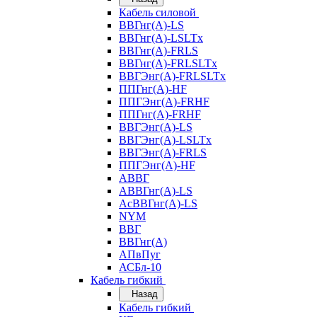
Кабель силовой
ВВГнг(А)-LS
ВВГнг(А)-LSLTx
ВВГнг(А)-FRLS
ВВГнг(А)-FRLSLTx
ВВГЭнг(А)-FRLSLTx
ППГнг(А)-HF
ППГЭнг(А)-FRHF
ППГнг(А)-FRHF
ВВГЭнг(А)-LS
ВВГЭнг(А)-LSLTx
ВВГЭнг(А)-FRLS
ППГЭнг(А)-HF
АВВГ
АВВГнг(А)-LS
АсВВГнг(А)-LS
NYM
ВВГ
ВВГнг(А)
АПвПуг
АСБл-10
Кабель гибкий
Назад
Кабель гибкий