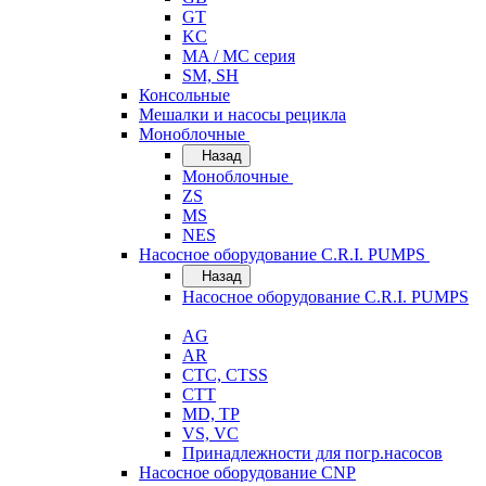
GT
KC
MA / MC серия
SM, SH
Консольные
Мешалки и насосы рецикла
Моноблочные
Назад
Моноблочные
ZS
MS
NES
Насосное оборудование C.R.I. PUMPS
Назад
Насосное оборудование C.R.I. PUMPS
AG
AR
CTC, CTSS
CTT
MD, TP
VS, VC
Принадлежности для погр.насосов
Насосное оборудование CNP