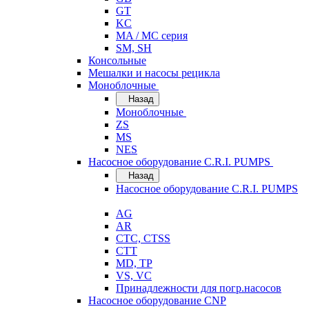
GT
KC
MA / MC серия
SM, SH
Консольные
Мешалки и насосы рецикла
Моноблочные
Назад
Моноблочные
ZS
MS
NES
Насосное оборудование C.R.I. PUMPS
Назад
Насосное оборудование C.R.I. PUMPS
AG
AR
CTC, CTSS
CTT
MD, TP
VS, VC
Принадлежности для погр.насосов
Насосное оборудование CNP