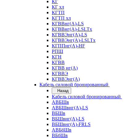
КГ
КГ хл
КГТП
КГТП хл
КГВВнг(А)-LS
КГВВнг(А)-LSLTx
КГВВЭнг(А)-LS
КГВВЭнг(А)-LSLTx
КГППнг(А)-HF
РПШ
КГН
КГВВ
КГВВ нг(А)
КГВВЭ
КГВВЭнг(А)
Кабель силовой бронированный
Назад
Кабель силовой бронированный
АВБШв
АВБШвнг(А)-LS
ВБШв
ВБШвнг(А)-LS
ВБШвнг(А)-FRLS
АВБбШв
ВБбШв