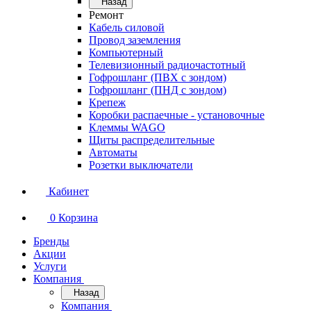
Назад
Ремонт
Кабель силовой
Провод заземления
Компьютерный
Телевизионный радиочастотный
Гофрошланг (ПВХ с зондом)
Гофрошланг (ПНД с зондом)
Крепеж
Коробки распаечные - установочные
Клеммы WAGO
Щиты распределительные
Автоматы
Розетки выключатели
Кабинет
0
Корзина
Бренды
Акции
Услуги
Компания
Назад
Компания