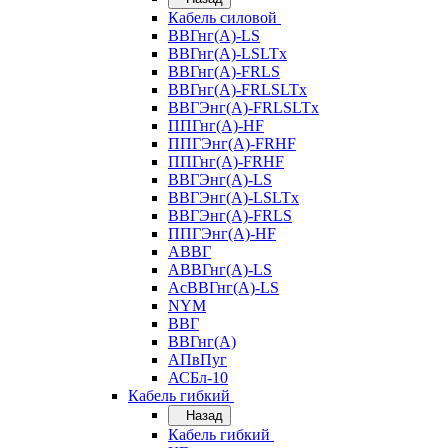
Кабель силовой
ВВГнг(А)-LS
ВВГнг(А)-LSLTx
ВВГнг(А)-FRLS
ВВГнг(А)-FRLSLTx
ВВГЭнг(А)-FRLSLTx
ППГнг(А)-HF
ППГЭнг(А)-FRHF
ППГнг(А)-FRHF
ВВГЭнг(А)-LS
ВВГЭнг(А)-LSLTx
ВВГЭнг(А)-FRLS
ППГЭнг(А)-HF
АВВГ
АВВГнг(А)-LS
АсВВГнг(А)-LS
NYM
ВВГ
ВВГнг(А)
АПвПуг
АСБл-10
Кабель гибкий
Назад
Кабель гибкий