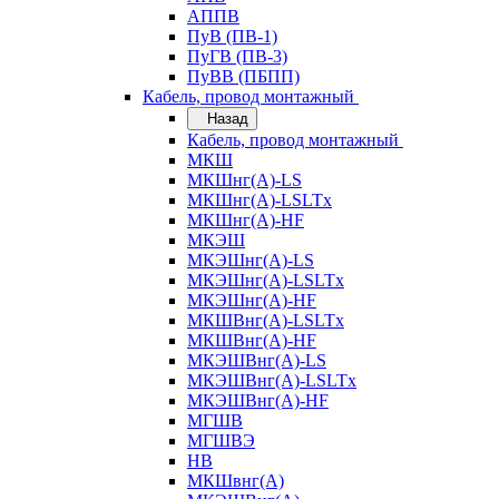
АППВ
ПуВ (ПВ-1)
ПуГВ (ПВ-3)
ПуВВ (ПБПП)
Кабель, провод монтажный
Назад
Кабель, провод монтажный
МКШ
МКШнг(А)-LS
МКШнг(А)-LSLTx
МКШнг(А)-HF
МКЭШ
МКЭШнг(А)-LS
МКЭШнг(А)-LSLTx
МКЭШнг(А)-HF
МКШВнг(A)-LSLTx
МКШВнг(А)-HF
МКЭШВнг(А)-LS
МКЭШВнг(A)-LSLTx
МКЭШВнг(А)-HF
МГШВ
МГШВЭ
НВ
МКШвнг(А)