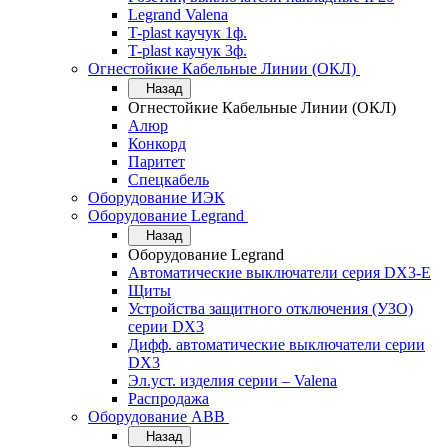
Legrand Valena
T-plast каучук 1ф.
T-plast каучук 3ф.
Огнестойкие Кабельные Линии (ОКЛ)
Назад
Огнестойкие Кабельные Линии (ОКЛ)
Алюр
Конкорд
Паритет
Спецкабель
Оборудование ИЭК
Оборудование Legrand
Назад
Оборудование Legrand
Автоматические выключатели серия DX3-E
Щиты
Устройства защитного отключения (УЗО)
серии DX3
Дифф. автоматические выключатели серии
DX3
Эл.уст. изделия серии – Valena
Распродажа
Оборудование АВВ
Назад