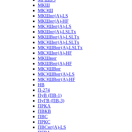
МКШ
МКЭШ
МКШнг(А)-LS
МКШнг(А)-HF
МКЭШнг(А)-LS
МКШнг(А)-LSLTx
МКШВнг(A)-LSLTx
МКЭШнг(А)-LSLTx
МКЭШВнг(A)-LSLTx
МКЭШнг(А)-HF
МКШвнг
МКШВнг(А)-HF
МКЭШВнг
МКЭШВнг(А)-LS
МКЭШВнг(А)-HF
НВ
П-274
ПуВ (ПВ-1)
ПуГВ (ПВ-3)
ПРКА
ПВКВ
ПВС
ПРКС
ПВСнг(А)-LS