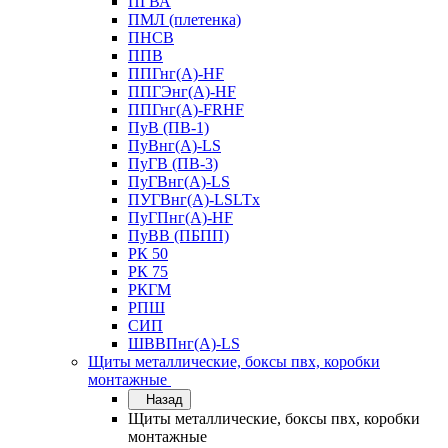
ПГВА
ПМЛ (плетенка)
ПНСВ
ППВ
ППГнг(А)-HF
ППГЭнг(А)-HF
ППГнг(А)-FRHF
ПуВ (ПВ-1)
ПуВнг(А)-LS
ПуГВ (ПВ-3)
ПуГВнг(А)-LS
ПУГВнг(А)-LSLTx
ПуГПнг(А)-HF
ПуВВ (ПБПП)
РК 50
РК 75
РКГМ
РПШ
СИП
ШВВПнг(А)-LS
Щиты металлические, боксы пвх, коробки
монтажные
Назад
Щиты металлические, боксы пвх, коробки
монтажные