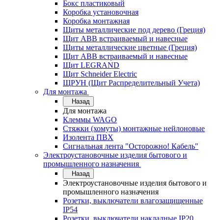
Бокс пластиковый
Коробка установочная
Коробка монтажная
Щиты металлические под дерево (Греция)
Щит ABB встраиваемый и навесные
Щиты металлические цветные (Греция)
Щит ABB встраиваемый и навесные
Щит LEGRAND
Щит Schneider Electric
ЩРУН (Щит Распределительный Учета)
Для монтажа
Назад
Для монтажа
Клеммы WAGO
Стяжки (хомуты) монтажные нейлоновые
Изолента ПВХ
Сигнальная лента "Осторожно! Кабель"
Электроустановочные изделия бытового и
промышленного назначения
Назад
Электроустановочные изделия бытового и
промышленного назначения
Розетки, выключатели влагозащищенные
IP54
Розетки, выключатели накладные IP20