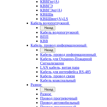
КВВГнг(А)
КВВГЭ
КВВГЭнг(А)
КВБШв
КВБШвнг(А)-LS
Кабель водопогружной
Назад
Кабель водопогружной
ВПП
КВВ
Кабель, провод информационный
Назад
Кабель, провод информационный
Кабель для Охранно-Пожарной
Сигнализации
LAN кабель, витая пара
Кабель для интерфейса RS-485
Кабель, провод связи
Кабель коаксиальный
Разное
Назад
Разное
Провод прогревочный
Провод автомобильный
Провод авиационный