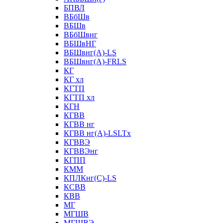
БПВЛ
ВБбШв
ВБШв
ВБбШвнг
ВБШвНГ
ВБШвнг(А)-LS
ВБШвнг(А)-FRLS
КГ
КГ хл
КГТП
КГТП хл
КГН
КГВВ
КГВВ нг
КГВВ нг(А)-LSLTx
КГВВЭ
КГВВЭнг
КГПП
КММ
КПЛКнг(C)-LS
КСВВ
КВВ
МГ
МГШВ
МГШВЭ