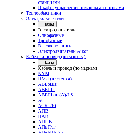
станциями
Шкафы управления пожарными насосами
Теплообменники
Электродвигатели
Назад
Электродвигатели
Однофазные
Трехфазные
Высоковольтные
Электродвигатели Aikon
Кабель и провод (по маркам)
Назад
Кабель и провод (по маркам)
NYM
ПМЛ (плетенка)
АВБбШв
АВБШв
АВБШвнг(А)-LS
АС
АСБл-10
АПВ
ПАВ
АППВ
АПвПуг
АПвБШп(г)