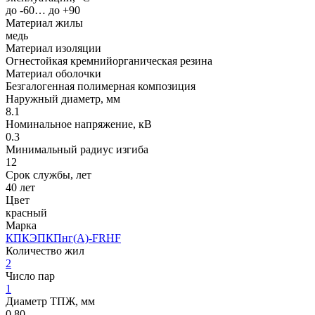
до -60… до +90
Материал жилы
медь
Материал изоляции
Огнестойкая кремнийорганическая резина
Материал оболочки
Безгалогенная полимерная композиция
Наружный диаметр, мм
8.1
Номинальное напряжение, кВ
0.3
Минимальный радиус изгиба
12
Срок службы, лет
40 лет
Цвет
красный
Марка
КПКЭПКПнг(A)-FRHF
Количество жил
2
Число пар
1
Диаметр ТПЖ, мм
0.80