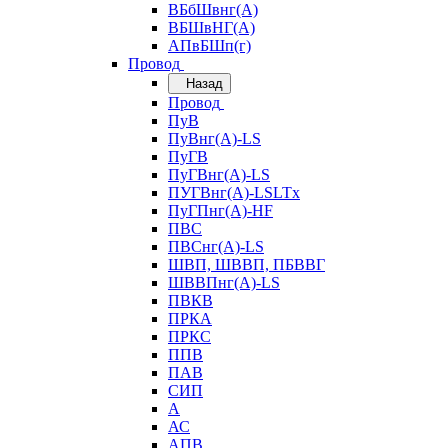
ВБбШвнг(А)
ВБШвНГ(А)
АПвБШп(г)
Провод
Назад
Провод
ПуВ
ПуВнг(А)-LS
ПуГВ
ПуГВнг(А)-LS
ПУГВнг(А)-LSLTx
ПуГПнг(А)-HF
ПВС
ПВСнг(А)-LS
ШВП, ШВВП, ПБВВГ
ШВВПнг(А)-LS
ПВКВ
ПРКА
ПРКС
ППВ
ПАВ
СИП
А
АС
АПВ