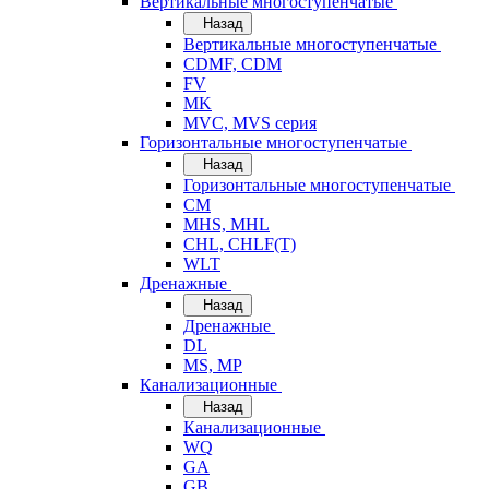
Вертикальные многоступенчатые
Назад
Вертикальные многоступенчатые
CDMF, CDM
FV
MK
MVC, MVS серия
Горизонтальные многоступенчатые
Назад
Горизонтальные многоступенчатые
CM
MHS, MHL
CHL, CHLF(T)
WLT
Дренажные
Назад
Дренажные
DL
MS, MP
Канализационные
Назад
Канализационные
WQ
GA
GB