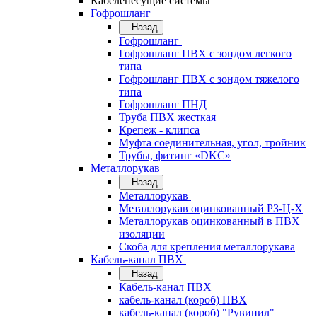
Кабеленесущие системы
Гофрошланг
Назад
Гофрошланг
Гофрошланг ПВХ с зондом легкого
типа
Гофрошланг ПВХ с зондом тяжелого
типа
Гофрошланг ПНД
Труба ПВХ жесткая
Крепеж - клипса
Муфта соединительная, угол, тройник
Трубы, фитинг «DKC»
Металлорукав
Назад
Металлорукав
Металлорукав оцинкованный РЗ-Ц-Х
Металлорукав оцинкованный в ПВХ
изоляции
Скоба для крепления металлорукава
Кабель-канал ПВХ
Назад
Кабель-канал ПВХ
кабель-канал (короб) ПВХ
кабель-канал (короб) "Рувинил"