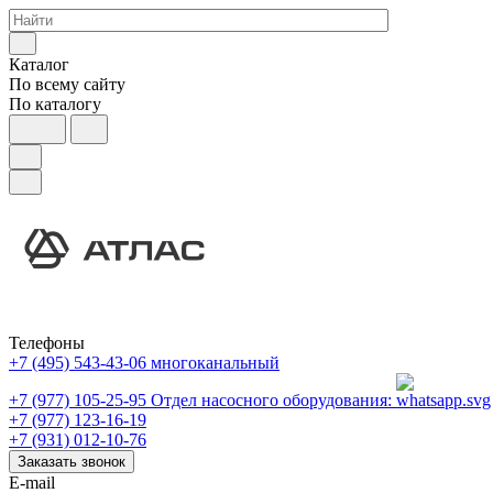
Каталог
По всему сайту
По каталогу
Телефоны
+7 (495) 543-43-06
многоканальный
+7 (977) 105-25-95
Отдел насосного оборудования:
+7 (977) 123-16-19
+7 (931) 012-10-76
Заказать звонок
E-mail