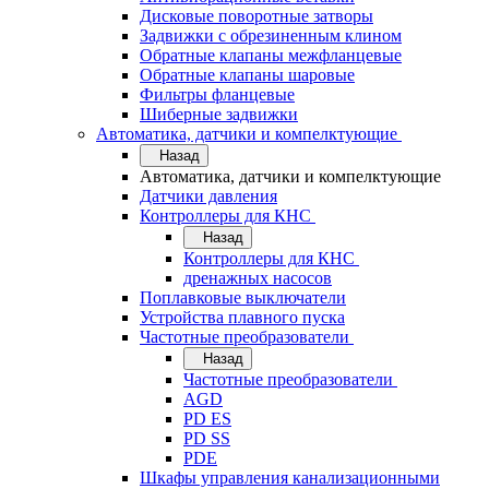
Дисковые поворотные затворы
Задвижки с обрезиненным клином
Обратные клапаны межфланцевые
Обратные клапаны шаровые
Фильтры фланцевые
Шиберные задвижки
Автоматика, датчики и компелктующие
Назад
Автоматика, датчики и компелктующие
Датчики давления
Контроллеры для КНС
Назад
Контроллеры для КНС
дренажных насосов
Поплавковые выключатели
Устройства плавного пуска
Частотные преобразователи
Назад
Частотные преобразователи
AGD
PD ES
PD SS
PDE
Шкафы управления канализационными