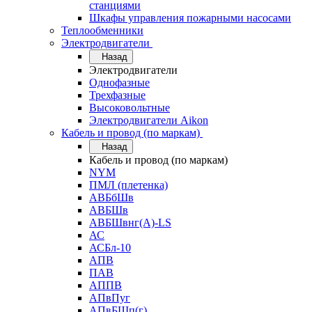
станциями
Шкафы управления пожарными насосами
Теплообменники
Электродвигатели
Назад
Электродвигатели
Однофазные
Трехфазные
Высоковольтные
Электродвигатели Aikon
Кабель и провод (по маркам)
Назад
Кабель и провод (по маркам)
NYM
ПМЛ (плетенка)
АВБбШв
АВБШв
АВБШвнг(А)-LS
АС
АСБл-10
АПВ
ПАВ
АППВ
АПвПуг
АПвБШп(г)