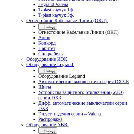
Legrand Valena
T-plast каучук 1ф.
T-plast каучук 3ф.
Огнестойкие Кабельные Линии (ОКЛ)
Назад
Огнестойкие Кабельные Линии (ОКЛ)
Алюр
Конкорд
Паритет
Спецкабель
Оборудование ИЭК
Оборудование Legrand
Назад
Оборудование Legrand
Автоматические выключатели серия DX3-E
Щиты
Устройства защитного отключения (УЗО)
серии DX3
Дифф. автоматические выключатели серии
DX3
Эл.уст. изделия серии – Valena
Распродажа
Оборудование АВВ
Назад