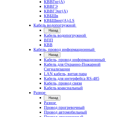
КВВГнг(А)
КВВГЭ
КВВГЭнг(А)
КВБШв
КВБШвнг(А)-LS
Кабель водопогружной
Назад
Кабель водопогружной
ВПП
КВВ
Кабель, провод информационный
Назад
Кабель, провод информационный
Кабель для Охранно-Пожарной
Сигнализации
LAN кабель, витая пара
Кабель для интерфейса RS-485
Кабель, провод связи
Кабель коаксиальный
Разное
Назад
Разное
Провод прогревочный
Провод автомобильный
Провод авиационный