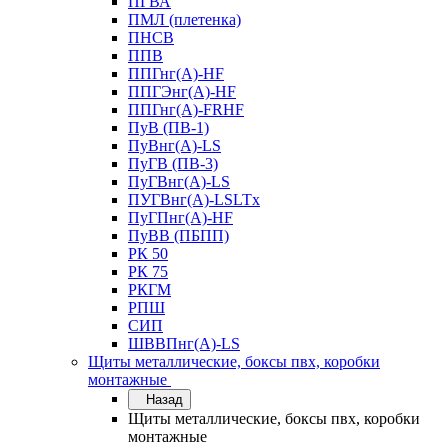
ПГВА
ПМЛ (плетенка)
ПНСВ
ППВ
ППГнг(А)-HF
ППГЭнг(А)-HF
ППГнг(А)-FRHF
ПуВ (ПВ-1)
ПуВнг(А)-LS
ПуГВ (ПВ-3)
ПуГВнг(А)-LS
ПУГВнг(А)-LSLTx
ПуГПнг(А)-HF
ПуВВ (ПБПП)
РК 50
РК 75
РКГМ
РПШ
СИП
ШВВПнг(А)-LS
Щиты металлические, боксы пвх, коробки
монтажные
Назад
Щиты металлические, боксы пвх, коробки
монтажные