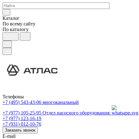
Каталог
По всему сайту
По каталогу
Телефоны
+7 (495) 543-43-06
многоканальный
+7 (977) 105-25-95
Отдел насосного оборудования:
+7 (977) 123-16-19
+7 (931) 012-10-76
Заказать звонок
E-mail