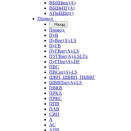
ВБбШвнг(А)
ВБШвНГ(А)
АПвБШп(г)
Провод
Назад
Провод
ПуВ
ПуВнг(А)-LS
ПуГВ
ПуГВнг(А)-LS
ПУГВнг(А)-LSLTx
ПуГПнг(А)-HF
ПВС
ПВСнг(А)-LS
ШВП, ШВВП, ПБВВГ
ШВВПнг(А)-LS
ПВКВ
ПРКА
ПРКС
ППВ
ПАВ
СИП
А
АС
АПВ