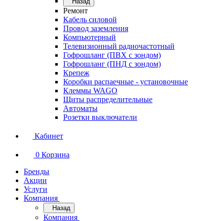
Назад
Ремонт
Кабель силовой
Провод заземления
Компьютерный
Телевизионный радиочастотный
Гофрошланг (ПВХ с зондом)
Гофрошланг (ПНД с зондом)
Крепеж
Коробки распаечные - установочные
Клеммы WAGO
Щиты распределительные
Автоматы
Розетки выключатели
Кабинет
0
Корзина
Бренды
Акции
Услуги
Компания
Назад
Компания