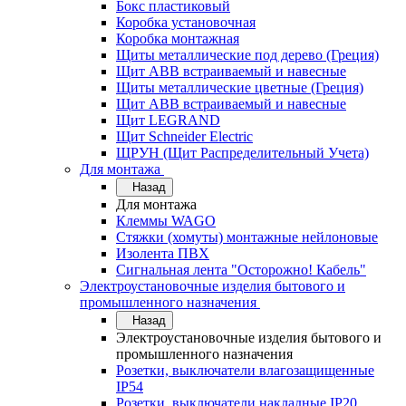
Бокс пластиковый
Коробка установочная
Коробка монтажная
Щиты металлические под дерево (Греция)
Щит ABB встраиваемый и навесные
Щиты металлические цветные (Греция)
Щит ABB встраиваемый и навесные
Щит LEGRAND
Щит Schneider Electric
ЩРУН (Щит Распределительный Учета)
Для монтажа
Назад
Для монтажа
Клеммы WAGO
Стяжки (хомуты) монтажные нейлоновые
Изолента ПВХ
Сигнальная лента "Осторожно! Кабель"
Электроустановочные изделия бытового и
промышленного назначения
Назад
Электроустановочные изделия бытового и
промышленного назначения
Розетки, выключатели влагозащищенные
IP54
Розетки, выключатели накладные IP20