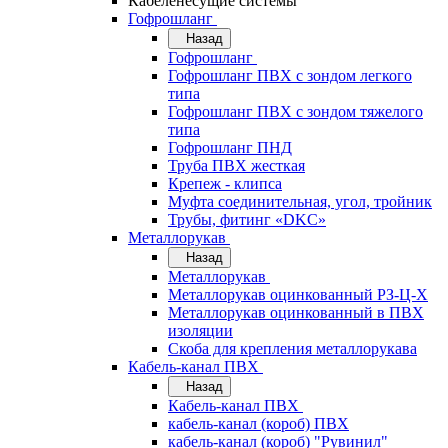
Кабеленесущие системы
Гофрошланг
Назад
Гофрошланг
Гофрошланг ПВХ с зондом легкого
типа
Гофрошланг ПВХ с зондом тяжелого
типа
Гофрошланг ПНД
Труба ПВХ жесткая
Крепеж - клипса
Муфта соединительная, угол, тройник
Трубы, фитинг «DKC»
Металлорукав
Назад
Металлорукав
Металлорукав оцинкованный РЗ-Ц-Х
Металлорукав оцинкованный в ПВХ
изоляции
Скоба для крепления металлорукава
Кабель-канал ПВХ
Назад
Кабель-канал ПВХ
кабель-канал (короб) ПВХ
кабель-канал (короб) "Рувинил"