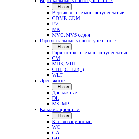
Вертикальные многоступенчатые
Назад
Вертикальные многоступенчатые
CDMF, CDM
FV
MK
MVC, MVS серия
Горизонтальные многоступенчатые
Назад
Горизонтальные многоступенчатые
CM
MHS, MHL
CHL, CHLF(T)
WLT
Дренажные
Назад
Дренажные
DL
MS, MP
Канализационные
Назад
Канализационные
WQ
GA
GB