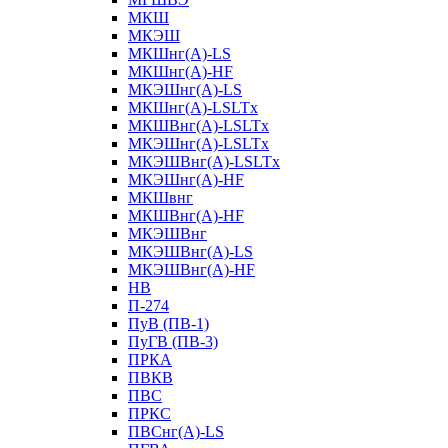
МКШ
МКЭШ
МКШнг(А)-LS
МКШнг(А)-HF
МКЭШнг(А)-LS
МКШнг(А)-LSLTx
МКШВнг(A)-LSLTx
МКЭШнг(А)-LSLTx
МКЭШВнг(A)-LSLTx
МКЭШнг(А)-HF
МКШвнг
МКШВнг(А)-HF
МКЭШВнг
МКЭШВнг(А)-LS
МКЭШВнг(А)-HF
НВ
П-274
ПуВ (ПВ-1)
ПуГВ (ПВ-3)
ПРКА
ПВКВ
ПВС
ПРКС
ПВСнг(А)-LS