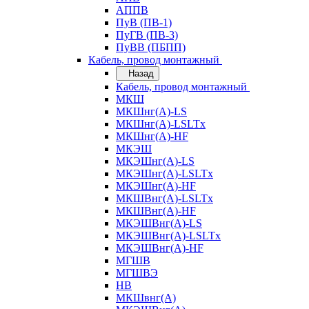
АППВ
ПуВ (ПВ-1)
ПуГВ (ПВ-3)
ПуВВ (ПБПП)
Кабель, провод монтажный
Назад
Кабель, провод монтажный
МКШ
МКШнг(А)-LS
МКШнг(А)-LSLTx
МКШнг(А)-HF
МКЭШ
МКЭШнг(А)-LS
МКЭШнг(А)-LSLTx
МКЭШнг(А)-HF
МКШВнг(A)-LSLTx
МКШВнг(А)-HF
МКЭШВнг(А)-LS
МКЭШВнг(A)-LSLTx
МКЭШВнг(А)-HF
МГШВ
МГШВЭ
НВ
МКШвнг(А)