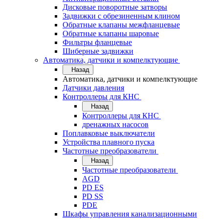
Дисковые поворотные затворы
Задвижки с обрезиненным клином
Обратные клапаны межфланцевые
Обратные клапаны шаровые
Фильтры фланцевые
Шиберные задвижки
Автоматика, датчики и компелктующие
Назад
Автоматика, датчики и компелктующие
Датчики давления
Контроллеры для КНС
Назад
Контроллеры для КНС
дренажных насосов
Поплавковые выключатели
Устройства плавного пуска
Частотные преобразователи
Назад
Частотные преобразователи
AGD
PD ES
PD SS
PDE
Шкафы управления канализационными