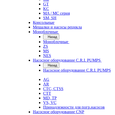
GT
KC
MA / MC серия
SM, SH
Консольные
Мешалки и насосы рецикла
Моноблочные
Назад
Моноблочные
ZS
MS
NES
Насосное оборудование C.R.I. PUMPS
Назад
Насосное оборудование C.R.I. PUMPS
AG
AR
CTC, CTSS
CTT
MD, TP
VS, VC
Принадлежности для погр.насосов
Насосное оборудование CNP