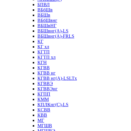
БПВЛ
ВБбШв
ВБШв
ВБбШвнг
ВБШвНГ
ВБШвнг(А)-LS
ВБШвнг(А)-FRLS
КГ
КГ хл
КГТП
КГТП хл
КГН
КГВВ
КГВВ нг
КГВВ нг(А)-LSLTx
КГВВЭ
КГВВЭнг
КГПП
КММ
КПЛКнг(C)-LS
КСВВ
КВВ
МГ
МГШВ
МГШВЭ