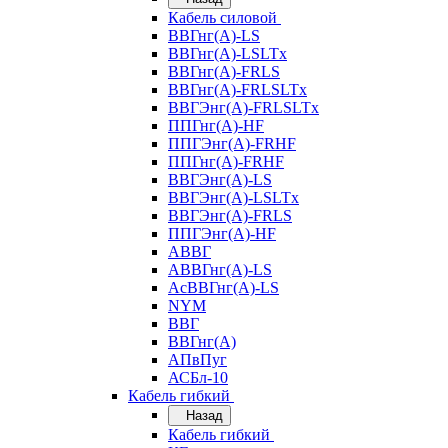
Кабель силовой
ВВГнг(А)-LS
ВВГнг(А)-LSLTx
ВВГнг(А)-FRLS
ВВГнг(А)-FRLSLTx
ВВГЭнг(А)-FRLSLTx
ППГнг(А)-HF
ППГЭнг(А)-FRHF
ППГнг(А)-FRHF
ВВГЭнг(А)-LS
ВВГЭнг(А)-LSLTx
ВВГЭнг(А)-FRLS
ППГЭнг(А)-HF
АВВГ
АВВГнг(А)-LS
АсВВГнг(А)-LS
NYM
ВВГ
ВВГнг(А)
АПвПуг
АСБл-10
Кабель гибкий
Назад
Кабель гибкий