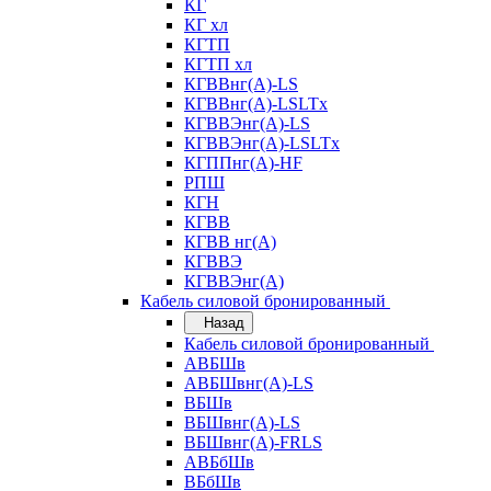
КГ
КГ хл
КГТП
КГТП хл
КГВВнг(А)-LS
КГВВнг(А)-LSLTx
КГВВЭнг(А)-LS
КГВВЭнг(А)-LSLTx
КГППнг(А)-HF
РПШ
КГН
КГВВ
КГВВ нг(А)
КГВВЭ
КГВВЭнг(А)
Кабель силовой бронированный
Назад
Кабель силовой бронированный
АВБШв
АВБШвнг(А)-LS
ВБШв
ВБШвнг(А)-LS
ВБШвнг(А)-FRLS
АВБбШв
ВБбШв